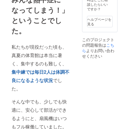
をいた
29.7cm
談したらいい
なってしまう！」
しま
）／カ
ですか？
す。 シ
ラー印
ステム
刷・片
ということでし
ヘルプページを
の関係
面 内
見る
上、一
容：
た。
口につ
JDCが
き1席の
剣祭に
このプロジェクト
ご用意
て行う
の問題報告は
とさせ
こち
舞台公
私たちが現役だった頃も、
ていた
演のプ
ら
よりお問い合わ
だきま
ログラ
真夏の体育館は本当に暑
せください
す。
ム・
く、集中するのも難しく、
【パン
キャス
フレッ
ト情
集中練では毎日2人は体調不
ト・チ
報・演
ラシの
目紹
良になるような状況
でし
詳細】
介・日
デザイ
時・団
た。
ン： 昨
体紹介
年度の
などを
剣祭で
予定し
そんな中でも、少しでも快
使用し
ており
た実際
適に、安心して部活ができ
ます。
のパン
提供方
るようにと、扇風機はいつ
フレッ
法： 郵
ト・チ
送にて
もフル稼働していました。
ラシを
お届け