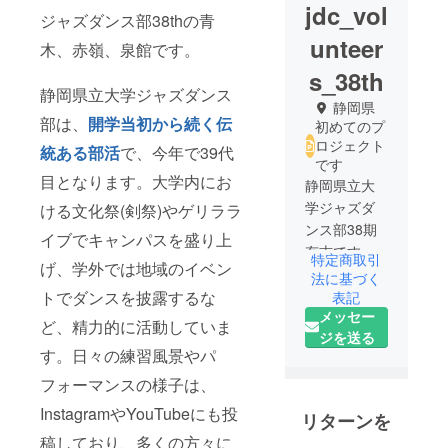
jdc_vol
ジャズダンス部38thの青
unteer
木、赤嶺、泉館です。
s_38th
静岡県立大学ジャズダンス
静岡県
部は、
開学当初から続く伝
初めてのプ
ロジェクト
統ある部活
で、今年で39代
です
目となります。大学内にお
静岡県立大
学ジャズダ
ける文化祭(剣祭)やゲリララ
ンス部38期
イブでキャンパスを盛り上
有志です。
特定商取引
げ、学外では地域のイベン
今年で39代
法に基づく
目になる
トでダンスを披露するな
表記
メッセー
ジャズダン
ど、精力的に活動していま
ジを送る
ス部を暑さ
す。日々の練習風景やパ
対策から支
フォーマンスの様子は、
援するた
め、発足し
InstagramやYouTubeにも投
リターンを
ました。
稿しており、多くの方々に