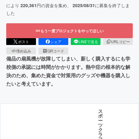
により
220,361
円の資金を集め、
2025/08/31
に募集を終了しま
した
もう一度プロジェクトをやってほしい
ポスト
シェア
LINEで送る
URLコピー
埋め込み
QRコード
備品の扇風機が故障してしまい、新しく購入するにも学
校側の承認には時間がかかります。熱中症の根本的な解
決のため、集めた資金で対策用のグッズや機器を購入し
たいと考えています。
ス
ポ
ー
ツ
ク
ラ
フ