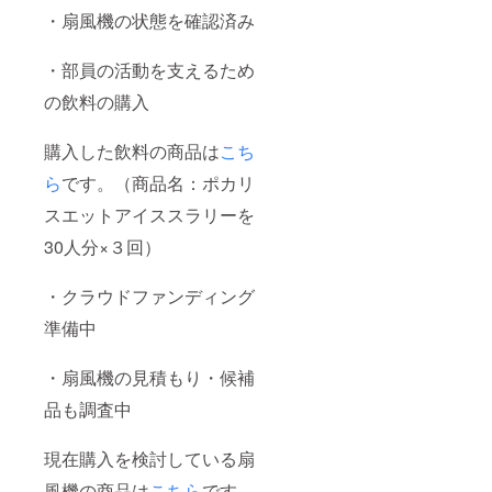
レッ
・扇風機の状態を確認済み
ト：A5
サイズ
（21cm
・部員の活動を支えるため
×
の飲料の購入
14.85c
m）／
カラー
購入した飲料の商品は
こち
印刷・
両面 チ
ら
です。（商品名：ポカリ
ラシ：
A4サイ
スエットアイススラリーを
ズ
（21cm
30人分×３回）
×
29.7cm
）／カ
・クラウドファンディング
ラー印
準備中
刷・片
面 内
容：
・扇風機の見積もり・候補
JDCが
剣祭に
品も調査中
て行う
舞台公
演のプ
現在購入を検討している扇
ログラ
ム・
風機の商品は
こちら
です。