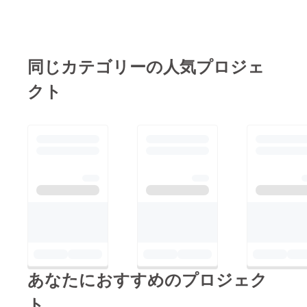
通称JDCです！開学の
ただきました。改めて
頃から発足された当部
ジャズダンス部のつな
活は、今年で39代目に
がりの強さを実感しま
なります。バレエを基
同じカテゴリーの人気プロジェ
した。これからも現役
礎としたテーマパーク
生が新たな歴史を紡い
クト
でのショーで踊られる
でくれる事と思いま
ような「ジャズダン
す。いただいた支援金
ス」を中心に、lock、
の利用方法などにつき
hiphop、Girls Hip Hop
ましては、経過報告を
などジャンル問わず
含めクラウドファン
踊っています。過去の
ディングサイトの「活
イベントの様子は公式
動報告」で主に発信し
インスタグラム
ていきます。改めまし
（https://www.instagra
て、ご協力くださった
m.com/uos.jdc_official
全ての方々、ありがと
?
うございました。
あなたにおすすめのプロジェク
igsh=MTBkd2tvNDYzZ
DU4MA==）からご覧
ト