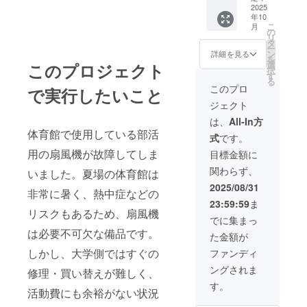
祭公演
2025
ト・チ
年10
のパン
ラシの
こ
月
フレッ
詳細】
の
リ
ト・チ
デザイ
タ
ー
ラシを
ン： 昨
ン
詳細を見る
を
郵送い
年度の
選
このプロジェクト
択
たしま
剣祭で
す
る
す。 他
使用し
このプロ
で実行したいこと
リター
た実際
ジェクト
ンを選
のパン
択し
フレッ
は、
All-In方
2000円
ト・チ
体育館で使用している部活
式
です。
以上ご
ラシを
支援い
参考に
用の扇風機が故障してしま
目標金額に
ただい
制作予
関わらず、
た方
いました。夏場の体育館は
定で
で、剣
す。 パ
2025/08/31
非常に暑く、熱中症などの
祭の席
ンフ
23:59:59
ま
の用意
レット
リスクもあるため、扇風機
を希望
には公
でに集まっ
される
演の演
は必要不可欠な備品です。
た金額が
方は、
目・出
お手数
演者情
しかし、大学側ではすぐの
ファンディ
ですが
報を、
ングされま
プロ
修理・買い替えが難しく、
チラシ
ジェク
には集
す。
活動費にも余裕がない状況
ト運営
合写
にご連
真・公