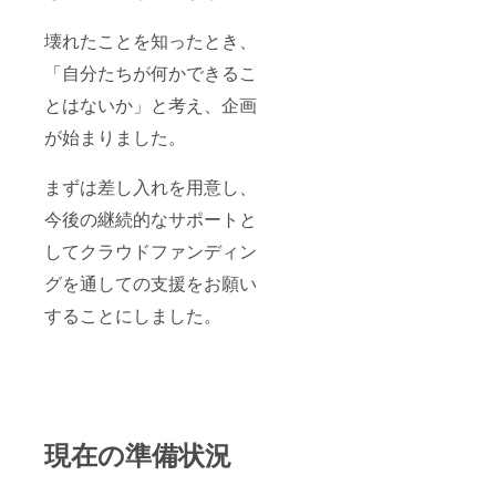
参考に
しま
制作予
す。 提
壊れたことを知ったとき、
定で
供時
す。 パ
期：
「自分たちが何かできるこ
ンフ
2025年
レット
とはないか」と考え、企画
10月初
には公
旬頃を
が始まりました。
演の演
予定し
目・出
ており
演者情
ます
まずは差し入れを用意し、
報を、
（変更
チラシ
の可能
今後の継続的なサポートと
には集
性あ
合写
り）。
してクラウドファンディン
真・公
演日時
グを通しての支援をお願い
などを
することにしました。
掲載
し、公
演の世
界観を
表現し
ていま
す。 商
品サイ
現在の準備状況
ズ(昨
年)： パ
ンフ