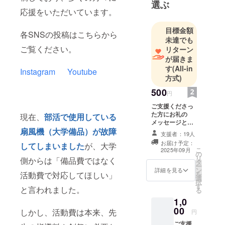
選ぶ
応援をいただいています。
ご連絡はサ
イトページ
目標金額
各SNSの投稿はこちらから
の「メッ
未達でも
セージを送
ご覧ください。
リターン
る」から、
が届きま
もしくは
す
(All-in
Instagram
Youtube
方式)
jdc.volunteer
s.38th@gma
500
円
il.com までお
ご支援くださっ
願いしま
た方にお礼の
現在、
部活で使用している
す。
メッセージと活
動報告をお送り
扇風機（大学備品）が故障
支援者：19人
します。
お届け予定：
してしまいました
が、大学
こ
2025年09月
の
リ
側からは「備品費ではなく
タ
ー
ン
詳細を見る
を
活動費で対応してほしい」
選
択
す
と言われました。
る
1,0
00
しかし、活動費は本来、先
円
ご支援