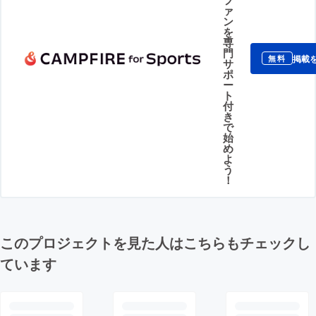
ァ
ン
を
専
門
掲載
無料
サ
ポ
ー
ト
付
き
で
始
め
よ
う
！
このプロジェクトを見た人はこちらもチェックし
ています