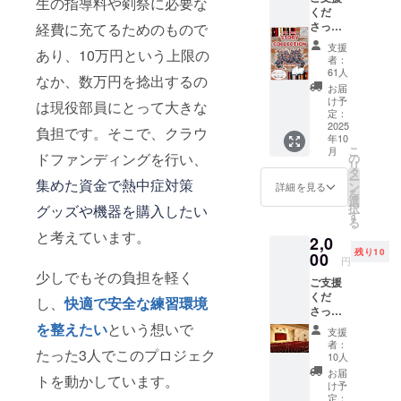
生の指導料や剣祭に必要な
くだ
さった
経費に充てるためのもので
方に剣
支援
あり、10万円という上限の
祭公演
者：
のパン
61人
なか、数万円を捻出するの
フレッ
お届
ト・チ
け予
は現役部員にとって大きな
ラシを
定：
郵送い
2025
負担です。そこで、クラウ
年10
たしま
こ
月
す。 郵
ドファンディングを行い、
の
リ
送には
タ
ー
集めた資金で熱中症対策
支援し
ン
詳細を見る
を
ていた
選
択
グッズや機器を購入したい
だく方
す
る
の情報
と考えています。
2,0
が必要
残り10
です。
00
円
備考欄
少しでもその負担を軽く
ご支援
に氏
くだ
名・住
し、
快適で安全な練習環境
さった
所・連
方に
絡先を
を整えたい
という想いで
支援
2025年
ご記入
者：
たった3人でこのプロジェク
剣祭の
くださ
10人
特別席
い。
お届
トを動かしています。
の用意
【パン
け予
と、剣
フレッ
定：