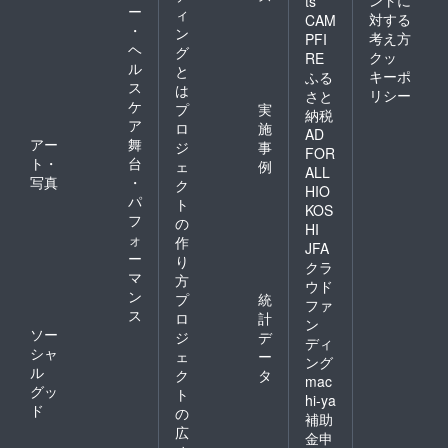
ts
ー
ィ
対する
CAM
・
ン
考え方
PFI
ヘ
グ
クッ
RE
ル
と
キーポ
ふる
ス
は
リシー
さと
ケ
プ
実
納税
ア
ロ
施
AD
アー
舞
ジ
事
FOR
ト・
台
ェ
例
ALL
写真
・
ク
HIO
パ
ト
KOS
フ
の
HI
ォ
作
JFA
ー
り
クラ
マ
方
ウド
ン
プ
統
ファ
ス
ロ
計
ン
ソー
ジ
デ
ディ
シャ
ェ
ー
ング
ル
ク
タ
mac
グッ
ト
hi-ya
ド
の
補助
広
金申