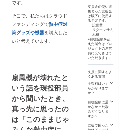
です。
絡くだ
演日時
支援金の使い道
さい。
などを
集まった支援金
郵送に
掲載
そこで、私たちはクラウド
は以下に使用す
は支援
し、公
る予定です。
してい
演の世
ファンディングで
熱中症対
設備費
ただく
界観を
リターン仕入
方の情
表現し
策グッズや機器
を購入した
れ費
報が必
ていま
※目標金額を超
いと考えています。
要で
す。 商
えた場合はプロ
す。
品サイ
ジェクトの運営
【剣祭
ズ(昨
費に充てさせて
につい
年)： パ
いただきます。
て】 日
ンフ
付 :
レッ
2025年
ト：A5
支援に関するよ
10月26
サイズ
扇風機が壊れたと
くある質問
日(日)
（21cm
時間未
×
手数料はいく
いう話を現役部員
定 場所
14.85c
らかかります
: 静岡県
m）／
か？
から聞いたとき、
立大学
カラー
大講堂
印刷・
目標金額に届
大講堂
両面 チ
真っ先に思ったの
かなかった場
公演を
ラシ：
合どうなりま
ご覧い
A4サイ
すか？
は「このままじゃ
ただけ
ズ
る座席
（21cm
支援で困った
みんな熱中症に
の確保
×
時はどこに相