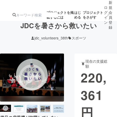
新
ロ
規
グ
会
プロジェクトを掲
はじ
プロジェクト
/
載するには
める
をさがす
イ
員
ン
登
JDCを暑さから救いたい
録
jdc_volunteers_38th
スポーツ
人気のプロ
注目のリ
注目の新着プロ
募集終了が近いプ
もうすぐ公開
ジェクト
ターン
ジェクト
ロジェクト
されます
現在の支援総
額
アート・写真
音楽
220,
テクノロジー・ガジェット
ゲーム・サ
361
映像・映画
書籍・雑誌
円
ビジネス・起業
チャレンジ