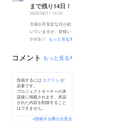
まで残り14日！
のべ90人、計222,361
2025/08/17 10:00
円のご支援をいただく
ことができました！
天候が不安定な日が続
(我々運営に直接支援
いていますが、皆様い
金を送付いただいたも
かがお過ごしでしょう
もっと見る
のも含まれます)ご支
か？7月10日から始
援くださった方、クラ
まったこのプロジェク
コメント
もっと見る
ウドファンディングを
トも、のこり2週間と
広めてくださった方に
なりました。同期の方
心から感謝いたしま
への共有や、コメント
投稿するには
ログイン
が
す。ありがとうござい
をしてくださると大変
必要です。
ました。今回のプロ
励みになります！よろ
プロジェクトオーナーの承
ジェクトで想像以上の
認後に掲載されます。承認
しくお願いいたしま
方に支援していただく
された内容を削除すること
す！【このプロジェク
はできません。
ことができ、とても嬉
トでJDCを知ってくだ
しく思います。また、
※投稿する際の注意点
さった方へ】静岡県立
支援金とともに数多の
大学ジャズダンス部、
温かいメッセージをい