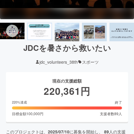
JDCを暑さから救いたい
jdc_volunteers_38th
スポーツ
現在の支援総額
220,361
円
終了
220
%達成
目標金額
100,000
円
支援者数
89
人
このプロジェクトは、
2025/07/10
に募集を開始し、
89
人の支援