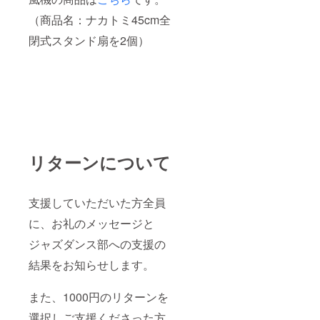
キャス
（商品名：ナカトミ45cm全
ト情
報・演
閉式スタンド扇を2個）
目紹
介・日
時・団
体紹介
などを
予定し
ており
ます。
提供方
法： 郵
送にて
リターンについて
お届け
しま
す。 提
支援していただいた方全員
供時
期：
に、お礼のメッセージと
2025年
10月初
ジャズダンス部への支援の
旬頃を
予定し
結果をお知らせします。
ており
ます
（変更
また、1000円のリターンを
の可能
選択しご支援くださった方
性あ