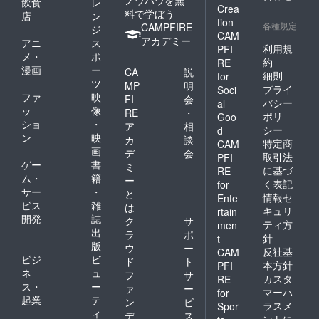
飲食
レ
Crea
料で学ぼう
店
ン
tion
各種規定
CAMPFIRE
ジ
CAM
アカデミー
アニ
ス
利用規
PFI
メ・
ポ
約
RE
漫画
ー
CA
説
細則
for
ツ
MP
明
プライ
Soci
ファ
映
FI
会
バシー
al
ッ
像
RE
・
ポリ
Goo
ショ
・
ア
相
シー
d
ン
映
カ
談
特定商
CAM
画
デ
会
取引法
PFI
ゲー
書
ミ
に基づ
RE
ム・
籍
ー
く表記
for
サー
・
と
情報セ
Ente
ビス
雑
は
キュリ
rtain
開発
誌
ク
サ
ティ方
men
出
ラ
ポ
針
t
版
ウ
ー
反社基
CAM
ビジ
ビ
ド
ト
本方針
PFI
ネ
ュ
フ
サ
カスタ
RE
ス・
ー
ァ
ー
マーハ
for
起業
テ
ン
ビ
ラスメ
Spor
ィ
デ
ス
ントに