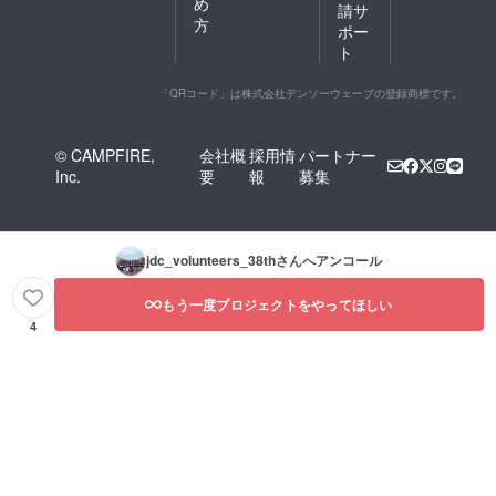
め
請サ
方
ポー
ト
「QRコード」は株式会社デンソーウェーブの登録商標です。
© CAMPFIRE,
会社概
採用情
パートナー
Inc.
要
報
募集
jdc_volunteers_38th
さんへアンコール
もう一度プロジェクトをやってほしい
4