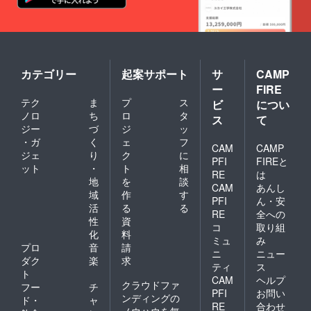
カテゴリー
起案サポート
サ
CAMP
ー
FIRE
テク
ま
プ
ス
ビ
につい
ノロ
ち
ロ
タ
ス
て
ジー
づ
ジ
ッ
・ガ
く
ェ
フ
CAM
CAMP
ジェ
り
ク
に
PFI
FIREと
ット
・
ト
相
RE
は
地
を
談
CAM
あんし
域
作
す
PFI
ん・安
活
る
る
RE
全への
性
資
コ
取り組
化
料
ミュ
み
プロ
音
請
ニ
ニュー
ダク
楽
求
ティ
ス
ト
CAM
ヘルプ
クラウドファ
フー
チ
PFI
お問い
ンディングの
ド・
ャ
RE
合わせ
ノウハウを無