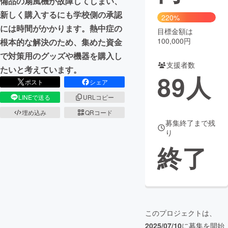
備品の扇風機が故障してしまい、
新しく購入するにも学校側の承認
220%
まちづくり・地域活性化
には時間がかかります。熱中症の
目標金額は
100,000円
根本的な解決のため、集めた資金
CAMPFIRE for Social Good
CAMPFIRE Creation
で対策用のグッズや機器を購入し
支援者数
CAMPFIREふるさと納税
machi-ya
コミュニティ
たいと考えています。
89
人
ポスト
シェア
LINEで送る
URLコピー
埋め込み
QRコード
募集終了まで残
り
終了
このプロジェクトは、
2025/07/10
に募集を開始