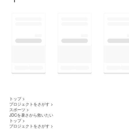
ください。このプロ
ジェクトは、現役生か
ら「体育館で使用して
いた扇風機が故障して
しまった」という状況
を耳にし、部員の熱中
症対策に貢献するため
発足しました。年々暑
さが厳しくなっていま
すが、今年は梅雨が短
く、6月でも30℃超え
の日がしばしばみられ
ました。今後の練習、
特に9月に行われる集
トップ
>
中練習の期間は猛暑が
プロジェクトをさがす
>
スポーツ
>
予想されます。5000
JDCを暑さから救いたい
円で部員全員への冷た
トップ
>
い飲み物の差し入れ1
プロジェクトをさがす
>