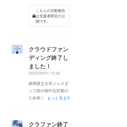
こちらの活動報告
は支援者限定の公
開です。
クラウドファン
ディング終了し
ました！
2025/09/01 10:43
静岡県立大学ジャズダ
ンス部の熱中症対策の
ため発足した当クラウ
もっと見る
ドファンディング
「JDCを暑さから救い
たい」は、8/31をもっ
クラファン終了
て終了いたしました。