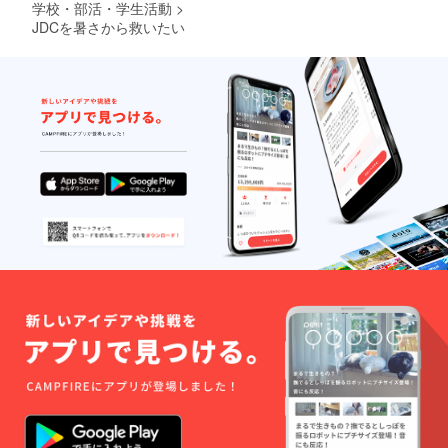
学校・部活・学生活動
>
回が、1万円で扇風機
JDCを暑さから救いたい
のアップグレードが、
3万円で巨大な扇風機
の導入が、5万円で冷
風機の導入が 可能
になります。皆様の温
かいご支援、お待ちし
ております。