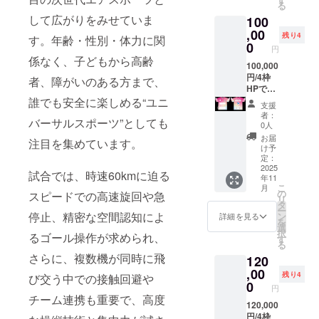
る
プクッ
して広がりをみせていま
100
クナ
チュー
,00
残り4
す。年齢・性別・体力に関
ルの
0
円
スープ
係なく、子どもから高齢
を返礼
100,000
いたし
円/4枠
者、障がいのある方まで、
ます！
HPでの
（希望
企業
誰でも安全に楽しめる“ユニ
支援
者に対
名・ロ
者：
バーサルスポーツ”としても
しては
ゴ紹介
0人
HPに団
＋チー
お届
注目を集めています。
体名・
ムウェ
け予
お名前
ア背中
定：
の記載
下部分
2025
試合では、時速60kmに迫る
年11
もいた
に企業
こ
月
しま
ロゴ掲
の
スピードでの高速旋回や急
リ
す） 希
出★掲
タ
ー
望のリ
出場所
停止、精密な空間認知によ
ン
詳細を見る
を
ターン
⑥（小/
選
択
るゴール操作が求められ、
スープ
横
す
る
を下記
180mm
さらに、複数機が同時に飛
120
（16種
×縦
類）か
36mm
,00
残り4
び交う中での接触回避や
ら４種
） 2枠
0
円
類お選
で1団体
チーム連携も重要で、高度
びいた
や4枠で
120,000
だき、
1団体の
円/4枠