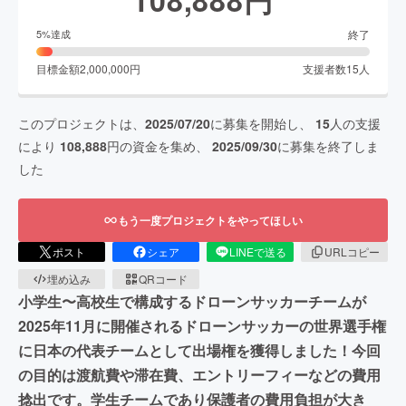
終了
5
%達成
目標金額
2,000,000
円
支援者数
15
人
このプロジェクトは、
2025/07/20
に募集を開始し、
15
人の支援
により
108,888
円の資金を集め、
2025/09/30
に募集を終了しま
した
もう一度プロジェクトをやってほしい
ポスト
シェア
LINEで送る
URLコピー
埋め込み
QRコード
小学生〜高校生で構成するドローンサッカーチームが
2025年11月に開催されるドローンサッカーの世界選手権
に日本の代表チームとして出場権を獲得しました！今回
の目的は渡航費や滞在費、エントリーフィーなどの費用
捻出です。学生チームであり保護者の費用負担が大き