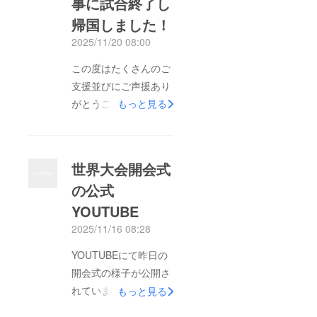
事に試合終了し
帰国しました！
2025/11/20 08:00
この度はたくさんのご
支援並びにご声援あり
がとうございました！
もっと見る
まずは表題の通り、日
本代表選手団一同無事
に競技を終え、帰国
世界大会開会式
し・解散したことをご
の公式
報告差し上げます。ま
YOUTUBE
た、日本代表チームと
して参加した競技結果
2025/11/16 08:28
としては予選グループ
YOUTUBEにて昨日の
2位通過、決勝トーナ
開会式の様子が公開さ
メント初戦敗退 ベス
れています。本日より
もっと見る
ト16という結果となり
2日間の予選、勝ち
ましたことをご報告差