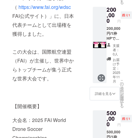
る
ム）・
支援
は記載
所
（
https://www.fai.org/wdsc
200
サムゲ
時、必
できま
④（中/
タン
ず備考
せん）
横
,00
FAI公式サイト）」に、日本
残り1
（内容
欄に掲
・注意
180mm
0
円
量200グ
載を希
事項：
×縦
代表チームとして出場権を
ラ
望され
支援
54mm
200,000
獲得しました。
ム）・
るお名
時、必
） ※左
円/1枠
たまご
前をご
ず備考
右は選
HPでの
スープ
記入く
欄に掲
べませ
企業
支援
（内容
ださ
載を希
ん ※
名・ロ
者：
この大会は、国際航空連盟
量200グ
い。ロ
望され
ウェア
ゴ紹介
0人
ラム）
ゴやバ
るお名
ロゴは
＋チー
お届
（FAI）が主催し、世界中か
・コー
ナーな
前をご
ウエア
ムウェ
け予
ンポ
どの画
記入く
サイズ
ア前面
定：
らトップチームが集う正式
ター
像の受
ださ
により
下部に
2025
年11
ジュ
け渡し
い。ロ
多少前
企業ロ
な世界大会です。
こ
月
（内容
につい
ゴやバ
後しま
ゴ掲出
の
リ
量180グ
ては、
ナーな
す ・掲
★掲出
タ
ー
ラ
プロ
どの画
載期
場所
ン
詳細を見る
を
ム）・
ジェク
像の受
間：該
③（大/
選
択
かぼ
ト終了
け渡し
当する
横
す
【開催概要】
る
ちゃポ
後にお
につい
大会の
306mm
500
ター
送りす
ては、
全試合
×縦
ジュ
るメー
プロ
着用 ・
108mm
,00
残り1
大会名：2025 FAI World
（内容
ルをご
ジェク
掲載方
）1団体
0
円
量180グ
確認く
ト終了
法：ロ
※ウェア
Drone Soccer
ラ
ださ
後にお
ゴ掲載
ロゴは
500,000
ム）・
い。
送りす
（コメ
ウエア
円/1枠
Championships