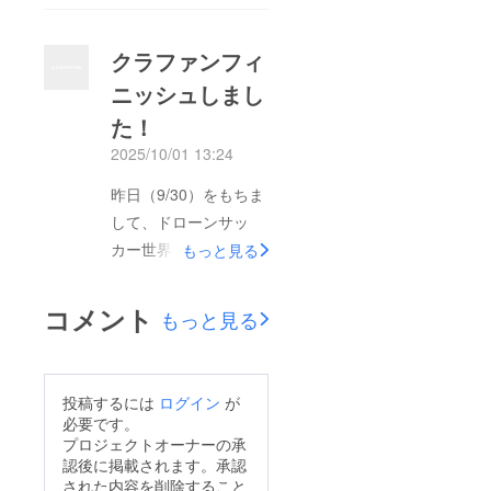
残った８チームによる
し上げます。ブラシレ
ノックアウト形式の決
スモーター機いう非常
クラファンフィ
勝トーナメント１日間
に強力な機体を扱い、
ニッシュしまし
が開催されます！応援
世界を相手に検討した
た！
よろしくお願いいたし
と考えるとともに、世
ます。
2025/10/01 13:24
界トップの中国・韓国
https://www.youtube.c
をはじめとする競技先
昨日（9/30）をもちま
om/live/8eQbkjoj3QE?
進国との差も体感する
して、ドローンサッ
si=RtPFQ1jtIq3APICK
こととなり悔しい思い
カー世界選手権出場に
もっと見る
もしております。これ
伴う支援を募るクラウ
を糧に次に向けて取り
ドファンディングが終
コメント
もっと見る
組んでまいります。大
了となりました！たく
会に関わって頂いたす
さんのご支援ありがと
べての方々に感謝する
うございました★返礼
投稿するには
ログイン
が
とともに、ご支援いた
品とさせていただいて
必要です。
だいた皆さまに感謝を
おります、HPへのお
プロジェクトオーナーの承
申し上げます。この度
認後に掲載されます。承認
名前掲載につきまして
された内容を削除すること
は本当にありがとうご