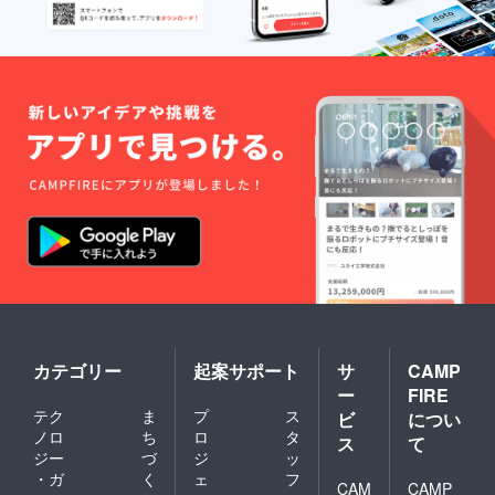
カテゴリー
起案サポート
サ
CAMP
ー
FIRE
テク
ま
プ
ス
ビ
につい
ノロ
ち
ロ
タ
ス
て
ジー
づ
ジ
ッ
・ガ
く
ェ
フ
CAM
CAMP