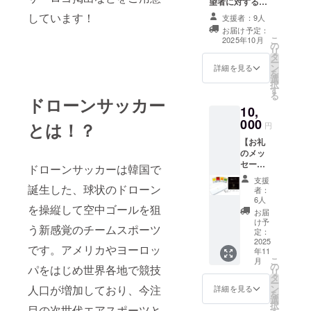
望者に対するHP
ムの編成も
に名称・お名前
しています！
支援者：9人
行っていま
の記載 名称・お
お届け予定：
す。
名前のHP掲載希
こ
2025年10月
の
望の場合は備考
ドローンス
リ
タ
欄でお聞かせく
ー
ポーツの
ン
ださい。
詳細を見る
を
選
チームでは
択
す
2025年11月
る
ドローンサッカー
10,
に開かれる
000
とは！？
ドローン
円
サッカー世
【お礼
のメッ
界選手権に
セージ
ドローンサッカーは韓国で
日本代表と
+贈答用
支援
スープ
して出場す
誕生した、球状のドローン
者：
選べる4
6人
ることが決
を操縦して空中ゴールを狙
点セッ
お届
まりまし
ト】 参
け予
う新感覚のチームスポーツ
加メン
定：
た！
バーか
2025
です。アメリカやヨーロッ
年11
らのお
こ
月
礼状と
の
パをはじめ世界各地で競技
リ
ギフト
タ
ー
専用
ン
人口が増加しており、今注
詳細を見る
を
スープ
選
択
ショッ
目の次世代エアスポーツと
す