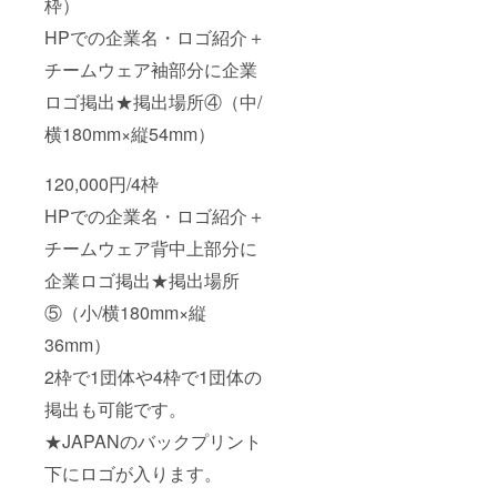
枠）
HPでの企業名・ロゴ紹介＋
チームウェア袖部分に企業
ロゴ掲出★掲出場所④（中/
横180mm×縦54mm）
120,000円/4枠
HPでの企業名・ロゴ紹介＋
チームウェア背中上部分に
企業ロゴ掲出★掲出場所
⑤（小/横180mm×縦
36mm）
2枠で1団体や4枠で1団体の
掲出も可能です。
★JAPANのバックプリント
下にロゴが入ります。