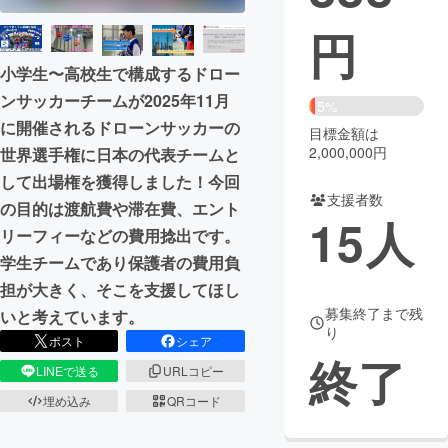
円
まちづくり・地域活性化
小学生〜高校生で構成するドロー
ンサッカーチームが2025年11月
CAMPFIRE for Social Good
CAMPFIRE Creation
5%
に開催されるドローンサッカーの
CAMPFIREふるさと納税
machi-ya
コミュニティ
目標金額は
2,000,000円
世界選手権に日本の代表チームと
して出場権を獲得しました！今回
支援者数
の目的は渡航費や滞在費、エント
15
人
リーフィーなどの費用捻出です。
学生チームであり保護者の費用負
担が大きく、そこを支援してほし
募集終了まで残
いと考えています。
り
ポスト
シェア
終了
LINEで送る
URLコピー
埋め込み
QRコード