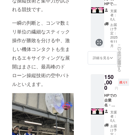
な操縦技術と集中力が試さ
備考欄
掲出も
HPでの
にご入
可能で
企業
れる競技です。
支援
力くだ
す。 ※
名・ロ
者：
さい。
ウェア
ゴ紹介
0人
一瞬の判断と、コンマ数ミ
★団体
ロゴは
＋チー
お届
名・お
ウエア
ムウェ
け予
リ単位の繊細なスティック
名前の
サイズ
ア背中
定：
HP掲載
により
上部分
2025
操作が勝敗を分ける中、激
年11
希望の
多少前
に企業
こ
月
場合も
後しま
ロゴ掲
の
しい機体コンタクトも生ま
リ
備考欄
す ・掲
出★掲
タ
ー
でお聞
載期
出場所
れるエキサイティングな展
ン
詳細を見る
を
かせく
間：該
⑤（小/
選
択
開はまさに、最高峰のド
ださ
当する
横
す
る
い。 食
大会の
180mm
ローン操縦技術の空中バト
150
品名
全試合
×縦
称：贈
着用 ・
36mm
,00
残り1
ルといえます。
答用
掲載方
） 2枠
0
円
スープ
法：ロ
で1団体
選べる4
ゴ掲載
や4枠で
HPでの
点セッ
（コメ
1団体の
企業
ト ・
ント等
掲出も
名・ロ
コーン
の文字
可能で
ゴ紹介
支援
スープ
は記載
す。
＋チー
者：
（内容
できま
★JAPA
ムウェ
0人
量180グ
せん）
Nのバッ
ア右胸
お届
ラ
・注意
クプリ
に企業
け予
ム）・
事項：
ント下
ロゴ掲
定：