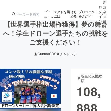
新
ロ
規
グ
会
プロジェクトを掲
はじ
プロジェクト
/
載するには
める
をさがす
イ
員
ン
登
【世界選手権出場権獲得】夢の舞台
録
へ！学生ドローン選手たちの挑戦を
ご支援ください！
人気のプロ
注目のリ
注目の新着プロ
募集終了が近いプ
もうすぐ公開
ジェクト
ターン
ジェクト
ロジェクト
されます
GunmaCDS
チャレンジ
アート・写真
音楽
現在の支援総
テクノロジー・ガジェット
ゲーム・サ
額
108,
映像・映画
書籍・雑誌
888
ビジネス・起業
チャレンジ