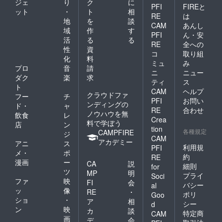
ジェ
り
ク
に
PFI
FIREと
ット
・
ト
相
RE
は
地
を
談
CAM
あんし
域
作
す
PFI
ん・安
活
る
る
RE
全への
性
資
コ
取り組
化
料
ミュ
み
プロ
音
請
ニ
ニュー
ダク
楽
求
ティ
ス
ト
CAM
ヘルプ
クラウドファ
フー
チ
PFI
お問い
ンディングの
ド・
ャ
RE
合わせ
ノウハウを無
飲食
レ
Crea
料で学ぼう
店
ン
tion
各種規定
CAMPFIRE
ジ
CAM
アカデミー
アニ
ス
利用規
PFI
メ・
ポ
約
RE
漫画
ー
CA
説
細則
for
ツ
MP
明
プライ
Soci
ファ
映
FI
会
バシー
al
ッ
像
RE
・
ポリ
Goo
ショ
・
ア
相
シー
d
ン
映
カ
談
特定商
CAM
画
デ
会