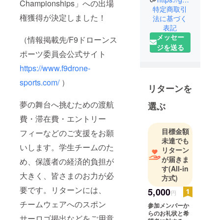
Championships」への出場
てドローン
特定商取引
権獲得が決定しました！
の操縦指
法に基づく
表記
導、業務請
メッセー
（情報掲載先/F9ドローンス
負を行って
ジを送る
います。災
ポーツ委員会公式サイト
害時にはド
https://www.f9drone-
ローンを用
sports.com/
）
いた災害対
リターンを
策活動を行
夢の舞台へ挑むための渡航
うチームも
選ぶ
編成し、将
費・滞在費・エントリー
来ドローン
目標金額
フィーなどのご支援をお願
の世界で活
未達でも
いします。学生チームのた
躍する人財
リターン
育成のた
が届きま
め、保護者の経済的負担が
す
(All-in
め、子ども
大きく、皆さまのお力が必
方式)
向けドロー
要です。リターンには、
ン教室やド
5,000
円
ローンス
チームウェアへのスポン
参加メンバーか
ポーツチー
らのお礼状と希
サーロゴ掲出などをご用意