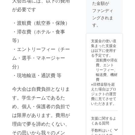
大会出場には、以下の費用
た金額が
ラ
後にお
るお名
大会の
ム）・
送りす
前をご
全試合
が必要です
ファンディ
えだま
るメー
記入く
着用 ・
ングされま
めポ
ルをご
ださ
掲載方
・渡航費（航空券・保険）
ター
確認く
い。ロ
法：ロ
す。
ジュ
ださ
ゴやバ
ゴ掲載
・滞在費（ホテル・食事
（内容
い。
ナーな
（コメ
量180グ
どの画
ント等
等）
支援金の使い道
ラ
像の受
の文字
集まった支援金
ム）・
け渡し
は記載
・エントリーフィー（チー
は以下に使用す
マッ
につい
できま
る予定です。
シュ
ては、
せん）
ム・選手・マネージャー
渡航費や滞在
ルーム
プロ
・注意
費、エント
分）
ポター
ジェク
事項：
リーフィー、
ジュ
ト終了
支援
輸送費、機材
・現地輸送・通訳費 等
（内容
後にお
時、必
費
量180グ
送りす
ず備考
※目標金額を超
ラム）
るメー
欄に掲
今大会は自費負担となりま
えた場合はプロ
※賞味期
ルをご
載を希
ジェクトの運営
限 製造
確認く
望され
す。学生チームであるた
費に充てさせて
日より1
ださ
るお名
いただきます。
年間 ※
い。
前をご
め、個人・保護者の負担で
保存方
記入く
は限界があります。費用が
法 本商
ださ
支援に関するよ
品は冷
い。ロ
くある質問
理由で夢を諦めたくない、
凍品の
ゴやバ
た
ナーな
手数料はいく
その思いから我々のメン
め、-18
どの画
らかかります