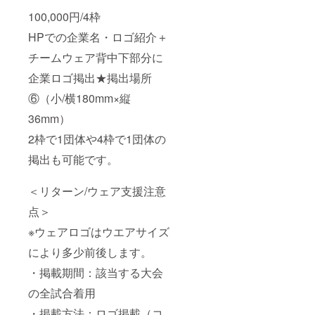
100,000円/4枠
HPでの企業名・ロゴ紹介＋
チームウェア背中下部分に
企業ロゴ掲出★掲出場所
⑥（小/横180mm×縦
36mm）
2枠で1団体や4枠で1団体の
掲出も可能です。
＜リターン/ウェア支援注意
点＞
※ウェアロゴはウエアサイズ
により多少前後します。
・掲載期間：該当する大会
の全試合着用
・掲載方法：ロゴ掲載（コ