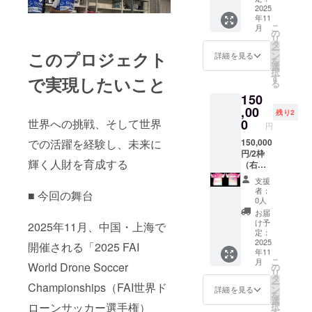
坦々
支援
にロゴ
出★掲
2025
年11
スープ
時、必
が入り
出場所
こ
月
（内容
ず備考
ます。
①（小/
の
リ
量180グ
欄に掲
※ウェア
横
タ
ー
ラ
載を希
ロゴは
80mm×
このプロジェクト
ン
詳細を見る
を
ム）・
望され
ウエア
縦
選
択
チゲ
るお名
サイズ
80mm
す
で実現したいこと
る
スープ
前をご
により
） ※
150
（内容
記入く
多少前
ウェア
量200グ
ださ
後しま
ロゴは
,00
残り2
ラ
い。ロ
す ・掲
ウエア
0
世界への挑戦、そして世界
円
ム）・
ゴやバ
載期
サイズ
カレー
ナーな
間：該
により
150,000
での活躍を経験し、未来に
スープ
どの画
当する
多少前
円/2枠
輝く人財を育成する
（内容
像の受
大会の
後しま
（右腕1
量200グ
け渡し
全試合
す ・掲
枠・左
支援
ラム）
につい
着用 ・
載期
腕1枠）
者：
■ 今回の舞台
・ミネ
ては、
掲載方
間：該
HPでの
0人
スト
プロ
法：ロ
当する
企業
お届
ローネ
ジェク
ゴ掲載
大会の
名・ロ
け予
2025年11月、中国・上海で
（内容
ト終了
（コメ
全試合
ゴ紹介
定：
量180グ
後にお
ント等
着用 ・
＋チー
2025
開催される「2025 FAI
年11
ラ
送りす
の文字
掲載方
ムウェ
こ
月
ム）・
るメー
は記載
法：ロ
ア袖部
World Drone Soccer
の
リ
ポテ
ルをご
できま
ゴ掲載
分に企
タ
ー
Championships（FAI世界ド
（内容
確認く
せん）
（コメ
業ロゴ
ン
詳細を見る
を
量215グ
ださ
・注意
ント等
掲出★
選
択
ローンサッカー選手権）
ラ
い。
事項：
の文字
掲出場
す