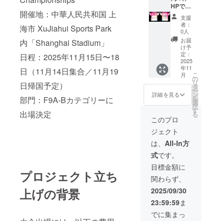
さつま
るメー
ント等
サイズ
HPでの
開催地：中華人民共和国 上
いもポ
ルをご
の文字
により
企業
支援
ター
確認く
は記載
多少前
名・ロ
者：
海市 XuJiahui Sports Park
ジュ
ださ
できま
後しま
ゴ紹介
0人
（内容
い。
せん）
す ・掲
＋チー
お届
内「Shanghai Stadium」
量180グ
・注意
載期
ムウェ
け予
ラ
事項：
間：該
ア胸元
定：
日程：2025年11月15日〜18
ム）・
支援
当する
に企業
2025
年11
にんじ
時、必
大会の
ロゴ掲
日（11月14日集合／11月19
こ
月
んポ
ず備考
全試合
出★掲
の
リ
日帰国予定）
ター
欄に掲
着用 ・
出場所
タ
ー
ジュ
載を希
掲載方
②（大/
ン
詳細を見る
を
部門：F9A-Bカテゴリーに
（内容
望され
法：ロ
横
選
択
量180グ
るお名
ゴ掲載
306mm
す
出場決定
る
ラム）
前をご
（コメ
×縦
このプロ
・あず
記入く
ント等
108mm
ジェクト
きポ
ださ
の文字
） ※
ター
い。ロ
は記載
ウェア
は、
All-In方
ジュ
ゴやバ
できま
ロゴは
式
です。
（内容
ナーな
せん）
ウエア
量180グ
どの画
・注意
サイズ
目標金額に
ラ
像の受
事項：
により
プロジェクト立ち
関わらず、
ム）・
け渡し
支援
多少前
くりポ
につい
時、必
後しま
2025/09/30
上げの背景
ター
ては、
ず備考
す ・掲
23:59:59
ま
ジュ
プロ
欄に掲
載期
（内容
ジェク
載を希
間：該
でに集まっ
量180グ
ト終了
望され
当する