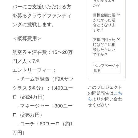
℃以下
像の受
か？
バーにご支援いただける方
で保存
け渡し
してく
につい
を募るクラウドファンディ
目標金額に届
ださい
ては、
かなかった場
※原材料
プロ
ングに挑戦します。
合どうなりま
及び添
ジェク
すか？
加物等
ト終了
＜概算費用＞
の食品
後にお
支援で困った
表示は
送りす
時はどこに相
お届け
るメー
談したらいい
航空券＋滞在費：15〜20万
商品の
ルをご
ですか？
ラベル
確認く
円／人 × 7名
に表記
ださ
ヘルプページを
されま
い。
エントリーフィー：
見る
す。商
品開封
- チーム登録費（F9Aサブ
前には
このプロジェクト
クラス 5名分）：1,400ユー
必ずお
の問題報告は
届けの
こち
ロ（約24万円）
リター
ら
よりお問い合わ
ンに貼
せください
- マネージャー：300ユー
付され
たラベ
ロ（約5万円）
ルや注
意書き
- コーチ：60ユーロ（約1
をご確
万円）
認くだ
さい。