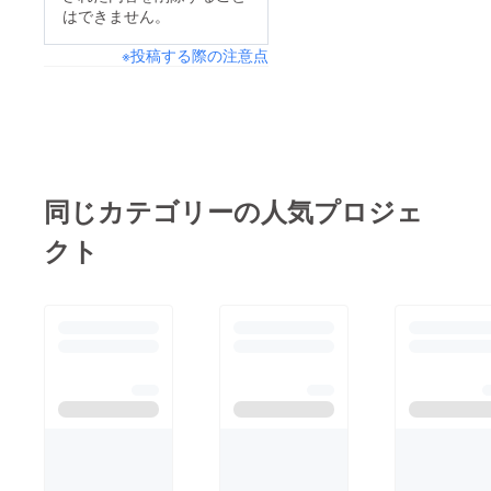
は、
はできません。
ざいました！引き続き
https://gcds.globe-
※投稿する際の注意点
よろしくお願いいたし
corp.jp/news/2025/10/
ます。
660/にてお名前掲載さ
せていただきました！
返礼品のスープをご希
望いただいた支援者様
につきましては、これ
同じカテゴリーの人気プロジェ
から手配をはじめて参
クト
ります。ご支援いただ
いた方はもちろん、お
気に入り登録いただい
た方、このクラファン
をご覧になっていただ
いた方皆様が支援して
良かったと少しでも
思っていただける成果
や、メンバーの成長を