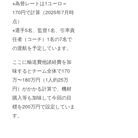
※為替レートは1ユーロ＝
※商品の
原材
170円で計算（2025年7月時
料、内
容量、
点）
含まれ
るアレ
※選手5名、監督1名、引率責
ルギー
物質、
任者（コーチ）1名の7名で
栄養成
の渡航を予定しています。
分表示
につき
まして
ここに輸送費他諸経費を加
は下記
URLか
味するとチーム全体で170
らも確
認でき
万〜180万円（1人約25万
ます。
https://
円）がかかる計算で、機材
cookna
購入等も加味して今回の目
ture.jp/
shop/pa
標を200万円で設定していま
ges/saf
ety
す。