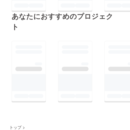
実現して参ります。大
会終了後、公式HPに
あなたにおすすめのプロジェク
て結果もお伝えできれ
ばと考えております！
ト
引き続き、温かく見
守ってくださいますよ
うお願いいたします！
トップ
>