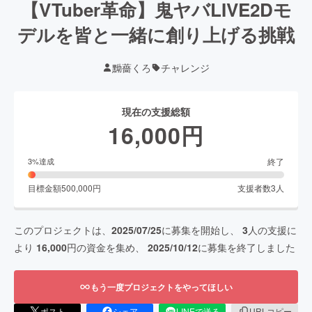
【VTuber革命】鬼ヤバLIVE2Dモ
デルを皆と一緒に創り上げる挑戦
黝薔くろ
チャレンジ
現在の支援総額
16,000
円
終了
3
%達成
目標金額
500,000
円
支援者数
3
人
このプロジェクトは、
2025/07/25
に募集を開始し、
3
人の支援に
より
16,000
円の資金を集め、
2025/10/12
に募集を終了しました
もう一度プロジェクトをやってほしい
ポスト
シェア
LINEで送る
URLコピー