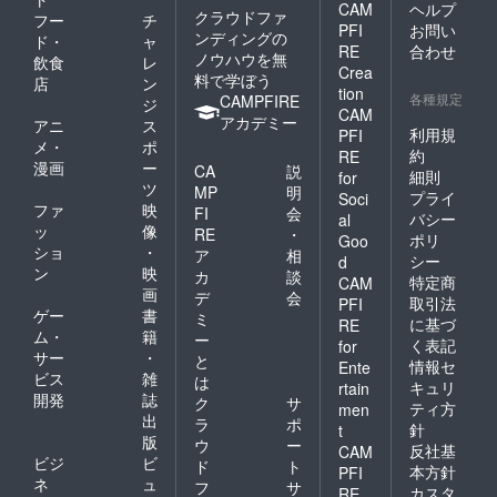
CAM
ヘルプ
クラウドファ
フー
チ
PFI
お問い
ンディングの
ド・
ャ
RE
合わせ
ノウハウを無
飲食
レ
Crea
料で学ぼう
店
ン
tion
各種規定
CAMPFIRE
ジ
CAM
アカデミー
アニ
ス
利用規
PFI
メ・
ポ
約
RE
漫画
ー
CA
説
細則
for
ツ
MP
明
プライ
Soci
ファ
映
FI
会
バシー
al
ッ
像
RE
・
ポリ
Goo
ショ
・
ア
相
シー
d
ン
映
カ
談
特定商
CAM
画
デ
会
取引法
PFI
ゲー
書
ミ
に基づ
RE
ム・
籍
ー
く表記
for
サー
・
と
情報セ
Ente
ビス
雑
は
キュリ
rtain
開発
誌
ク
サ
ティ方
men
出
ラ
ポ
針
t
版
ウ
ー
反社基
CAM
ビジ
ビ
ド
ト
本方針
PFI
ネ
ュ
フ
サ
カスタ
RE