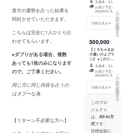
支援者：0人
信内のスライド
をご記入してく
欄にご希望のシ
にお名前掲載 ┗
お届け予定：
ださい。 ┗３分
チュエーション
貴方の運勢を占った結果を
こ
2026年01月
備考欄に希望さ
の
間のオリジナル
をご記入してく
リ
れるお名前をご
タ
同封させていただきます。
セリフを収録し
ださい。 ┗５分
ー
記入ください。︎
ン
て動画音声デー
間のオリジナル
詳細を見る
を
◇支援者様限定
選
タをメールにて
セリフを収録し
択
プロジェクトの
こちらは完全に1人ひとり占
す
URLでお渡しい
て動画音声デー
る
進捗報告
たします。 ◇あ
タをメールにて
わせてもらいます。
500,000
なたのお名前を
URLでお渡しい
円
お呼びしてお礼
たします。 ◆あ
【くろちゃまお
させていただき
なたのリクエス
※ダブりがある場合、複数
小遣いだよプラ
ます。 ┣１０秒
トをYouTubeに
ン】 ※このリ
ほどの動画音声
て歌ってみた投
あっても1枚のみになります
ターンは3,000円
データをメール
稿します。 ┗制
支援者：0人
のリターンと同
にてURLでお渡
作過程など限定
ので、ご了承ください。
お届け予定：
じ内容になりま
こ
しとなります。
先行公開いたし
2026年01月
の
す。 ◆初配信内
リ
┗備考欄に希望
ます。 ◆世界に
タ
のスライドにお
同じ方に同じ内容を占うの
ー
されるお名前を
一点だけ！あな
ン
名前掲載 ┗ 備考
詳細を見る
を
ご記入くださ
たの誕生天然石
選
欄に希望される
はタブーな為
択
い。︎ ◇Live2d姿
で作る手作りブ
す
お名前をご記入
る
でのお礼動画 ┣
レスレット ┗備
ください。︎ ◆支
このプロ
３０秒ほどの動
考欄に生月日を
援者様限定プロ
画をメールにて
ご記入くださ
ジェクト
ジェクトの進捗
URLでお渡し。
い。︎ ◇CF限定ア
報告
は、
All-In方
┗内容は共通と
クリルスタンド
【リターン不必要な方へ】
なります。 ◇ク
┗サイズ：
式
です。
ラファン限定オ
100mm ◇CF限
目標金額に
リジナルPC壁紙
定アクリルキー