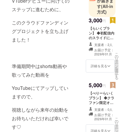
VTuberデビューに向けての
が届きま
す
(All-in
ステップに進むために、
方式)
3,000
円
このクラウドファンディン
【らいくプラ
グプロジェクトを立ち上げ
ン】 ◆初配信内
のスライドにお
ました！
名前掲載 ┗ 備考
支援者：2人
欄に希望される
お届け予定：
お名前をご記入
こ
2026年01月
の
ください。︎ ◆支
リ
タ
援者様限定プロ
ー
準備期間中はshorts動画や
ン
ジェクトの進捗
詳細を見る
を
選
報告
択
歌ってみた動画を
す
る
5,000
円
YouTubeにてアップしてい
【べりーらいく
ますので、
プラン】 ◆クラ
ファン限定オリ
ジナルPC壁紙
視聴しながら来年の始動を
支援者：0人
◆クラファン限
お届け予定：
定オリジナルス
お待ちいただければ幸いで
こ
2026年01月
の
マホ壁紙 ◇初配
リ
タ
信内のスライド
す♡
ー
ン
にお名前掲載 ┗
詳細を見る