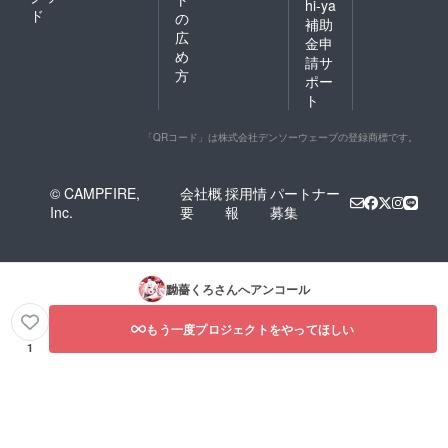
hi-ya
ド
の
補助
広
金申
め
請サ
方
ポー
ト
「QRコード」は株式会社デンソーウェーブの登録商標です。
© CAMPFIRE,
会社概
採用情
パートナー
Inc.
要
報
募集
黝薔くろ
さんへアンコール
もう一度プロジェクトをやってほしい
1