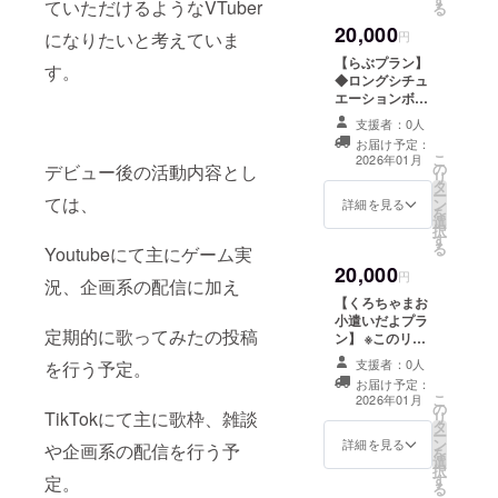
信内のスライド
ていただけるようなVTuber
る
ください。︎ ◆支
にお名前掲載 ┗
20,000
援者様限定プロ
円
になりたいと考えていま
備考欄に希望さ
ジェクトの進捗
れるお名前をご
【らぶプラン】
す。
報告
記入ください。︎
◆ロングシチュ
◇支援者様限定
エーションボイ
プロジェクトの
ス ┣備考欄にご
支援者：0人
進捗報告
希望のシチュ
お届け予定：
エーションをご
こ
2026年01月
の
記入してくださ
デビュー後の活動内容とし
リ
タ
い。 ┗１分間の
ー
ては、
ン
オリジナルセリ
詳細を見る
を
選
フを収録して動
択
す
画音声データを
る
Youtubeにて主にゲーム実
メールにてURL
20,000
でお渡し。 ◇あ
円
況、企画系の配信に加え
なたのお名前を
【くろちゃまお
お呼びしてお礼
小遣いだよプラ
させていただき
定期的に歌ってみたの投稿
ン】 ※このリ
ます。 ┣１０秒
ターンは3,000円
ほどの動画音声
支援者：0人
を行う予定。
のリターンと同
データをメール
お届け予定：
じ内容になりま
こ
にてURLでお渡
2026年01月
の
す。 ◆初配信内
TikTokにて主に歌枠、雑談
リ
し。 ┗備考欄に
タ
のスライドにお
ー
希望されるお名
ン
名前掲載 ┗ 備考
詳細を見る
や企画系の配信を行う予
を
前をご記入くだ
選
欄に希望される
択
さい。︎ ◇Live2d
す
お名前をご記入
定。
る
姿でのお礼動画
ください。︎ ◆支