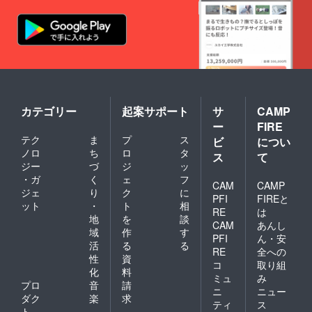
カテゴリー
起案サポート
サ
CAMP
ー
FIRE
テク
ま
プ
ス
ビ
につい
ノロ
ち
ロ
タ
ス
て
ジー
づ
ジ
ッ
・ガ
く
ェ
フ
CAM
CAMP
ジェ
り
ク
に
PFI
FIREと
ット
・
ト
相
RE
は
地
を
談
CAM
あんし
域
作
す
PFI
ん・安
活
る
る
RE
全への
性
資
コ
取り組
化
料
ミュ
み
プロ
音
請
ニ
ニュー
ダク
楽
求
ティ
ス
ト