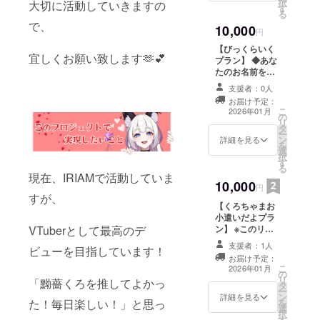
択
大切に活動していきますの
す
希望されるお名
る
前をご記入くだ
で、
10,000
さい。︎ ◇支援者
円
様限定プロジェ
【びっくらいく
クトの進捗報告
宜しくお願い致します🫶💕
プラン】 ◆あな
たのお名前をお
呼びしてお礼さ
支援者：0人
せていただきま
お届け予定：
す。 ┣１０秒ほ
こ
2026年01月
の
どの音声データ
リ
タ
をメールにて
ー
ン
URLでお渡し。
詳細を見る
を
選
┗備考欄に希望
択
す
されるお名前を
る
ご記入くださ
現在、IRIAMで活動していま
10,000
い。︎ ◆Live2d姿
円
すが、
でのお礼動画 ┣
【くろちゃまお
３０秒ほどの動
小遣いだよプラ
画をメールにて
ン】 ※このリ
VTuberとして最高のデ
URLでお渡し。
ターンは3,000円
┗内容は共通と
支援者：1人
ビューを目指しています！
のリターンと同
なります。 ◇ク
お届け予定：
じ内容になりま
ラファン限定オ
こ
2026年01月
の
す。 ◆初配信内
リジナルPC壁紙
リ
「黝薔くろを推してよかっ
タ
のスライドにお
◇クラファン限
ー
ン
名前掲載 ┗ 備考
詳細を見る
定オリジナルス
を
た！毎日楽しい！」と思っ
選
欄に希望される
マホ壁紙 ◇初配
択
す
お名前をご記入