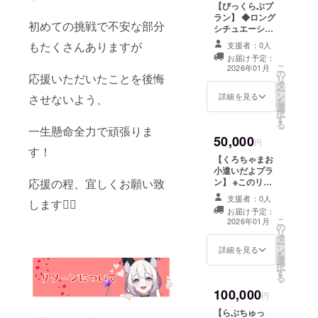
【びっくらぶプ
ジナルPC壁紙
さい。︎ ◇支援者
ラン】 ◆ロング
◇クラファン限
様限定プロジェ
初めての挑戦で不安な部分
シチュエーショ
定オリジナルス
クトの進捗報告
ンボイス ┣備考
もたくさんありますが
マホ壁紙 ◇初配
支援者：0人
欄にご希望のシ
信内のスライド
お届け予定：
チュエーション
こ
にお名前掲載 ┗
2026年01月
の
をご記入してく
応援いただいたことを後悔
リ
備考欄に希望さ
タ
ださい。 ┗２分
ー
れるお名前をご
ン
間のオリジナル
詳細を見る
させないよう、
を
記入ください。︎
選
セリフを収録し
択
◇支援者様限定
す
て動画音声デー
る
プロジェクトの
一生懸命全力で頑張りま
タをメールにて
進捗報告
50,000
URLでお渡しい
円
す！
たします。 ◆CF
【くろちゃまお
限定BIG缶バッ
小遣いだよプラ
ジ（ランダム３
ン】 ※このリ
応援の程、宜しくお願い致
種類中１種） ┗
ターンは3,000円
サイズ：長方形
支援者：0人
します🙇‍♀️
のリターンと同
53×78mm ◇直
お届け予定：
じ内容になりま
こ
筆サイン入り
2026年01月
の
す。 ◆初配信内
リ
メッセージ色紙
タ
のスライドにお
ー
◇CF限定チェキ
ン
名前掲載 ┗ 備考
詳細を見る
を
風カード（ラン
選
欄に希望される
択
ダム３種類中１
す
お名前をご記入
る
種） ┗サイズ：
ください。︎ ◆支
89×63mm ◇あ
100,000
援者様限定プロ
円
なたのお名前を
ジェクトの進捗
お呼びしてお礼
【らぶちゅっ
報告