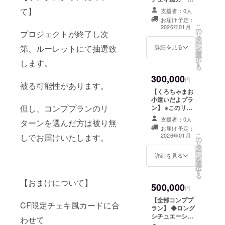
備考欄に希望さ
◇CF限定チェキ
（ランダム３種
て】
支援者：0人
れるお名前をご
風カード（ラン
類中３種） ┗サ
記入ください。︎
ダム３種類中２
お届け予定：
イズ：
こ
2026年01月
◇支援者様限定
種） ┗サイズ：
の
89×63mm ◆CF
プロジェクトが終了し次
リ
プロジェクトの
89×63mm ◇あ
タ
限定BIG缶バッ
ー
進捗報告
なたのお名前を
ン
ジ（ランダム３
詳細を見る
第、ルーレットにて抽選致
を
お呼びしてお礼
選
種類中３種） ┗
択
させていただき
します。
す
サイズ：長方形
る
ます。 ┣１０秒
53×78mm ◆CF
ほどの動画音声
300,000
限定アクリル
円
データをメール
被る可能性があります。
キーホルダー
【くろちゃまお
にてURLでお渡
（ランダム３種
小遣いだよプラ
しとなります。
類中３種） ┗サ
但し、コンププランのリ
ン】 ※このリ
┗備考欄に希望
イズ：70ｍｍ
ターンは3,000円
されるお名前を
◆CF限定マジッ
支援者：0人
ターンを選んだ方は被り無
のリターンと同
ご記入くださ
クテープステッ
お届け予定：
じ内容になりま
い。︎ ◇Live2d姿
こ
カー ※数量限定
2026年01月
しでお届けいたします。
の
す。 ◆初配信内
でのお礼動画 ┣
リ
┗サイズ：80ｍ
タ
のスライドにお
３０秒ほどの動
ー
ｍ ◇CF限定アク
ン
名前掲載 ┗ 備考
詳細を見る
画をメールにて
を
リルスタンド ┗
選
欄に希望される
URLでお渡し。
択
サイズ：100mm
す
お名前をご記入
┗内容は共通と
る
◇直筆サイン入
ください。︎ ◆支
なります。 ◇ク
【おまけについて】
りメッセージ色
500,000
援者様限定プロ
円
ラファン限定オ
紙 ◇ロングシ
ジェクトの進捗
リジナルPC壁紙
チュエーション
【全部コンププ
報告
CF限定チェキ風カードに合
◇クラファン限
ボイス ┣備考欄
ラン】 ◆ロング
定オリジナルス
にご希望のシ
シチュエーショ
わせて
マホ壁紙 ◇初配
チュエーション
ンボイス ┣備考