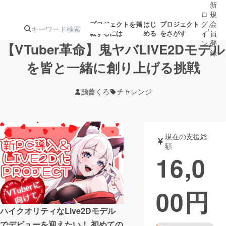
新
ロ
規
グ
会
プロジェクトを掲
はじ
プロジェクト
/
載するには
める
をさがす
イ
員
ン
登
【VTuber革命】鬼ヤバLIVE2Dモデル
録
を皆と一緒に創り上げる挑戦
人気のプロ
注目のリ
注目の新着プロ
募集終了が近いプ
もうすぐ公開
黝薔くろ
チャレンジ
ジェクト
ターン
ジェクト
ロジェクト
されます
アート・写真
音楽
現在の支援総
額
16,0
テクノロジー・ガジェット
ゲーム・サ
00
円
映像・映画
書籍・雑誌
ハイクオリティなLive2Dモデル
ビジネス・起業
チャレンジ
でデビューを迎えたい！ 初めての