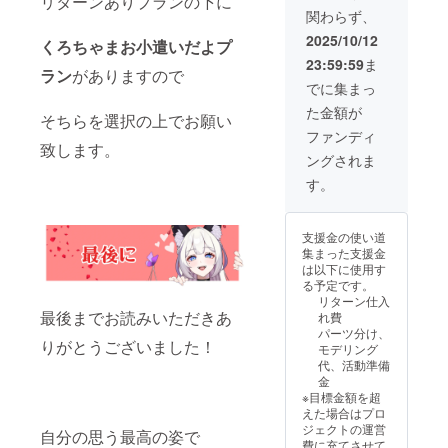
リターンありプランの下に
◇クラファン限
ホルダー３種 ┗
関わらず、
定オリジナルス
サイズ：70ｍｍ
2025/10/12
くろちゃまお小遣いだよプ
マホ壁紙 ◇初配
◇CF限定BIG缶
信内のスライド
バッジ３種 ┗サ
23:59:59
ま
ラン
がありますので
にお名前掲載 ┗
イズ：長方形
でに集まっ
備考欄に希望さ
53×78mm ◇直
れるお名前をご
筆サイン入り
た金額が
そちらを選択の上でお願い
記入ください。︎
メッセージ色紙
ファンディ
◇支援者様限定
◇CF限定チェキ
致します。
プロジェクトの
風カード３種 ┗
ングされま
進捗報告
サイズ：
す。
89×63mm ◇あ
なたのお名前を
お呼びしてお礼
支援金の使い道
させていただき
集まった支援金
ます。 ┣１０秒
は以下に使用す
ほどの動画音声
る予定です。
データをメール
リターン仕入
にてURLでお渡
最後までお読みいただきあ
れ費
しとなります。
パーツ分け、
┗備考欄に希望
りがとうございました！
モデリング
されるお名前を
代、活動準備
ご記入くださ
金
い。︎ ◇Live2d姿
※目標金額を超
でのお礼動画 ┣
えた場合はプロ
３０秒ほどの動
ジェクトの運営
画をメールにて
自分の思う最高の姿で
費に充てさせて
URLでお渡し。