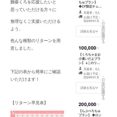
黝薔くろを応援したいと
させていただき
ちゅプラン】
ます。 ┣１０秒
◆CF限定チェキ
思っていただける方々に
ほどの動画音声
風カード（ラン
支援者：0人
データをメール
ダム３種類中２
お届け予定：
にてURLでお渡
種） ┗サイズ：
無理なくご支援いただける
こ
2026年01月
の
しとなります。
89×63mm ◆CF
リ
タ
┗備考欄に希望
限定BIG缶バッ
よう、
ー
ン
されるお名前を
ジ（ランダム３
詳細を見る
を
選
ご記入くださ
種類中２種） ┗
択
す
い。︎ ◇Live2d姿
サイズ：長方形
色んな種類のリターンを用
る
でのお礼動画 ┣
53×78mm ◆CF
100,000
意しました。
３０秒ほどの動
限定アクリル
円
画をメールにて
キーホルダー
【くろちゃまお
URLでお渡し。
（ランダム３種
小遣いだよプラ
┗内容は共通と
類中１種） ┗サ
ン】 ※このリ
なります。 ◇ク
イズ：70ｍｍ ◇
ターンは3,000円
ラファン限定オ
直筆サイン入り
支援者：0人
下記の表から簡単にご確認
のリターンと同
リジナルPC壁紙
メッセージ色紙
お届け予定：
じ内容になりま
こ
◇クラファン限
◇ロングシチュ
2026年01月
いただけます！
の
す。 ◆初配信内
リ
定オリジナルス
エーションボイ
タ
のスライドにお
ー
マホ壁紙 ◇初配
ス ┣備考欄にご
ン
名前掲載 ┗ 備考
詳細を見る
を
信内のスライド
希望のシチュ
選
欄に希望される
択
にお名前掲載 ┗
エーションをご
す
お名前をご記入
る
備考欄に希望さ
記入してくださ
ください。︎ ◆支
【リターン早見表】
れるお名前をご
い。 ┗２分間の
200,000
援者様限定プロ
円
記入ください。︎
オリジナルセリ
ジェクトの進捗
◇支援者様限定
フを収録して動
【らぶぺろちゅ
報告
プロジェクトの
画音声データを
プラン】 ◆ロン