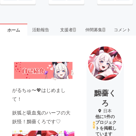
活動報告
支援者
仲間募集
コメント
ホーム
3
1
がるちゅ〜💖はじめまし
黝薔く
て！
ろ
日本
妖狐と吸血鬼のハーフの大
他に1件の
妖怪！黝薔くろです♡
プロジェク
トを掲載し
ています