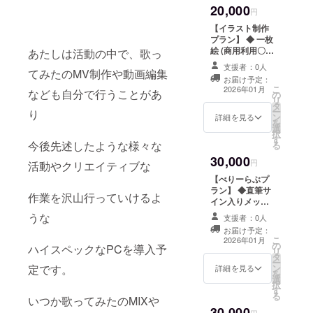
┣３０秒ほどの
20,000
援者様限定プロ
円
動画をメールに
ジェクトの進捗
てURLでお渡
【イラスト制作
報告
し。 ┗内容は共
プラン】 ◆ 一枚
通となります。
絵 (商用利用〇)
あたしは活動の中で、歌っ
◇クラファン限
┣ 備考欄に希望
支援者：0人
てみたのMV制作や動画編集
定オリジナルPC
されるご要望を
お届け予定：
壁紙 ◇クラファ
記入してくださ
こ
2026年01月
なども自分で行うことがあ
の
ン限定オリジナ
い。 ┣ お任せあ
リ
タ
ルスマホ壁紙 ◇
り〇 ┗サイズ:
ー
り
ン
初配信内のスラ
項目からお選び
詳細を見る
を
選
イドにお名前掲
ください。 ◇初
択
す
載 ┗備考欄に希
配信内のスライ
今後先述したような様々な
る
望されるお名前
ドにお名前掲載
30,000
をご記入くださ
┗ 備考欄に希望
円
活動やクリエイティブな
い。︎ ◇支援者様
されるお名前を
【べりーらぶプ
限定プロジェク
ご記入くださ
ラン】 ◆直筆サ
トの進捗報告
い。︎ ◇支援者様
作業を沢山行っていけるよ
イン入りメッ
限定プロジェク
セージ色紙 ◆CF
うな
トの進捗報告
支援者：0人
限定チェキ風
お届け予定：
カード（ランダ
こ
2026年01月
の
ム３種類中１
ハイスペックなPCを導入予
リ
タ
種） ┗サイズ：
ー
ン
定です。
89×63mm ◇ロ
詳細を見る
を
選
ングシチュエー
択
す
ションボイス ┣
る
いつか歌ってみたのMIXや
備考欄にご希望
30,000
のシチュエー
円