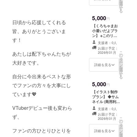
を
選
備考欄に希望さ
択
す
れるお名前をご
る
記入ください。︎
5,000
◇支援者様限定
円
日頃から応援してくれる
プロジェクトの
【くろちゃまお
進捗報告
皆、ありがとうございま
小遣いだよプラ
ン】 ※このリ
す！
ターンは3,000円
支援者：0人
のリターンと同
お届け予定：
じ内容になりま
こ
2026年01月
あたしは配下ちゃんたちが
の
す。 ◆初配信内
リ
タ
のスライドにお
大好きです。
ー
ン
名前掲載 ┗ 備考
詳細を見る
を
選
欄に希望される
択
す
お名前をご記入
自分に今出来るベストな形
る
ください。︎ ◆支
5,000
援者様限定プロ
でファンの方々を大事にし
円
ジェクトの進捗
【イラスト制作
ています💖
報告
プラン】 ◆サム
ネイル (商用利用
〇) ┣ 範囲: 胸元
VTuberデビュー後も変わら
支援者：0人
から上 ┗ サイ
お届け予定：
ず、
ズ:
こ
2026年01月
の
1000×1000px
リ
タ
◇初配信内のス
ー
ファンの方ひとりひとりを
ン
ライドにお名前
詳細を見る
を
選
掲載 ┗ 備考欄に