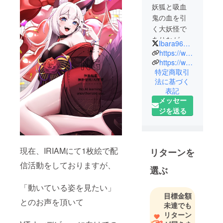
妖狐と吸血
鬼の血を引
く大妖怪で
ありながら
Ibara96_OZON
喋れば
https://www.youtube.com/@Ibara96
ギャップの
https://web.iriam.app/s/user/NlPFhefqtQ
特定商取引
塊?!
法に基づく
我儘で気ま
表記
ぐれな性格
メッセー
からバブと
ジを送る
呼ばれ
おまけにお
金に目がな
い救いよう
現在、IRIAMにて1枚絵で配
リターンを
のない吸血
信活動をしておりますが、
選ぶ
狐🦇
「動いている姿を見たい」
目標金額
とのお声を頂いて
未達でも
リターン