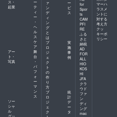
ス・
ー
ァ
ー
マーハ
for
起業
テ
ン
ビ
ラスメ
Spor
ィ
デ
ス
ントに
ts
ー
ィ
対する
CAM
・
ン
考え方
PFI
ヘ
グ
クッ
RE
ル
と
キーポ
ふる
ス
は
リシー
さと
ケ
プ
実
納税
ア
ロ
施
AD
アー
舞
ジ
事
FOR
ト・
台
ェ
例
ALL
写真
・
ク
HIO
パ
ト
KOS
フ
の
HI
ォ
作
JFA
ー
り
クラ
マ
方
ウド
ン
プ
統
ファ
ス
ロ
計
ン
ソー
ジ
デ
ディ
シャ
ェ
ー
ング
ル
ク
タ
mac
グッ
ト