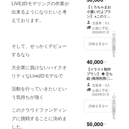
LIVE2Dモデリングの作業が
ションをご記入
【くろちゃまお
してください。
出来るようになりたいと考
小遣いだよプラ
┗１分間のオリ
ン】 ※このリ
ジナルセリフを
えております。
ターンは3,000円
収録して動画音
支援者：0人
のリターンと同
声データをメー
お届け予定：
じ内容になりま
こ
ルにてURLでお
2026年01月
の
す。 ◆初配信内
リ
渡しいたしま
タ
のスライドにお
ー
す。 ◇あなたの
ン
名前掲載 ┗ 備考
詳細を見る
そして、せっかくデビュー
を
お名前をお呼び
選
欄に希望される
択
してお礼させて
す
お名前をご記入
するなら
る
いただきます。
ください。︎ ◆支
┣１０秒ほどの
40,000
援者様限定プロ
円
動画音声データ
大企業に負けないハイクオ
ジェクトの進捗
をメールにて
【イラスト制作
報告
URLでお渡しと
プラン】 ◆ 立ち
リティなLive2Dモデルで
なります。 ┗備
絵 (商用利用〇)
考欄に希望され
┣ 備考欄に希望
支援者：0人
るお名前をご記
されるご要望を
活動を行っていきたいとい
お届け予定：
入ください。︎
記入してくださ
こ
2026年01月
う気持ちが強く
の
◇Live2d姿での
い。 ┣ お任せあ
リ
タ
お礼動画 ┣３０
り〇 ┗サイズ:
ー
ン
秒ほどの動画を
2000×4000px
詳細を見る
を
このクラウドファンディン
選
メールにてURL
◇初配信内のス
択
す
でお渡し。 ┗内
ライドにお名前
る
グに挑戦することに決めま
容は共通となり
掲載 ┗ 備考欄に
50,000
ます。 ◇クラ
希望されるお名
円
した。
ファン限定オリ
前をご記入くだ