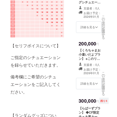
進捗報告
メールにてURL
グシチュエー
でお渡しいたし
ションボイス ┣
支援者：0人
ます。 ◇あなた
備考欄にご希望
お届け予定：
のお名前をお呼
のシチュエー
こ
2026年01月
の
びしてお礼させ
ションをご記入
リ
タ
ていただきま
してください。
ー
ン
す。 ┣１０秒ほ
┗３分間のオリ
詳細を見る
を
選
どの動画音声
ジナルセリフを
択
す
データをメール
収録して動画音
る
にてURLでお渡
声データをメー
200,000
しとなります。
ルにてURLでお
円
【セリフボイスについて】
┗備考欄に希望
渡しいたしま
【くろちゃまお
されるお名前を
す。 ◆CF限定ア
小遣いだよプラ
ご記入くださ
クリルキーホル
ご指定のシチュエーション
ン】 ※このリ
い。︎ ◇Live2d姿
ダー（ランダム
ターンは3,000円
を録らせていただきます。
でのお礼動画 ┣
３種類中２種）
支援者：0人
のリターンと同
３０秒ほどの動
┗サイズ：70ｍ
お届け予定：
じ内容になりま
こ
画をメールにて
ｍ ◆CF限定アク
2026年01月
の
す。 ◆初配信内
備考欄にご希望のシチュ
リ
URLでお渡し。
リルスタンド ┗
タ
のスライドにお
ー
┗内容は共通と
サイズ：100mm
ン
名前掲載 ┗ 備考
詳細を見る
エーションをご記入してく
を
なります。 ◇ク
◇CF限定BIG缶
選
欄に希望される
択
ラファン限定オ
バッジ（ランダ
ださい。
す
お名前をご記入
る
リジナルPC壁紙
ム３種類中２
ください。︎ ◆支
◇クラファン限
種） ┗サイズ：
300,000
援者様限定プロ
円
残り5
定オリジナルス
長方形
ジェクトの進捗
マホ壁紙 ◇初配
53×78mm ◇直
【らばーずプラ
報告
信内のスライド
筆サイン入り
ン】 ◆CF限定
【ランダムグッズについ
にお名前掲載 ┗
メッセージ色紙
チェキ風カード