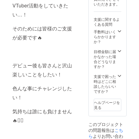
いただきます。
┗内容は共通と
VTuber活動をしていきた
なります。 ◇ク
い…！
ラファン限定オ
リジナルPC壁紙
支援に関するよ
◇クラファン限
くある質問
そのためには皆様のご支援
定オリジナルス
手数料はいく
マホ壁紙 ◇初配
らかかります
が必要です🔥
信内のスライド
か？
にお名前掲載 ┗
備考欄に希望さ
目標金額に届
れるお名前をご
かなかった場
記入ください。︎
合どうなりま
◇支援者様限定
デビュー後も皆さんと沢山
すか？
プロジェクトの
楽しいことをしたい！
進捗報告
支援で困った
時はどこに相
談したらいい
色んな事にチャレンジした
ですか？
い！
ヘルプページを
見る
気持ちは誰にも負けません
🔥❤️‍🔥
このプロジェクト
の問題報告は
こち
ら
よりお問い合わ