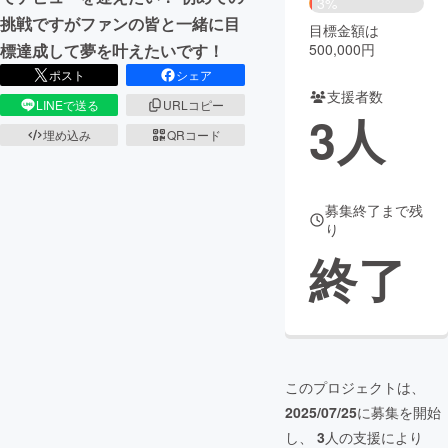
3%
挑戦ですがファンの皆と一緒に目
目標金額は
まちづくり・地域活性化
500,000円
標達成して夢を叶えたいです！
ポスト
シェア
支援者数
CAMPFIRE for Social Good
CAMPFIRE Creation
LINEで送る
URLコピー
3
人
CAMPFIREふるさと納税
machi-ya
コミュニティ
埋め込み
QRコード
募集終了まで残
り
終了
このプロジェクトは、
2025/07/25
に募集を開始
し、
3
人の支援により