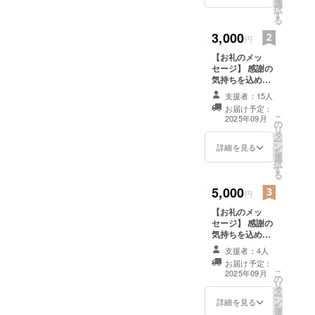
選
円/3,000
択
す
円/5,000
る
円/10,000円)
3,000
1,000円/3,000
円
円/5,000
【お礼のメッ
円/10,000円のリ
セージ】 感謝の
ターンは同じ内
気持ちを込め
容になります。
て、お礼のメッ
支援者：15人
セージをお送り
お届け予定：
します。
こ
2025年09月
の
CAMPFIRE内
リ
タ
メッセージでお
ー
ン
礼を送り 活動報
詳細を見る
を
選
告を支援者限定
択
す
で公開(1,000
る
円/3,000
5,000
円/5,000
円
円/10,000円) こ
【お礼のメッ
のリターンは
セージ】 感謝の
1000円のリター
気持ちを込め
ンと同じ内容に
て、お礼のメッ
なります。
支援者：4人
セージをお送り
お届け予定：
します。
こ
2025年09月
の
CAMPFIRE内
リ
タ
メッセージでお
ー
ン
礼を送り 活動報
詳細を見る
を
選
告を支援者限定