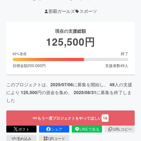
那覇ガールズ
スポーツ
現在の支援総額
125,500
円
終了
62
%達成
目標金額
200,000
円
支援者数
49
人
このプロジェクトは、
2025/07/06
に募集を開始し、
49
人の支援
により
125,500
円の資金を集め、
2025/08/31
に募集を終了しま
した
もう一度プロジェクトをやってほしい
18
ポスト
シェア
LINEで送る
URLコピー
埋め込み
QRコード