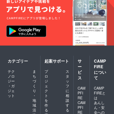
カテゴリー
起案サポート
サ
CAMP
ー
FIRE
テク
ま
プ
ス
ビ
につい
ノロ
ち
ロ
タ
ス
て
ジー
づ
ジ
ッ
・ガ
く
ェ
フ
CAM
CAMP
ジェ
り
ク
に
PFI
FIREと
ット
・
ト
相
RE
は
地
を
談
CAM
あんし
域
作
す
PFI
ん・安
活
る
る
RE
全への