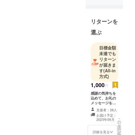
リターンを
選ぶ
目標金額
未達でも
リターン
が届きま
す
(All-in
方式)
1,000
円
感謝の気持ちを
込めて、お礼の
メッセージをお
送りします。
支援者：28人
CAMPFIRE内
お届け予定：
メッセージでお
こ
2025年09月
の
礼を送り 活動報
リ
タ
告を支援者限定
ー
ン
で公開(1,000
詳細を見る
を