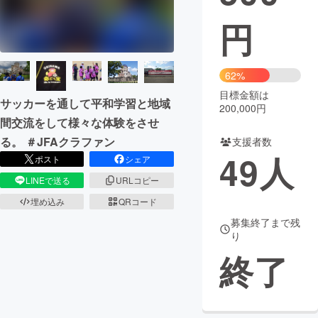
円
まちづくり・地域活性化
CAMPFIRE for Social Good
CAMPFIRE Creation
62%
CAMPFIREふるさと納税
machi-ya
コミュニティ
目標金額は
サッカーを通して平和学習と地域
200,000円
間交流をして様々な体験をさせ
る。 ＃JFAクラファン
支援者数
49
人
ポスト
シェア
LINEで送る
URLコピー
埋め込み
QRコード
募集終了まで残
り
終了