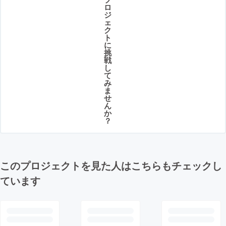
ロ
ジ
ェ
ク
ト
に
挑
戦
し
て
み
ま
せ
ん
か
？
このプロジェクトを見た人はこちらもチェックし
ています