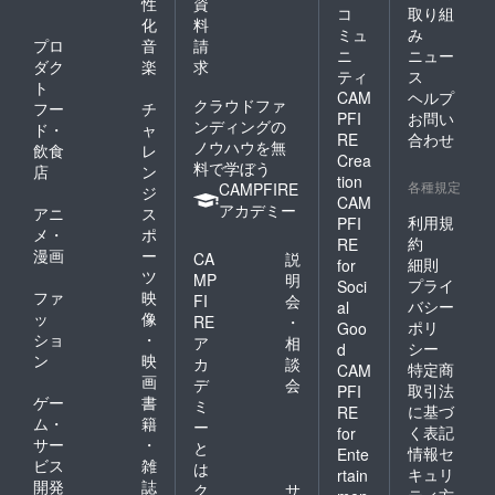
性
資
コ
取り組
化
料
ミュ
み
プロ
音
請
ニ
ニュー
ダク
楽
求
ティ
ス
ト
CAM
ヘルプ
クラウドファ
フー
チ
PFI
お問い
ンディングの
ド・
ャ
RE
合わせ
ノウハウを無
飲食
レ
Crea
料で学ぼう
店
ン
tion
各種規定
CAMPFIRE
ジ
CAM
アカデミー
アニ
ス
利用規
PFI
メ・
ポ
約
RE
漫画
ー
CA
説
細則
for
ツ
MP
明
プライ
Soci
ファ
映
FI
会
バシー
al
ッ
像
RE
・
ポリ
Goo
ショ
・
ア
相
シー
d
ン
映
カ
談
特定商
CAM
画
デ
会
取引法
PFI
ゲー
書
ミ
に基づ
RE
ム・
籍
ー
く表記
for
サー
・
と
情報セ
Ente
ビス
雑
は
キュリ
rtain
開発
誌
ク
サ