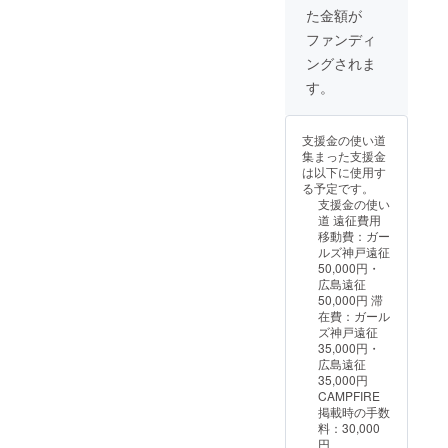
た金額が
ファンディ
ングされま
す。
支援金の使い道
集まった支援金
は以下に使用す
る予定です。
支援金の使い
道 遠征費用
移動費：ガー
ルズ神戸遠征
50,000円・
広島遠征
50,000円 滞
在費：ガール
ズ神戸遠征
35,000円・
広島遠征
35,000円
CAMPFIRE
掲載時の手数
料：30,000
円