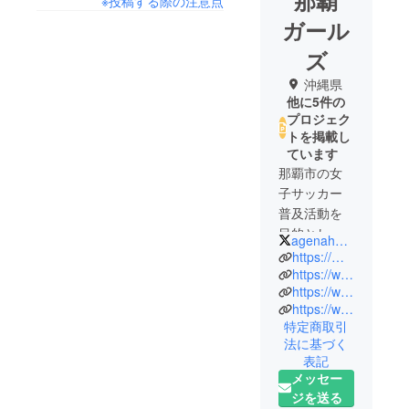
※投稿する際の注意点
ガール
ズ
沖縄県
他に5件の
プロジェク
トを掲載し
ています
那覇市の女
子サッカー
普及活動を
目的とした
agenaharme
チームで
https://makabi1994.hatenablog.com/
す
https://www.instagram.com/nahawoman/
https://www.instagram.com/nahagirls_women/
https://www.facebook.com/profile.php?id=100086248632986&ref=_xav_ig_profile_page_web#
特定商取引
法に基づく
表記
メッセー
ジを送る