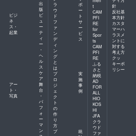
ティ方
men
出
ラ
ポ
針
t
版
ウ
ー
反社基
CAM
ビジ
ビ
ド
ト
本方針
PFI
ネ
ュ
フ
サ
カスタ
RE
ス・
ー
ァ
ー
マーハ
for
起業
テ
ン
ビ
ラスメ
Spor
ィ
デ
ス
ントに
ts
ー
ィ
対する
CAM
・
ン
考え方
PFI
ヘ
グ
クッ
RE
ル
と
キーポ
ふる
ス
は
リシー
さと
ケ
プ
実
納税
ア
ロ
施
AD
アー
舞
ジ
事
FOR
ト・
台
ェ
例
ALL
写真
・
ク
HIO
パ
ト
KOS
フ
の
HI
ォ
作
JFA
ー
り
クラ
マ
方
ウド
ン
プ
統
ファ