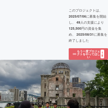
このプロジェクトは、
2025/07/06
に募集を開始
し、
49
人の支援により
125,500
円の資金を集
め、
2025/08/31
に募集を
終了しました
もう一度プロジェ
1
クトをやってほし
8
い