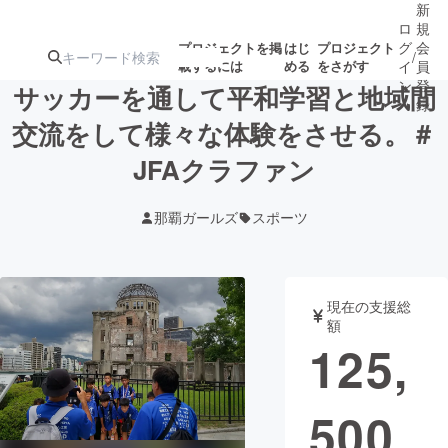
新
ロ
規
グ
会
プロジェクトを掲
はじ
プロジェクト
/
載するには
める
をさがす
イ
員
ン
登
サッカーを通して平和学習と地域間
録
交流をして様々な体験をさせる。＃
JFAクラファン
人気のプロ
注目のリ
注目の新着プロ
募集終了が近いプ
もうすぐ公開
ジェクト
ターン
ジェクト
ロジェクト
されます
那覇ガールズ
スポーツ
アート・写真
音楽
現在の支援総
テクノロジー・ガジェット
ゲーム・サ
額
125,
映像・映画
書籍・雑誌
500
ビジネス・起業
チャレンジ