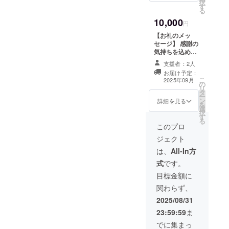
択
す
で公開(1,000
る
円/3,000
10,000
円/5,000
円
円/10,000円) こ
【お礼のメッ
のリターンは
セージ】 感謝の
1000円のリター
気持ちを込め
ンと同じ内容に
て、お礼のメッ
なります。
支援者：2人
セージをお送り
お届け予定：
します。
こ
2025年09月
の
CAMPFIRE内
リ
タ
メッセージでお
ー
ン
礼を送り 活動報
詳細を見る
を
選
告を支援者限定
択
す
で公開(1,000
る
円/3,000
このプロ
円/5,000
ジェクト
円/10,000円) こ
のリターンは
は、
All-In方
1000円のリター
式
です。
ンと同じ内容に
なります。
目標金額に
関わらず、
2025/08/31
23:59:59
ま
でに集まっ