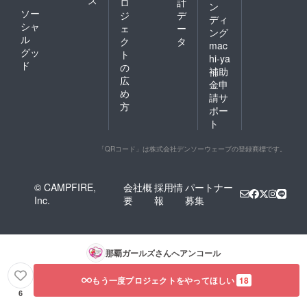
ス
ロ
計
ン
ソー
ジ
デ
ディ
シャ
ェ
ー
ング
ル
ク
タ
mac
グッ
ト
hi-ya
ド
の
補助
広
金申
め
請サ
方
ポー
ト
「QRコード」は株式会社デンソーウェーブの登録商標です。
© CAMPFIRE,
会社概
採用情
パートナー
Inc.
要
報
募集
那覇ガールズ
さんへアンコール
もう一度プロジェクトをやってほしい
18
6