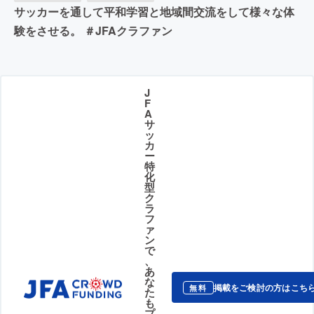
サッカーを通して平和学習と地域間交流をして様々な体
験をさせる。 ＃JFAクラファン
J
F
A
サ
ッ
カ
ー
特
化
型
ク
ラ
フ
ァ
ン
で
、
あ
な
掲載をご検討の方はこち
無料
た
も
プ