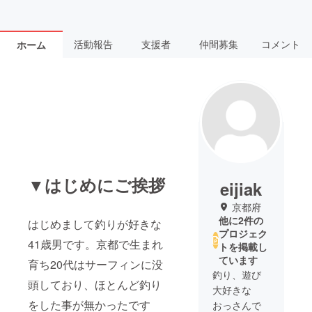
活動報告
支援者
仲間募集
コメント
ホーム
▼はじめにご挨拶
eijiak
京都府
他に2件の
はじめまして釣りが好きな
プロジェク
41歳男です。京都で生まれ
トを掲載し
ています
育ち20代はサーフィンに没
釣り、遊び
頭しており、ほとんど釣り
大好きな
をした事が無かったです
おっさんで