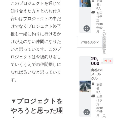
支援
このプロジェクトを通じて
一回分
者：
１名様
0人
知り合えた方々とのお付き
分 隔週
お届
水曜日
け予
合いはプロジェクトの中だ
出航 基
定：
本的に
2018
けでなくプロジェクト終了
年09
餌、道
こ
月
具はご
後も一緒に釣りに行けるか
の
リ
自分で
タ
ー
けがえのない仲間になりた
ご用意
ン
詳細を見る
を
してい
選
択
いと思っています。このプ
ただき
す
る
たいの
ロジェクトは今後釣りをし
20,
です
残り5
が、事
000
ていくうえでの仲間探しに
円
前に
御礼のE
言って
なれば良いなと思っていま
メール
下され
クルー
す。
ば別途
ジング
にてご
支援
チケッ
用意し
者：
ト一回
ます。
0人
分 小浜
釣行時
お届
▼プロジェクトを
湾内1時
間は海
け予
間弱の
況、天
定：
クルー
2019
やろうと思った理
候にも
年09
ジング
よりま
こ
月
になり
すが6時
の