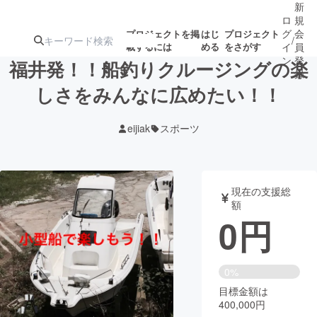
新
ロ
規
グ
会
プロジェクトを掲
はじ
プロジェクト
/
載するには
める
をさがす
イ
員
ン
登
福井発！！船釣りクルージングの楽
録
しさをみんなに広めたい！！
人気のプロ
注目のリ
注目の新着プロ
募集終了が近いプ
もうすぐ公開
eijiak
スポーツ
ジェクト
ターン
ジェクト
ロジェクト
されます
アート・写真
音楽
現在の支援総
額
0
円
テクノロジー・ガジェット
ゲーム・サ
映像・映画
書籍・雑誌
0%
目標金額は
400,000円
ビジネス・起業
チャレンジ