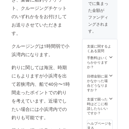
況、天
でに集まっ
候にも
ト、クルージングチケット
た金額が
よりま
すが6時
のいずれかををお付けして
ファンディ
間前後
ングされま
お送りさせていただきま
になり
ます。
す。
す。
天候、
海況が
悪く
クルージングは1時間弱で小
支援に関するよ
なった
くある質問
場合は
浜湾内になります。
中止、
手数料はいく
もしく
らかかります
は時間
釣りに関しては海況、時期
か？
を短縮
にもよりますが小浜湾を出
する場
目標金額に届
合があ
かなかった場
て若狭湾内、船で40分〜1時
ります
合どうなりま
すか？
間走ったポイントでの釣り
支援で困った
を考えています。近場でし
時はどこに相
たい場合には小浜湾内での
談したらいい
ですか？
釣りも可能です。
ヘルプページを
見る