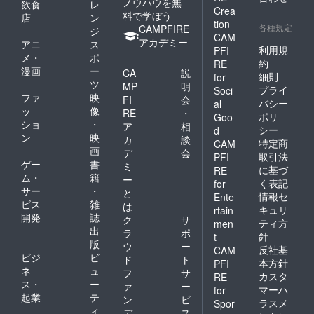
ノウハウを無
飲食
レ
Crea
料で学ぼう
店
ン
tion
各種規定
CAMPFIRE
ジ
CAM
アカデミー
アニ
ス
利用規
PFI
メ・
ポ
約
RE
漫画
ー
CA
説
細則
for
ツ
MP
明
プライ
Soci
ファ
映
FI
会
バシー
al
ッ
像
RE
・
ポリ
Goo
ショ
・
ア
相
シー
d
ン
映
カ
談
特定商
CAM
画
デ
会
取引法
PFI
ゲー
書
ミ
に基づ
RE
ム・
籍
ー
く表記
for
サー
・
と
情報セ
Ente
ビス
雑
は
キュリ
rtain
開発
誌
ク
サ
ティ方
men
出
ラ
ポ
針
t
版
ウ
ー
反社基
CAM
ビジ
ビ
ド
ト
本方針
PFI
ネ
ュ
フ
サ
カスタ
RE
ス・
ー
ァ
ー
マーハ
for
起業
テ
ン
ビ
ラスメ
Spor
ィ
デ
ス