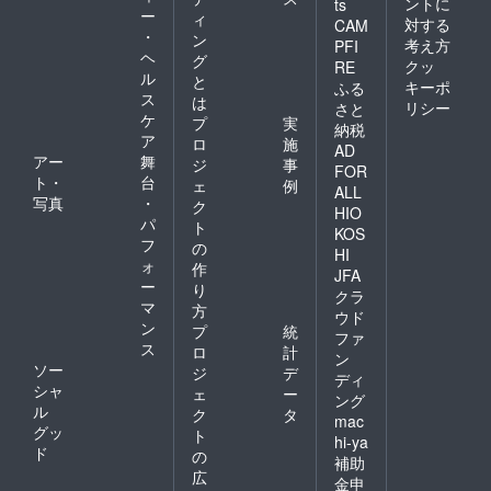
ントに
ts
ー
ィ
対する
CAM
・
ン
考え方
PFI
ヘ
グ
クッ
RE
ル
と
キーポ
ふる
ス
は
リシー
さと
ケ
プ
実
納税
ア
ロ
施
AD
アー
舞
ジ
事
FOR
ト・
台
ェ
例
ALL
写真
・
ク
HIO
パ
ト
KOS
フ
の
HI
ォ
作
JFA
ー
り
クラ
マ
方
ウド
ン
プ
統
ファ
ス
ロ
計
ン
ソー
ジ
デ
ディ
シャ
ェ
ー
ング
ル
ク
タ
mac
グッ
ト
hi-ya
ド
の
補助
広
金申