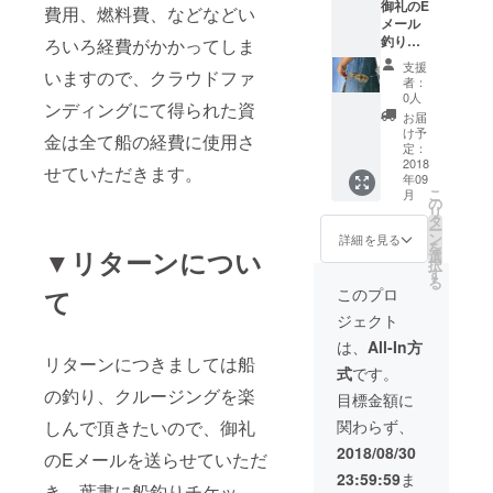
御礼のE
言って
費用、燃料費、などなどい
メール
下され
釣りチ
ろいろ経費がかかってしま
ば別途
ケット
にてご
支援
いますので、クラウドファ
一回分
用意し
者：
４名様
ます。
0人
ンディングにて得られた資
分 隔週
釣行時
お届
水曜日
間は海
け予
金は全て船の経費に使用さ
出航 基
況、天
定：
本的に
2018
候にも
せていただきます。
年09
餌、道
よりま
こ
月
具はご
すが6時
の
リ
自分で
間前後
タ
ー
ご用意
になり
ン
詳細を見る
を
してい
▼リターンについ
ます。
選
択
ただき
天候、
す
る
たいの
海況が
て
このプロ
です
悪く
ジェクト
が、事
なった
前に
場合は
は、
All-In方
言って
中止、
リターンにつきましては船
式
です。
下され
もしく
の釣り、クルージングを楽
ば別途
は時間
目標金額に
にてご
を短縮
しんで頂きたいので、御礼
関わらず、
用意し
する場
ます。
合があ
2018/08/30
のEメールを送らせていただ
釣行時
ります
23:59:59
ま
間は海
き、葉書に船釣りチケッ