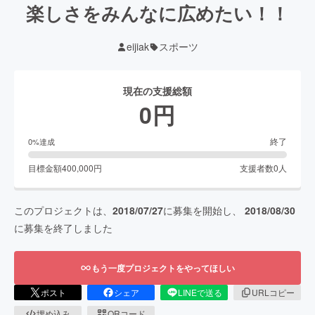
楽しさをみんなに広めたい！！
eijiak
スポーツ
現在の支援総額
0
円
終了
0
%達成
目標金額
400,000
円
支援者数
0
人
このプロジェクトは、
2018/07/27
に募集を開始し、
2018/08/30
に募集を終了しました
もう一度プロジェクトをやってほしい
ポスト
シェア
LINEで送る
URLコピー
埋め込み
QRコード