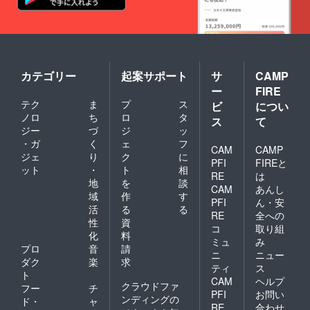
カテゴリー
起案サポート
サ
CAMP
ー
FIRE
テク
ま
プ
ス
ビ
につい
ノロ
ち
ロ
タ
ス
て
ジー
づ
ジ
ッ
・ガ
く
ェ
フ
CAM
CAMP
ジェ
り
ク
に
PFI
FIREと
ット
・
ト
相
RE
は
地
を
談
CAM
あんし
域
作
す
PFI
ん・安
活
る
る
RE
全への
性
資
コ
取り組
化
料
ミュ
み
プロ
音
請
ニ
ニュー
ダク
楽
求
ティ
ス
ト
CAM
ヘルプ
クラウドファ
フー
チ
PFI
お問い
ンディングの
ド・
ャ
RE
合わせ