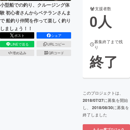
小型船での釣り、クルージング体
支援者数
まちづくり・地域活性化
験 初心者さんからベテランさんま
0
人
で 船釣り仲間を作って楽しく釣り
しましょう！！
CAMPFIRE for Social Good
CAMPFIRE Creation
ポスト
シェア
CAMPFIREふるさと納税
machi-ya
コミュニティ
募集終了まで残
LINEで送る
URLコピー
り
埋め込み
QRコード
終了
このプロジェクトは、
2018/07/27
に募集を開始
し、
2018/08/30
に募集を
終了しました
もう一度プロジェク