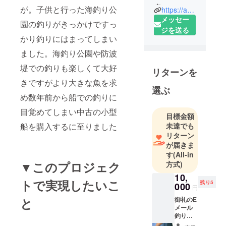
す。
が。子供と行った海釣り公
https://ameblo.jp/eijiak
みなさんに
メッセー
園の釣りがきっかけですっ
も楽しさを
ジを送る
かり釣りにはまってしまい
広げたいで
す
ました。海釣り公園や防波
アメブロに
堤での釣りも楽しくて大好
リターンを
釣り日記書
きですがより大きな魚を求
いてます。
選ぶ
め数年前から船での釣りに
目覚めてしまい中古の小型
目標金額
船を購入するに至りました
未達でも
リターン
が届きま
す
(All-in
▼このプロジェク
方式)
10,
トで実現したいこ
残り5
000
円
と
御礼のE
メール
釣りチ
ケット