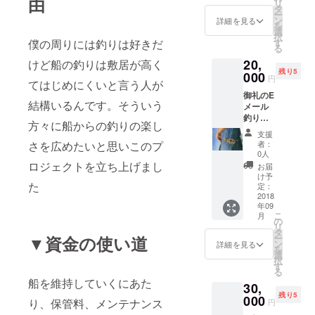
由
リ
ます 4
間前後
タ
ー
名様ま
になり
ン
詳細を見る
を
で 隔週
ます。
選
択
水曜日
天候、
僕の周りには釣りは好きだ
す
る
出航
海況が
20,
けど船の釣りは敷居が高く
悪く
残り5
000
なった
円
てはじめにくいと言う人が
場合は
御礼のE
中止、
結構いるんです。そういう
メール
もしく
釣りチ
は時間
方々に船からの釣りの楽し
ケット
を短縮
支援
一回分
する場
さを広めたいと思いこのプ
者：
２名様
合があ
0人
分 隔週
ロジェクトを立ち上げまし
りま
お届
水曜日
す。
け予
た
出航 基
定：
本的に
2018
年09
餌、道
こ
月
具はご
の
リ
自分で
タ
▼資金の使い道
ー
ご用意
ン
詳細を見る
を
してい
選
択
ただき
す
る
たいの
船を維持していくにあた
30,
です
残り5
が、事
000
り、保管料、メンテナンス
円
前に