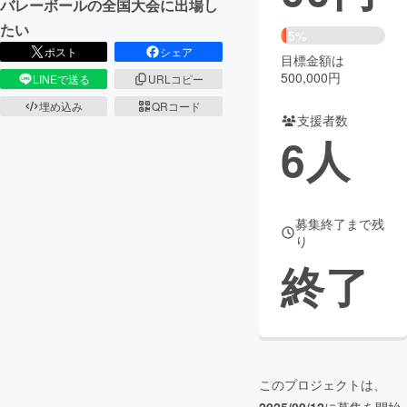
バレーボールの全国大会に出場し
たい
まちづくり・地域活性化
5%
ポスト
シェア
目標金額は
500,000円
LINEで送る
URLコピー
CAMPFIRE for Social Good
CAMPFIRE Creation
埋め込み
QRコード
CAMPFIREふるさと納税
machi-ya
コミュニティ
支援者数
6
人
募集終了まで残
り
終了
このプロジェクトは、