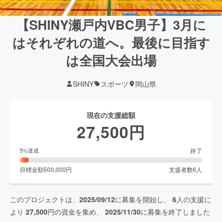
【SHINY瀬戸内VBC男子】3月に
はそれぞれの道へ。最後に目指す
は全国大会出場
SHINY
スポーツ
岡山県
現在の支援総額
27,500
円
終了
5
%達成
目標金額
500,000
円
支援者数
6
人
このプロジェクトは、
2025/09/12
に募集を開始し、
6
人の支援に
より
27,500
円の資金を集め、
2025/11/30
に募集を終了しました