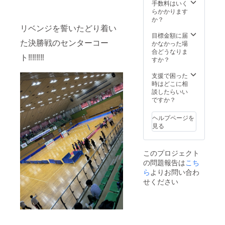
いにつ
援も可
手数料はいく
きまし
能でご
らかかります
たは、
ざいま
か？
発送後
す。是
リベンジを誓いたどり着い
責任を
非よろ
目標金額に届
た決勝戦のセンターコー
持って
しくお
かなかった場
破棄さ
願いい
合どうなりま
ト‼️‼️‼️‼️
せてい
たしま
すか？
ただき
す。
ま
支援で困った
す！！
時はどこに相
ご記入
談したらいい
くださ
ですか？
います
ようよ
ヘルプページを
ろしく
見る
お願い
いたし
ます！
このプロジェクト
※複数口
の問題報告は
のご支
こち
援も可
ら
よりお問い合わ
能でご
せください
ざいま
す。是
非よろ
しくお
願いい