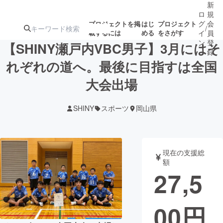
新
ロ
規
グ
会
プロジェクトを掲
はじ
プロジェクト
/
載するには
める
をさがす
イ
員
ン
登
【SHINY瀬戸内VBC男子】3月にはそ
録
れぞれの道へ。最後に目指すは全国
大会出場
人気のプロ
注目のリ
注目の新着プロ
募集終了が近いプ
もうすぐ公開
ジェクト
ターン
ジェクト
ロジェクト
されます
SHINY
スポーツ
岡山県
アート・写真
音楽
現在の支援総
テクノロジー・ガジェット
ゲーム・サ
額
27,5
映像・映画
書籍・雑誌
00
円
ビジネス・起業
チャレンジ