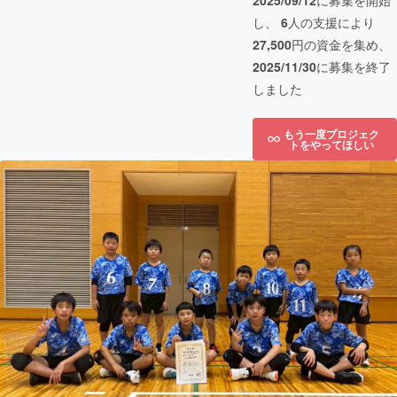
2025/09/12
に募集を開始
し、
6
人の支援により
27,500
円の資金を集め、
2025/11/30
に募集を終了
しました
もう一度プロジェク
トをやってほしい