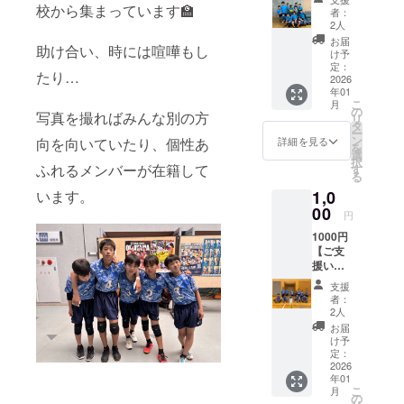
皆様
校から集まっています🏫
者：
へ】 こ
2人
どもた
お届
助け合い、時には喧嘩もし
ちから
け予
のお礼
定：
たり…
をメー
2026
年01
ルにて
こ
月
お送り
の
写真を撮ればみんな別の方
リ
しま
タ
ー
す。ご
ン
詳細を見る
向を向いていたり、個性あ
を
支援い
選
択
ただけ
ふれるメンバーが在籍して
す
る
る際に
います。
1,0
支援者
様の、
00
円
①氏
1000円
名、②
【ご支
連絡先
援いた
（メー
だいた
ルアド
支援
皆様
レス）
者：
へ】 こ
を ご記
2人
どもた
入くだ
お届
ちから
さいま
け予
のお礼
すよう
定：
をメー
2026
よろし
年01
ルにて
くお願
こ
月
お送り
いいた
の