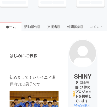
活動報告
支援者
仲間募集
コメント
ホーム
4
6
1
はじめに.ご挨拶
SHINY
初めまして！シャイニィ瀬
岡山県
戸内VBC男子です‼️
他に1件の
プロジェク
トを掲載し
ています
特定商取引