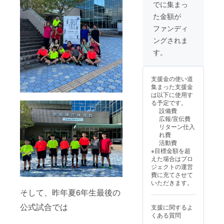
氏名、
よろし
でに集まっ
②連絡
くお願
た金額が
先
いいた
（メー
します‪‪´-
ファンディ
ルアド
★個人
ングされま
レス）
情報の
③お礼
取り扱
す。
のお品
いにつ
をお送
きまし
りいた
たは、
支援金の使い道
します
発送後
集まった支援金
ので、
責任を
は以下に使用す
ご住
持って
る予定です。
所、お
破棄さ
設備費
電話番
せてい
広報/宣伝費
号 の、
ただき
リターン仕入
以上3点
ま
れ費
をご記
す！！
活動費
入くだ
ご記入
※目標金額を超
さいま
くださ
えた場合はプロ
すよう
います
ジェクトの運営
よろし
ようよ
費に充てさせて
くお願
ろしく
いただきます。
いいた
お願い
そして、昨年夏6年生最後の
します‪‪´-
いたし
★個人
ます！
公式試合では
支援に関するよ
情報の
※複数口
くある質問
取り扱
のご支