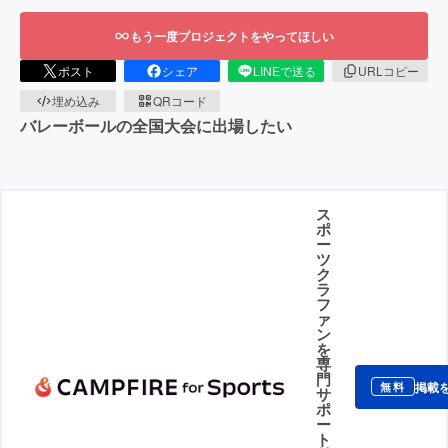
もう一度プロジェクトをやってほしい
ポスト
シェア
LINEで送る
URLコピー
埋め込み
QRコード
バレーボールの全国大会に出場したい
ス
ポ
ー
ツ
ク
ラ
フ
ァ
ン
を
専
門
掲載
無料
サ
ポ
ー
ト