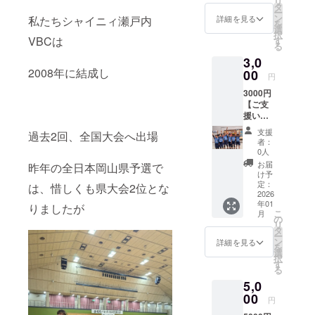
リ
しま
しま
タ
ー
す。ご
す！ ※
ン
私たちシャイニィ瀬戸内
詳細を見る
を
支援い
複数口
選
択
ただけ
VBCは
のご支
す
る
る際に
援も可
3,0
支援者
能でご
2008年に結成し
様の、
00
ざいま
円
①氏
す。是
3000円
名、②
非よろ
【ご支
連絡先
しくお
援いた
（メー
願いい
だいた
ルアド
たしま
支援
過去2回、全国大会へ出場
皆様
レス）
す。
者：
へ】 こ
を ご記
0人
どもた
入くだ
お届
昨年の全日本岡山県予選で
ちから
さいま
け予
のお礼
すよう
定：
は、惜しくも県大会2位とな
をメー
2026
よろし
年01
ルにて
りましたが
くお願
こ
月
お送り
いいた
の
リ
しま
しま
タ
ー
す。 ☆
す！ ※
ン
詳細を見る
を
オリジ
複数口
選
択
ナルデ
のご支
す
る
ザイン
援も可
5,0
ボール
能でご
ペンを
00
ざいま
円
お送り
す。是