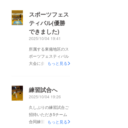
スポーツフェス
ティバル(優勝
できました)
2025/10/04 19:41
所属する東備地区のス
ポーツフェスティバル
大会に参加させていた
もっと見る
だきました！今日は⑤
が不在レギュラー1名
不在での参加なので5
練習試合へ
年以下のちびちゃんず
2025/10/04 19:26
も緊張の1日(((* ॑˘ ॑* ≡ *
॑˘ ॑*)))ｿﾜｿﾜ昨年度優勝の
久しぶりの練習試合ご
為トロフィーを変換し
招待いただき5チーム
また、持って帰る事を
合同練習試合へ参加さ
もっと見る
目標に挑みました！い