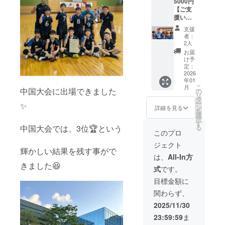
5000円
致しま
非よろ
【ご支
す。 ご
しくお
援いた
支援い
願いい
だいた
ただけ
たしま
支援
皆様
る際に
す。 ※
者：
へ】 こ
支援者
こちら
2人
どもた
様の、
のリ
お届
ちから
①氏
ターン
け予
のお礼
名、②
定：
は【500
をメー
2026
連絡先
円】の
年01
ルにて
（メー
リター
こ
月
お送り
中国大会に出場できました
ルアド
の
ンと同
リ
しま
レス）
タ
じもの
ー
✨
す。 ☆
③お礼
ン
になり
詳細を見る
を
オリジ
のお品
選
ます
択
ナルデ
をお送
す
中国大会では、3位🏆という
る
ザイン
りいた
このプロ
エコ
します
ジェクト
バッグ
ので、
輝かしい結果を残す事がで
をお送
ご住
は、
All-In方
り致し
所、お
きました😆
式
です。
ます。
電話番
ご支援
号 の、
目標金額に
いただ
以上3点
関わらず、
ける際
をご記
に支援
入くだ
2025/11/30
者様
さいま
23:59:59
ま
の、 ①
すよう