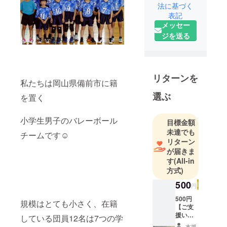
法に基づく
表記
メッセー
ジを送る
リターンを
私たちは岡山県備前市に籍
選ぶ
を置く
小学生男子のバレーボール
目標金額
未達でも
チームです☺️
リターン
が届きま
す
(All-in
方式)
500
円
500円
規模はとても小さく、在籍
【ご支
援いた
している団員12名は7つの学
だいた
支援