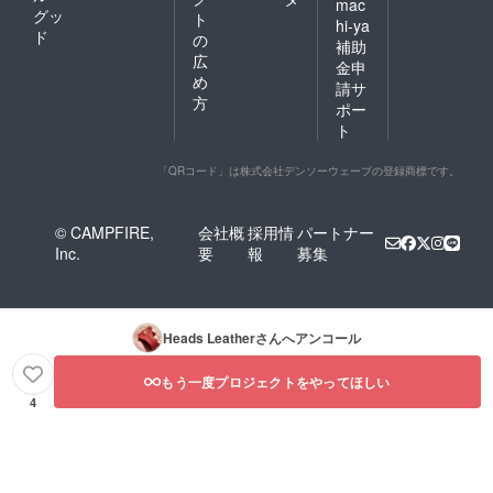
mac
グッ
ト
hi-ya
ド
の
補助
広
金申
め
請サ
方
ポー
ト
「QRコード」は株式会社デンソーウェーブの登録商標です。
© CAMPFIRE,
会社概
採用情
パートナー
Inc.
要
報
募集
Heads Leather
さんへアンコール
もう一度プロジェクトをやってほしい
4