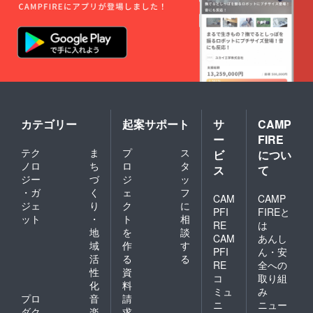
カテゴリー
起案サポート
サ
CAMP
ー
FIRE
テク
ま
プ
ス
ビ
につい
ノロ
ち
ロ
タ
ス
て
ジー
づ
ジ
ッ
・ガ
く
ェ
フ
CAM
CAMP
ジェ
り
ク
に
PFI
FIREと
ット
・
ト
相
RE
は
地
を
談
CAM
あんし
域
作
す
PFI
ん・安
活
る
る
RE
全への
性
資
コ
取り組
化
料
ミュ
み
プロ
音
請
ニ
ニュー
ダク
楽
求