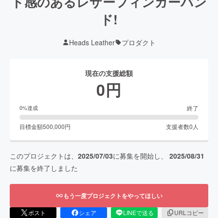
ド感のあるレザーフィンガーバン
ド!
Heads Leather
プロダクト
現在の支援総額
0
円
終了
0
%達成
目標金額
500,000
円
支援者数
0
人
このプロジェクトは、
2025/07/03
に募集を開始し、
2025/08/31
に募集を終了しました
もう一度プロジェクトをやってほしい
ポスト
シェア
LINEで送る
URLコピー