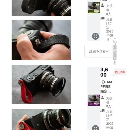
ロー・
格：30
円（税
ブ
支援
個限
込）の
ルー・
者：
定！早
25%OF
ライト
0人
割
F3,600
ブラウ
お届
25％OF
円（送
ン・ホ
け予
F】 レ
料込
定：
ワイト
ザー
2025
み）で
※割引率
年08
フィン
提供し
はキリ
こ
月
ガーバ
ます。
の
のよい
リ
ンド：
【お好
タ
価格で
ー
グリー
みの縫
ン
四捨五
詳細を見る
を
ン1点提
糸色を
選
入して
択
供！
備考欄
す
いま
る
通常販
にご記
す。 ※
3,6
売予定
載くだ
送料無
残り30
価格
00
さい】
料（発
円
4,000円
グ
送はレ
【CAM
+送料
レー・
ター
PFIRE
430円＝
イエ
パック
限定価
約4,800
ロー・
ライ
格：30
円（税
ブ
ト） ※
支援
個限
込）の
ルー・
カラー
者：
定！早
25%OF
ライト
0人
はブ
割
F3,600
ブラウ
ラック
お届
25％OF
円（送
ン・ホ
け予
になり
F】 レ
料込
定：
ワイト
ます。
ザー
2025
み）で
※割引率
※ご注
年08
フィン
提供し
はキリ