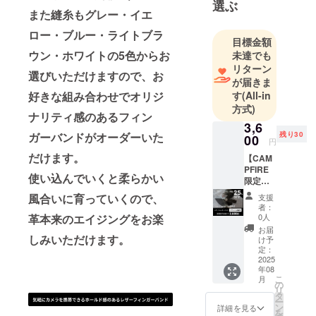
選ぶ
み合わせで
また縫糸もグレー・イエ
セミオー
ロー・ブルー・ライトブラ
目標金額
ダーいただ
ウン・ホワイトの5色からお
未達でも
けます。
リターン
カメラ用ハ
選びいただけますので、お
が届きま
ンドスト
好きな組み合わせでオリジ
す
(All-in
ラップや
方式)
ナリティ感のあるフィン
ネックスト
3,6
ラップなど
ガーバンドがオーダーいた
残り30
00
円
も展開して
だけます。
【CAM
います。
PFIRE
使い込んでいくと柔らかい
限定価
格：30
風合いに育っていくので、
支援
個限
者：
定！早
革本来のエイジングをお楽
0人
割
お届
25％OF
しみいただけます。
け予
F】 レ
定：
ザー
2025
年08
フィン
こ
月
ガーバ
の
リ
ンド：
タ
ー
ブラッ
ン
詳細を見る
を