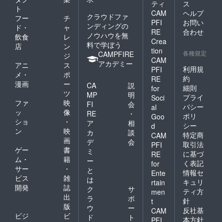
ティ
ス
ト
CAM
ヘルプ
クラウドファ
フー
チ
PFI
お問い
ンディングの
ド・
ャ
RE
合わせ
ノウハウを無
飲食
レ
Crea
料で学ぼう
店
ン
tion
各種規定
CAMPFIRE
ジ
CAM
アカデミー
アニ
ス
利用規
PFI
メ・
ポ
約
RE
漫画
ー
CA
説
細則
for
ツ
MP
明
プライ
Soci
ファ
映
FI
会
バシー
al
ッ
像
RE
・
ポリ
Goo
ショ
・
ア
相
シー
d
ン
映
カ
談
特定商
CAM
画
デ
会
取引法
PFI
ゲー
書
ミ
に基づ
RE
ム・
籍
ー
く表記
for
サー
・
と
情報セ
Ente
ビス
雑
は
キュリ
rtain
開発
誌
ク
サ
ティ方
men
出
ラ
ポ
針
t
版
ウ
ー
反社基
CAM
ビジ
ビ
ド
ト
本方針
PFI