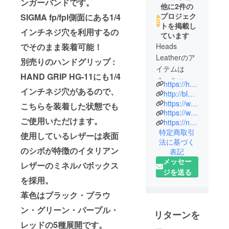
ンガーバンドです。
他に2件の
プロジェク
SIGMA fp/fpl側面にある1/4
トを掲載し
インチネジ穴を利用するの
ています
でそのまま装着可能！
Heads
Leatherのア
別売りのハンドグリップ :
イテムは
HAND GRIP HG-11にも1/4
オールハン
https://heads-leather.com/
インチネジ穴があるので、
ドメイド。
http://blog.heads-leather.com/
裁断から縫
https://www.instagram.com/mm_heads/
こちらを装着した状態でも
https://www.pinterest.jp/headsleather/_created/
いまで手作
ご使用いただけます。
https://note.com/heads_leather/
業で丁寧に
特定商取引
使用しているレザーは表面
仕上げてい
法に基づく
きます。
のシボが特徴のイタリアン
表記
バイクの
メッセー
レザーのミネルバボックス
キーレス
ジを送る
を採用。
キーケース
や物理キー
革色はブラック・ブラウ
のキーロー
ン・グリーン・パープル・
リターンを
ターなどを
レッドの5種展開です。
お好きな組