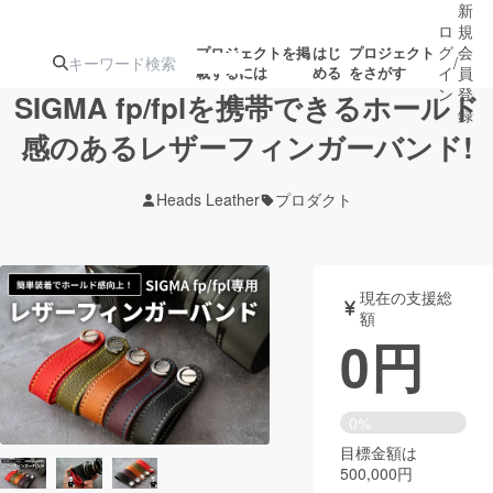
新
ロ
規
グ
会
プロジェクトを掲
はじ
プロジェクト
/
載するには
める
をさがす
イ
員
ン
登
SIGMA fp/fplを携帯できるホールド
録
感のあるレザーフィンガーバンド!
人気のプロ
注目のリ
注目の新着プロ
募集終了が近いプ
もうすぐ公開
Heads Leather
プロダクト
ジェクト
ターン
ジェクト
ロジェクト
されます
アート・写真
音楽
現在の支援総
額
0
円
テクノロジー・ガジェット
ゲーム・サ
映像・映画
書籍・雑誌
0%
目標金額は
500,000円
ビジネス・起業
チャレンジ