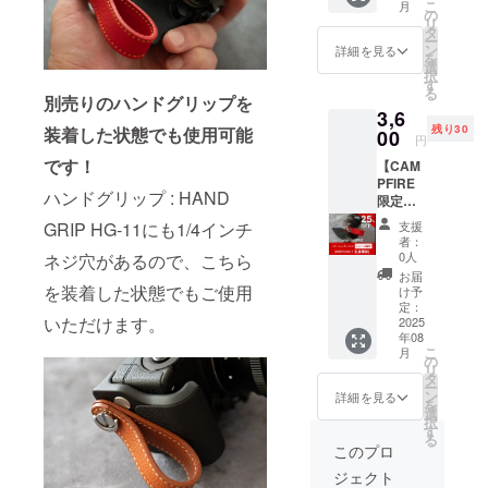
文状
こ
月
ガーバ
ます。
の
のよい
況、使
リ
ンド：
【お好
タ
価格で
用材料
ー
パープ
みの縫
ン
四捨五
詳細を見る
の供給
を
ル1点提
糸色を
選
入して
状況、
択
供！
備考欄
す
いま
製造工
る
通常販
別売りのハンドグリップを
にご記
す。 ※
程上の
3,6
売予定
載くだ
送料無
都合等
残り30
装着した状態でも使用可能
価格
00
さい】
料（発
により
円
4,000円
グ
送はレ
出荷時
です！
【CAM
+送料
レー・
ター
期が遅
PFIRE
430円＝
イエ
パック
れる場
ハンドグリップ : HAND
限定価
約4,800
ロー・
ライ
合があ
格：30
円（税
ブ
ト） ※
GRIP HG-11にも1/4インチ
りま
支援
個限
込）の
ルー・
カラー
者：
す。
定！早
25%OF
ライト
0人
ネジ穴があるので、こちら
はブラ
割
F3,600
ブラウ
ウンに
お届
25％OF
を装着した状態でもご使用
円（送
ン・ホ
け予
なりま
F】 レ
料込
定：
ワイト
す。 ※
いただけます。
ザー
2025
み）で
※割引率
ご注文
年08
フィン
提供し
はキリ
状況、
こ
月
ガーバ
ます。
の
のよい
使用材
リ
ンド：
【お好
タ
価格で
料の供
ー
レッド1
みの縫
ン
四捨五
詳細を見る
給状
を
点提
糸色を
選
入して
況、製
択
供！
備考欄
す
いま
造工程
る
通常販
にご記
す。 ※
このプロ
上の都
売予定
載くだ
送料無
合等に
ジェクト
価格
さい】
料（発
より出