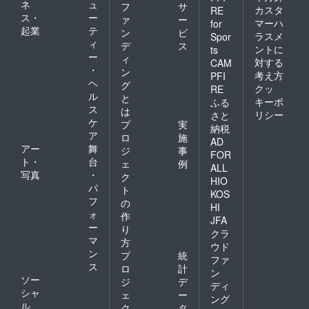
ネ
ュ
フ
サ
カスタ
RE
ス・
ー
ァ
ー
マーハ
for
起業
テ
ン
ビ
ラスメ
Spor
ィ
デ
ス
ントに
ts
ー
ィ
対する
CAM
・
ン
考え方
PFI
ヘ
グ
クッ
RE
ル
と
キーポ
ふる
ス
は
リシー
さと
ケ
プ
実
納税
ア
ロ
施
AD
アー
舞
ジ
事
FOR
ト・
台
ェ
例
ALL
写真
・
ク
HIO
パ
ト
KOS
フ
の
HI
ォ
作
JFA
ー
り
クラ
マ
方
ウド
ン
プ
統
ファ
ス
ロ
計
ン
ソー
ジ
デ
ディ
シャ
ェ
ー
ング
ル
ク
タ