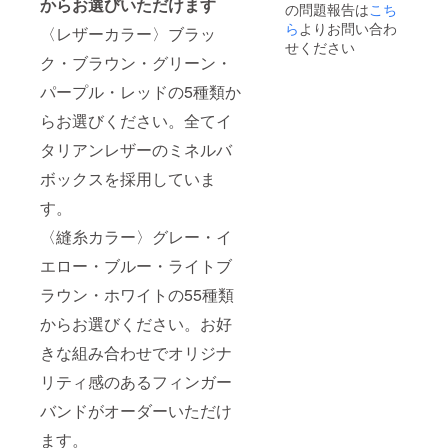
からお選びいただけます
の問題報告は
造工程
こち
上の都
ら
よりお問い合わ
〈レザーカラー〉ブラッ
合等に
せください
より出
ク・ブラウン・グリーン・
荷時期
が遅れ
パープル・レッドの5種類か
る場合
らお選びください。全てイ
があり
ます。
タリアンレザーのミネルバ
ボックスを採用していま
す。
〈縫糸カラー〉グレー・イ
エロー・ブルー・ライトブ
ラウン・ホワイトの55種類
からお選びください。お好
きな組み合わせでオリジナ
リティ感のあるフィンガー
バンドがオーダーいただけ
ます。