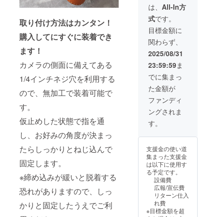
4,000円
グ
送はレ
は、
All-In方
荷時期
+送料
レー・
ター
が遅れ
式
です。
430円＝
イエ
パック
取り付け方法はカンタン！
る場合
約4,800
ロー・
ライ
目標金額に
があり
円（税
購入してにすぐに装着でき
ブ
ト） ※
ます。
関わらず、
込）の
ルー・
カラー
ます！
25%OF
ライト
はグ
2025/08/31
F3,600
ブラウ
リーン
カメラの側面に備えてある
23:59:59
ま
円（送
ン・ホ
になり
料込
ワイト
ます。
でに集まっ
1/4インチネジ穴を利用する
み）で
※割引率
※ご注文
た金額が
提供し
はキリ
状況、
ので、無加工で装着可能で
ます。
のよい
使用材
ファンディ
【お好
価格で
す。
料の供
ングされま
みの縫
四捨五
給状
仮止めした状態で指を通
糸色を
入して
況、製
す。
備考欄
いま
造工程
し、お好みの角度が決まっ
にご記
す。 ※
上の都
載くだ
送料無
合等に
たらしっかりとねじ込んで
支援金の使い道
さい】
料（発
より出
集まった支援金
グ
送はレ
荷時期
固定します。
は以下に使用す
レー・
ター
が遅れ
る予定です。
イエ
パック
※締め込みが緩いと脱着する
る場合
設備費
ロー・
ライ
があり
広報/宣伝費
ブ
恐れがありますので、しっ
ト） ※
ます。
リターン仕入
ルー・
カラー
れ費
かりと固定したうえでご利
ライト
はパー
※目標金額を超
ブラウ
プルに