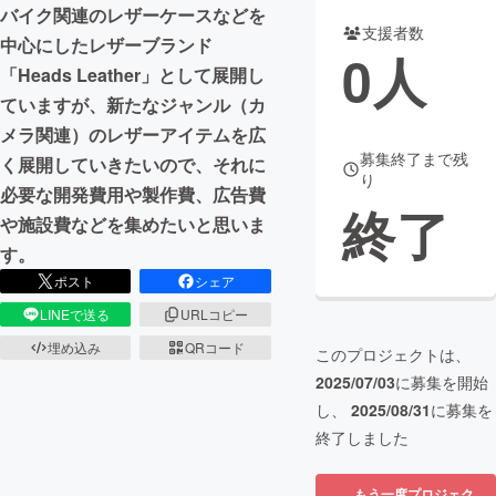
バイク関連のレザーケースなどを
支援者数
まちづくり・地域活性化
中心にしたレザーブランド
0
人
「Heads Leather」として展開し
ていますが、新たなジャンル（カ
CAMPFIRE for Social Good
CAMPFIRE Creation
メラ関連）のレザーアイテムを広
CAMPFIREふるさと納税
machi-ya
コミュニティ
募集終了まで残
く展開していきたいので、それに
り
必要な開発費用や製作費、広告費
終了
や施設費などを集めたいと思いま
す。
ポスト
シェア
LINEで送る
URLコピー
埋め込み
QRコード
このプロジェクトは、
2025/07/03
に募集を開始
し、
2025/08/31
に募集を
終了しました
もう一度プロジェク