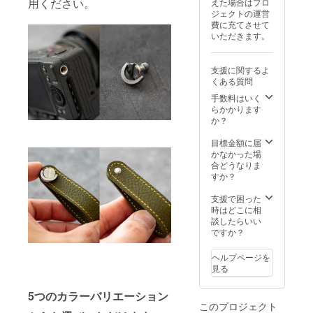
用ください。
えた場合はプロ
ン・ホ
なりま
ジェクトの運営
ワイト
す。 ※
費に充てさせて
※割引率
ご注文
いただきます。
はキリ
状況、
のよい
使用材
価格で
料の供
支援に関するよ
四捨五
給状
くある質問
入して
況、製
いま
造工程
手数料はいく
す。 ※
上の都
らかかります
送料無
合等に
か？
料（発
より出
送はレ
荷時期
目標金額に届
ター
が遅れ
かなかった場
パック
る場合
合どうなりま
ライ
があり
すか？
ト） ※
ます。
カラー
支援で困った
はレッ
時はどこに相
ドにな
談したらいい
りま
ですか？
す。 ※
ご注文
ヘルプページを
状況、
見る
使用材
料の供
5つのカラーバリエーション
給状
このプロジェクト
況、製