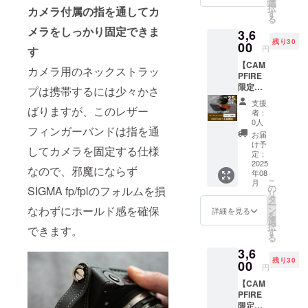
ク1点提
選
択
カメラ付属の指を通してカ
供！
す
る
通常販
メラをしっかり固定できま
3,6
売予定
残り30
価格
00
円
す
4,000円
【CAM
+送料
カメラ用のネックストラッ
PFIRE
430円＝
限定価
約4,800
プは携帯するには少々かさ
格：30
円（税
支援
個限
ばりますが、このレザー
込）の
者：
定！早
25%OF
0人
フィンガーバンドは指を通
割
F3,600
お届
25％OF
円（送
け予
してカメラを固定する仕様
F】 レ
料込
定：
ザー
2025
み）で
なので、邪魔にならず
年08
フィン
提供し
こ
月
ガーバ
ます。
の
SIGMA fp/fplのフォルムを損
リ
ンド：
【お好
タ
ー
ブラウ
なわずにホールド感を確保
みの縫
ン
詳細を見る
を
ン1点提
糸色を
選
択
できます。
供！
備考欄
す
る
通常販
にご記
3,6
売予定
載くだ
残り30
価格
00
さい】
円
4,000円
グ
【CAM
+送料
レー・
PFIRE
430円＝
イエ
限定価
約4,800