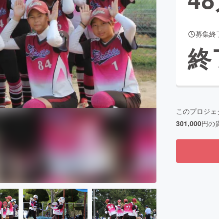
募集終
CAMPFIRE for Social Good
CAMPFIRE Creation
終
CAMPFIREふるさと納税
machi-ya
コミュニティ
このプロジェ
301,000
円の