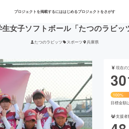
プロジェクトを掲載するには
はじめる
プロジェクトをさがす
学生女子ソフトボール「たつのラビッ
たつのラビッツ
スポーツ
兵庫県
注目のリターン
注目の新着プロジェクト
募集終了が近いプロジェクト
も
現在の
音楽
舞台・パフォーマンス
30
ゲーム・サービス開発
フード・飲食店
100%
書籍・雑誌出版
アニメ・漫画
目標金額は3
支援者
チャレンジ
ビューティー・ヘルスケ
48