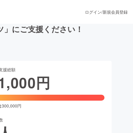
ログイン
/
新規会員登録
ツ」にご支援ください！
うすぐ公開されます
支援総額
プロダクト
1,000
円
ファッション
スポーツ
00,000円
数
ア
ソーシャルグッド
人