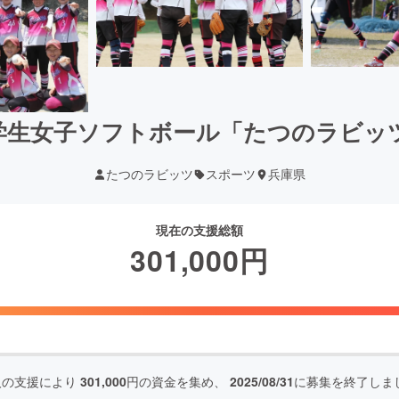
学生女子ソフトボール「たつのラビッ
たつのラビッツ
スポーツ
兵庫県
現在の支援総額
301,000
円
人の支援により
301,000
円の資金を集め、
2025/08/31
に募集を終了しま