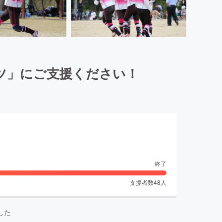
ツ」にご支援ください！
終了
支援者数
48
人
した