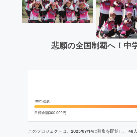
悲願の全国制覇へ！中
100
%達成
目標金額
300,000
円
このプロジェクトは、
2025/07/14
に募集を開始し、
48