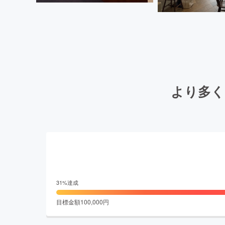
より多く
31
%達成
目標金額
100,000
円