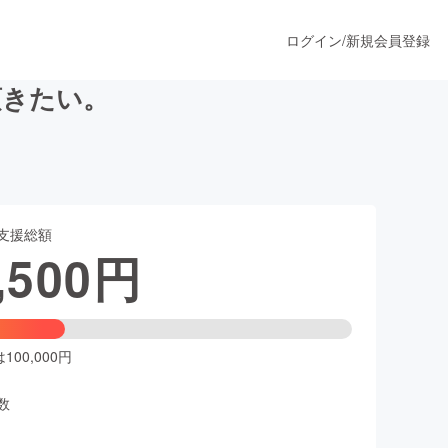
ログイン
/
新規会員登録
頂きたい。
うすぐ公開されます
支援総額
プロダクト
,500
円
ファッション
スポーツ
00,000円
数
ア
ソーシャルグッド
人