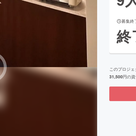
募集終
CAMPFIRE for Social Good
CAMPFIRE Creation
終
CAMPFIREふるさと納税
machi-ya
コミュニティ
このプロジェ
31,500
円の資