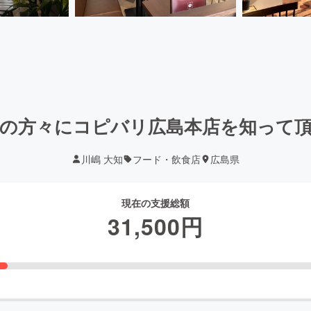
の方々にコピバリ広島本店を知って
川嶋 大知
フード・飲食店
広島県
現在の支援総額
31,500
円