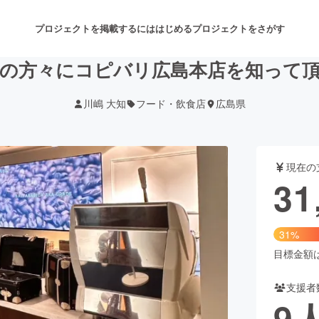
プロジェクトを掲載するには
はじめる
プロジェクトをさがす
の方々にコピバリ広島本店を知って
川嶋 大知
フード・飲食店
広島県
注目のリターン
注目の新着プロジェクト
募集終了が近いプロジェクト
も
現在の
音楽
舞台・パフォーマンス
31
ゲーム・サービス開発
フード・飲食店
31%
書籍・雑誌出版
アニメ・漫画
目標金額は1
支援者
チャレンジ
ビューティー・ヘルスケ
9