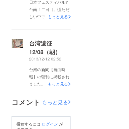
日本フェスティバルin
台南！二日目。慌ただ
しい中でステージが開
もっと見る
始しましたが、この日
も大変賑わったステー
ジでした☆バックダン
台湾遠征
サーがたくさん！豪華
12/08（朝）
なステージに！もちろ
2013/12/12 02:52
ん・・・みんなで「ば
なーな！な！な！」の
台湾の新聞【自由時
大合唱♪
報】の朝刊に掲載され
ました。
もっと見る
コメント
もっと見る
投稿するには
ログイン
が