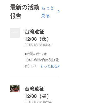
最新の活動
もっと
報告
見る
台湾遠征
12/08（夜）
2013/12/12 03:01
■台湾のラジオ
【97.9MHz台南凱旋電
台】(21:00-22:00)で取
もっと見る
り上げられました。 ■
北九州のラジオ
【78.7MHz CROSS
台湾遠征
FM】(21:00-22:00)で
12/08（昼）
取り上げられました
2013/12/12 02:54
（HOLIHOLIが番組に
出演）。