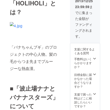
2013/12/25
「HOLIHOLI」と
のプロジェ
23:59:59
ま
クトを企画
は？
でに集まっ
しました。
た金額が
ファンディ
ングされま
す。
「バナちゃんブギ」のプロ
支援に関するよ
くある質問
ジェクトの中心人物。髪の
手数料はいく
毛からつま先までブルー
らかかります
か？
ジーな熱血漢。
目標金額に届
かなかった場
合どうなりま
■「波止場ナナと
すか？
支援で困った
バナナスターズ」
時はどこに相
談したらいい
について
ですか？