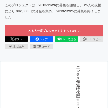
このプロジェクトは、
2013/11/26
に募集を開始し、
25
人の支援
により
302,000
円の資金を集め、
2013/12/25
に募集を終了しま
した
もう一度プロジェクトをやってほしい
ポスト
シェア
LINEで送る
URLコピー
埋め込み
QRコード
エ
ン
タ
メ
領
域
特
化
型
ク
ラ
フ