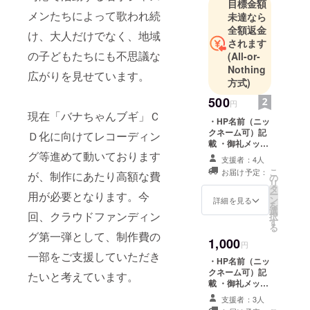
目標金額
「バナナの
メンたちによって歌われ続
未達なら
叩き売り」
全額返金
け、大人だけでなく、地域
の口上をも
されます
の子どもたちにも不思議な
とにしてい
(All-or-
Nothing
ます。
広がりを見せています。
方式)
ノリの良い
500
円
現在「バナちゃんブギ」Ｃ
ブギのリズ
・HP名前（ニッ
ムと、思わ
クネーム可）記
Ｄ化に向けてレコーディン
載 ・御礼メッ
ず口ずさん
グ等進めて動いております
セージ
支援者：4人
でしまう“バ
こ
お届け予定：
が、制作にあたり高額な費
ナ～ナナ
の
リ
タ
ナ”の掛け
ー
用が必要となります。今
ン
詳細を見る
を
声。バナナ
選
回、クラウドファンディン
択
フェアでセ
す
る
グ第一弾として、制作費の
ンセーショ
1,000
円
ナルなデ
一部をご支援していただき
・HP名前（ニッ
ビューを
クネーム可）記
たいと考えています。
飾った後も
載 ・御礼メッ
セージ ・ポスト
リクエスト
支援者：3人
カード（3枚セッ