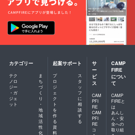
カテゴリー
起案サポート
サ
CAMP
ー
FIRE
テク
ま
プ
ス
ビ
につい
ノロ
ち
ロ
タ
ス
て
ジー
づ
ジ
ッ
・ガ
く
ェ
フ
CAM
CAMP
ジェ
り
ク
に
PFI
FIREと
ット
・
ト
相
RE
は
地
を
談
CAM
あんし
域
作
す
PFI
ん・安
活
る
る
RE
全への
性
資
コ
取り組
化
料