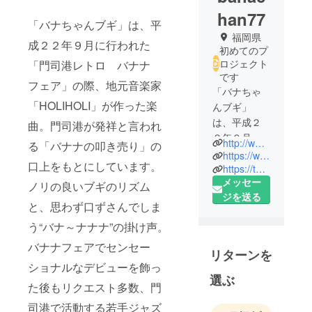
han77
「バナちゃんブギ」は、平
福岡県
成２２年９月に行われた
初めてのプ
ロジェクト
「門司港レトロ バナナ
です
フェア」の際、地元音楽家
「バナちゃ
「HOLIHOLI」が作った楽
んブギ」
は、平成２
曲。門司港が発祥と言われ
２年９月に
http://www.banachan.com
る「バナナの叩き売り」の
行われた
https://www.facebook.com/banachan77
口上をもとにしています。
「門司港レ
https://twitter.com/mojiko_banachan
メッセー
トロ バナ
ノリの良いブギのリズム
ジを送る
ナフェア」
と、思わず口ずさんでしま
の際、地元
う“バナ～ナナナ”の掛け声。
音楽家
「HOLIHOLI
バナナフェアでセンセー
リターンを
」が作った
ショナルなデビューを飾っ
楽曲。門司
選ぶ
た後もリクエスト多数、門
港が発祥と
言われる
司港で活動する若手ジャズ