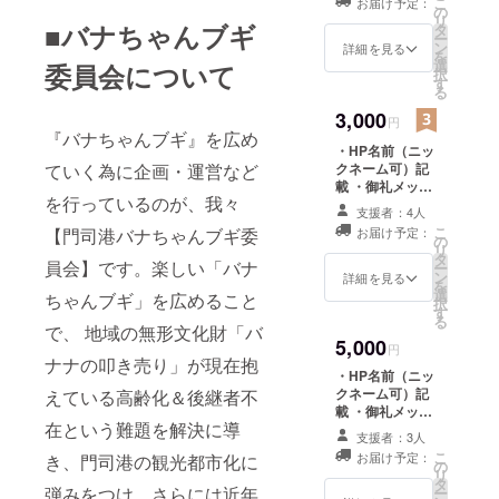
こ
お届け予定：
多数、門司
ト）
の
リ
■バナちゃんブギ
港で活動す
タ
ー
ン
詳細を見る
る若手ジャ
を
選
委員会について
択
ズメンたち
す
る
によって歌
3,000
円
われ続け、
『バナちゃんブギ』を広め
・HP名前（ニッ
大人だけで
ていく為に企画・運営など
クネーム可）記
なく、地域
載 ・御礼メッ
を行っているのが、我々
の子どもた
セージ ・ポスト
支援者：4人
カード（3枚セッ
ちにも不思
こ
【門司港バナちゃんブギ委
お届け予定：
ト） ・CDプレ
の
議な広がり
リ
ゼント
タ
員会】です。楽しい「バナ
ー
を見せてい
ン
詳細を見る
を
選
ちゃんブギ」を広めること
ます。
択
す
る
で、 地域の無形文化財「バ
5,000
楽しい「バ
円
ナナの叩き売り」が現在抱
ナちゃんブ
・HP名前（ニッ
クネーム可）記
えている高齢化＆後継者不
ギ」を広め
載 ・御礼メッ
ることで、
在という難題を解決に導
セージ ・ポスト
支援者：3人
地域の無形
カード（3枚セッ
こ
お届け予定：
き、門司港の観光都市化に
ト） ・CDプレ
の
文化財「バ
リ
ゼント ・CDに
タ
弾みをつけ、さらには近年
ー
ナナの叩き