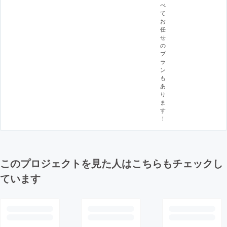
べ
て
お
任
せ
の
プ
ラ
ン
も
あ
り
ま
す
！
このプロジェクトを見た人はこちらもチェックし
ています