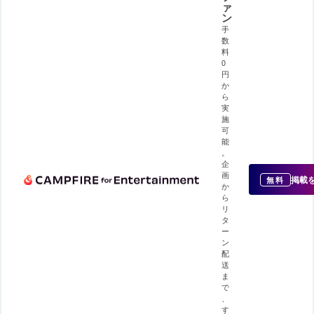
ァ
ン
手
数
料
0
円
か
ら
実
施
可
能
。
企
画
掲載
無料
か
ら
リ
タ
ー
ン
配
送
ま
で
、
す