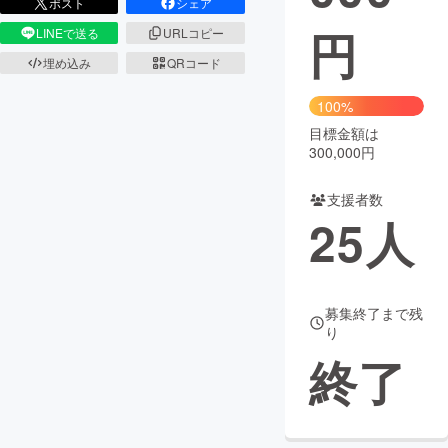
ポスト
シェア
円
LINEで送る
URLコピー
まちづくり・地域活性化
埋め込み
QRコード
CAMPFIRE for Social Good
CAMPFIRE Creation
100%
CAMPFIREふるさと納税
machi-ya
コミュニティ
目標金額は
300,000円
支援者数
25
人
募集終了まで残
り
終了