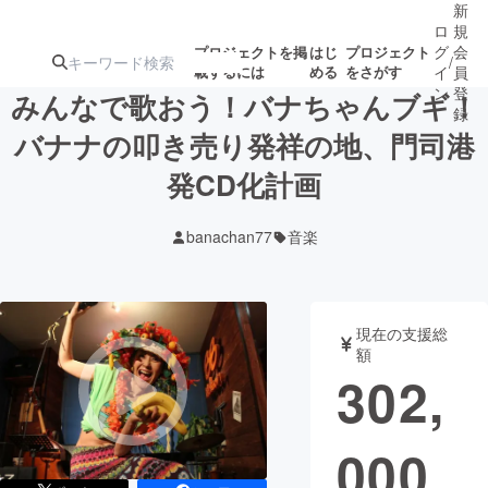
新
ロ
規
グ
会
プロジェクトを掲
はじ
プロジェクト
/
載するには
める
をさがす
イ
員
ン
登
みんなで歌おう！バナちゃんブギ！
録
バナナの叩き売り発祥の地、門司港
発CD化計画
人気のプロ
注目のリ
注目の新着プロ
募集終了が近いプ
もうすぐ公開
ジェクト
ターン
ジェクト
ロジェクト
されます
banachan77
音楽
アート・写真
音楽
現在の支援総
テクノロジー・ガジェット
ゲーム・サ
額
302,
映像・映画
書籍・雑誌
000
ビジネス・起業
チャレンジ