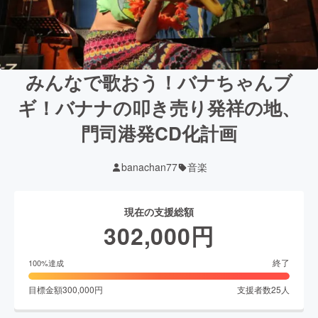
みんなで歌おう！バナちゃんブ
ギ！バナナの叩き売り発祥の地、
門司港発CD化計画
banachan77
音楽
現在の支援総額
302,000
円
終了
100
%達成
目標金額
300,000
円
支援者数
25
人