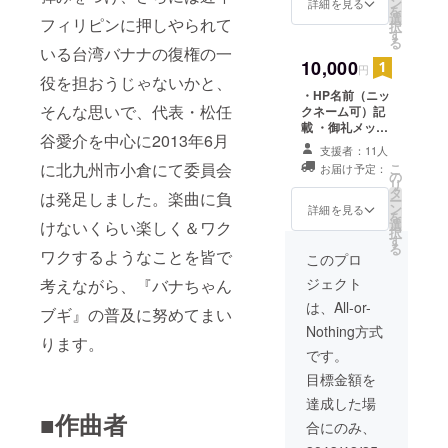
名前（ニック
ン
詳細を見る
を
ネーム可）記載
売り」が現
選
フィリピンに押しやられて
択
す
在抱えてい
る
いる台湾バナナの復権の一
る高齢化＆
10,000
円
役を担おうじゃないかと、
後継者不在
・HP名前（ニッ
という難題
そんな思いで、代表・松任
クネーム可）記
載 ・御礼メッ
を解決に導
谷愛介を中心に2013年6月
セージ ・ポスト
き、門司港
支援者：11人
カード（3枚セッ
に北九州市小倉にて委員会
こ
お届け予定：
の観光都市
ト） ・CDプレ
の
リ
ゼント ・CDに
タ
化に弾みを
は発足しました。楽曲に負
ー
名前（ニック
ン
詳細を見る
つけ、さら
を
ネーム可）記載
選
けないくらい楽しく＆ワク
択
には近年
・スタッフ厳選
す
る
ワクするようなことを皆で
門司港バナナ
このプロ
フィリピン
グッズ詰め合わ
に押しやら
ジェクト
考えながら、『バナちゃん
せ
れている台
は、All-or-
ブギ』の普及に努めてまい
湾バナナの
Nothing方式
ります。
復権の一役
です。
を担おう
目標金額を
じゃないか
達成した場
と、そんな
■作曲者
合にのみ、
思いで、こ