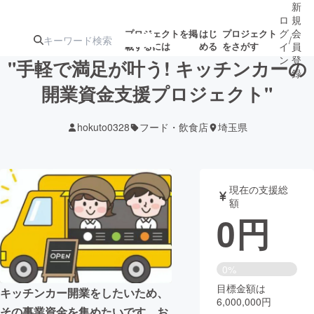
新
ロ
規
グ
会
プロジェクトを掲
はじ
プロジェクト
/
載するには
める
をさがす
イ
員
ン
登
"手軽で満足が叶う! キッチンカーの
録
開業資金支援プロジェクト"
人気のプロ
注目のリ
注目の新着プロ
募集終了が近いプ
もうすぐ公開
hokuto0328
フード・飲食店
埼玉県
ジェクト
ターン
ジェクト
ロジェクト
されます
アート・写真
音楽
現在の支援総
額
0
円
テクノロジー・ガジェット
ゲーム・サ
映像・映画
書籍・雑誌
0%
目標金額は
キッチンカー開業をしたいため、
6,000,000円
ビジネス・起業
チャレンジ
その事業資金を集めたいです。お