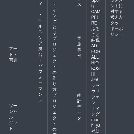
Spor
ィ
デ
ス
ントに
ts
ー
ィ
対する
CAM
・
ン
考え方
PFI
ヘ
グ
クッ
RE
ル
と
キーポ
ふる
ス
は
リシー
さと
ケ
プ
実
納税
ア
ロ
施
AD
アー
舞
ジ
事
FOR
ト・
台
ェ
例
ALL
写真
・
ク
HIO
パ
ト
KOS
フ
の
HI
ォ
作
JFA
ー
り
クラ
マ
方
ウド
ン
プ
統
ファ
ス
ロ
計
ン
ソー
ジ
デ
ディ
シャ
ェ
ー
ング
ル
ク
タ
mac
グッ
ト
hi-ya
ド
の
補助