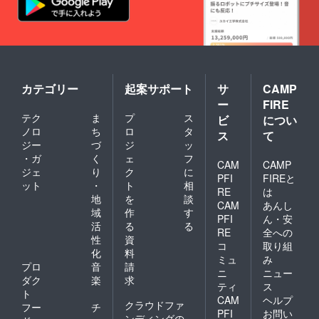
カテゴリー
起案サポート
サ
CAMP
ー
FIRE
テク
ま
プ
ス
ビ
につい
ノロ
ち
ロ
タ
ス
て
ジー
づ
ジ
ッ
・ガ
く
ェ
フ
CAM
CAMP
ジェ
り
ク
に
PFI
FIREと
ット
・
ト
相
RE
は
地
を
談
CAM
あんし
域
作
す
PFI
ん・安
活
る
る
RE
全への
性
資
コ
取り組
化
料
ミュ
み
プロ
音
請
ニ
ニュー
ダク
楽
求
ティ
ス
ト
CAM
ヘルプ
クラウドファ
フー
チ
PFI
お問い
ンディングの