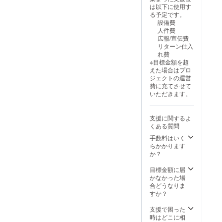
は以下に使用す
る予定です。
設備費
人件費
広報/宣伝費
リターン仕入
れ費
※目標金額を超
えた場合はプロ
ジェクトの運営
費に充てさせて
いただきます。
支援に関するよ
くある質問
手数料はいく
らかかります
か？
目標金額に届
かなかった場
合どうなりま
すか？
支援で困った
時はどこに相