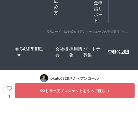
広
金申
め
請サ
方
ポー
ト
「QRコード」は株式会社デンソーウェーブの登録商標です。
© CAMPFIRE,
会社概
採用情
パートナー
Inc.
要
報
募集
hokuto0328
さんへアンコール
もう一度プロジェクトをやってほしい
1