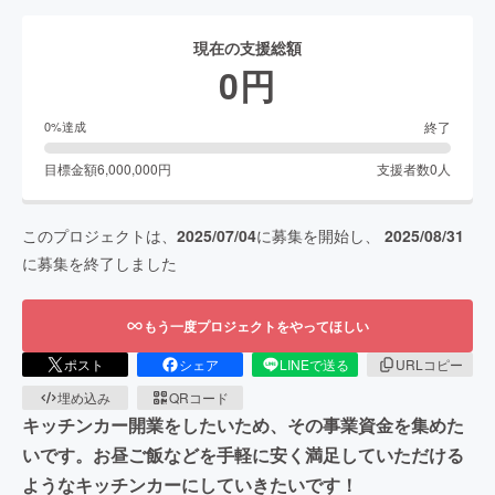
現在の支援総額
0
円
終了
0
%達成
目標金額
6,000,000
円
支援者数
0
人
このプロジェクトは、
2025/07/04
に募集を開始し、
2025/08/31
に募集を終了しました
もう一度プロジェクトをやってほしい
ポスト
シェア
LINEで送る
URLコピー
埋め込み
QRコード
キッチンカー開業をしたいため、その事業資金を集めた
いです。お昼ご飯などを手軽に安く満足していただける
ようなキッチンカーにしていきたいです！