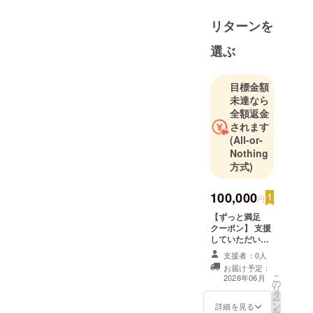
リターンを
選ぶ
目標金額
未達なら
全額返金
されます
(All-or-
Nothing
方式)
100,000
円
【ずっと満足
クーポン】 支援
していただいた
方にはずっと使
支援者：0人
える商品引き換
お届け予定：
えクーポンをお
こ
2026年06月
の
配りします！（1
リ
タ
日1回まで） ・
ー
ン
ご利用方法 ①
詳細を見る
を