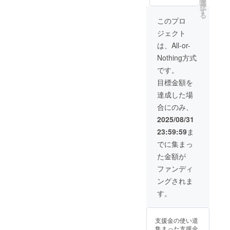
選
クーポンを使用
択
す
する旨をスタッ
る
プに伝える。
このプロ
②SNS等でお店
ジェクト
の宣伝をしてい
ただきます。
は、All-or-
（スタッフ
Nothing方式
確認あり） ③
商品をお渡しい
です。
たします。
目標金額を
・
有効期限：事業
達成した場
が存続する限り
合にのみ、
※クーポンは初回
来店時にお渡し
2025/08/31
いたします。ス
23:59:59
ま
タッフにクラウ
ドファンディン
でに集まっ
グで支援をした
た金額が
ことがわかる画
像等をお見せく
ファンディ
ださい。
ングされま
す。
支援金の使い道
集まった支援金