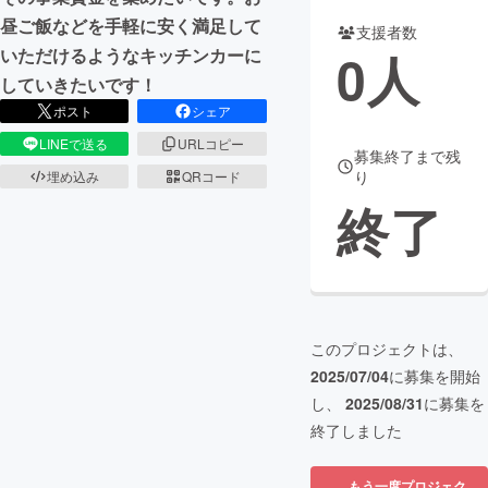
昼ご飯などを手軽に安く満足して
支援者数
まちづくり・地域活性化
0
人
いただけるようなキッチンカーに
していきたいです！
CAMPFIRE for Social Good
CAMPFIRE Creation
ポスト
シェア
CAMPFIREふるさと納税
machi-ya
コミュニティ
LINEで送る
URLコピー
募集終了まで残
り
埋め込み
QRコード
終了
このプロジェクトは、
2025/07/04
に募集を開始
し、
2025/08/31
に募集を
終了しました
もう一度プロジェク