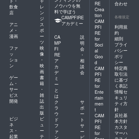
ド・
ャ
RE
合わせ
ノウハウを無
飲食
レ
Crea
料で学ぼう
店
ン
tion
各種規定
CAMPFIRE
ジ
CAM
アカデミー
アニ
ス
利用規
PFI
メ・
ポ
約
RE
漫画
ー
CA
説
細則
for
ツ
MP
明
プライ
Soci
ファ
映
FI
会
バシー
al
ッ
像
RE
・
ポリ
Goo
ショ
・
ア
相
シー
d
ン
映
カ
談
特定商
CAM
画
デ
会
取引法
PFI
ゲー
書
ミ
に基づ
RE
ム・
籍
ー
く表記
for
サー
・
と
情報セ
Ente
ビス
雑
は
キュリ
rtain
開発
誌
ク
サ
ティ方
men
出
ラ
ポ
針
t
版
ウ
ー
反社基
CAM
ビジ
ビ
ド
ト
本方針
PFI
ネ
ュ
フ
サ
カスタ
RE
ス・
ー
ァ
ー
マーハ
for
起業
テ
ン
ビ
ラスメ