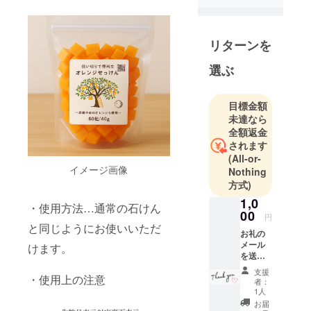
している、
大阪府の男
子高校生3人
リターンを
組のグルー
プ「権化」
選ぶ
目標金額
未達なら
全額返金
されます
(All-or-
イメージ画像
Nothing
方式)
1,0
・使用方法…通常の石けん
00
円
と同じようにお使いいただ
お礼の
メール
けます。
を送ら
せてい
支援
ただき
・使用上の注意
者：
ます。
1人
お届