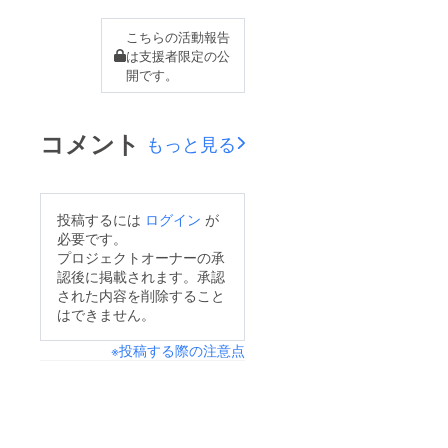
ていない状況です。支
こちらの活動報告
援者の皆様にはお待た
は支援者限定の公
せして大変申し訳ない
開です。
のですが、リターン発
送に先駆けて販売を開
コメント
もっと見る
始させていただきたい
と思います。大変心苦
しいのですが、リター
投稿するには
ログイン
が
ン発送まで、今しばら
必要です。
くお待ちいただくよう
プロジェクトオーナーの承
にお願いします。権化
認後に掲載されます。承認
された内容を削除すること
はできません。
※投稿する際の注意点