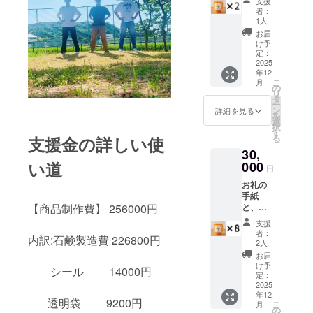
支援
ジェク
者：
トで制
1人
作する
お届
オレン
け予
ジせっ
定：
けんを
2025
年12
「2つ」
こ
月
提供し
の
リ
ます。
タ
ー
【商品
ン
詳細を見る
を
説明】
選
択
サイ
す
る
支援金の詳しい使
ズ 約
30,
1cm³ 内
い道
容量
000
円
60個
お礼の
手紙
【商品制作費】 256000円
と、こ
のプロ
支援
ジェク
者：
内訳:石鹸製造費 226800円
トで制
2人
作する
お届
オレン
け予
シール 14000円
ジせっ
定：
けんを
2025
年12
「8つ」
透明袋 9200円
こ
月
提供し
の