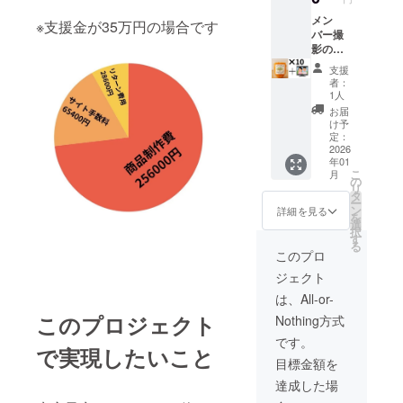
説明】
サイ
メン
※支援金が35万円の場合です
ズ 約
バー撮
1cm³ 内
影のお
容量
礼のビ
支援
60個 ※
デオレ
者：
ビデオ
ター、
1人
は2-3分
そして
お届
を予定
このプ
け予
してお
ロジェ
定：
り、
クトで
2026
年01
メール
制作す
こ
月
にて
るオレ
の
リ
URLを
ンジ
タ
ー
送らせ
せっけ
ン
詳細を見る
を
ていた
んを
選
択
だきま
「10
す
る
す。
個」提
このプロ
供しま
ジェクト
す。
【商品
は、All-or-
説明】
このプロジェクト
Nothing方式
サイ
ズ 約
です。
で実現したいこと
1cm³ 内
目標金額を
容量
60個 ※
達成した場
ビデオ