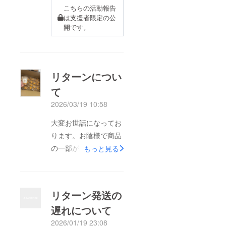
こちらの活動報告
は支援者限定の公
開です。
リターンについ
て
2026/03/19 10:58
大変お世話になってお
ります。お陰様で商品
の一部が納品されまし
もっと見る
て、販売を始められそ
うです。(4/1販売開始
予定)しかし、予定よ
リターン発送の
りも製造が遅れてお
遅れについて
り、皆さまへのリター
2026/01/19 23:08
ン分の在庫を確保でき