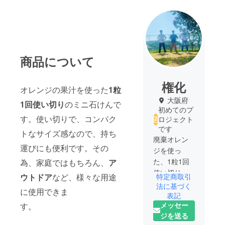
商品について
権化
オレンジの果汁を使った
1粒
大阪府
1回使い切り
のミニ石けんで
初めてのプ
す。使い切りで、コンパク
ロジェクト
です
トなサイズ感なので、持ち
廃棄オレン
運びにも便利です。その
ジを使っ
た、1粒1回
為、家庭ではもちろん、
ア
使い切りの
特定商取引
ウトドア
など、様々な用途
ミニオレン
法に基づく
に使用できま
ジ石けんを
表記
メッセー
す。
作るプロ
ジを送る
ジェクトを