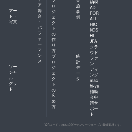
プ
実
納税
ア
ロ
施
AD
アー
舞
ジ
事
FOR
ト・
台
ェ
例
ALL
写真
・
ク
HIO
パ
ト
KOS
フ
の
HI
ォ
作
JFA
ー
り
クラ
マ
方
ウド
ン
プ
統
ファ
ス
ロ
計
ン
ソー
ジ
デ
ディ
シャ
ェ
ー
ング
ル
ク
タ
mac
グッ
ト
hi-ya
ド
の
補助
広
金申
め
請サ
方
ポー
ト
「QRコード」は株式会社デンソーウェーブの登録商標です。