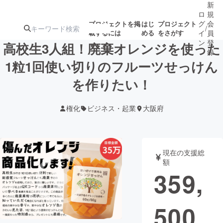
新
ロ
規
グ
会
プロジェクトを掲
はじ
プロジェクト
/
載するには
める
をさがす
イ
員
ン
登
高校生3人組！廃棄オレンジを使った
録
1粒1回使い切りのフルーツせっけん
を作りたい！
人気のプロ
注目のリ
注目の新着プロ
募集終了が近いプ
もうすぐ公開
ジェクト
ターン
ジェクト
ロジェクト
されます
権化
ビジネス・起業
大阪府
アート・写真
音楽
現在の支援総
テクノロジー・ガジェット
ゲーム・サ
額
359,
映像・映画
書籍・雑誌
500
ビジネス・起業
チャレンジ