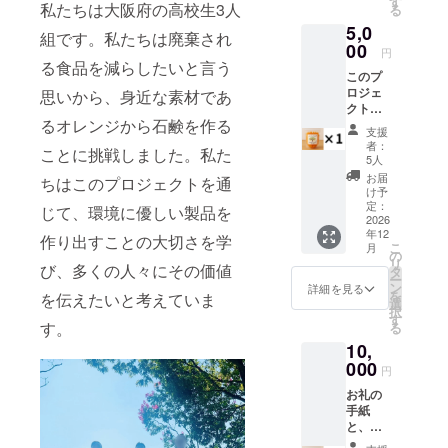
す
私たちは大阪府の高校生3人
る
5,0
組です。私たちは廃棄され
00
円
る食品を減らしたいと言う
このプ
ロジェ
思いから、身近な素材であ
クトで
るオレンジから石鹸を作る
制作す
支援
るオレ
者：
ことに挑戦しました。私た
ンジ
5人
せっけ
お届
ちはこのプロジェクトを通
んを「1
け予
つ」提
定：
じて、環境に優しい製品を
供しま
2026
年12
す。
作り出すことの大切さを学
こ
月
【商品
の
リ
説明】
び、多くの人々にその価値
タ
ー
サイ
ン
詳細を見る
を
を伝えたいと考えていま
ズ 約
選
択
1cm³ 内
す
す。
る
容量
10,
60個
000
円
お礼の
手紙
と、こ
のプロ