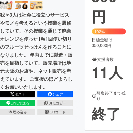
円
まちづくり・地域活性化
我々3人は社会に役立つサービス
やモノを考えるという授業を履修
CAMPFIRE for Social Good
CAMPFIRE Creation
していて、その授業を通じて廃棄
102%
CAMPFIREふるさと納税
machi-ya
コミュニティ
オレンジを使った1粒1回使い切り
目標金額は
350,000円
のフルーツせっけんを作ることに
なりました。 年内までに製造・販
支援者数
売を目指していて、販売場所は地
11
人
元大阪のお店や、ネット販売を考
えています。 ご支援のほどよろし
くお願いいたします。
募集終了まで残
ポスト
シェア
り
LINEで送る
URLコピー
終了
埋め込み
QRコード