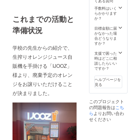
くある質問
手数料はいく
らかかります
これまでの活動と
か？
準備状況
目標金額に届
かなかった場
合どうなりま
すか？
学校の先生からの紹介で、
支援で困った
生搾りオレンジジュース自
時はどこに相
談したらいい
販機を手掛ける「IJOOZ」
ですか？
様より、廃棄予定のオレン
ヘルプページを
ジをお譲りいただけること
見る
が決まりました。
このプロジェクト
の問題報告は
こち
ら
よりお問い合わ
せください