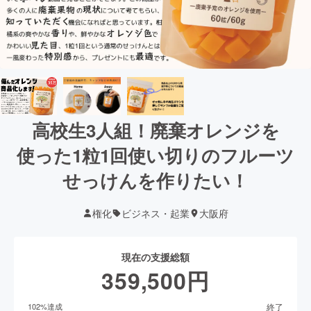
高校生3人組！廃棄オレンジを
使った1粒1回使い切りのフルーツ
せっけんを作りたい！
権化
ビジネス・起業
大阪府
現在の支援総額
359,500
円
終了
102
%達成