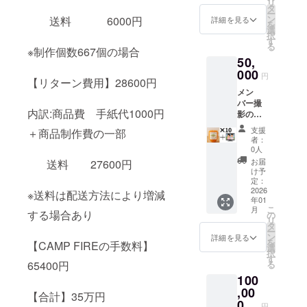
リ
ます。
タ
ー
【商品
ン
送料 6000円
詳細を見る
を
説明】
選
択
サイ
す
る
ズ 約
※制作個数667個の場合
50,
1cm³ 内
容量
000
円
【リターン費用】28600円
60個
メン
バー撮
内訳:商品費 手紙代1000円
影のお
礼のビ
支援
＋商品制作費の一部
デオレ
者：
ター、
0人
そして
お届
送料 27600円
このプ
け予
ロジェ
定：
クトで
2026
※送料は配送方法により増減
年01
制作す
こ
月
るオレ
する場合あり
の
リ
ンジ
タ
ー
せっけ
ン
詳細を見る
を
【CAMP FIREの手数料】
んを
選
択
「10
す
65400円
る
個」提
100
供しま
す。
,00
【合計】35万円
【商品
0
円