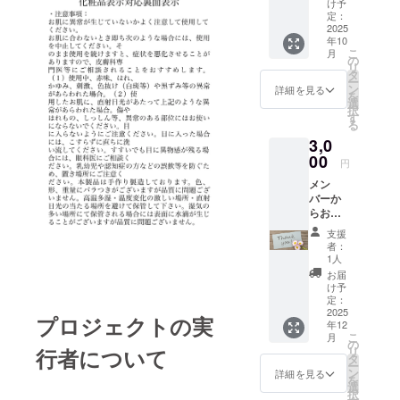
け予
定：
2025
年10
こ
月
の
リ
タ
ー
ン
詳細を見る
を
選
択
す
る
3,0
00
円
メン
バーか
らお礼
のお手
支援
紙を送
者：
らせて
1人
いただ
お届
きま
け予
す。
定：
2025
プロジェクトの実
年12
こ
月
の
リ
行者について
タ
ー
ン
詳細を見る
を
選
択