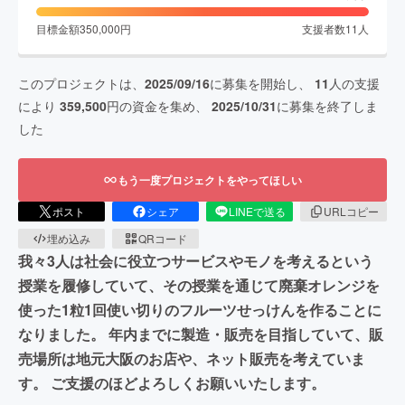
目標金額
350,000
円
支援者数
11
人
このプロジェクトは、
2025/09/16
に募集を開始し、
11
人の支援
により
359,500
円の資金を集め、
2025/10/31
に募集を終了しま
した
もう一度プロジェクトをやってほしい
ポスト
シェア
LINEで送る
URLコピー
埋め込み
QRコード
我々3人は社会に役立つサービスやモノを考えるという
授業を履修していて、その授業を通じて廃棄オレンジを
使った1粒1回使い切りのフルーツせっけんを作ることに
なりました。 年内までに製造・販売を目指していて、販
売場所は地元大阪のお店や、ネット販売を考えていま
す。 ご支援のほどよろしくお願いいたします。