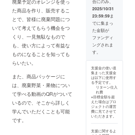
廃棄予定のオレンジを使っ
合にのみ、
は4-5分
を予定
2025/10/31
た商品を作り、販売するこ
してお
23:59:59
ま
り、
とで、皆様に廃棄問題につ
メール
でに集まっ
にて
いて考えてもらう機会をつ
た金額が
URLを
送らせ
くり、一見無駄なもので
ファンディ
ていた
ングされま
も、使い方によって有益な
だきま
す。
す。
ものになることを知っても
らいたい。
支援金の使い道
集まった支援金
また、商品パッケージに
は以下に使用す
る予定です。
は、廃棄野菜・果物につい
リターン仕入
れ費
て学べる動画のQRがついて
※目標金額を超
えた場合はプロ
いるので、そこから詳しく
ジェクトの運営
学んでいただくことも可能
費に充てさせて
いただきます。
です。
支援に関するよ