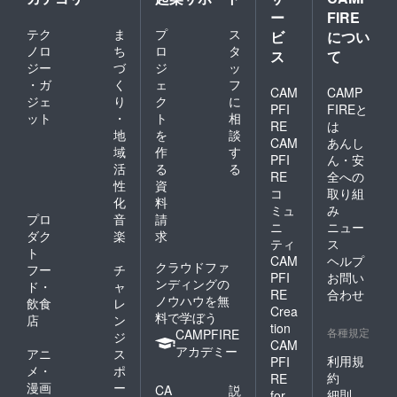
ー
FIRE
テク
ま
プ
ス
ビ
につい
ノロ
ち
ロ
タ
ス
て
ジー
づ
ジ
ッ
・ガ
く
ェ
フ
CAM
CAMP
ジェ
り
ク
に
PFI
FIREと
ット
・
ト
相
RE
は
地
を
談
CAM
あんし
域
作
す
PFI
ん・安
活
る
る
RE
全への
性
資
コ
取り組
化
料
ミュ
み
プロ
音
請
ニ
ニュー
ダク
楽
求
ティ
ス
ト
CAM
ヘルプ
クラウドファ
フー
チ
PFI
お問い
ンディングの
ド・
ャ
RE
合わせ
ノウハウを無
飲食
レ
Crea
料で学ぼう
店
ン
tion
各種規定
CAMPFIRE
ジ
CAM
アカデミー
アニ
ス
利用規
PFI
メ・
ポ
約
RE
漫画
ー
CA
説
細則
for