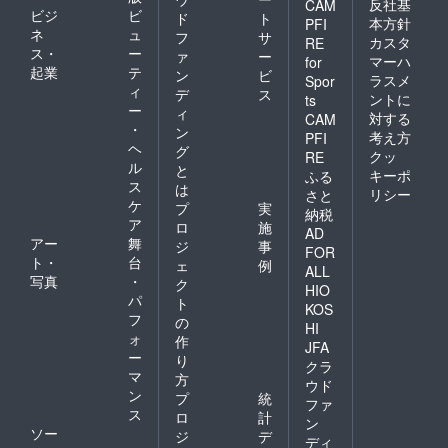
反社基
CAM
38cm
ビジ
ビ
ド
ト
本方針
PFI
身幅
ネ
ュ
フ
サ
46cm
カスタ
RE
ス・
ー
ァ
ー
カラー
マーハ
for
起業
テ
展開：
ン
ビ
ラスメ
Spor
白
ィ
デ
ス
ントに
ts
ー
ィ
対する
CAM
・
ン
考え方
PFI
ヘ
グ
クッ
RE
ル
と
キーポ
ふる
ス
は
リシー
さと
ケ
プ
実
納税
ア
ロ
施
AD
アー
舞
ジ
事
FOR
ト・
台
ェ
例
ALL
写真
・
ク
HIO
パ
ト
KOS
フ
の
HI
ォ
作
JFA
ー
り
クラ
マ
方
ウド
ン
プ
統
ファ
ス
ロ
計
ン
ソー
ジ
デ
ディ