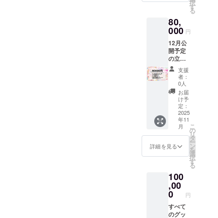
52cm
択
ローソ
初期立
す
・サイ
Ｌ 身
る
ン・
ち絵
ズ：
丈
80,
ファミ
（トッ
13cm×
74cm
リー
000
プの画
19cm
肩幅
円
マート
像）の
50cm
12月公
で印刷
等身大
身幅
開予定
できる
タペス
55cm
の立ち
ネット
トリー
WOME
絵を先
プリン
をご提
NS
支援
行公開
トＱＲ
供しま
者：
WM 身
最古参
コード
す。 等
0人
丈
デザイ
Live2d
身大タ
お届
61cm
ンの
の立ち
ぺスト
け予
肩幅
IRIAM
絵を
定：
リー ・
36cm
で使え
2025
使った
デザイ
身幅
年11
るアイ
スマー
ン：初
43cm
こ
月
コンリ
トフォ
の
期立ち
WL 身
リ
ング、
ン用待
タ
絵（エ
丈
ー
ヘッ
ち受け
ン
プロン
詳細を見る
63cm
を
ダー
PC壁紙
選
姿） ・
肩幅
択
ローソ
初期立
す
サイ
38cm
る
ン・
ち絵
ズ：
身幅
100
ファミ
（トッ
600mm
46cm
リー
,00
プの画
×1670
・カ
マート
像）の
0
mm
ラー展
円
で印刷
等身大
開：白
できる
すべて
抱き枕
ネット
のグッ
カバー