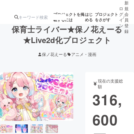
新
ロ
規
グ
会
プロジェクトを掲
はじ
プロジェクト
/
載するには
める
をさがす
イ
員
ン
登
保育士ライバー★保ノ花えーる
録
★Live2d化プロジェクト
人気のプロ
注目のリ
注目の新着プロ
募集終了が近いプ
もうすぐ公開
保ノ花えーる
アニメ・漫画
ジェクト
ターン
ジェクト
ロジェクト
されます
アート・写真
音楽
現在の支援総
額
316,
テクノロジー・ガジェット
ゲーム・サ
600
映像・映画
書籍・雑誌
ビジネス・起業
チャレンジ