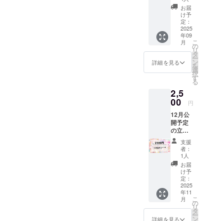
デザイ
をご提
お届
ンの
供しま
け予
IRIAM
す。
定：
で使え
2025
年09
るアイ
こ
月
コンリ
の
リ
ング、
タ
ー
ヘッ
ン
詳細を見る
を
ダー
選
択
ローソ
す
る
ン・
2,5
ファミ
リー
00
円
マート
12月公
で印刷
開予定
できる
の立ち
ネット
絵を先
プリン
支援
行公開
トＱＲ
者：
Live2d
コード
1人
立ち絵
Live2d
お届
を使用
の立ち
け予
した缶
絵を
定：
バッジ
2025
使った
年11
をご提
スマー
こ
月
供しま
トフォ
の
リ
す。 缶
ン用待
タ
ー
バッジ
ち受け
ン
詳細を見る