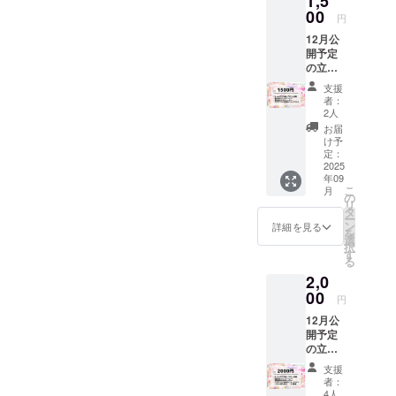
1,5
00
円
12月公
開予定
の立ち
絵を先
支援
行公開
者：
最古参
2人
デザイ
お届
ンの
け予
IRIAM
定：
で使え
2025
年09
るアイ
こ
月
コンリ
の
リ
ング、
タ
ー
ヘッ
ン
詳細を見る
を
ダー
選
択
ローソ
す
る
ン・
2,0
ファミ
リー
00
円
マート
12月公
で印刷
開予定
できる
の立ち
ネット
絵を先
プリン
支援
行公開
トＱＲ
者：
最古参
コード
4人