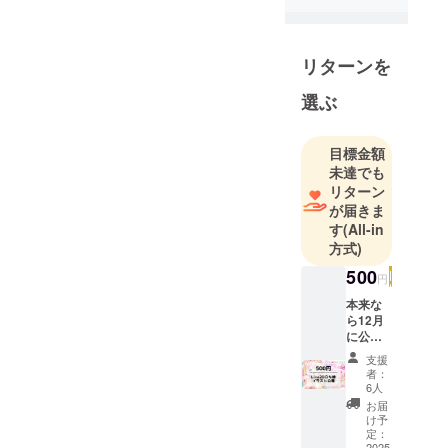
リターンを
選ぶ
目標金額
未達でも
リターン
が届きま
す
(All-in
方式)
500
円
本来な
ら12月
に公開
予定の
支援
Live2d
者：
立ち絵
6人
を先行
お届
公開致
け予
しま
定：
2025