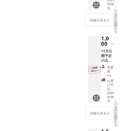
す。
年09
ウォー
こ
月
ター
の
リ
マーク
タ
ー
つきの
ン
詳細を見る
を
画像を
選
択
ご提供
す
る
しま
1,0
す。
00
円
12月公
開予定
の立ち
絵を先
支援
行公開
者：
最古参
4人
デザイ
お届
ンの
け予
IRIAM
定：
で使え
2025
年09
るアイ
こ
月
コンリ
の
リ
ングと
タ
ー
ヘッ
ン
詳細を見る
を
ダーを
選
択
ご提供
す
る
しま
す。