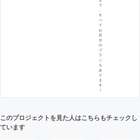
で
、
す
べ
て
お
任
せ
の
プ
ラ
ン
も
あ
り
ま
す
！
このプロジェクトを見た人はこちらもチェックし
ています