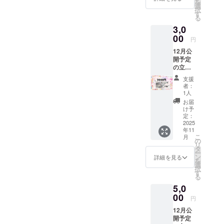
を
・デザ
PC壁紙
選
択
イン：
をご提
す
る
Live2d
供しま
3,0
立ち絵
す。
・商品
00
円
サイ
12月公
ズ：直
開予定
径
の立ち
32mm
絵を先
支援
行公開
者：
最古参
1人
デザイ
お届
ンの
け予
IRIAM
定：
で使え
2025
年11
るアイ
こ
月
コンリ
の
リ
ング、
タ
ー
ヘッ
ン
詳細を見る
を
ダー
選
択
ローソ
す
る
ン・
5,0
ファミ
リー
00
円
マート
12月公
で印刷
開予定
できる