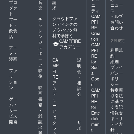
プロ
音
請
MENS
ニ
ニュー
Ｍ 身
ダク
楽
求
ティ
ス
丈
ト
CAM
ヘルプ
70cm
クラウドファ
フー
チ
PFI
お問い
肩幅
ンディングの
ド・
ャ
47cm
RE
合わせ
ノウハウを無
飲食
レ
身幅
Crea
料で学ぼう
店
ン
52cm
tion
各種規定
CAMPFIRE
Ｌ 身
ジ
CAM
丈
アカデミー
アニ
ス
利用規
PFI
74cm
メ・
ポ
肩幅
約
RE
漫画
ー
CA
説
50cm
細則
for
ツ
身幅
MP
明
プライ
Soci
55cm
ファ
映
FI
会
バシー
al
WOME
ッ
像
RE
・
ポリ
Goo
NS
ショ
・
ア
相
シー
WM 身
d
ン
映
カ
談
丈
特定商
CAM
画
61cm
デ
会
取引法
PFI
肩幅
ゲー
書
ミ
に基づ
RE
36cm
ム・
籍
ー
く表記
for
身幅
サー
・
と
情報セ
Ente
43cm
ビス
雑
は
WL 身
キュリ
rtain
開発
誌
ク
サ
丈
ティ方
men
出
63cm
ラ
ポ
針
t
肩幅
版
ウ
ー