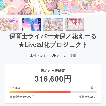
保育士ライバー★保ノ花えーる
★Live2d化プロジェクト
保ノ花えーる
アニメ・漫画
現在の支援総額
316,600
円
終了
70
%達成
目標金額
450,000
円
支援者数
28
人