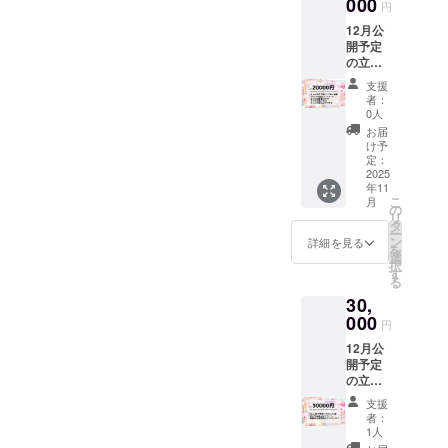
リー
000
クリル
32mm
円
マート
スタン
うちわ
12月公
で印刷
ド 通
・デザ
開予定
できる
常サイ
イン：
の立ち
ネット
ズ をご
Live2d
絵を先
プリン
提供し
立ち絵
支援
行公開
トＱＲ
ます。
・商品
者：
最古参
コード
アクス
0人
サイ
デザイ
Live2d
タ ・デ
ズ：
お届
ンの
の立ち
ザイ
け予
224mm
IRIAM
絵を
定：
ン：
×218m
で使え
2025
使った
Live2d
m
年11
るアイ
スマー
立ち絵
こ
月
コンリ
トフォ
の
・商品
リ
ング、
ン用待
タ
サイ
ー
ヘッ
ち受け
ン
ズ：
詳細を見る
を
ダー
PC壁紙
選
10cm×
択
ローソ
保ノ花
す
10cm
る
ン・
えーる
30,
ファミ
が手に
リー
000
してい
円
マート
るパ
12月公
で印刷
ペット
開予定
できる
のピン
の立ち
ネット
ク色の
絵を先
プリン
うさぎ
支援
行公開
トＱＲ
と水色
者：
最古参
コード
のうさ
1人
デザイ
Live2d