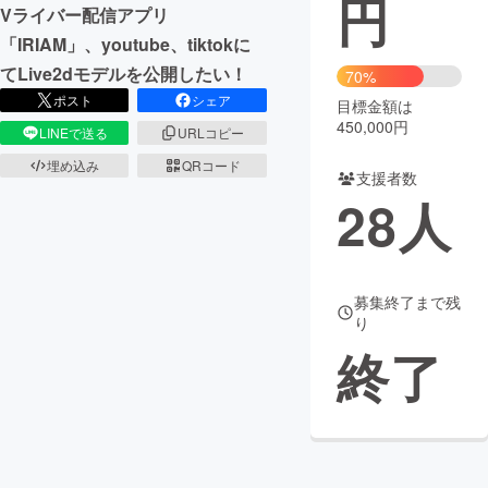
円
Vライバー配信アプリ
まちづくり・地域活性化
「IRIAM」、youtube、tiktokに
てLive2dモデルを公開したい！
70%
ポスト
シェア
目標金額は
CAMPFIRE for Social Good
CAMPFIRE Creation
450,000円
LINEで送る
URLコピー
CAMPFIREふるさと納税
machi-ya
コミュニティ
埋め込み
QRコード
支援者数
28
人
募集終了まで残
り
終了