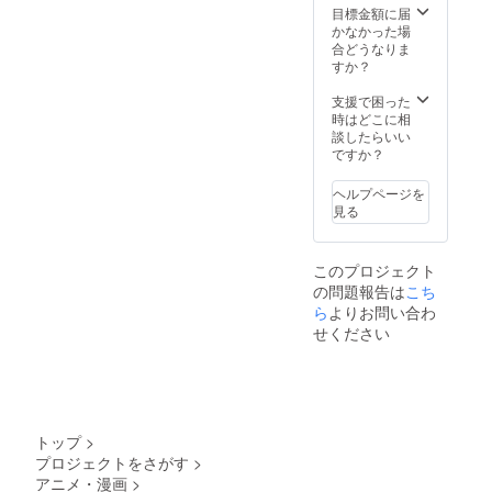
サイ
Live2d
目標金額に届
ズ：直
立ち絵
かなかった場
径
・商品
合どうなりま
32mm
サイ
すか？
うちわ
ズ：直
・デザ
径
支援で困った
イン：
32mm
時はどこに相
Live2d
うちわ
談したらいい
立ち絵
・デザ
ですか？
・商品
イン：
サイ
Live2d
ヘルプページを
ズ：
立ち絵
見る
224mm
・商品
×218m
サイ
m ビッ
ズ：
このプロジェクト
グサイ
224mm
の問題報告は
ズアク
×218m
こち
リルス
m アク
ら
よりお問い合わ
タンド
スタ ・
せください
・デザ
デザイ
イン：
ン：
Live2d
Live2d
立ち絵
立ち絵
・サイ
・商品
ズ：
サイ
トップ
>
13cm×
ズ：
プロジェクトをさがす
>
19cm
10cm×
アニメ・漫画
>
等身大
10cm