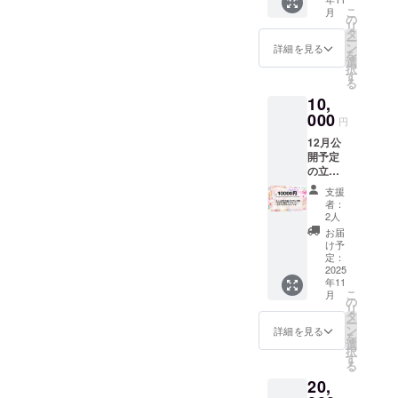
るアイ
スマー
サイ
こ
月
コンリ
トフォ
の
ズ：直
リ
ング、
ン用待
タ
径
ー
ヘッ
ち受け
ン
32mm
詳細を見る
を
ダー
PC壁紙
選
択
ローソ
Live2d
す
る
ン・
の立ち
10,
ファミ
絵を
リー
000
使った
円
マート
缶バッ
12月公
で印刷
ジ
開予定
できる
Live2d
の立ち
ネット
の立ち
絵を先
プリン
絵を
支援
行公開
トＱＲ
使った
者：
最古参
コード
うちわ
2人
デザイ
Live2d
をご提
お届
ンの
の立ち
供しま
け予
IRIAM
絵を
定：
す。 缶
で使え
2025
使った
バッジ
年11
るアイ
スマー
・デザ
こ
月
コンリ
トフォ
の
イン：
リ
ング、
ン用待
タ
Live2d
ー
ヘッ
ち受け
ン
立ち絵
詳細を見る
を
ダー
PC壁紙
選
・商品
択
ローソ
Live2d
す
サイ
る
ン・
の立ち
ズ：直
20,
ファミ
絵のア
径