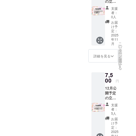
の立ち
ネット
絵を先
プリン
支援
行公開
トＱＲ
者：
最古参
コード
0人
デザイ
Live2d
お届
ンの
の立ち
け予
IRIAM
絵を
定：
で使え
2025
使った
年11
るアイ
スマー
こ
月
コンリ
トフォ
の
リ
ング、
ン用待
タ
ー
ヘッ
ち受け
ン
詳細を見る
を
ダー
PC壁紙
選
択
ローソ
Live2d
す
る
ン・
の立ち
7,5
ファミ
絵を
リー
00
使った
円
マート
缶バッ
12月公
で印刷
ジ をご
開予定
できる
提供し
の立ち
ネット
ます。
絵を先
プリン
缶バッ
支援
行公開
トＱＲ
ジ ・デ
者：
最古参
コード
ザイ
5人
デザイ
Live2d
ン：
お届
ンの
の立ち
Live2d
け予
IRIAM
絵を
定：
立ち絵
で使え
2025
使った
・商品
年11