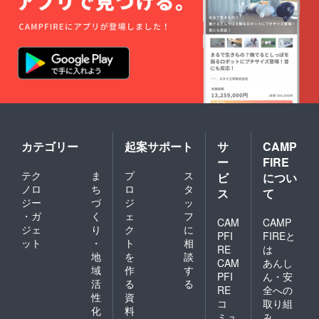
身大抱
き枕カ
バー ・
デザイ
ン：初
期立ち
絵（エ
プロン
姿） ・
サイ
ズ：
160cm
×50cm
カテゴリー
起案サポート
サ
CAMP
Tシャツ
ー
FIRE
・イエ
テク
ま
プ
ス
ビ
につい
ベandブ
ノロ
ち
ロ
タ
ルべデ
ス
て
ザイン
ジー
づ
ジ
ッ
（初期
・ガ
く
ェ
フ
CAM
CAMP
立ち絵
ジェ
り
ク
に
で持っ
PFI
FIREと
ット
・
ト
相
ている
RE
は
地
を
談
うさぎ
CAM
あんし
２体を
域
作
す
PFI
ん・安
使った
活
る
る
RE
全への
デザイ
性
資
ン） ・
コ
取り組
化
料
サイズ
ミュ
み