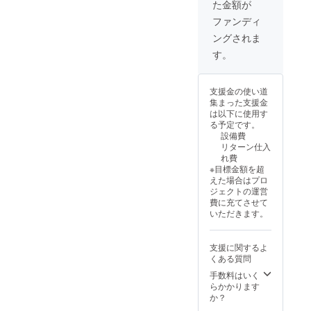
た金額が
スタ 初
ング、
期立ち
ヘッ
ファンディ
絵
ダー ・
ングされま
（トッ
ローソ
プの画
ン・
す。
像）を
ファミ
使った
リー
等身大
マート
支援金の使い道
タペス
で印刷
集まった支援金
トリー
できる
は以下に使用す
初期立
ネット
る予定です。
ち絵
プリン
設備費
（トッ
トＱＲ
リターン仕入
プの画
コード
れ費
像）を
・
※目標金額を超
使った
Live2d
えた場合はプロ
等身大
の立ち
ジェクトの運営
抱き枕
絵を
費に充てさせて
カバー
使った
いただきます。
をご提
スマー
供しま
トフォ
す。 缶
ン用待
支援に関するよ
バッジ
ち受け
くある質問
・デザ
・PC壁
イン：
紙 缶
手数料はいく
Live2d
バッジ
らかかります
立ち絵
・デザ
か？
・商品
イン：