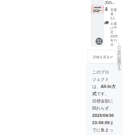
プリン
ズのフ
をご提
トＱＲ
ルコン
供しま
支援
コード
プリー
す。 等
者：
Live2d
ト 簡易
身大抱
2人
の立ち
Live2d
き枕カ
お届
絵を
（初期
バー ・
け予
使った
立ち
デザイ
定：
スマー
絵）を
2025
ン：初
年11
トフォ
使用し
期立ち
こ
月
ン用待
て画面
絵（エ
の
リ
ち受け
共有で
プロン
タ
ー
PC壁紙
ビデオ
姿） ・
ン
詳細を見る
を
Live2d
通話１
サイ
選
択
の立ち
時間 次
ズ：
す
る
絵を
回衣装
160cm
このプロ
使った
のリク
×50cm
ジェクト
缶バッ
エスト
ジ
権利 を
は、
All-In方
Live2d
ご提供
式
です。
の立ち
しま
絵を
す。 ・
目標金額に
使った
最古参
関わらず、
うちわ
デザイ
Live2d
ンの
2025/09/30
の立ち
IRIAM
23:59:59
ま
絵を
で使え
使った
るアイ
でに集まっ
Bigアク
コンリ