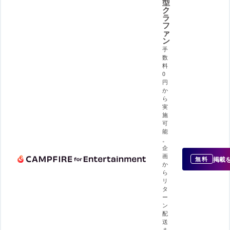
型
ク
ラ
フ
ァ
ン
手
数
料
0
円
か
ら
実
施
可
能
。
企
画
掲載
無料
か
ら
リ
タ
ー
ン
配
送
ま