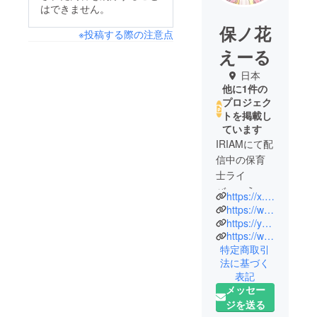
はできません。
保ノ花
※投稿する際の注意点
えーる
日本
他に1件の
プロジェク
トを掲載し
ています
IRIAMにて配
信中の保育
士ライ
バー、えー
https://x.com/yellsensei?s=21&t=tmHYmlh-haO63VCBnQFcBA
る先生こと
https://web.iriam.app/s/user/VRFTDG5lt6?uuid=4539f1bf
保ノ花えー
https://youtube.com/@honokayell?si=yVVKp9U3MofeyRO9
https://www.tiktok.com/@honokayell?_t=ZS-8xepc8R90i2&_r=1
るです。
特定商取引
法に基づく
表記
メッセー
ジを送る