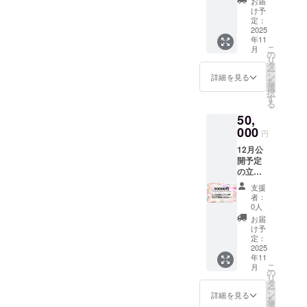
ぎデザ
お届
ンの
の立ち
インのT
け予
IRIAM
絵を
定：
シャツ
で使え
2025
使った
をご提
年11
るアイ
スマー
供しま
こ
月
コンリ
トフォ
の
す。 T
リ
ング、
ン用待
タ
シャツ
ー
ヘッ
ち受け
ン
・イエ
詳細を見る
を
ダー
PC壁紙
選
ベandブ
択
ローソ
Live2d
す
ルべデ
る
ン・
の立ち
ザイン
50,
ファミ
絵の
（初期
リー
000
ビッグ
立ち絵
円
マート
サイズ
で持っ
12月公
で印刷
アクリ
ている
開予定
できる
ルスタ
うさぎ
の立ち
ネット
ンド を
２体を
絵を先
プリン
ご提供
使った
支援
行公開
トＱＲ
しま
デザイ
者：
最古参
コード
す。
0人
ン） ・
デザイ
Live2d
ビッグ
サイズ
お届
ンの
の立ち
サイズ
け予
MENS
IRIAM
絵を
定：
アクリ
Ｍ 身
で使え
2025
使った
ルスタ
丈
年11
るアイ
スマー
ンド ・
70cm
こ
月
コンリ
トフォ
の
デザイ
肩幅
リ
ング、
ン用待
タ
ン：
47cm
ー
ヘッ
ち受け
ン
Live2d
詳細を見る
身幅
を
ダー
PC壁紙
選
立ち絵