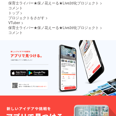
タぺス
ビッグ
保育士ライバー★保ノ花えーる★Live2d化プロジェクト
>
トリー
サイズ
コメント
・デザ
アクリ
トップ
>
イン：
ルスタ
プロジェクトをさがす
>
初期立
ンド ・
VTuber
>
ち絵
デザイ
（エプ
ン：
保育士ライバー★保ノ花えーる★Live2d化プロジェクト
>
ロン
Live2d
コメント
姿） ・
立ち絵
サイ
・サイ
ズ：
ズ：
600mm
13cm×
×1670
19cm
mm 等
等身大
身大抱
タぺス
き枕カ
トリー
バー ・
・デザ
デザイ
イン：
ン：初
初期立
期立ち
ち絵
絵（エ
（エプ
プロン
ロン
姿） ・
姿） ・
サイ
サイ
ズ：
ズ：
160cm
600mm
×50cm
×1670
mm 等