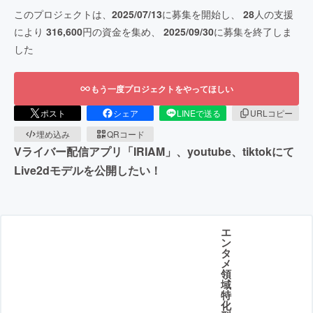
このプロジェクトは、
2025/07/13
に募集を開始し、
28
人の支援
により
316,600
円の資金を集め、
2025/09/30
に募集を終了しま
した
もう一度プロジェクトをやってほしい
ポスト
シェア
LINEで送る
URLコピー
埋め込み
QRコード
Vライバー配信アプリ「IRIAM」、youtube、tiktokにて
Live2dモデルを公開したい！
エ
ン
タ
メ
領
域
特
化