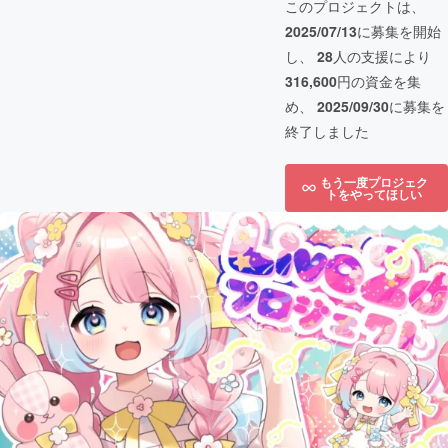
このプロジェクトは、
2025/07/13
に募集を開始
し、
28
人の支援により
316,600
円の資金を集
め、
2025/09/30
に募集を
終了しました
もう一度プロジェク
トをやってほしい