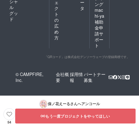
シャ
ェ
ー
ング
ル
ク
タ
mac
グッ
ト
hi-ya
ド
の
補助
広
金申
め
請サ
方
ポー
ト
「QRコード」は株式会社デンソーウェーブの登録商標です。
© CAMPFIRE,
会社概
採用情
パートナー
Inc.
要
報
募集
保ノ花えーる
さんへアンコール
もう一度プロジェクトをやってほしい
54