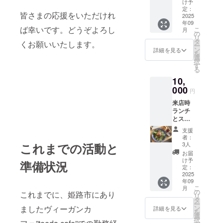
2025年
け予
9月から
定：
皆さまの応援をいただけれ
2026年
2025
年09
8月末ま
ば幸いです。どうぞよろし
こ
月
で ・名
の
リ
称：
タ
くお願いいたします。
ー
クッ
ン
詳細を見る
を
キー ・
選
択
内容
す
る
量：1箱
10,
原材料
及び添
000
円
加物等
来店時
の食品
ランチ
表示は
とス
お届け
イーツ
商品の
支援
セット
ラベル
者：
を提供
に表記
これまでの活動と
3人
します
されま
お届
店舗の
す。商
け予
準備状況
詳細：
品開封
定：
姫路市
2025
前には
年09
本町68-
必ずお
こ
月
1153
届けの
の
これまでに、姫路市にあり
リ
姫小路
リター
タ
ー
ビル2F
ンに貼
ましたヴィーガンカ
ン
詳細を見る
を
北 有効
付され
選
択
期限：