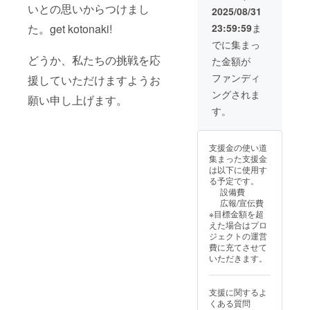
いとの思いからつけまし
1153
2025/08/31
姫小路
た。get kotonaki!
23:59:59
ま
ビル2F
北 有効
でに集まっ
期限：
どうか、私たちの挑戦を応
た金額が
2025年
9月から
ファンディ
援していただけますようお
2026年
ングされま
8月末ま
願い申し上げます。
で
す。
支援金の使い道
集まった支援金
は以下に使用す
る予定です。
設備費
広報/宣伝費
※目標金額を超
えた場合はプロ
ジェクトの運営
費に充てさせて
いただきます。
支援に関するよ
くある質問