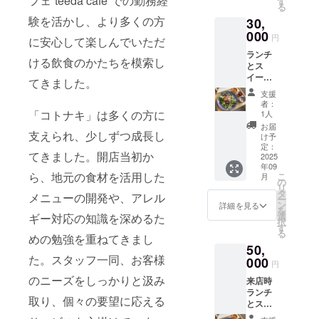
フェ”teeda cafe”での勤務経
たラベ
す
る
2025年
ルや注
験を活かし、より多くの方
30,
9月から
意書き
2026年
000
をご確
円
に安心して楽しんでいただ
8月末ま
認くだ
ランチ
で
さい。
ける飲食のかたちを模索し
とス
イーツ
てきました。
のセッ
支援
ト3回提
者：
供、ま
「コトナキ」は多くの方に
1人
たはマ
お届
支えられ、少しずつ成長し
フィン6
け予
個セッ
定：
てきました。開店当初か
トを3回
2025
年09
お送り
ら、地元の食材を活用した
こ
月
します
の
リ
店舗の
タ
メニューの開発や、アレル
ー
詳細：
ン
詳細を見る
を
姫路市
選
ギー対応の知識を深めるた
択
本町68-
す
る
1153
めの勉強を重ねてきまし
50,
姫小路
た。スタッフ一同、お客様
ビル2F
000
円
北 有効
のニーズをしっかりと汲み
来店時
期限：
ランチ
2025年
取り、個々の要望に応える
とス
9月から
イーツ
2026年