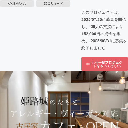
埋め込み
QRコード
このプロジェクトは、
2025/07/25
に募集を開始
し、
26
人の支援により
152,000
円の資金を集
め、
2025/08/31
に募集を
終了しました
もう一度プロジェク
トをやってほしい