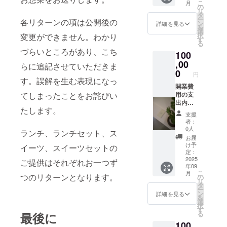
こ
月
場合 ・
おうか
付され
の
リ
名称：
がいし
たラベ
タ
ー
各リターンの項は公開後の
マフィ
ます）
ルや注
ン
詳細を見る
を
ン ・内
有効期
意書き
選
択
変更ができません。わかり
容量：6
限：
をご確
す
る
個 原材
2025年
認くだ
づらいところがあり、こち
100
料及び
9月から
さい。
添加物
2026年
,00
らに追記させていただきま
等の食
8月末ま
0
円
品表示
で ・名
す。誤解を生む表現になっ
はお届
称：マ
開業費
てしまったことをお詫びい
け商品
フィン
用の支
のラベ
・内容
出内訳
たします。
ルに表
量：6個
レポー
支援
記され
・名
ト
者：
ます。
称：惣
0人
ランチ、ランチセット、ス
商品開
菜 ・内
お届
封前に
容量：
け予
イーツ、スイーツセットの
は必ず
10個 原
定：
お届け
材料及
2025
ご提供はそれぞれお一つず
年09
のリ
び添加
こ
月
ターン
物等の
つのリターンとなります。
の
リ
に貼付
食品表
タ
ー
された
示はお
ン
詳細を見る
を
ラベル
届け商
選
択
や注意
品のラ
す
る
最後に
書きを
ベルに
100
ご確認
表記さ