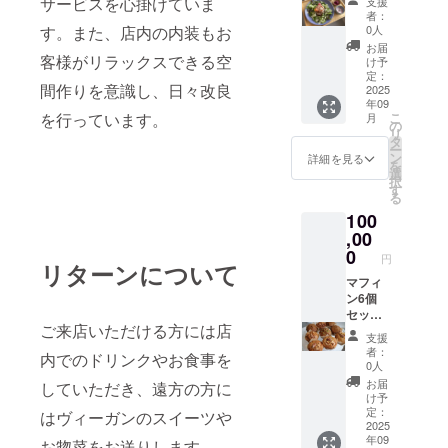
サービスを心掛けていま
支援
セット
8月末ま
者：
提供、
で マ
す。また、店内の内装もお
0人
または
フィン
お届
マフィ
客様がリラックスできる空
送付の
け予
ン6個
場合 ・
定：
間作りを意識し、日々改良
セット
2025
名称：
年09
送付＋
マフィ
を行っています。
こ
月
ヴィー
ン ・内
の
リ
ガン レ
容量：6
タ
ー
シピを
個×3
ン
詳細を見る
を
お教え
計18個
選
択
します
原材料
す
る
店舗の
及び添
100
詳細：
加物等
姫路市
,00
の食品
本町68-
表示は
0
円
リターンについて
1153
お届け
姫小路
マフィ
商品の
ビル2F
ン6個
ラベル
北 有効
セット
に表記
ご来店いただける方には店
期限：
+ヴィー
されま
支援
2025年
ガン 惣
す。商
者：
内でのドリンクやお食事を
9月から
菜10回
品開封
0人
2026年
分をお
前には
お届
していただき、遠方の方に
8月末ま
送りし
必ずお
け予
で マ
ます
届けの
定：
はヴィーガンのスイーツや
フィン
（リク
2025
リター
年09
送付の
エスト
お惣菜をお送りします。
ンに貼