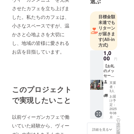
選ぶ
させたカフェを立ち上げま
した。私たちのカフェは、
目標金額
未達でも
小さなスペースですが、温
リターン
が届きま
かさと心地よさを大切に
す
(All-in
し、地域の皆様に愛される
方式)
お店を目指しています。
1,0
00
円
【お礼
のメッ
セー
ジ】 感
支援
謝の気
このプロジェクト
者：
持ちを
3人
込め
お届
で実現したいこと
て、お
け予
礼の
定：
メッ
2025
年08
セージ
以前ヴィーガンカフェで働
こ
月
をお送
の
リ
りしま
タ
いていた経験から、ヴィー
ー
す。
ン
詳細を見る
を
選