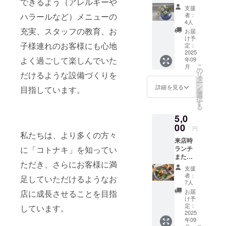
できるよう（アレルギーや
からお
支援
礼の
ハラールなど）メニューの
者：
メール
4人
をお送
充実、スタッフの教育、お
お届
りしま
け予
子様連れのお客様にも心地
す
定：
2025
よく過ごして楽しんでいた
年09
こ
月
の
だけるような設備づくりを
リ
タ
ー
ン
詳細を見る
目指しています。
を
選
択
す
る
5,0
00
円
私たちは、より多くの方々
来店時
に「コトナキ」を知ってい
ランチ
または
ただき、さらにお客様に満
スイー
支援
ツドリ
者：
足していただけるようなお
ンク
7人
セット
お届
店に成長させることを目指
提供 店
け予
舗の詳
定：
しています。
細：姫
2025
年09
路市本