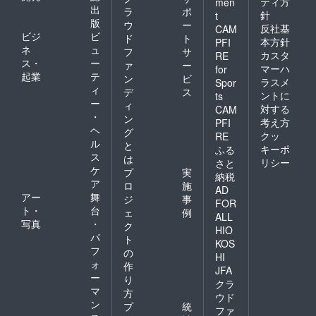
ティ方
men
出
ラ
ポ
針
t
版
ウ
ー
反社基
CAM
ビジ
ビ
ド
ト
本方針
PFI
ネ
ュ
フ
サ
カスタ
RE
ス・
ー
ァ
ー
マーハ
for
起業
テ
ン
ビ
ラスメ
Spor
ィ
デ
ス
ントに
ts
ー
ィ
対する
CAM
・
ン
考え方
PFI
ヘ
グ
クッ
RE
ル
と
キーポ
ふる
ス
は
リシー
さと
ケ
プ
実
納税
ア
ロ
施
AD
アー
舞
ジ
事
FOR
ト・
台
ェ
例
ALL
写真
・
ク
HIO
パ
ト
KOS
フ
の
HI
ォ
作
JFA
ー
り
クラ
マ
方
ウド
ン
プ
統
ファ