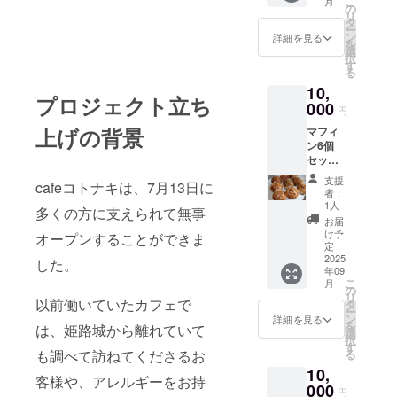
こ
月
町68-
の
リ
1153
タ
ー
姫小路
ン
詳細を見る
を
ビル2F
選
択
北 有効
す
る
期限：
10,
2025年
プロジェクト立ち
9月から
000
円
2026年
上げの背景
マフィ
8月末ま
ン6個
で
セット
をお送
支援
cafeコトナキは、7月13日に
りしま
者：
す 有効
1人
多くの方に支えられて無事
期限：
お届
2025年
け予
オープンすることができま
9月から
定：
2026年
2025
した。
年09
8月末ま
こ
月
で ・名
の
リ
称：マ
以前働いていたカフェで
タ
ー
フィン
ン
詳細を見る
を
は、姫路城から離れていて
・内容
選
択
量：6個
す
も調べて訪ねてくださるお
る
原材料
10,
及び添
客様や、アレルギーをお持
加物等
000
円