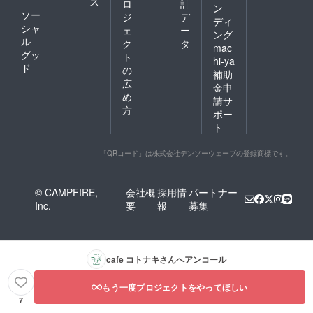
ス
ロ
計
ン
ソー
ジ
デ
ディ
シャ
ェ
ー
ング
ル
ク
タ
mac
グッ
ト
hi-ya
ド
の
補助
広
金申
め
請サ
方
ポー
ト
「QRコード」は株式会社デンソーウェーブの登録商標です。
© CAMPFIRE,
会社概
採用情
パートナー
Inc.
要
報
募集
cafe コトナキ
さんへアンコール
もう一度プロジェクトをやってほしい
7