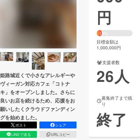
円
まちづくり・地域活性化
CAMPFIRE for Social Good
CAMPFIRE Creation
15%
CAMPFIREふるさと納税
machi-ya
コミュニティ
目標金額は
1,000,000円
支援者数
26
人
姫路城近くで小さなアレルギーや
ヴィーガン対応カフェ「コトナ
キ」をオープンしました。さらに
募集終了まで残
良いお店を続けるため、応援をお
り
願いしたくクラウドファンディン
終了
グを始めました。
ポスト
シェア
LINEで送る
URLコピー