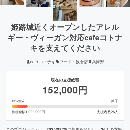
姫路城近くオープンしたアレル
ギー・ヴィーガン対応cafeコトナ
キを支えてください
cafe コトナキ
フード・飲食店
兵庫県
現在の支援総額
152,000
円
終了
15
%達成
目標金額
1,000,000
円
支援者数
26
人
このプロジェクトは、
2025/07/25
に募集を開始し、
26
人の支援