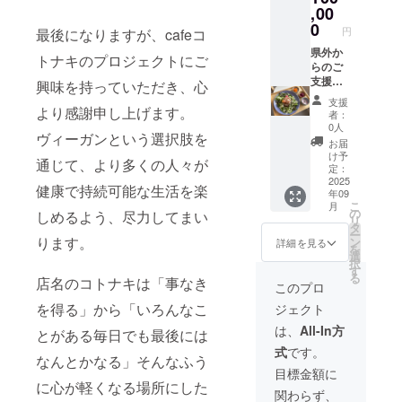
くださ
れま
,00
い。
す。商
0
円
最後になりますが、cafeコ
品開封
前には
県外か
トナキのプロジェクトにご
必ずお
らのご
届けの
支援の
興味を持っていただき、心
リター
方向け
支援
ンに貼
に！姫
より感謝申し上げます。
者：
付され
路にい
0人
ヴィーガンという選択肢を
たラベ
らして
お届
ルや注
くだ
け予
通じて、より多くの人々が
意書き
さった
定：
をご確
ときに
2025
健康で持続可能な生活を楽
年09
認くだ
ランチ
こ
月
さい。
とス
の
しめるよう、尽力してまい
リ
イーツ
タ
ー
のセッ
ります。
ン
詳細を見る
を
ト提供
選
択
＋姫路
す
る
店名のコトナキは「事なき
おすす
このプロ
めオリ
を得る」から「いろんなこ
ジェクト
ジナル
マップ
は、
All-In方
とがある毎日でも最後には
の提供
式
です。
店舗の
なんとかなる」そんなふう
詳細：
目標金額に
姫路市
に心が軽くなる場所にした
関わらず、
本町68-