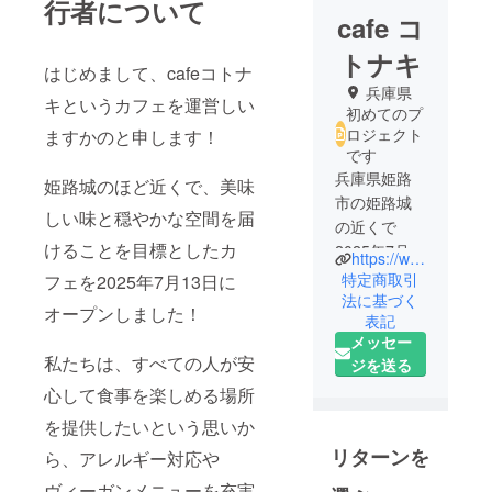
行者について
cafe コ
トナキ
はじめまして、cafeコトナ
兵庫県
キというカフェを運営しい
初めてのプ
ロジェクト
ますかのと申します！
です
兵庫県姫路
姫路城のほど近くで、美味
市の姫路城
しい味と穏やかな空間を届
の近くで
けることを目標としたカ
2025年7月
https://www.instagram.com/cafe_kotonaki?igsh=cHJ0MXM2MHF0djU2
13日ヴィー
特定商取引
フェを2025年7月13日に
ガンカフェ
法に基づく
オープンしました！
表記
をオープン
メッセー
しました！
私たちは、すべての人が安
ジを送る
心して食事を楽しめる場所
を提供したいという思いか
リターンを
ら、アレルギー対応や
ヴィーガンメニューを充実