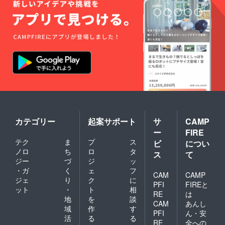
カテゴリー
起案サポート
サ
CAMP
ー
FIRE
テク
ま
プ
ス
ビ
につい
ノロ
ち
ロ
タ
ス
て
ジー
づ
ジ
ッ
・ガ
く
ェ
フ
CAM
CAMP
ジェ
り
ク
に
PFI
FIREと
ット
・
ト
相
RE
は
地
を
談
CAM
あんし
域
作
す
PFI
ん・安
活
る
る
RE
全への