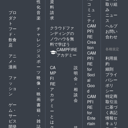
性
資
コ
取り組
化
料
ミュ
み
プロ
音
請
ニ
ニュー
ダク
楽
求
ティ
ス
ト
CAM
ヘルプ
クラウドファ
フー
チ
PFI
お問い
ンディングの
ド・
ャ
RE
合わせ
ノウハウを無
飲食
レ
Crea
料で学ぼう
店
ン
tion
各種規定
CAMPFIRE
ジ
CAM
アカデミー
アニ
ス
利用規
PFI
メ・
ポ
約
RE
漫画
ー
CA
説
細則
for
ツ
MP
明
プライ
Soci
ファ
映
FI
会
バシー
al
ッ
像
RE
・
ポリ
Goo
ショ
・
ア
相
シー
d
ン
映
カ
談
特定商
CAM
画
デ
会
取引法
PFI
ゲー
書
ミ
に基づ
RE
ム・
籍
ー
く表記
for
サー
・
と
情報セ
Ente
ビス
雑
は
キュリ
rtain
開発
誌
ク
サ