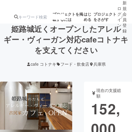
新
ロ
規
グ
会
プロジェクトを掲
はじ
プロジェクト
/
載するには
める
をさがす
イ
員
ン
登
姫路城近くオープンしたアレル
録
ギー・ヴィーガン対応cafeコトナキ
を支えてください
人気のプロ
注目のリ
注目の新着プロ
募集終了が近いプ
もうすぐ公開
ジェクト
ターン
ジェクト
ロジェクト
されます
cafe コトナキ
フード・飲食店
兵庫県
アート・写真
音楽
現在の支援総
テクノロジー・ガジェット
ゲーム・サ
額
152,
映像・映画
書籍・雑誌
000
ビジネス・起業
チャレンジ