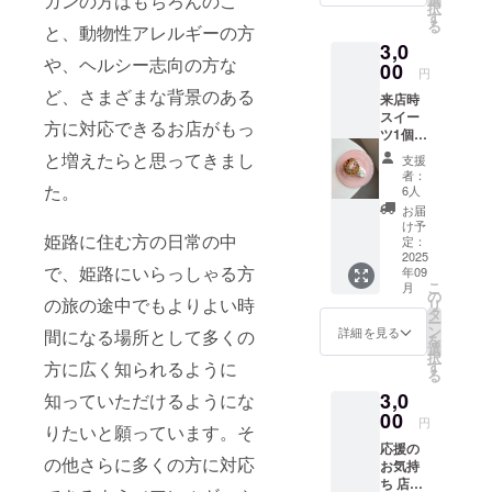
ガンの方はもちろんのこ
択
す
る
と、動物性アレルギーの方
3,0
や、ヘルシー志向の方な
00
円
ど、さまざまな背景のある
来店時
スイー
方に対応できるお店がもっ
ツ1個ま
たはド
と増えたらと思ってきまし
支援
リンク1
者：
杯提供
た。
6人
店舗の
お届
詳細：
け予
姫路に住む方の日常の中
姫路市
定：
本町68-
2025
で、姫路にいらっしゃる方
年09
1153
こ
月
姫小路
の
の旅の途中でもよりよい時
リ
ビル2F
タ
ー
北根 有
ン
詳細を見る
間になる場所として多くの
を
効期
選
択
限：
方に広く知られるように
す
る
2025年
3,0
知っていただけるようにな
9月から
2026年
00
円
りたいと願っています。そ
8月末ま
応援の
で
の他さらに多くの方に対応
お気持
ち 店主