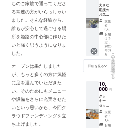
の食品
ちのご家族で通ってくださ
大きな
表示は
応援の
お届け
る常連の方がいらっしゃい
お気持
商品の
ち メー
ました。そんな経験から、
ラベル
支援
ル、ま
に表記
者：
誰もが安心して過ごせる場
たはオ
されま
0人
リジナ
す。商
お届
所を姫路の中心部に作りた
ルポス
品開封
け予
トカー
前には
定：
いと強く思うようになりま
ドでお
2025
必ずお
年09
礼をお
届けの
した。
こ
月
送りし
リター
の
リ
ます
ンに貼
タ
ー
オープンは果たしました
付され
ン
詳細を見る
を
たラベ
選
択
が、もっと多くの方に気軽
ルや注
す
る
意書き
に足を運んでいただきた
10,
をご確
000
認くだ
円
い、そのためにもメニュー
さい。
クッ
や設備をさらに充実させた
キー
セット
いという思いから、今回ク
をお送
支援
りしま
ラウドファンディングを立
者：
す 有効
1人
ち上げました。
期限：
お届