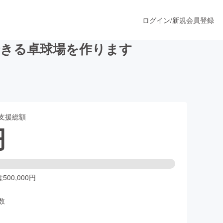
ログイン
/
新規会員登録
できる卓球場を作ります
うすぐ公開されます
支援総額
プロダクト
円
ファッション
スポーツ
00,000円
数
ア
ソーシャルグッド
人