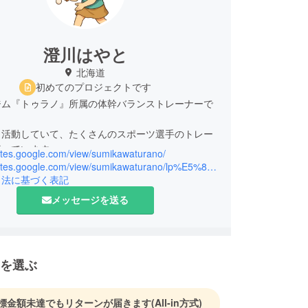
澄川はやと
北海道
初めてのプロジェクトです
ジム『トゥラノ』所属の体幹バランストレーナーで
も活動していて、たくさんのスポーツ選手のトレー
行っています。
sites.google.com/view/sumikawaturano/
https://sites.google.com/view/sumikawaturano/lp%E5%8D%93%E7%90%83?authuser=0
引法に基づく表記
メッセージを送る
を選ぶ
標金額未達でもリターンが届きます
(All-in方式)