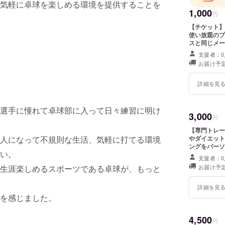
気軽に卓球を楽しめる環境を提供することを
1,000
円
【チケット】 利用料１，
使い放題のプ
スと同じメー
場合はキャンペーンと
支援者：0
2025年12
お届け予定
詳細を見
選手に憧れて卓球部に入って日々練習に明け
3,000
円
【専門トレーナ
人になって不規則な生活、気軽に打てる環境
やダイエット
ングをパーソナルで行います。 有
い。
まで
支援者：0
生涯楽しめるスポーツである卓球が、もっと
お届け予定
詳細を見
を感じました。
4,500
円