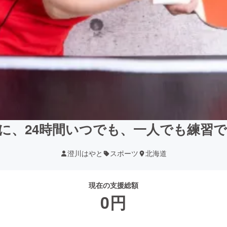
に、24時間いつでも、一人でも練習
澄川はやと
スポーツ
北海道
現在の支援総額
0
円