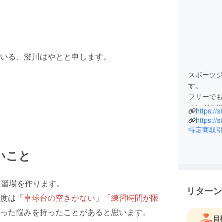
いる、澄川はやとと申します。
スポーツ
す。
フリーで
ニングを
https://
特定商取
いこと
練習場を作ります。
リターン
度は
「卓球台の空きがない」「練習時間が限
った悩みを持ったことがあると思います。
目