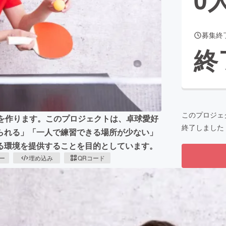
募集終
CAMPFIRE for Social Good
CAMPFIRE Creation
終
CAMPFIREふるさと納税
machi-ya
コミュニティ
このプロジェ
場を作ります。このプロジェクトは、卓球愛好
終了しました
られる」「一人で練習できる場所が少ない」
る環境を提供することを目的としています。
ピー
埋め込み
QRコード