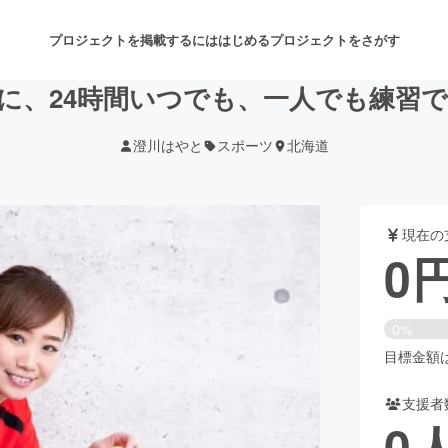
プロジェクトを掲載するには
はじめる
プロジェクトをさがす
に、24時間いつでも、一人でも練習
澄川はやと
スポーツ
北海道
注目のリターン
注目の新着プロジェクト
募集終了が近いプロジェクト
も
現在の
音楽
舞台・パフォーマンス
0
ゲーム・サービス開発
フード・飲食店
0%
書籍・雑誌出版
アニメ・漫画
目標金額は5
支援者
チャレンジ
ビューティー・ヘルスケ
0