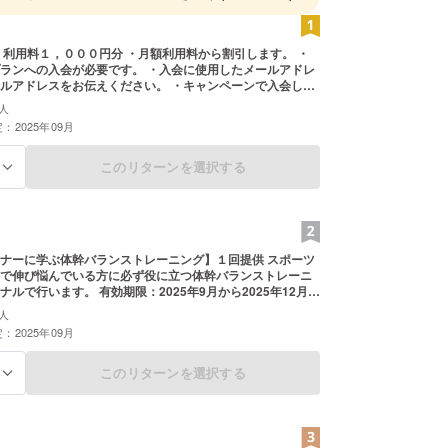
０００円分 ・月額利用料から割引します。 ・
ランへの入会が必要です。 ・入会に使用したメールアドレ
ルアドレスをお伝えください。 ・キャンペーンで入会した
は別途割引します。 有効期限：2025年9月から
人
月末まで
：2025年09月
このリターンを選択する
る
ーに学ぶ体幹バランストレーニング】１回提供 スポーツ
で伸び悩んでいる方に必ず役に立つ体幹バランストレーニ
効期限：2025年9月から2025年12月末
人
：2025年09月
このリターンを選択する
る