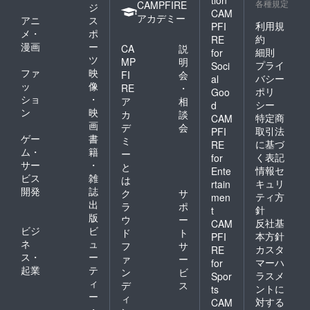
各種規定
CAMPFIRE
ジ
CAM
アカデミー
アニ
ス
利用規
PFI
メ・
ポ
約
RE
漫画
ー
CA
説
細則
for
ツ
MP
明
プライ
Soci
ファ
映
FI
会
バシー
al
ッ
像
RE
・
ポリ
Goo
ショ
・
ア
相
シー
d
ン
映
カ
談
特定商
CAM
画
デ
会
取引法
PFI
ゲー
書
ミ
に基づ
RE
ム・
籍
ー
く表記
for
サー
・
と
情報セ
Ente
ビス
雑
は
キュリ
rtain
開発
誌
ク
サ
ティ方
men
出
ラ
ポ
針
t
版
ウ
ー
反社基
CAM
ビジ
ビ
ド
ト
本方針
PFI
ネ
ュ
フ
サ
カスタ
RE
ス・
ー
ァ
ー
マーハ
for
起業
テ
ン
ビ
ラスメ
Spor
ィ
デ
ス
ントに
ts
ー
ィ
対する
CAM
・