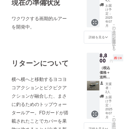
現在の準備状況
FD ＃
お届
０３オ
け予
レンジ
定：
イエ
2025
ワクワクする画期的ルアー
年07
ロー
こ
月
を開発中。
ヘッド
の
リ
サイ
タ
ー
ズ：16
ン
詳細を見る
を
㎝ ウ
選
択
エイ
す
る
ト：25
8,8
ｇ 素
残り8
材：
00
リターンについて
円
ウッド
（税込
製
価格＋
MADE
送料代
IN
横へ横へと移動するヨコヨ
込み）
JAPAN
支援
ヨコ
コアクションとピクピクア
者：
ヨコ
2人
クションが融合した、まさ
FD ＃
お届
０４ブ
け予
に釣るためのトップウォー
ラック
定：
シャッ
2025
タールアー。FDガードが搭
年07
ド サイ
こ
月
ズ：16
の
載されたことでカバーを果
リ
㎝ ウ
タ
ー
エイ
ン
詳細を見る