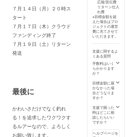
広報/宣伝費
リターン仕入
７月１４日（月）２０時ス
れ費
※目標金額を超
タート
えた場合はプロ
７月１７日（木）クラウド
ジェクトの運営
費に充てさせて
ファンディング終了
いただきます。
７月１９日（土）リターン
支援に関するよ
発送
くある質問
手数料はいく
らかかります
か？
目標金額に届
かなかった場
最後に
合どうなりま
すか？
支援で困った
かわいさだけでなく釣れ
時はどこに相
る！を追求したワクワクす
談したらいい
ですか？
るルアーなので、よろしく
ヘルプページを
お願い致します。