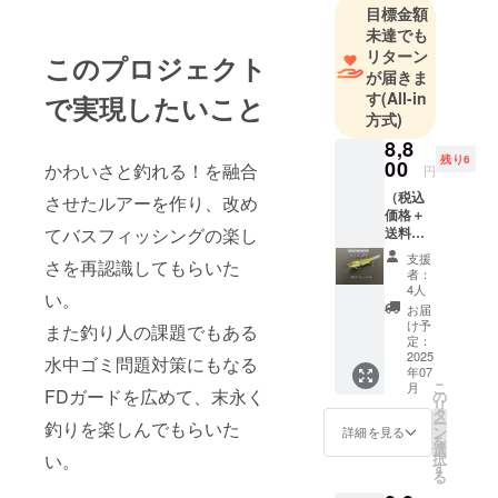
シュデバイ
目標金額
ス）
未達でも
リターン
このプロジェクト
が届きま
す
(All-in
で実現したいこと
方式)
8,8
残り6
00
かわいさと釣れる！を融合
円
（税込
させたルアーを作り、改め
価格＋
送料代
てバスフィッシングの楽し
込み）
支援
さを再認識してもらいた
ヨコ
者：
ヨコ
4人
い。
FD ＃
お届
０1ベ
け予
また釣り人の課題でもある
ビーバ
定：
ス サイ
2025
水中ゴミ問題対策にもなる
年07
ズ：16
こ
月
㎝ ウ
FDガードを広めて、末永く
の
リ
エイ
タ
ー
釣りを楽しんでもらいた
ト：25
ン
詳細を見る
を
ｇ 素
選
択
い。
材：
す
る
ウッド