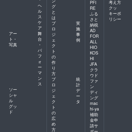
ン
考え方
PFI
ヘ
グ
クッ
RE
ル
と
キーポ
ふる
ス
は
リシー
さと
ケ
プ
実
納税
ア
ロ
施
AD
アー
舞
ジ
事
FOR
ト・
台
ェ
例
ALL
写真
・
ク
HIO
パ
ト
KOS
フ
の
HI
ォ
作
JFA
ー
り
クラ
マ
方
ウド
ン
プ
統
ファ
ス
ロ
計
ン
ソー
ジ
デ
ディ
シャ
ェ
ー
ング
ル
ク
タ
mac
グッ
ト
hi-ya
ド
の
補助
広
金申
め
請サ
方
ポー