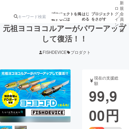
新
ロ
規
グ
会
プロジェクトを掲
はじ
プロジェクト
/
載するには
める
をさがす
イ
員
ン
登
元祖ヨコヨコルアーがパワーアップ
録
して復活！！
人気のプロ
注目のリ
注目の新着プロ
募集終了が近いプ
もうすぐ公開
FISHDEVICE
プロダクト
ジェクト
ターン
ジェクト
ロジェクト
されます
アート・写真
音楽
現在の支援総
額
99,9
テクノロジー・ガジェット
ゲーム・サ
00
円
映像・映画
書籍・雑誌
ビジネス・起業
チャレンジ