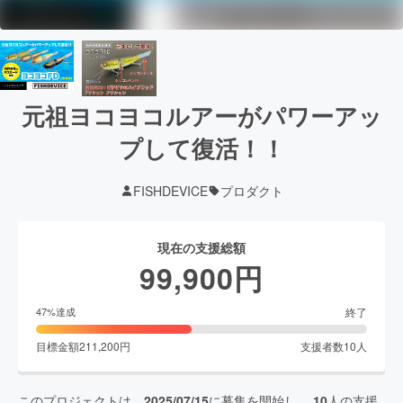
元祖ヨコヨコルアーがパワーアッ
プして復活！！
FISHDEVICE
プロダクト
現在の支援総額
99,900
円
終了
47
%達成
目標金額
211,200
円
支援者数
10
人
このプロジェクトは、
2025/07/15
に募集を開始し、
10
人の支援