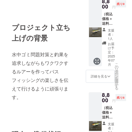
8,8
製
残り9
MADE
00
円
IN
（税込
JAPAN
価格＋
送料代
プロジェクト立ち
込み）
支援
ヨコ
者：
上げの背景
ヨコFD
1人
#0２
お届
ベビー
け予
トラウ
定：
水中ゴミ問題対策と釣果を
ト サ
2025
年07
イズ：
追求しながらもワクワクす
こ
月
16ｃ
の
リ
ｍ ウ
るルアーを作ってバス
タ
ー
エイ
ン
詳細を見る
を
フィッシングの楽しさを伝
ト：25
選
択
ｇ 素
す
る
えて行けるように頑張りま
材：
8,8
ウッド
す。
残り6
製
00
円
MADE
（税込
IN
価格＋
JAPAＮ
送料代
込み）
支援
ヨコ
者：
ヨコ
4人