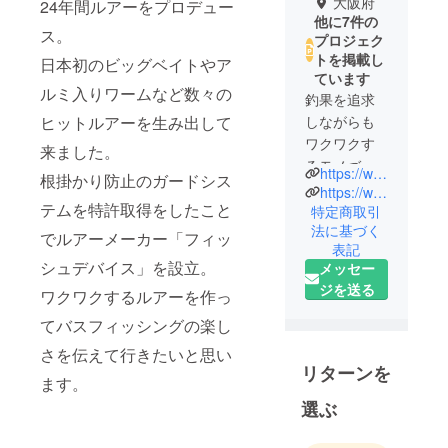
大阪府
24年間ルアーをプロデュー
他に7件の
ス。
プロジェク
トを掲載し
日本初のビッグベイトやア
ています
ルミ入りワームなど数々の
釣果を追求
ヒットルアーを生み出して
しながらも
ワクワクす
来ました。
るモノづく
https://www.instagram.com/takeshi.matsumoto.fd?igsh=aHd4NHdpOGJqN3ln
根掛かり防止のガードシス
りをカタチ
https://www.instagram.com/fishdevice?igsh=MW53MmRpeXMzNjNlbQ==
テムを特許取得をしたこと
にしてきた
特定商取引
法に基づく
ルアーデザ
でルアーメーカー「フィッ
表記
イナー松本
シュデバイス」を設立。
メッセー
猛司が自由
ジを送る
ワクワクするルアーを作っ
な発想とア
イデアでル
てバスフィッシングの楽し
アーの可能
さを伝えて行きたいと思い
性を追究す
リターンを
ます。
るメーカー
選ぶ
FISHDEVICE
（フィッ