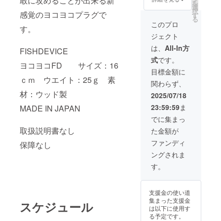
敢に攻めることが出来る新
を
ト：25
選
択
ｇ 素
感覚のヨコヨコプラグで
す
る
材：
このプロ
す。
ウッド
ジェクト
製
MADE
は、
All-In方
FISHDEVICE
IN
式
です。
JAPAN
ヨコヨコFD サイズ：16
目標金額に
ｃｍ ウエイト：25ｇ 素
関わらず、
材：ウッド製
2025/07/18
23:59:59
ま
MADE IN JAPAN
でに集まっ
取扱説明書なし
た金額が
ファンディ
保障なし
ングされま
す。
支援金の使い道
集まった支援金
スケジュール
は以下に使用す
る予定です。