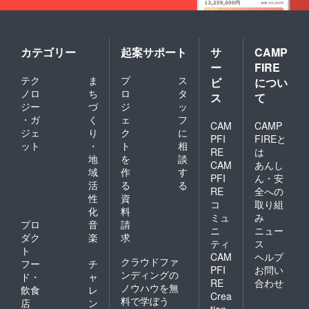
カテゴリー
起案サポート
サ
CAMP
ー
FIRE
テク
ま
プ
ス
ビ
につい
ノロ
ち
ロ
タ
ス
て
ジー
づ
ジ
ッ
・ガ
く
ェ
フ
CAM
CAMP
ジェ
り
ク
に
PFI
FIREと
ット
・
ト
相
RE
は
地
を
談
CAM
あんし
域
作
す
PFI
ん・安
活
る
る
RE
全への
性
資
コ
取り組
化
料
ミュ
み
プロ
音
請
ニ
ニュー
ダク
楽
求
ティ
ス
ト
CAM
ヘルプ
クラウドファ
フー
チ
PFI
お問い
ンディングの
ド・
ャ
RE
合わせ
ノウハウを無
飲食
レ
Crea
料で学ぼう
店
ン
tion