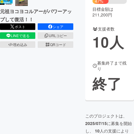
47%
目標金額は
元祖ヨコヨコルアーがパワーアッ
まちづくり・地域活性化
211,200円
プして復活！！
ポスト
シェア
支援者数
CAMPFIRE for Social Good
CAMPFIRE Creation
10
人
LINEで送る
URLコピー
CAMPFIREふるさと納税
machi-ya
コミュニティ
埋め込み
QRコード
募集終了まで残
り
終了
このプロジェクトは、
2025/07/15
に募集を開始
し、
10
人の支援により