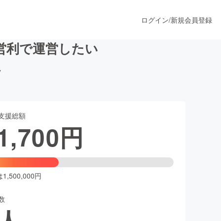
ログイン
/
新規会員登録
を非営利で運営したい
ツ
うすぐ公開されます
支援総額
プロダクト
1,700
円
ファッション
スポーツ
,500,000円
数
ア
ソーシャルグッド
人