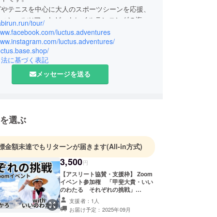
グやテニスを中心に大人のスポーツシーンを応援、
フィシャルツアーなど、トレイルランニングの海外
abirun.run/tour/
加ツアーの運営なども行っています。
/www.facebook.com/luctus.adventures
www.instagram.com/luctus.adventures/
luctus.base.shop/
ドファンディングにおいてはルクタスのグループ会
引法に基づく表記
社ウェッジホールディングスが運営を代行・支援し
す。
メッセージを送る
を選ぶ
標金額未達でもリターンが届きます
(All-in方式)
3,500
円
【アスリート協賛・支援枠】 Zoom
イベント参加権 「甲斐大貴・いい
のわたる それぞれの挑戦」
−Western States10位 くれいじーか
支援者：1人
ろのこれからと ５大陸ランナーい
お届け予定：2025年09月
いのわたるのオーストラリア横断