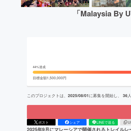
「Malaysia
44
%達成
目標金額
1,500,000
円
このプロジェクトは、
2025/08/01
に募集を開始し、
36
ポスト
シェア
LINEで送る
U
2025年9月にマレーシアで開催されるトレイルレース「