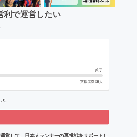
を非営利で運営したい
ツ
終了
支援者数
36
人
した
ーを非営利で運営して、日本人ランナーの再挑戦をサポートし