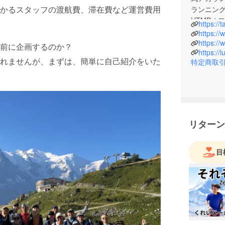
かるスタッフの渡航費、滞在費など運営費用
ランニン
UTMBオ
https://t
レース参
https:/
https://
前に企画するのか？
https://
当クラウ
れませんが、まずは、簡単に自己紹介をいた
特定商取
社株式会
ておりま
リターン
目