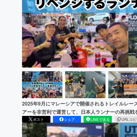
まちづくり・地域活性化
2025年9月にマレーシアで開催されるトレイルレース「Malay
アーを非営利で運営して、日本人ランナーの再挑戦
ポスト
シェア
LINEで送る
URLコ