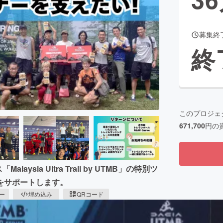
募集終
CAMPFIRE for Social Good
CAMPFIRE Creation
終
CAMPFIREふるさと納税
machi-ya
コミュニティ
このプロジェ
671,700
円の
sia Ultra Trail by UTMB」の特別ツ
をサポートします。
ピー
埋め込み
QRコード