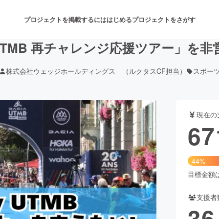
プロジェクトを掲載するには
はじめる
プロジェクトをさがす
 By UTMB 再チャレンジ応援ツアー」
株式会社ウェッジホールディングス （ルクタスCF担当）
スポー
注目のリターン
注目の新着プロジェクト
募集終了が近いプロジェクト
も
現在の
音楽
舞台・パフォーマンス
67
ゲーム・サービス開発
フード・飲食店
44%
書籍・雑誌出版
アニメ・漫画
目標金額は1
支援者
チャレンジ
ビューティー・ヘルスケ
36