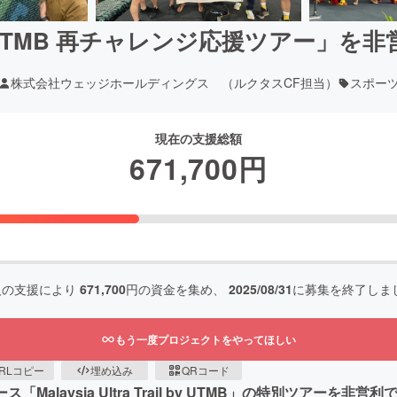
 By UTMB 再チャレンジ応援ツアー」
株式会社ウェッジホールディングス （ルクタスCF担当）
スポー
現在の支援総額
671,700
円
人の支援により
671,700
円の資金を集め、
2025/08/31
に募集を終了しま
もう一度プロジェクトをやってほしい
RLコピー
埋め込み
QRコード
Malaysia Ultra Trail by UTMB」の特別ツア