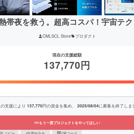
1℃で熱帯夜を救う。超高コスパ！宇宙テ
CMLSCL Store
プロダクト
現在の支援総額
137,770
円
人の支援により
137,770
円の資金を集め、
2025/08/04
に募集を終了しま
もう一度プロジェクトをやってほしい
RLコピー
埋め込み
QRコード