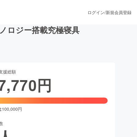
ログイン
/
新規会員登録
クノロジー搭載究極寝具
うすぐ公開されます
支援総額
プロダクト
7,770
円
ファッション
スポーツ
00,000円
数
ア
ソーシャルグッド
人