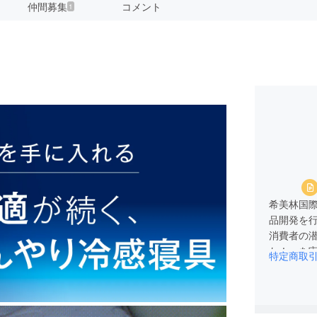
仲間募集
コメント
1
希美林国
品開発を
消費者の
た！」を
特定商取
フターサ
皆さまに
一層精進
上げます