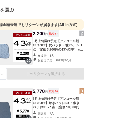
を選ぶ
標金額未達でもリターンが届きます
(All-in方式)
2,200
円
残り
47
8月上旬届け予定【アンコール割
43％OFF】枕パッド ・枕パッド× 1
点 ［定価 3,900円の43%OFF］ ※キ
リの良い価格で設定しています。 ※
支援者：3人
デザイン・仕様は変更になる可能性
お届け予定：2025年08月
もございます。ご了承ください。 ※
ご注文状況、使用部材の供給状況、
製造工程上の都合等により出荷時期
このリターンを選択する
る
が遅れる場合があります。
5,770
円
残り
58
8月上旬届け予定【アンコール割
43％OFF】敷きパッドSD ・敷き
パッドSD × 1点 ［定価 10,300円の
43%OFF］ ※キリの良い価格で設定
支援者：2人
しています。 ※デザイン・仕様は変
お届け予定：2025年08月