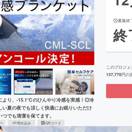
募集終
CAMPFIRE for Social Good
CAMPFIRE Creation
終
CAMPFIREふるさと納税
machi-ya
コミュニティ
このプロジェ
137,770
円の
より、-15.1℃のひんやり冷感を実感！◎冷
しい夏の夜でも涼しく快適にお眠りいただけ
いつでも清潔を保てます。
ピー
埋め込み
QRコード