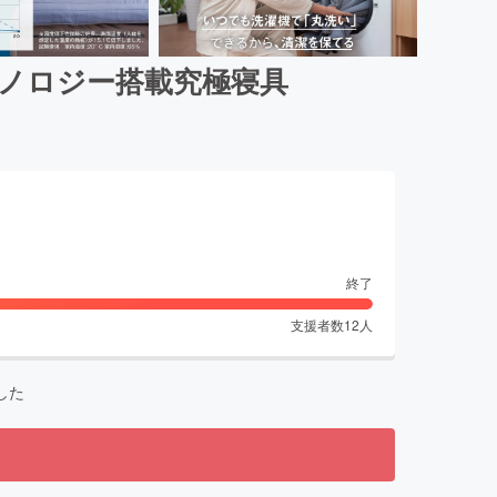
クノロジー搭載究極寝具
終了
支援者数
12
人
した