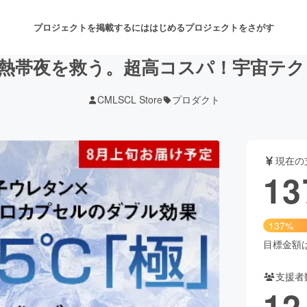
プロジェクトを掲載するには
はじめる
プロジェクトをさがす
1℃で熱帯夜を救う。超高コスパ！宇宙テ
CMLSCL Store
プロダクト
注目のリターン
注目の新着プロジェクト
募集終了が近いプロジェクト
も
現在の
音楽
舞台・パフォーマンス
13
ゲーム・サービス開発
フード・飲食店
137%
書籍・雑誌出版
アニメ・漫画
目標金額は1
支援者
チャレンジ
ビューティー・ヘルスケ
12