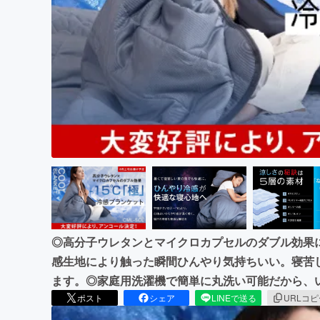
まちづくり・地域活性化
◎高分子ウレタンとマイクロカプセルのダブル効果に
感生地により触った瞬間ひんやり気持ちいい。寝苦
ます。◎家庭用洗濯機で簡単に丸洗い可能だから、
ポスト
シェア
LINEで送る
URLコ