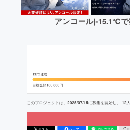
アンコール|-15.
137
%達成
目標金額
100,000
円
このプロジェクトは、
2025/07/15
に募集を開始し、
12
ポスト
シェア
LINEで送る
U