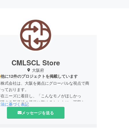
CMLSCL Store
大阪府
他に12件のプロジェクトを掲載しています
際株式会社は、大阪を拠点にグローバルな視点で商
行っております。
潜在ニーズに着目し、「こんなモノがほしかっ
実現する新価値の提供に努めるとともに、丁寧なア
引法に基づく表記
ービスを心がけてまいりました。
メッセージを送る
ご満足いただける商品をお届けできるよう、開発に
してまいります。今後とも何卒よろしくお願い申し
。