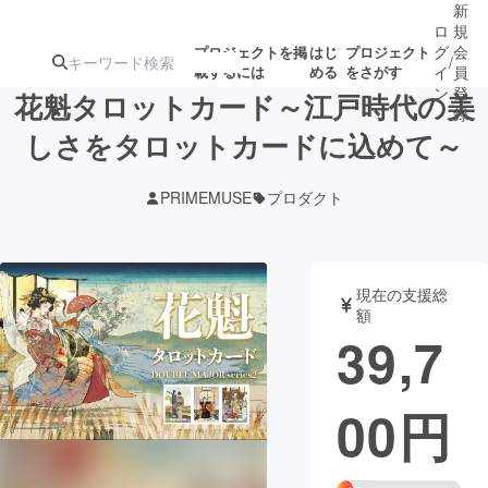
新
ロ
規
グ
会
プロジェクトを掲
はじ
プロジェクト
/
載するには
める
をさがす
イ
員
ン
登
花魁タロットカード～江戸時代の美
録
しさをタロットカードに込めて～
人気のプロ
注目のリ
注目の新着プロ
募集終了が近いプ
もうすぐ公開
PRIMEMUSE
プロダクト
ジェクト
ターン
ジェクト
ロジェクト
されます
アート・写真
音楽
現在の支援総
額
39,7
テクノロジー・ガジェット
ゲーム・サ
00
円
映像・映画
書籍・雑誌
ビジネス・起業
チャレンジ