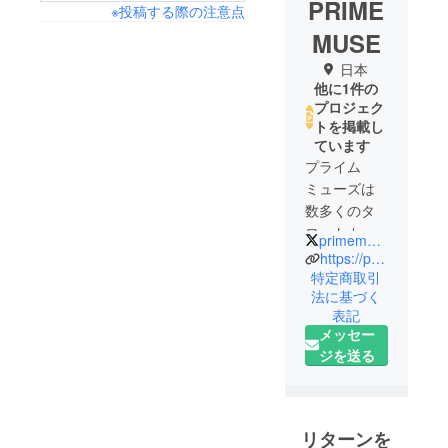
PRIME
※投稿する際の注意点
MUSE
日本
他に1件の
プロジェク
トを掲載し
ています
プライム
ミューズは
数多くのタ
ロットカー
primemuse
ド・オラク
https://primemuse-jp.com/
ルカード・
特定商取引
法に基づく
クリスタ
表記
ル・占術の
メッセー
書籍などを
ジを送る
直接デザイ
ン制作し、
新しい占術
道具を開発
リターンを