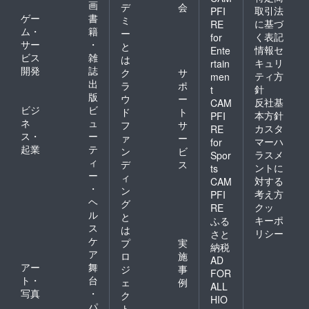
画
デ
会
取引法
PFI
ゲー
書
ミ
に基づ
RE
ム・
籍
ー
く表記
for
サー
・
と
情報セ
Ente
ビス
雑
は
キュリ
rtain
開発
誌
ク
サ
ティ方
men
出
ラ
ポ
針
t
版
ウ
ー
反社基
CAM
ビジ
ビ
ド
ト
本方針
PFI
ネ
ュ
フ
サ
カスタ
RE
ス・
ー
ァ
ー
マーハ
for
起業
テ
ン
ビ
ラスメ
Spor
ィ
デ
ス
ントに
ts
ー
ィ
対する
CAM
・
ン
考え方
PFI
ヘ
グ
クッ
RE
ル
と
キーポ
ふる
ス
は
リシー
さと
ケ
プ
実
納税
ア
ロ
施
AD
アー
舞
ジ
事
FOR
ト・
台
ェ
例
ALL
写真
・
ク
HIO
パ
ト