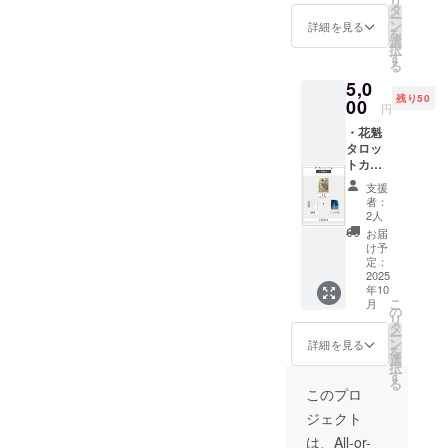
リ
タ
ー
ン
詳細を見る
を
選
択
す
る
5,0
残り50
00
円
・花魁
タロッ
トカー
ド ・解
支援
説書 ・
者：
スプ
2人
レッド
お届
布
け予
(70cm×
定：
70cm ※
2025
年10
カラー
こ
月
ランダ
の
リ
ム)
タ
ー
ン
詳細を見る
を
選
択
す
る
このプロ
ジェクト
は、All-or-