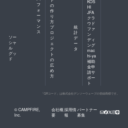
KOS
フ
の
HI
ォ
作
JFA
ー
り
クラ
マ
方
ウド
ン
プ
統
ファ
ス
ロ
計
ン
ソー
ジ
デ
ディ
シャ
ェ
ー
ング
ル
ク
タ
mac
グッ
ト
hi-ya
ド
の
補助
広
金申
め
請サ
方
ポー
ト
「QRコード」は株式会社デンソーウェーブの登録商標です。
© CAMPFIRE,
会社概
採用情
パートナー
Inc.
要
報
募集