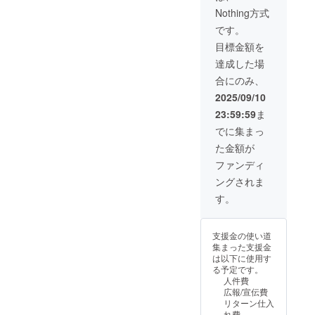
Nothing方式
です。
目標金額を
達成した場
合にのみ、
2025/09/10
23:59:59
ま
でに集まっ
た金額が
ファンディ
ングされま
す。
支援金の使い道
集まった支援金
は以下に使用す
る予定です。
人件費
広報/宣伝費
リターン仕入
れ費