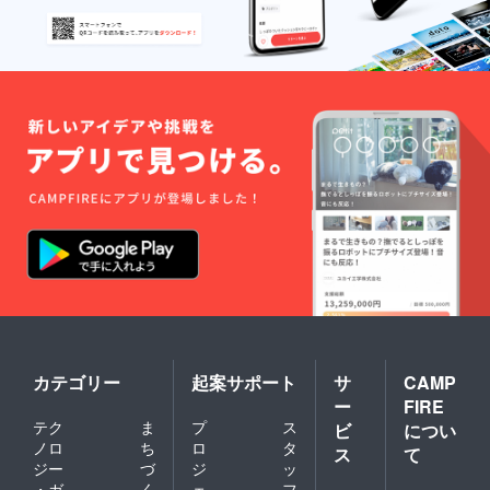
カテゴリー
起案サポート
サ
CAMP
ー
FIRE
テク
ま
プ
ス
ビ
につい
ノロ
ち
ロ
タ
ス
て
ジー
づ
ジ
ッ
・ガ
く
ェ
フ