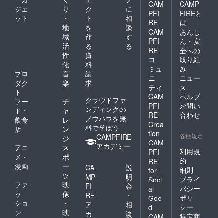
CAM
CAMP
ジェ
り
ク
に
PFI
FIREと
ット
・
ト
相
RE
は
地
を
談
CAM
あんし
域
作
す
PFI
ん・安
活
る
る
RE
全への
性
資
コ
取り組
化
料
ミュ
み
プロ
音
請
ニ
ニュー
ダク
楽
求
ティ
ス
ト
CAM
ヘルプ
クラウドファ
フー
チ
PFI
お問い
ンディングの
ド・
ャ
RE
合わせ
ノウハウを無
飲食
レ
Crea
料で学ぼう
店
ン
tion
各種規定
CAMPFIRE
ジ
CAM
アカデミー
アニ
ス
利用規
PFI
メ・
ポ
約
RE
漫画
ー
CA
説
細則
for
ツ
MP
明
プライ
Soci
ファ
映
FI
会
バシー
al
ッ
像
RE
・
ポリ
Goo
ショ
・
ア
相
シー
d
ン
映
カ
談
特定商
CAM