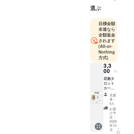
し続けるこ
選ぶ
とが主な目
標です。
プライム
目標金額
ミューズの
未達なら
新しい占い
全額返金
されます
道具を是非
(All-or-
手にしてみ
Nothing
てくださ
方式)
い。
3,3
00
円
花魁タ
ロット
カード
+解説書
支援
者：
5人
お届
け予
定：
2025
年10
こ
月
の