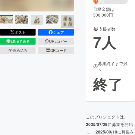
13%
目標金額は
まちづくり・地域活性化
300,000円
支援者数
CAMPFIRE for Social Good
CAMPFIRE Creation
ポスト
シェア
7
人
CAMPFIREふるさと納税
machi-ya
コミュニティ
LINEで送る
URLコピー
埋め込み
QRコード
募集終了まで残
り
終了
このプロジェクトは、
2025/07/29
に募集を開始
し、
2025/09/10
に募集を