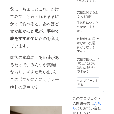
ださい
父に「ちょっとこれ、かけ
：
支援に関するよ
ロゴや
てみて」と言われるままに
くある質問
バナー
などの
手数料はいく
かけて食べると、あれほど
画像の
らかかります
受け渡
食が細かった私が、夢中で
か？
しにつ
箸をすすめていた
のを覚え
いて
目標金額に届
は、プ
かなかった場
ています。
ロジェ
合どうなりま
クト終
すか？
了後に
家族の食卓に、あの味があ
お送り
支援で困った
する
時はどこに相
るだけで、みんなが笑顔に
メール
談したらいい
をご確
なった。そんな思い出が、
ですか？
認くだ
さい。
この【でかにんにくじょー
ヘルプページを
見る
ゆ】の原点です。
このプロジェクト
の問題報告は
こち
ら
よりお問い合わ
せください