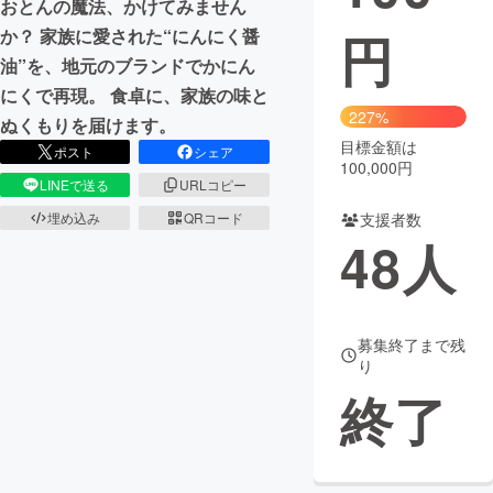
おとんの魔法、かけてみません
円
か？ 家族に愛された“にんにく醤
まちづくり・地域活性化
油”を、地元のブランドでかにん
にくで再現。 食卓に、家族の味と
CAMPFIRE for Social Good
CAMPFIRE Creation
227%
ぬくもりを届けます。
CAMPFIREふるさと納税
machi-ya
コミュニティ
目標金額は
ポスト
シェア
100,000円
LINEで送る
URLコピー
支援者数
埋め込み
QRコード
48
人
募集終了まで残
り
終了