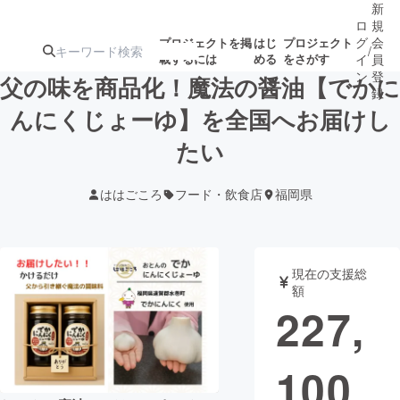
新
ロ
規
グ
会
プロジェクトを掲
はじ
プロジェクト
/
載するには
める
をさがす
イ
員
ン
登
父の味を商品化！魔法の醤油【でかに
録
んにくじょーゆ】を全国へお届けし
たい
人気のプロ
注目のリ
注目の新着プロ
募集終了が近いプ
もうすぐ公開
ジェクト
ターン
ジェクト
ロジェクト
されます
ははごころ
フード・飲食店
福岡県
アート・写真
音楽
現在の支援総
テクノロジー・ガジェット
ゲーム・サ
額
227,
映像・映画
書籍・雑誌
100
ビジネス・起業
チャレンジ