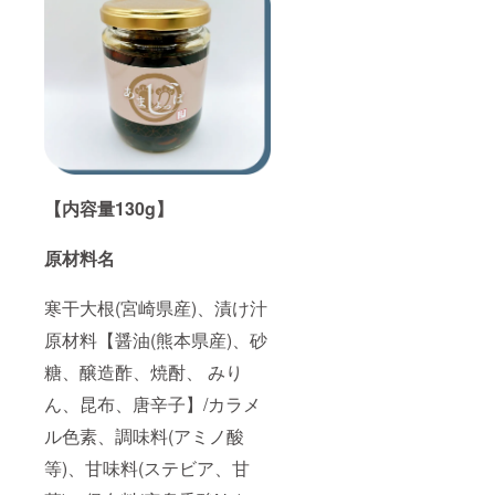
【内容量130g】
原材料名
寒干大根(宮崎県産)、漬け汁
原材料【醤油(熊本県産)、砂
糖、醸造酢、焼酎、 みり
ん、昆布、唐辛子】/カラメ
ル色素、調味料(アミノ酸
等)、甘味料(ステビア、甘