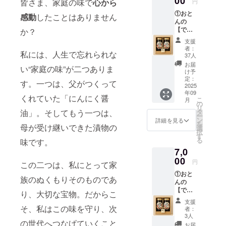
00
皆さま、家庭の味で
心から
円
①おと
感動
したことはありません
んの
【でか
か？
にんに
支援
く
者：
私には、人生で忘れられな
じょー
37人
ゆ】の
お届
い“家庭の味”が二つありま
２本×１
け予
セッ
定：
す。一つは、父がつくって
ト ま
2025
年09
るごと
くれていた「にんにく醤
こ
月
にんに
の
リ
くを入
油」。そしてもう一つは、
タ
ー
れたタ
ン
詳細を見る
を
母が受け継いできた漬物の
イプ
選
択
と、き
す
る
味です。
ざみに
7,0
んにく
を入れ
00
円
この二つは、私にとって家
たタイ
①おと
プにな
族のぬくもりそのものであ
んの
りま
【でか
す。は
り、大切な宝物。だからこ
にんに
はごこ
支援
く
ろ代表
そ、私はこの味を守り、次
者：
じょー
末安の
3人
の世代へつなげていくこと
ゆ】の
父直伝
お届