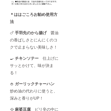
＊ははごころお勧め使用方
法
🍗
手羽先のから揚げ
醤油
の香ばしさとにんにくのコ
クで止まらない美味しさ！
🍳
チキンソテー
仕上げに
サッとかけて、味が決ま
る！
🍚
ガーリックチャーハン
炒め油の代わりに使うと、
深みと香りがUP！
🥘
麻婆豆腐
ピリ辛の中に