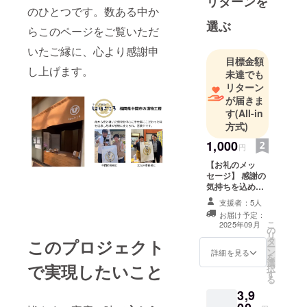
リターンを
のひとつです。数ある中か
ます。
選ぶ
らこのページをご覧いただ
いたご縁に、心より感謝申
目標金額
し上げます。
未達でも
リターン
が届きま
す
(All-in
方式)
1,000
円
【お礼のメッ
セージ】 感謝の
気持ちを込め
て、お礼のメッ
支援者：5人
セージをお送り
お届け予定：
します。
こ
2025年09月
の
リ
タ
このプロジェクト
ー
ン
詳細を見る
を
選
で実現したいこと
択
す
る
3,9