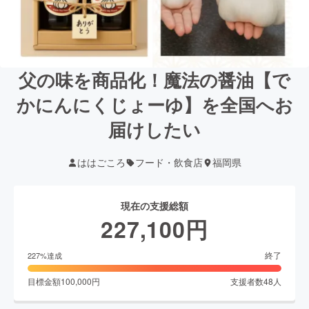
父の味を商品化！魔法の醤油【で
かにんにくじょーゆ】を全国へお
届けしたい
ははごころ
フード・飲食店
福岡県
現在の支援総額
227,100
円
終了
227
%達成
目標金額
100,000
円
支援者数
48
人