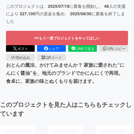
このプロジェクトは、
2025/07/19
に募集を開始し、
48
人の支援
により
227,100
円の資金を集め、
2025/08/30
に募集を終了しま
した
もう一度プロジェクトをやってほしい
ポスト
シェア
LINEで送る
URLコピー
埋め込み
QRコード
おとんの魔法、かけてみませんか？ 家族に愛された“に
んにく醤油”を、地元のブランドでかにんにくで再現。
食卓に、家族の味とぬくもりを届けます。
このプロジェクトを見た人はこちらもチェックし
ています