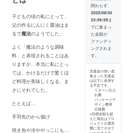
掲載 ＊
味料と
関わらず、
イベン
母の至
ト出店
極のご
2025/08/30
子どもの頃の私にとって、
時にお
飯のお
23:59:59
ま
ける
伴を是
父の作るにんにく醤油はま
お礼
非ご賞
でに集まっ
ボード
味くだ
るで
魔法
のようでした。
た金額が
でのご
さ
紹介
い。！
ファンディ
（縦６
よく「魔法のような調味
ングされま
ｃｍ×横
１５ｃ
料」と表現されることはあ
す。
ｍ） ＊
インス
りますが、本当に私にとっ
タグラ
支援金の使い道
ては、かけるだけで驚くほ
ム等で
集まった支援金
のご紹
ど料理が美味しくなる、ま
は以下に使用す
介 注意
る予定です。
事項：
さにそれでした。
リターン仕入
支援
れ費
時、必
パッケージデ
ず備考
たとえば…
ザイン費用
欄に掲
広報費
載を希
※目標金額を超
望され
手羽先のから揚げ
えた場合はプロ
るお名
ジェクトの運営
前をご
費に充てさせて
焼き魚や冷ややっこにも…
記入く
いただきます。