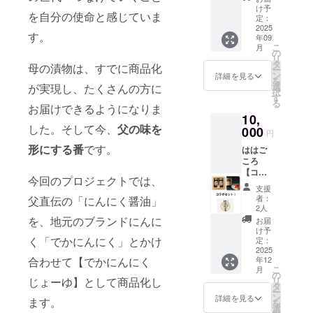
２本×２
の味を
け予
を自分の使命と感じていま
セッ
是非！
定：
ト ま
2025
②お礼
す。
年09
るごと
のメッ
こ
月
にんに
セージ
の
リ
くを入
タ
母の漬物は、すでに商品化
ー
れたタ
ン
詳細を見る
を
イプ
選
が実現し、たくさんの方に
択
と、き
す
る
ざみに
お届けできるようになりま
10,
んにく
した。そして今、
父の味を
を入れ
000
円
たタイ
形
にする番
です。
ははご
プにな
ころ
りま
【コラ
す。は
今回のプロジェクトでは、
ボセッ
はごこ
支援
ト】 ①
ろ代表
者：
父直伝の「にんにく醤油」
おとん
末安の
2人
の【で
父直伝
を、地元のブランドにんに
お届
かにん
の味を
け予
にく
く「でかにんにく」とかけ
是非！
定：
じょー
2025
お得な
合わせて【でかにんにく
年12
ゆ】２
リター
こ
月
本×１
ンに
の
じょーゆ】として商品化し
リ
セット
なって
タ
ー
（まる
おりま
ン
詳細を見る
ます。
を
ごとタ
す。 ②
選