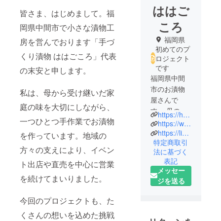
ははご
皆さま、はじめまして。福
ころ
岡県中間市で小さな漬物工
福岡県
房を営んでおります「手づ
初めてのプ
くり漬物 ははごころ」代表
ロジェクト
です
の末安と申します。
福岡県中間
市のお漬物
私は、母から受け継いだ家
屋さんで
庭の味を大切にしながら、
す。 母の手
https://haha-gocoro.jp/
一つひとつ手作業でお漬物
料理を思い
https://www.instagram.com/hahagocoro_1013/
出すような
https://line.me/R/ti/p/@493scwar?ts=01281548&oat_content=url
を作っています。地域の
特定商取引
温かみのあ
方々の支えにより、イベン
法に基づく
る味わい
表記
ト出店や直売を中心に営業
と、手作り
メッセー
で素材にこ
を続けてまいりました。
ジを送る
だわり丁寧
に仕上げた
今回のプロジェクトも、た
お漬物をお
くさんの想いを込めた挑戦
届けいたし