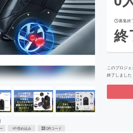
募集終
CAMPFIRE for Social Good
CAMPFIRE Creation
終
CAMPFIREふるさと納税
machi-ya
コミュニティ
このプロジェ
終了しました
！
ピー
埋め込み
QRコード