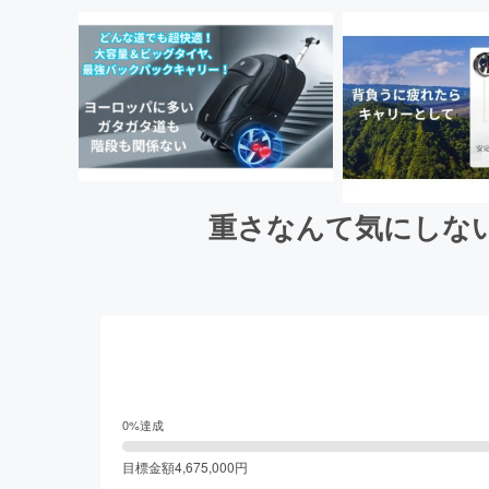
重さなんて気にしな
0
%達成
目標金額
4,675,000
円