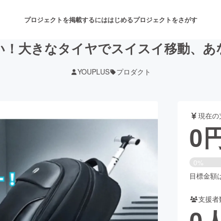
プロジェクトを掲載するには
はじめる
プロジェクトをさがす
い！大きなタイヤでスイスイ移動、あ
YOUPLUS
プロダクト
注目のリターン
注目の新着プロジェクト
募集終了が近いプロジェクト
も
現在の
音楽
舞台・パフォーマンス
0
ゲーム・サービス開発
フード・飲食店
0%
書籍・雑誌出版
アニメ・漫画
目標金額は4
支援者
チャレンジ
ビューティー・ヘルスケ
0