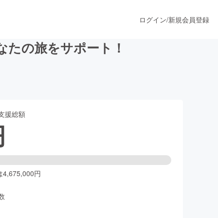
ログイン
/
新規会員登録
なたの旅をサポート！
うすぐ公開されます
支援総額
プロダクト
円
ファッション
スポーツ
,675,000円
数
ア
ソーシャルグッド
人