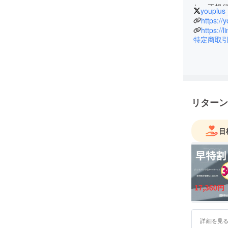
し、正規
youplus
書を頂い
https://
出来るだ
https://
特定商取
他の方と
中でも最
当店の公
紹介でき
LINEビ
リターン
是非、追
お得な情
支援頂いた
目
ら対応も
至らない
す。
詳細を見