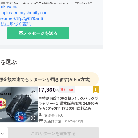
代理店契約、またはOEM契約などをし、正式に証明
_okayama
た商品をクラファンでプロジェクトしています。
youplus-eu.myshopify.com
けお安く提供するつもりです。
line.me/R/ti/p/@670arfti
引法に基づく表記
似た商品、全く同じ商品があると思いますが、その
安を目指しています。
メッセージを送る
式オンラインショップではキャンプファイヤーでご
ていない商品など数多く販売中です。
ジネスアカウント作成しました。
を選ぶ
加ください。
報や、クーポン券などお配りしています。
商品の不具合などもLINEからメッセージを頂けた
標金額未達でもリターンが届きます
(All-in方式)
早いです。
17,360
円
残り
100
早特割 限定100名様 バックパック型
ことが多々あるかと思いますが宜しくお願い致しま
キャリー×１ 通常販売価格 24,800円
から30%OFF 17,360円送料込み
支援者：0人
お届け予定：2025年12月
このリターンを選択する
る