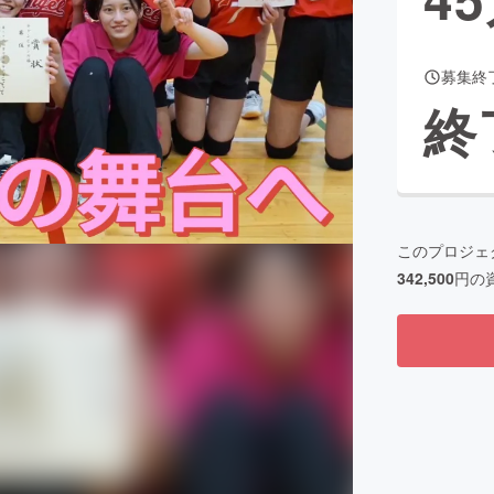
募集終
CAMPFIRE for Social Good
CAMPFIRE Creation
終
CAMPFIREふるさと納税
machi-ya
コミュニティ
このプロジェ
342,500
円の