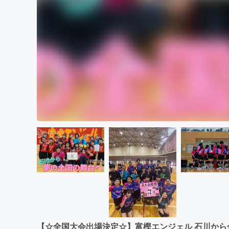
【☆全国大会出場決定☆】富樫エンジェル 石川か