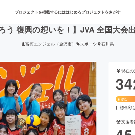
プロジェクトを掲載するには
はじめる
プロジェクトをさがす
ろう 復興の想いを！】JVA 全国大会
富樫エンジェル（金沢市）
スポーツ
石川県
注目のリターン
注目の新着プロジェクト
募集終了が近いプロジェクト
も
現在の
音楽
舞台・パフォーマンス
34
ゲーム・サービス開発
フード・飲食店
68%
書籍・雑誌出版
アニメ・漫画
目標金額は5
支援者
チャレンジ
ビューティー・ヘルスケ
45