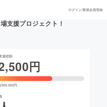
ログイン
/
新規会員登録
出場支援プロジェクト！
うすぐ公開されます
支援総額
プロダクト
2,500
円
ファッション
スポーツ
00,000円
数
ア
ソーシャルグッド
人