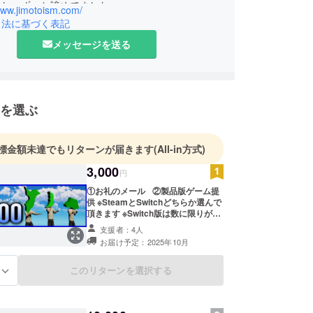
たし、ずっと諦めてました。
www.jimotoism.com/
引法に基づく表記
な中、『スーパーマリオメーカー2』で自分でス
メッセージを送る
作って友達が楽しんでくれてるのが嬉し過ぎて、思
金100万円を使ってこのゲームを作りました！
友人だけでなくイベントでは本当に多くの方に楽し
を選ぶ
、最高に幸せでした！
回言われるのが
標金額未達でもリターンが届きます
(All-in方式)
3,000
があったらよかったのに！あとSwitchで出し
円
①お礼のメール ②製品版ゲーム提
供 ※SteamとSwitchどちらか選んで
その要望に応えてもっと多くの人に楽しんで頂きた
頂きます ※Switch版は数に限りがあ
生初のクラファンに挑戦することになりました！
るので先着順（高い値段のコースの
支援者：4人
人優先） ③エンドロールに名前掲
お届け予定：2025年10月
載 （備考欄に入れたいお名前を入力
んなで地元愛を爆発させましょう！！！
ください） ※掲載内容について、公
序良俗に反する場合や、第三者の権
このリターンを選択する
る
利侵害の可能性がある場合など、変
更をお願いすることがあります。