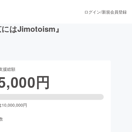
ログイン
/
新規会員登録
Jimotoism』
うすぐ公開されます
支援総額
プロダクト
5,000
円
ファッション
スポーツ
0,000,000円
数
ア
ソーシャルグッド
人