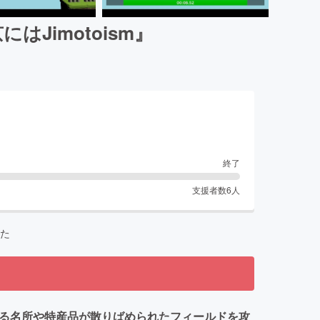
Jimotoism』
終了
支援者数
6
人
た
ある名所や特産品が散りばめられたフィールドを攻