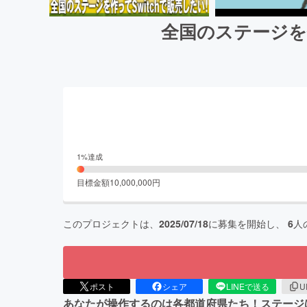
全国のステージを作
1
%達成
目標金額
10,000,000
円
このプロジェクトは、
2025/07/18
に募集を開始し、
6
人
ポスト
シェア
LINEで送る
U
あなたが操作するのは各都道府県たち！ステージ