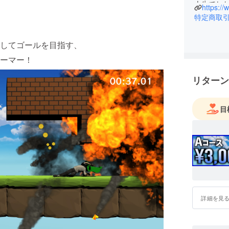
人生でし
https://
特定商取
ただそん
テージを
してゴールを目指す、
い切って貯
ーマー！
完成後、
リターン
んで頂き
そこで毎
目
「私の地元
て！」
勿論僕も
いので人
どうかみ
詳細を見