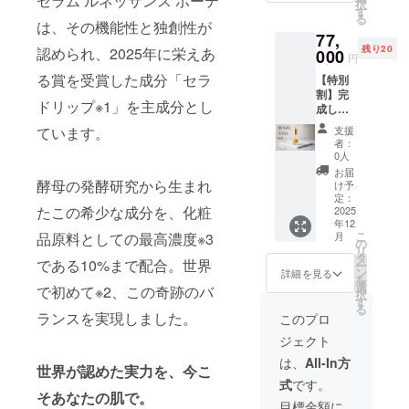
セラム ルネッサンス ボーテ
択
宅急便
す
る
にて発
は、その機能性と独創性が
77,
送
残り20
認められ、2025年に栄えあ
000
円
る賞を受賞した成分「セラ
【特別
割】完
ドリップ※1」を主成分とし
成した
商品5本
支援
ています。
・詳
者：
細：セ
0人
ラム
お届
ルネッ
酵母の発酵研究から生まれ
け予
サン
定：
たこの希少な成分を、化粧
ス
2025
年12
ボー
こ
月
品原料としての最高濃度※3
テ 5本
の
リ
・提供
タ
である10%まで配合。世界
ー
方法：
ン
詳細を見る
を
完成後
選
で初めて※2、この奇跡のバ
択
宅急便
す
る
にて発
ランスを実現しました。
このプロ
送
ジェクト
は、
All-In方
世界が認めた実力を、今こ
式
です。
そあなたの肌で。
目標金額に