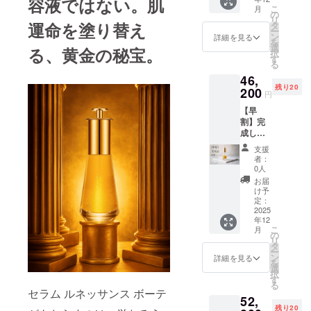
容液ではない。肌
ボー
こ
月
テ 3本
の
リ
・提供
運命を塗り替え
タ
ー
方法：
ン
詳細を見る
を
完成後
選
る、黄金の秘宝。
択
宅急便
す
る
にて発
46,
送
残り20
200
円
【早
割】完
成した
商品3本
支援
・詳
者：
細：セ
0人
ラム
お届
ルネッ
け予
サン
定：
ス
2025
年12
ボー
こ
月
テ 3本
の
リ
・提供
タ
ー
方法：
ン
詳細を見る
を
完成後
選
択
宅急便
す
る
にて発
セラム ルネッサンス ボーテ
52,
送
残り20