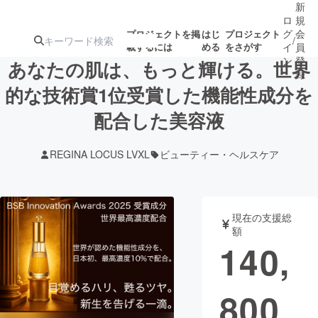
新
ロ
規
グ
会
プロジェクトを掲
はじ
プロジェクト
/
載するには
める
をさがす
イ
員
ン
登
あなたの肌は、もっと輝ける。世界
録
的な技術賞1位受賞した機能性成分を
配合した美容液
人気のプロ
注目のリ
注目の新着プロ
募集終了が近いプ
もうすぐ公開
ジェクト
ターン
ジェクト
ロジェクト
されます
REGINA LOCUS LVXL
ビューティー・ヘルスケア
アート・写真
音楽
現在の支援総
テクノロジー・ガジェット
ゲーム・サ
額
140,
映像・映画
書籍・雑誌
800
ビジネス・起業
チャレンジ