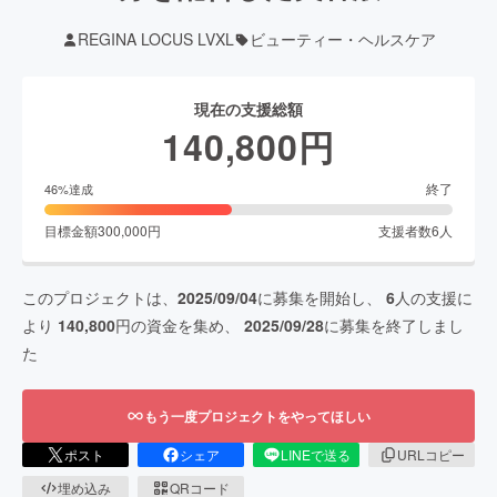
REGINA LOCUS LVXL
ビューティー・ヘルスケア
現在の支援総額
140,800
円
終了
46
%達成
目標金額
300,000
円
支援者数
6
人
このプロジェクトは、
2025/09/04
に募集を開始し、
6
人の支援に
より
140,800
円の資金を集め、
2025/09/28
に募集を終了しまし
た
もう一度プロジェクトをやってほしい
ポスト
シェア
LINEで送る
URLコピー
埋め込み
QRコード