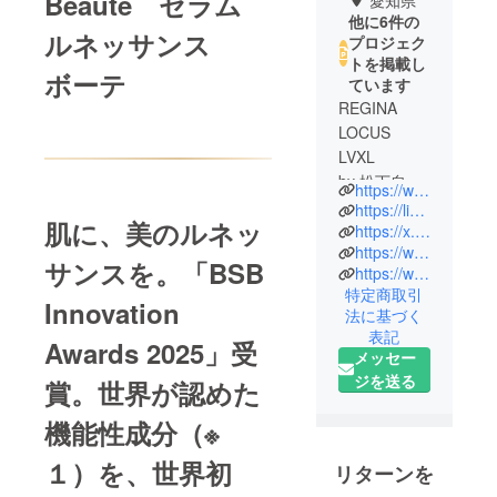
Beauté セラム
他に6件の
ルネッサンス
プロジェク
トを掲載し
ボーテ
ています
REGINA
LOCUS
LVXL
by 松下自然
https://www.reginalocuslvxl.com/
食品株式会
https://linktr.ee/m.naturalfood
肌に、美のルネッ
社
https://x.com/REGINALOCUSLVXL
https://www.chrosnof.com/
代表取締
サンスを。「BSB
https://www.youtube.com/@chrosnof
役 松下
特定商取引
嵩枝
Innovation
法に基づく
表記
Awards 2025」受
1981年生ま
メッセー
れ、愛知県
ジを送る
賞。世界が認めた
出身。大学
で建設工学
機能性成分（※
を学び、構
１）を、世界初
リターンを
造や因果、