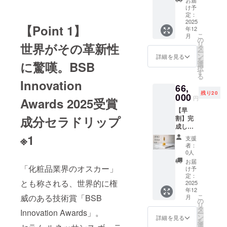
お届
ルネッ
け予
サン
定：
ス
2025
【Point 1】
年12
ボー
こ
月
テ 5本
の
リ
世界がその革新性
・提供
タ
ー
方法：
ン
詳細を見る
を
完成後
に驚嘆。BSB
選
択
宅急便
す
る
にて発
Innovation
66,
送
残り20
000
円
Awards 2025受賞
【早
成分セラドリップ
割】完
成した
商品5本
※1
支援
・詳
者：
細：セ
0人
ラム
お届
ルネッ
「化粧品業界のオスカー」
け予
サン
定：
とも称される、世界的に権
ス
2025
年12
ボー
こ
威のある技術賞「BSB
月
テ 5本
の
リ
・提供
タ
Innovation Awards」。
ー
方法：
ン
詳細を見る
を
完成後
選