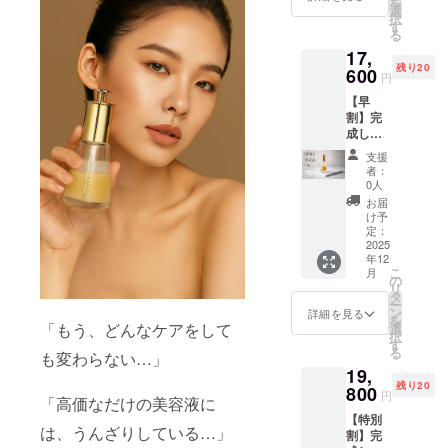
を
完成後
選
下自然食品
択
宅急便
す
る
株式会社を
にて発
17,
送
立ち上げ、
残り20
600
円
研究と事業
【早
の両立に取
割】完
り組む。現
成した
在は、物理
商品1本
支援
・詳
モデルとAIを
者：
細：セ
0人
用いた皮膚
ラム
お届
老化シミュ
ルネッ
け予
サン
定：
レーション
ス
2025
基盤
年12
ボー
こ
月
テ 1本
「CHROSN
の
リ
・提供
タ
OF」を開
ー
方法：
ン
詳細を見る
を
発。企画・
完成後
「もう、どんなケアをして
選
択
宅急便
実装・検
す
る
も変わらない…」
にて発
証・レポー
19,
送
残り20
ト化までを
800
円
「高価なだけの美容液に
一人で行
【特別
は、うんざりしている…」
い、老化を
割】完