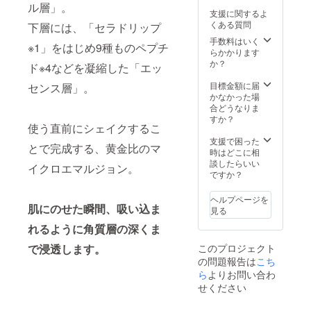
ル層」。
支援に関するよ
くある質問
下層には、「セラドリップ
手数料はいく
※1」をはじめ9種ものペプチ
らかかります
か？
ド※4などを凝縮した「エッ
目標金額に届
センス層」。
かなかった場
合どうなりま
すか？
使う直前にシェイクするこ
支援で困った
とで完成する、黄金比のマ
時はどこに相
談したらいい
イクロエマルジョン。
ですか？
ヘルプページを
肌にのせた瞬間、吸い込ま
見る
れるように角質層の深くま
このプロジェクト
で浸透します。
の問題報告は
こち
ら
よりお問い合わ
せください