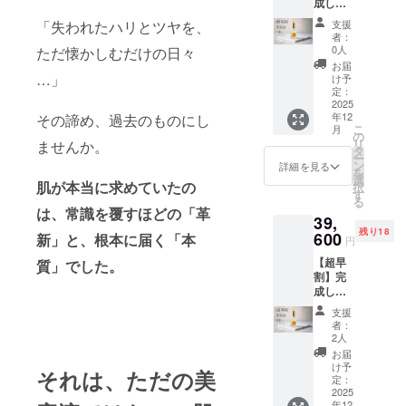
成した
構造的に理
商品1本
支援
「失われたハリとツヤを、
解し活用す
・詳
者：
る新しい仕
細：セ
0人
ただ懐かしむだけの日々
ラム
組みの構築
お届
ルネッ
…」
け予
を目指して
サン
定：
ス
2025
いる。
年12
その諦め、過去のものにし
ボー
こ
月
テ 1本
の
リ
ませんか。
・提供
タ
ー
方法：
ン
詳細を見る
を
完成後
選
肌が本当に求めていたの
択
宅急便
す
る
にて発
は、常識を覆すほどの「革
39,
送
残り18
600
新」と、根本に届く「本
円
【超早
質」でした。
割】完
成した
商品3本
支援
・詳
者：
細：セ
2人
ラム
お届
ルネッ
け予
それは、ただの美
サン
定：
ス
2025
年12