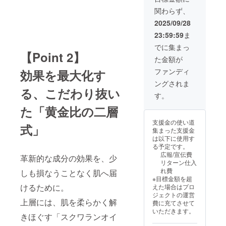
関わらず、
2025/09/28
23:59:59
ま
でに集まっ
【Point 2】
た金額が
ファンディ
効果を最大化す
ングされま
る、こだわり抜い
す。
た「黄金比の二層
支援金の使い道
式」
集まった支援金
は以下に使用す
る予定です。
広報/宣伝費
革新的な成分の効果を、少
リターン仕入
れ費
しも損なうことなく肌へ届
※目標金額を超
けるために。
えた場合はプロ
ジェクトの運営
上層には、肌を柔らかく解
費に充てさせて
いただきます。
きほぐす「スクワランオイ