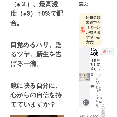
長期変化を
（※２）、最高濃
選ぶ
数理的に捉
度（※3） 10%で配
える思考を
目標金額
修得。美容
合。
未達でも
分野に携わ
リターン
る中で、感
が届きま
覚的評価や
す
(All-in
短期的診断
方式)
目覚めるハリ、甦
では説明し
15,
きれない
るツヤ。新生を告
残り16
400
円
「老化の進
【超早
げる一滴。
行プロセ
割】完
成した
ス」そのも
商品1本
のに課題意
支援
・詳
者：
識を持つ。
細：セ
4人
鏡に映る自分に、
ラム
化粧品ブラ
お届
ルネッ
け予
ンド
心からの自信を持
サン
定：
「REGINA
ス
2025
年12
てていますか？
ボー
LOCUS
こ
月
テ 1本
の
LVXL」、食
リ
・提供
タ
ー
方法：
品分野の松
ン
詳細を見る