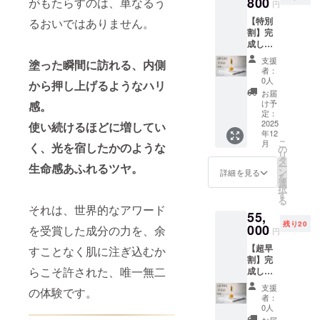
800
がもたらすのは、単なるう
円
【特別
るおいではありません。
割】完
成した
商品3本
支援
塗った瞬間に訪れる、内側
・詳
者：
細：セ
0人
から押し上げるようなハリ
ラム
お届
ルネッ
け予
感。
サン
定：
ス
2025
使い続けるほどに増してい
年12
ボー
こ
月
く、光を宿したかのような
テ 3本
の
リ
・提供
タ
ー
生命感あふれるツヤ。
方法：
ン
詳細を見る
を
完成後
選
択
宅急便
す
る
にて発
それは、世界的なアワード
55,
送
残り20
000
を受賞した成分の力を、余
円
【超早
すことなく肌に注ぎ込むか
割】完
らこそ許された、唯一無二
成した
商品5本
支援
の体験です。
・詳
者：
細：セ
0人
ラム