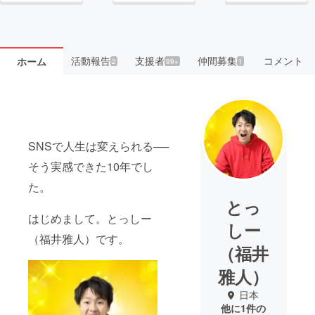
活動報告
支援者
仲間募集
コメント
ホーム
2
99+
1
SNSで人生は変えられる──
そう実感できた10年でし
た。
とっ
はじめまして。とっしー
しー
（福井雅人）です。
（福井
雅人）
日本
他に1件の