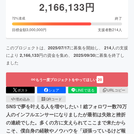
2,166,133
円
終了
72
%達成
目標金額
3,000,000
円
支援者数
214
人
このプロジェクトは、
2025/07/17
に募集を開始し、
214
人の支援
により
2,166,133
円の資金を集め、
2025/09/30
に募集を終了し
ました
もう一度プロジェクトをやってほしい
20
ポスト
シェア
LINEで送る
URLコピー
埋め込み
QRコード
SNSで夢を叶える人を増やしたい！総フォロワー数70万
人のインフルエンサーになりましたが最初は失敗と挫折
の連続でした。多くの方に支えられてここまで来たから
こそ、僕自身の経験やノウハウを「頑張っているけど報