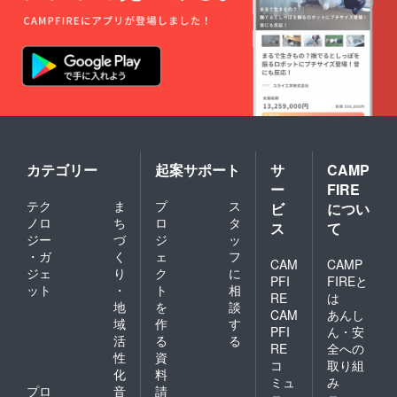
の夢の
解し、
必要な
実現に
地道に
人に
役立て
積み重
しっか
てくだ
ねるこ
り届け
さい！
とが必
ます。
要。 こ
本気で
の塾で
広げた
は、単
い方、
なるテ
一緒に
クニッ
爆発力
クでは
ある発
なく
信を仕
カテゴリー
起案サポート
サ
CAMP
「考え
掛けて
ー
FIRE
方」と
いきま
テク
ま
プ
ス
ビ
につい
「仕組
しょ
ノロ
ち
ロ
タ
み化」
う。 ※
ス
て
に重き
内容に
ジー
づ
ジ
ッ
を置い
よって
・ガ
く
ェ
フ
CAM
CAMP
ていま
は事前
ジェ
り
ク
に
す。 一
確認や
PFI
FIREと
ット
・
ト
相
人では
調整の
RE
は
地
を
談
たどり
ご相談
CAM
あんし
着けな
をさせ
域
作
す
PFI
ん・安
かった
ていた
活
る
る
RE
全への
景色
だく場
性
資
を、こ
合があ
コ
取り組
化
料
こで一
りま
ミュ
み
プロ
音
請
緒に目
す。