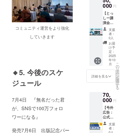
50,
応えし
届けた
く、お
者同士
日迄 ・
い、 “心
e登録者
000
て、少
い情報
子さん
円
の交流
受講方
からモ
10万
人数限
があ
の学習
会 ●参
法：オ
テる”あ
【とっ
人、 数
定のリ
る」 と
支援に
加期間
ンライ
なたへ
しー講
百の
アルラ
いう方
悩んで
2025年
ン
進化す
演会を
SNSア
ンチ会
にとっ
いる親
10月〜
（Zoom
る90
主催す
コミュニティ運営をより強化
カウン
をご用
て、非
御さん
支援
2026年
）を使
分。 少
る権
トをプ
意しま
常に効
者：
にも、
8月末ま
用しま
人数だ
していきます
利】 ＼
ロ
した。
0人
果的な
特にお
で ● こ
す。 ●
からこ
あなた
デュー
カフェ
PR手段
お届
すすめ
んな方
こんな
そ深く
が“とっ
スして
やレス
け予
になり
の内容
におす
方にお
届く、
しー講
きたイ
定：
トラン
ます。
です。
すめ ・
すすめ
恋愛の
演会”の
2025
ンフル
など落
配信先
● 得ら
SNSで
・出版
アップ
年10
主催者
エン
ち着い
は、
れるこ
の発信
こ
に興味
月
デート
になれ
サー
の
た空間
とっ
と ・自
を本気
リ
がある
体験
🔸5. 今後のスケ
るチャ
「とっ
タ
で、
しーが
分やお
で続け
ー
すべて
を。 一
ンス ／
しー」
ン
SNSの
詳細を見る
これま
子さん
たい方
を
の人 ・
緒に
TikTok
が、あ
選
ジュール
活用・
で築い
に合っ
・影響
択
情報発
「好き
フォロ
なたの
す
ビジネ
てきた
た勉強
力を育
る
信を強
になっ
ワー47
主催す
スの悩
SNS・
スタイ
てたい
化した
てもら
70,
万人、
るイベ
み・将
ビジネ
ルの発
起業
い起業
える自
YouTub
000
7月4日 『無名だった君
ントや
来の方
ス・発
円
見 ・学
家・講
家・専
分」に
e登録者
コミュ
向性・
信に関
習の優
師・個
門家・
なりま
【号外
が、SNSで100万フォロ
10万
ニティ
人間関
心の高
先順位
人事業
講師の
しょ
広告：
人、
に講演
係… 今
い読者
の整理
主 ・一
ワーになる』
方 ・自
う！
公式
SNS総
者とし
あなた
層。あ
と習慣
歩踏み
分の経
LINE＆
フォロ
て登壇
が抱え
なたの
支援
化のヒ
出した
験を
Facebo
ワー数
いたし
ている
者：
発信に
ント ・
発売7月6日 出版記念パー
いけど
「本」
ok＆メ
70万人
ます。
0人