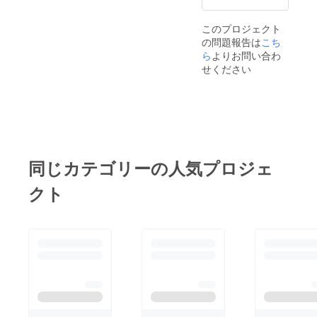
てお届
すめ ・
配信 ・
月） ・
・SNS
ださいました。このク
けしま
発信し
Facebo
月1
で短期
このプロジェクト
す。
たいけ
okでの
フィー
的に認
ラウドファンディング
の問題報告は
ど、や
フィー
ドバッ
知を一
こち
を通じて生まれたご縁
り方が
ド投稿
ク（投
気に拡
ら
よりお問い合わ
わから
（メン
稿添
大した
と支援が、こうして形
せください
ない初
ション
削・戦
い方 ・
になっていくことに、
心者の
やURL
略アド
商品・
方 ・動
掲載含
バイ
サービ
感謝の気持ちでいっぱ
画を通
む） ●
ス） ・
スの
いです。出版という節
じて、
こんな
戦略設
ローン
自分の
方にお
計ワー
チタイ
目を迎えましたが、こ
ブラン
すすめ
ク＆バ
ミング
ドや
・新し
ズ事例
で注目
れはまだスタート地
同じカテゴリーの人気プロジェ
サービ
いサー
の分解
を集め
点。これからも、皆さ
スを広
ビスや
分析 ・
たい方
クト
げたい
イベン
メン
・自分
まと一緒にこの想いを
方 ・誰
トを多
バー限
では届
さらに広げていければ
かの役
くの人
定グ
かない
に立つ
に届け
ループ
層にも
と思っております。引
活動を
たい ・
での交
広く
き続き、応援どうぞよ
してい
個人ブ
流・相
リーチ
るの
ランド
談サ
したい
ろしくお願いいたしま
に、ま
や起業
ポート
方 ・
だ知ら
活動を
・新機
SNSで
す。
れてい
応援し
能やト
の権威
ない方
てもら
レンド
性・信
● 応援
いたい
の最新
頼性を