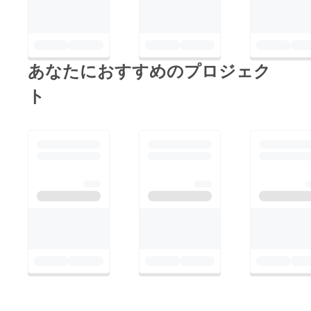
の想い
・SNS
アップ
高めた
「あな
広告に
デート
い方 ●
た
挑戦し
共有 ●
リター
の“声”
てみた
期間
ン内容
を、
いけど
2025年
各SNS
ちゃん
自信が
10月〜
で2回ず
あなたにおすすめのプロジェク
と届け
ない ●
2026年
つ号外
たい」
想いを
10月末
広告を
ト
そんな
込めて
まで ●
配信
気持ち
広告と
こんな
（計8
で、1本
いって
方にお
回） 内
1本心を
も、た
すすめ
容はヒ
込めて
だ「宣
・フォ
アリン
制作し
伝す
ロワー
グのう
ます。
る」の
を増や
え、
この動
ではあ
すだけ
とっ
画が、
りませ
でなく
しー自
あなた
ん。 あ
「売上
身が構
の未来
なたの
や反
成・監
のお客
届けた
応」に
修 ター
様との
い“想
つなげ
ゲット
出会い
い”を、
たい方
や目的
や、 新
僕自身
・SNS
に合わ
たな
の言葉
を仕
せ、最
チャン
で伝え
事・事
適な時
スへの
なが
業につ
間帯・
一歩に
ら、 信
なげて
媒体選
つなが
頼して
いきた
定で配