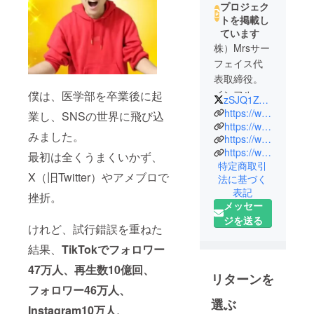
プロジェク
トを掲載し
ています
株）Mrsサー
フェイス代
表取締役。
インフルエ
僕は、医学部を卒業後に起
zSJQ1ZyhOxoJikN
ンサー兼
https://www.tossy1313.com/
業し、SNSの世界に飛び込
SNSプロ
https://www.tiktok.com/@tossy40
みました。
https://www.youtube.com/@tossy4040
デューサー
https://www.instagram.com/tossy1313/
最初は全くうまくいかず、
愛知県名古
特定商取引
屋市出身。
X（旧Twitter）やアメブロで
法に基づく
医学部出身
表記
挫折。
でもあり、
メッセー
自身の学ん
ジを送る
けれど、試行錯誤を重ねた
だ医学知
結果、
TikTokでフォロワー
識、健康情
報の投稿が
47万人、再生数10億回、
リターンを
話題を呼
フォロワー46万人、
び、累計再
選ぶ
Instagram10万人、
生数10億