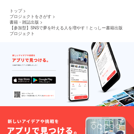
ること
くだ
い方 ・
信 SNS
を願っ
さって
投稿に
は、使
トップ
>
ていま
いる
悩み、
い方次
プロジェクトをさがす
>
す。 一
フォロ
何を改
第
書籍・雑誌出版
>
人では
ワーの
善すべ
で“チャ
難し
皆さん
きか分
ンス”が
【参加型】SNSで夢を叶える人を増やす！とっしー書籍出版
かっ
へ丁寧
からな
何倍に
プロジェクト
た“発
に届け
い方 ・
も広が
信”も、
ます。
「ひと
りま
僕たち
拡散力
りでは
す。 こ
が一緒
× 信頼
続かな
のリ
なら
性 × 共
い」と
ターン
きっと
感力
感じて
では、
大丈夫
で、 あ
いる方
僕の10
です。
なたの
● とっ
年以上
最初の
活動を
しーか
のSNS
10本か
次のス
らの
経験と
ら、あ
テージ
メッ
フォロ
なたの
へ引き
セージ
ワーと
SNS発
上げる
SNSで
の信頼
信を応
お手伝
人生は
関係を
援しま
いがで
変わり
フルに
す！
きたら
ます。
活か
嬉しい
だけ
し、あ
です。
ど、そ
なたの
SNSの
のため
想いや
力を、
には“本
サービ
あなた
質”を理
スを、