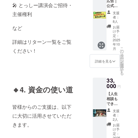
す。
てみた
広告｜
張って
めの一
ンライ
画や構
もとに
す。 ●
🎤 とっしー講演会ご招待・
時間）
「動画
い」の
公式
いるの
歩」が
ンコ
想にワ
した“モ
こんな
・実施
に挑戦
気持ち
LINE
に、成
大きな
ミュニ
ンポイ
テる行
支援
主催権利
方にお
概要：
したい
を、確
1.5万リ
果が出
飛躍に
ティで
ントア
者：
動”の秘
すすめ
120分×
けど、
かな一
ストへ1
ない」
つなが
す。 ●
8人
ドバイ
訣を伝
・SNS
１回 ・
自信が
歩に変
回配
「子ど
るよう
得られ
など
ス ・“出
お届
授 ●内
のこと
有効期
な
えるリ
信】 ＼
もの勉
に── 心
ること
け予
せる
容 90分
をもっ
限：
い…」
ターン
SNSで
強をど
定：
を込め
・Zoom
本”と“
Zoom
と気軽
2025年
そんな
です あ
届かな
2025
う支え
詳細はリターン一覧をご覧
てお届
や講義
売れる
セッ
に話し
12月31
あなた
年10
なたの
い層
ていい
けしま
を通し
本”の違
ション
てみた
こ
日迄 ・
月
の背中
ください！
挑戦
に、あ
か分か
の
す！ 閉
て最新
いを具
（少人
い ・同
リ
受講方
を、全
に、学
なたの
らな
タ
じる
ノウハ
体例で
数制）
じ目標
ー
法：オ
力で押
びと応
情報を
い…」
ン
ウを学
詳細を見る
シェア
・実施
を持つ
を
ンライ
しま
援を届
ダイレ
そんな
選
習 ・バ
・SNS
概要：
仲間と
択
ン
す！ こ
けま
クトに
悩みに
す
ズ事例
やコ
120分×
交流し
る
（Zoom
の講座
す！
届けま
寄り添
の解説
ミュニ
１回 ・
たい ・
）を使
で、あ
33,
す ／ あ
う、1対
や投稿
ティの
有効期
とっ
用しま
なたの
なたの
000
1の
改善の
活用
円
🔸4. 資金の使い道
限：
しーに
す。 70
発信力
商品・
Zoom個
アドバ
法、出
2025年
一言応
万人を
が一気
【人生
サービ
別相談
イス ・
版社と
12月31
援して
超える
に進化
相談も
ス・イ
会（60
とっ
のつな
日迄 ・
もらい
フォロ
するは
できる
ベント
分）で
しー本
皆様からのご支援は、以下
がり方
受講方
たい！
ワー
ずで
少人数
を、
す。 こ
人によ
・とっ
支援
法：オ
という
と、300
す！
リアル
とっ
の相談
に大切に活用させていただ
るQ&A
者：
しー自
ンライ
方 夜の
件以上
ランチ
しーの
会を担
2人
と定期
身の4冊
ン
ひとと
のアカ
会 招
きます。
公式
当する
フィー
お届
の著書
（Zoom
き、画
ウント
待】 ＼
LINE（
とっ
け予
ドバッ
経験を
）を使
面越し
運用か
SNSの
登録者
定：
しー
ク ・仲
もとに
用しま
にお酒
ら得た
2025