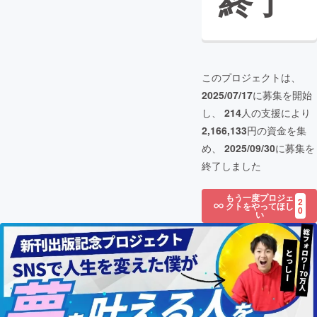
終了
このプロジェクトは、
2025/07/17
に募集を開始
し、
214
人の支援により
2,166,133
円の資金を集
め、
2025/09/30
に募集を
終了しました
もう一度プロジェ
2
クトをやってほし
0
い