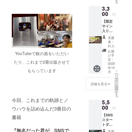
る
博す。 イ
ダブル
3,3
でお届
ンフルエン
け！ こ
00
円
サー活動の
のリ
【限定
傍、SNSプ
ターン
サイン
では、
ロデュース
入り！
ご支援
活動も開始
新刊特
いただ
支援
別価
いた皆
し、2024年5
者：
格】
さまへ
21人
月時点で500
SNSの
「心を
お届
YouTubeで銀の盾をいただい
を超える
本質が
込めた
け予
詰まっ
お礼
定：
tiktokアカウ
たり、これまで2冊出版させて
た1冊を
2025
メッ
ント、150を
年10
あなた
セー
もらっています
こ
月
へ ！ こ
超えるイン
ジ」
の
リ
のリ
と、
タ
スタアカウ
ー
ターン
SNS活
ン
詳細を見る
を
ントをプロ
では、
用の最
選
択
とっ
新ノウ
デュース。
す
る
しー直
ハウを
大手美容外
今回、これまでの軌跡とノ
5,5
筆サイ
学べる
科等から、
ン入り
00
【SNS
ウハウを詰め込んだ3冊目の
円
新刊
スペ
SNS初心者
【SNS
『無名
シャル
書籍
の個人さん
スター
だった
セミ
トダッ
君が、
まで幅広く
ナーご
シュ応
SNSで
『無名だった君が、SNSで
招待
支援