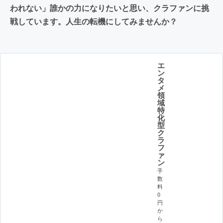
われない」誰かの力になりたいと思い、クラファンに挑
戦しています。人生の転機にしてみませんか？
エ
ン
タ
メ
領
域
特
化
型
ク
ラ
フ
ァ
ン
手
数
料
0
円
か
ら