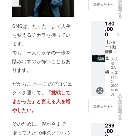
ていた
・SNS
など ・
ー
体で合
の“とっ
ルの講
ン
社イベ
詳細を見る
だきま
やブロ
実施概
を
計6回に
しー”が
演会を
選
ント、
す。 ●
グとは
要：60
択
わたっ
、あな
つくる
す
教育機
内容 ・
異なる
分×１回
る
てご紹
たを1本
ことが
関、ビ
少人数
新たな
・有効
180
介する
まるご
できま
ジネス
制リア
告知導
SNSは、たった一歩で人生
期限：
特別な
と応援
,00
す。
コミュ
ルラン
線の獲
2025年
広告枠
／ あな
とっ
0
ニティ
を変えるチカラを持ってい
チ会
得 ● 内
円
12月31
です。
たの活
しーの
など、
（120分
容 ・
日迄 ・
情報発
動・
【ショ
経験・
ます。
様々な
×１回）
とっ
受講方
信で多
サービ
ート動
ノウハ
シーン
・東京
しー公
法：オ
でも、一人じゃその一歩を
くの支
ス・コ
画撮影
ウ・ス
でご活
近郊で
式LINE
ンライ
持を集
ンテン
代行
トー
用いた
開催予
にて、
支援
ン
踏み出すのが怖いこともあ
めてき
ツを、
（10本
リー
だけま
定（詳
者：
あなた
（Zoom
たとっ
とっ
パッ
を“あな
す。 ●
2人
細は後
のサー
ります。
）を使
しー
しーが
ク）】
たの
講演
日ご案
お届
ビス・
用しま
が、 “あ
「TikTo
＼ あな
場”で発
テーマ
け予
内） ・
講座・
す。 ●
なたの
k／
たの魅
信し、
定：
例 ・
有効期
だからこそ──このプロジェ
イベン
こんな
魅力”を
Instagr
力を、
2025
仲間や
フォロ
限：
トなど
方にお
年10
読者・
am／
プロの
フォロ
クトを通して、
「挑戦して
ワー0か
2025年
を1回ご
すすめ
こ
月
フォロ
YouTub
手
ワー、
の
ら始め
12月24
紹介 ●
・受験
リ
ワーに
e」のい
で“形”
よかった」と言える人を増
お客さ
タ
るSNS
日迄 ・
こんな
勉強や
ー
届ける
ずれか
にしま
まに
ン
の伸ば
詳細を見る
SNS、
方にお
資格取
を
やしたい。
お手伝
の媒体
す ／
「気づ
選
し方 ・
ビジネ
すすめ
得に挑
択
いをし
で1本の
「何を
き」と
す
バズる
ス、人
・認知
戦した
る
ます。
動画投
撮れば
「希
発信
生のこ
度を上
い方 ・
そのために、僕が今まで
299
● 宣伝
稿とし
いいか
望」を
と“信頼
となど
げたい
学習に
内容 以
てご紹
分から
,00
届けま
され
自由に
培ってきた10年のノウハウ
商品・
対して
下3媒体
介しま
な
せん
る”発信