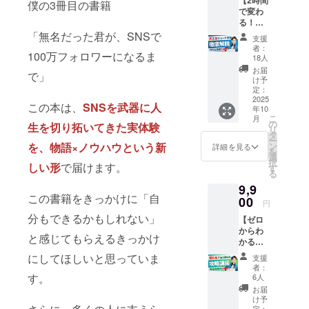
【2時間
では、
の人に
僕の3冊目の書籍
きる内
ルなノ
トが欲
で変わ
とっ
知って
容で、
ウハ
しい ・
る！
しー直
もらい
初心者
ウ”を学
継続で
ショー
「無名だった君が、SNSで
筆サイ
たい想
の方で
びたい
支援
きるモ
ト動画
ン入り
いがあ
も「ま
者：
新刊で
チベー
100万フォロワーになるま
作り講
新刊
る」
18人
ず何か
あなた
ション
座】 ＼
『無名
「SNS
ら始め
お届
の挑戦
を高め
で」
SNSで
だった
での発
け予
ればい
に応援
たい ・
バズ
君が、
定：
信を広
いか」
を届け
成功事
る“動画
2025
SNSで
げてい
が分か
ます！
この本は、
SNSを武器に人
例や実
年10
の型”を
100万
きた
るセミ
体験に
こ
月
一気に
フォロ
の
い」
生を切り拓いてきた実体験
ナーで
基づい
リ
習得！
ワーに
タ
「今、
す。 ・
た学び
ー
／
なる』
を、物語×ノウハウという新
ン
挑戦し
詳細を見る
実施概
を得た
を
TikTok
と
選
ている
要：120
い ●
択
しい形
で届けます。
、
「とっ
す
ことが
分×１回
セット
る
Instagr
しー特
ある」
・有効
内容 ・
9,9
amリー
別セミ
そんな
期限：
心を込
この書籍をきっかけに「自
ル、
00
ナーご
あなた
2025年
円
めたお
YouTub
招待
の活動
12月31
分もできるかもしれない」
礼メッ
【ゼロ
eショー
（アー
を、
日迄 ・
セージ
からわ
ト── 今
カイブ
とっ
受講方
と感じてもらえるきっかけ
・SNS
かる！
やSNS
あ
しーが
法：オ
スペ
Facebo
で最も
り）」
にしてほしいと思っていま
心を込
ンライ
支援
シャル
ok攻略
伸びて
をセッ
めて応
者：
ン
セミ
講座（2
いるの
す。
トでお
6人
援＆発
（Zoom
ナーご
時
が
届けし
信させ
お届
）を使
招待
間）】
「ショ
ます！
け予
ていた
用しま
（アー
＼ 投稿
定：