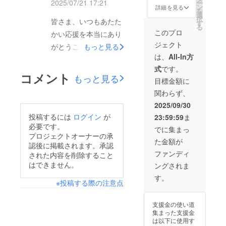
ぞ。
2025/07/21 17:21
ー
だけたら嬉しいです^^
知名度
しー本
の伝え
45万
しーが
ワー70
相談）
ン
間や参
詳細を見る
を
や影響
人出
たいこ
人）
本気で
万超！
● こん
選
加者に
これからも応援よろし
択
皆さま、いつもあたた
力を高
演、ま
と
Instagr
サポー
とっ
な方に
す
「一歩
る
くお願いいたします！
めたい
たはナ
を“形”
am（フ
トす
しーが
おすす
踏み出
このプロ
かい応援を本当にあり
・新
レー
にする
ォロ
る“実践
あなた
め ・自
す勇
ジェクト
サービ
ション
ショー
ワー10
特化
の情報
がとうございます。本
もっと見る
分の主
気」を
スやイ
／編集
ト動画
万人）
型”の
を計8回
催イベ
届けた
は、
All-In方
日は、先日開催いたし
ベント
による
10本
公式
SNS塾
発信 ／
ント
い 「話
式
です。
を告知
動画投
を、僕
LINE（
スプ
あなた
に“影響
ました「出版記念パー
を聞い
コメント
もっと見る
したい
稿 ・構
たちの
1.5万人
リー
のサー
力のあ
て、人
目標金額に
ティ」のご報告をさせ
・講座
成や内
チーム
リス
ム。 こ
ビス・
る登壇
生が変
関わらず、
や商品
容は事
がまる
ト）
れまで
イベン
者”を迎
わっ
ていただきます。7月6
を広く
前ヒア
ごと代
Facebo
に500以
ト・コ
えたい
た」 そ
2025/09/30
日、東京・丸の内に
知って
リング
行制作
ok（約
上の
ンテン
方 ・地
う感じ
投稿するには
ログイン
が
23:59:59
ま
もらい
の上
しま
5,000
TikTok
ツを、
域や業
ていた
て、私たちの出版を記
必要です。
たい “伝
で、相
す。 ●
フォロ
アカウ
とっ
界に新
だける
でに集まっ
念するパーティを開催
える
談しな
内容 ・
ワー）
ント、
しーが
しい学
プロジェクトオーナーの承
時間を
た金額が
力”と“
がら決
事前ヒ
の4媒体
150以上
運営す
びや刺
お届け
認後に掲載されます。承認
いたしました。当日は
広げる
定 ● こ
アリン
すべて
の
る主要
激を届
しま
ファンディ
された内容を削除すること
力”を持
んな方
グで、
で、 あ
Instagr
SNSメ
なんと60名以上の方々
けたい
す。 あ
はできません。
ングされま
つとっ
におす
あなた
なたの
amアカ
ディア4
方 ・
なたの
にご参加いただき、温
しー
すめ ・
の活
サービ
ウント
種で、
SNSに
大切な
す。
※投稿する際の注意点
が、 あ
多くの
動・想
ス・活
をプロ
それぞ
興味の
かい拍手と笑顔に包ま
場に、
なたの
人
い・強
動・イ
デュー
れ2回ず
ある仲
ぜひ
れる、心に残る素晴ら
想いと
に“今”
みを整
ベント
スし、
つ発信
間に価
とっ
支援金の使い道
コンテ
届けた
理 ・企
などを
自身も
（合計8
値ある
しーを
しい時間となりまし
集まった支援金
ンツ
いサー
画構成
号外広
フォロ
回）し
場を提
お招き
は以下に使用す
た。ご来場いただいた
を、丁
ビスや
＋撮影
告とし
ワー70
ます。
供した
くださ