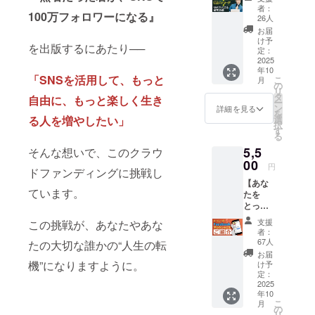
コンサルを
援セッ
100万
（アー
者：
実施。 ま
100万フォロワーになる』
ト】 ＼
フォロ
カイブ
26人
これか
ワーに
あ
た、ショー
お届
らSNS
なる』
り）】
け予
ト動画を中
を出版するにあたり──
を頑張
をお届
定：
をセッ
りたい
2025
心にSNS攻
けしま
トでお
年10
あなた
す！ 書
届けし
略法が分か
「SNSを活用して、もっと
こ
月
へ ／ こ
籍に
の
ます。
リ
る「SNS
のリ
は、
タ
セミ
自由に、もっと楽しく生き
ー
ターン
SNSで
塾」を、メ
ン
ナーで
詳細を見る
を
では、
ゼロか
選
る人を増やしたい」
は、ゼ
ンバー200名
択
以下の3
ら人生
す
ロから
る
超のオンラ
つをお
を変え
発信を
5,5
届けし
そんな想いで、このクラウ
てきた
始めた
イン「発信
ます ①
00
実体験
人でも
円
力の学校」
ドファンディングに挑戦し
SNS特
や、 5
成果を
【あな
別セミ
を主催して
年かけ
出せる
ています。
たを
ナー招
て蓄積
ように
いる。
とっ
待
したバ
なるた
しーが
（アー
ズの法
めの考
支援
この挑戦が、あなたやあな
ご紹
カイブ
則、伸
え方
者：
介！】
あり）
びる人
67人
や、 伸
たの大切な誰かの“人生の転
＼ とっ
累計10
の思
びるア
お届
しーの
億回再
機”になりますように。
考、習
け予
カウン
SNSで
生、
定：
慣、戦
トの共
応援・
2025
フォロ
略を
通点、
年10
シェア
ワー70
ぎゅっ
日々の
こ
月
させて
万を超
の
と詰め
実践に
リ