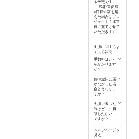
る予定です。
寧に世
想いが
（都内
て1回ず
万超を
● 対象
い方 あ
い。 ※
皆さまの多くが、その
広報/宣伝費
の中へ
ある方
または
つ配信
誇る
メディ
なたが
別途交
※目標金額を超
広げて
・SNS
ご相談
いたし
とっ
ア（各2
場で書籍をご購入くだ
主催す
通費が
えた場合はプロ
いきま
で話題
に応じ
ます。
しー
回配
るから
発生す
さり、応援の言葉とと
ジェクトの運営
す。
を生み
て） ・
● 内容
が、全
信）
こそ生
る場合
費に充てさせて
出す
編集
・
ノウハ
TikTok
まれる
もに直接お声がけもい
がござ
いただきます。
きっか
（テ
TikTok
ウと戦
（約45
つなが
いま
ただきました。改め
けが欲
ロッ
への1回
略を注
万フォ
りと、
す。
しい方
プ・音
投稿
ぎ込ん
ロ
その場
て、支えてくださる皆
支援に関するよ
・一気
楽・構
（事前
で指導
ワー）
でしか
くある質問
さまの存在のありがた
に認知
成）ま
に内容
しま
Instagr
聞けな
を広げ
でプロ
打ち合
す。 ●
am（約
いメッ
手数料はいく
さを実感した一日でし
たい方
が対応
わせ）
内容
10万
セージ
らかかります
た。また、当日はスペ
今まで
・SNS
・
（10ヶ
フォロ
があり
か？
数多く
の特性
Instagr
月＋2ヶ
ワー）
ます。
シャルプログラムとし
の投稿
に合わ
amス
月延長
LINE公
一緒
目標金額に届
を“バズ
せた再
トー
特典つ
式（リ
て、書籍を一緒に作り
に、新
かなかった場
らせて
生され
リーズ
き） ・
スト
しい“出
合どうなりま
上げた編集長との対談
き
やすい
または
集中講
15,000
会いの
すか？
た”とっ
設計 ・
フィー
義
件）
場”を創
も実施。制作秘話や本
しー
納品形
ドにて
（Zoom
Facebo
りませ
支援で困った
に込めた想い、そして
が、 あ
式：1本
ご紹介
または
ok（実
んか？
時はどこに相
なたの
あたり
・公式
録画視
名アカ
談したらいい
今後の展望など、ここ
メッ
30〜60
LINEに
聴）
ウン
ですか？
でしか聞けない貴重な
セージ
秒 × 10
て、1.5
120分
ト） ●
を丁寧
本 ● こ
万人へ
×48回
こんな
内容に、会場の皆さま
ヘルプページを
にカタ
んな方
のメッ
（週1回
方にお
見る
チにし
におす
セージ
12か
すすめ
も熱心に耳を傾けてく