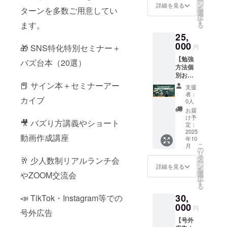
・動画
ー
（新刊1
な方に
／ 「発
い！」
ン
魅力を
詳細を見る
とっ
分の活
編集が
を
ターンを多数ご用意してい
冊）
おすす
信が続
そんな
選
徹底分
しー直
動を広
苦手、
択
SNS特
め SNS
かな
あなた
す
析 ・
筆サイ
めたい
ます。
効率よ
る
別セミ
を始め
い」
のため
SNS発
ン入り
・発信
く学び
ナーご
25,
たばか
「何を
に、少
信×恋愛
書籍
しても
たい ●
招待
りで、
投稿す
000
人数制
心理を
🎁 SNS特化特別セミナー＋
（新
円
反応が
リター
（アー
何を発
ればい
の出版
掛け合
刊）
なくて
ン内容
カイブ
【勉強
信すれ
いか分
相談
バズ台本（20選）
わせ
Zoom飲
モヤモ
ショー
配信で
方法個
ばいい
からな
Zoom
た“好か
み会参
ヤして
ト動画
視聴可
別お悩
かわか
い」
セッ
れる見
加券
いる ・
作り講
能） ・
み相談
📕 サイン本＋セミナーアー
らない
「誰に
ション
せ方”伝
（少人
支援
お仕事
座（2時
実施概
会（60
バズる
も届い
（90
授 ・第
者：
数制）
につな
間） ・
要：120
カイブ
分）】
型を学
ていな
分）を
0人
一印象
・実施
がる“関
実施概
分×１回
＼ 一人
んで、
い気が
開催し
を上げ
お届
概要：
係性”を
要：120
・有効
ひとり
自分の
する」
ます！
け予
る言動
90分×１
築きた
🎥 バズり方講義やショート
分×１回
期限：
に合っ
発信に
そんな
定：
●こんな
や見た
回 ・有
い ・
・有効
2025年
た“学び
2025
自信を
不安や
ことが
目の磨
効期
動画作成講座
フォロ
期限：
12月31
年10
方”で、
持ちた
悩みに
できま
き方 ・
限：
ワー数
こ
2025年
月
日迄 ・
自信が
い 応援
寄り添
の
す ・出
なぜか
2025年
より“信
リ
12月31
受講方
育つ ／
しても
い、仲
タ
版まで
🥂 少人数制リアルランチ会
恋愛が
12月31
頼感”を
ー
日迄 ・
法：オ
「勉強
らいな
間とと
ン
のリア
詳細を見る
続かな
日迄 ・
大切に
を
受講方
ンライ
何から
がら、
もに実
やZOOM交流会
選
ルなス
い…を
受講方
したい
択
法：オ
ン
手をつ
一歩を
践と学
す
テップ
根本か
法：オ
人 ●リ
る
ンライ
（Zoom
けてい
踏み出
びを積
と流れ
ら改
ンライ
ターン
ン
）を使
30,
📣 TikTok・Instagram等での
いかわ
した
み重ね
を丁寧
善！ ・
ン
内容
（Zoom
用しま
からな
000
い！ あ
ていけ
に解説
とっ
円
（Zoom
Facebo
）を使
号外広告
す。
い」
なたの
る8か月
・あな
しーの
）を使
ok攻略
用しま
「やっ
【号外
「頑
「はじ
間のオ
たの企
経験を
用しま
講座（2