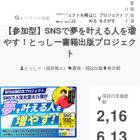
新
ロ
規
グ
会
プロジェクトを掲
はじ
プロジェクト
/
載するには
める
をさがす
イ
員
ン
登
【参加型】SNSで夢を叶える人を増
録
やす！とっしー書籍出版プロジェク
ト
人気のプロ
注目のリ
注目の新着プロ
募集終了が近いプ
もうすぐ公開
ジェクト
ターン
ジェクト
ロジェクト
されます
とっしー（福井雅人）
書籍・雑誌出版
東京都
アート・写真
音楽
現在の支援総
テクノロジー・ガジェット
ゲーム・サ
額
2,16
映像・映画
書籍・雑誌
6,13
ビジネス・起業
チャレンジ