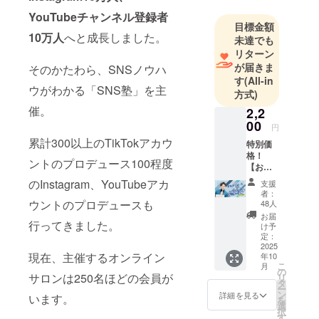
回、フォロ
YouTubeチャンネル登録者
目標金額
ワー数46万
10万人
へと成長しました。
未達でも
人（2023年
リターン
11月現在）
が届きま
そのかたわら、SNSノウハ
のtiktokクリ
す
(All-in
ウがわかる「SNS塾」を主
エイターと
方式)
して活動
催。
2,2
中。 また、
00
円
インスタ、
累計300以上のTikTokアカウ
特別価
YouTubeへ
格！
ントのプロデュース100程度
【お礼
のショート
メッ
のInstagram、YouTubeアカ
動画投稿も
支援
セージ
者：
開始。イン
×SNSス
ウントのプロデュースも
48人
ペシャ
スタ10万
お届
行ってきました。
ルセミ
け予
フォロ
ナー
定：
ワー、
セッ
2025
現在、主催するオンライン
年10
ト】 感
YouTube
こ
月
謝の気
の
サロンは250名ほどの会員が
チャンネル
リ
持ち
タ
ー
と、実
登録者10万
ン
詳細を見る
います。
を
践的な
選
人と人気を
択
学びを
す