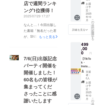
た悩み
届ける
店で週間ランキ
画像な
／再生
力サ
たい」
SNSを
ど ● 内
可能 ・
を聞い
お届
機会と
どはご
数10億
ポー
「想い
伸ばし
容 ・講
場所：
け予
てもら
して、
ング1位獲得！
提供い
回超）
ト！ 僕
のこ
たいあ
演時
定：
オンラ
えて、
ぜひご
ただき
・
自身
もった
なた
2025
間：約
イン or
視界が
活用く
2025/07/29 17:27
年10
ます
Instagr
も、最
企画
へ。 “最
60分
関東近
開け
ださ
こ
月
が、希
am（フ
初は
を、必
高峰”の
（応相
の
郊のリ
た」
い。
リ
なんと…！今回出版し
望があ
ォロ
まった
要な人
実践コ
談） ・
タ
アル開
「とっ
ー
れば
ワー10
くうま
に届け
ミュニ
形式：
ン
催（交
詳細を見る
しーの
た書籍「無名だった君
を
とっ
万人）
くいか
たい」
ティ ／
オンラ
選
通費別
言葉
択
が、SNSで100万フォ
しーが
・
ず、失
── そん
「SNS
もっと見る
イン or
す
途） ●
で、も
る
表現調
YouTub
敗ばか
なあな
で結果
リアル
こんな
う一歩
ロワーになる。」が紀
499
整しま
eショー
り。 で
たの挑
を出し
（交通
方にお
進む勇
す ※タ
ト
も、自
戦を、
たい」
,00
伊國屋書店 梅田本店
費別
すすめ
気が湧
イミン
（チャ
分の想
とっ
「もっ
途） ・
0
・コ
いた」
円
の週間ランキングで
グや配
ンネル
いを
しーの
と発信
集客、
ミュニ
そんな
7/6(日)出版記念
信内容
登録10
「動
公式
力を磨
【TikTo
会場、
堂々の【第1位】を獲
ティや
時間に
は事前
万人）
画」に
SNSを
きた
k・
告知は
イベン
なれば
パーティ開催を
得しました！！本当に
にすり
● 投稿
のせて
通じ
い」
Instagr
主催者
トで価
嬉しい
合わ
内容 ・
発信す
て、全
「一人
am・
側で実
値ある
開催しました！
ありがとうございま
です。
支援
せ・確
あなた
ること
力で応
では限
LINE・
施 ・必
話を届
少人数
者：
す！今、最も注目され
認の上
のサー
で、人
援しま
界を感
Facebo
要に応
60名もの皆様が
けたい
0人
制のた
で実施
ビスや
生が変
す！ こ
じてい
ok 号外
じて、
・SNS
め、ピ
お届
ている1冊と言っても
します
イベン
わりま
のリ
る」 そ
広告
集まってくだ
とっ
発信の
け予
ンとき
● こん
ト、活
した。
ターン
んなあ
（各2回
過言ではないか
しーか
定：
重要性
た方は
さったことに感
な方に
動紹介
このリ
では、
なたの
ずつ配
2025
らの告
を多く
ぜひお
も…！？お近くの書店
年10
おすす
を中心
ターン
TikTok
ため
信）】
知協力
の人に
早めに
こ
月
謝いたします
め ・
に構成
では、
（フォ
に、
＼ 総
も検討
でぜひ手にとっていた
の
伝えた
どう
リ
SNSで
・とっ
あなた
ロワー
とっ
フォロ
可（要
タ
い ・仲