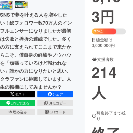
3
円
まちづくり・地域活性化
SNSで夢を叶える人を増やした
い！総フォロワー数70万人のイン
CAMPFIRE for Social Good
CAMPFIRE Creation
フルエンサーになりましたが最初
72%
CAMPFIREふるさと納税
machi-ya
コミュニティ
は失敗と挫折の連続でした。多く
目標金額は
3,000,000円
の方に支えられてここまで来たか
らこそ、僕自身の経験やノウハウ
支援者数
を「頑張っているけど報われな
214
い」誰かの力になりたいと思い、
クラファンに挑戦しています。人
人
生の転機にしてみませんか？
ポスト
シェア
LINEで送る
URLコピー
埋め込み
QRコード
募集終了まで残
り