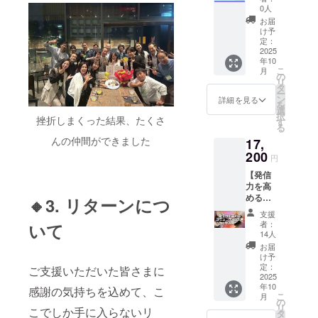
る撮
いいか
かへ。
でも、
＼ あな
「そも
しく乾
0人
アルゴ
影・編
わから
とっ
そのま
たの“本
そもど
杯 ・
リズム
お届
集テク
ない ・
しーの
ま使っ
を出す
うやっ
SNS運
け予
に好か
●こんな
発信を
SNS
たりア
夢”、現
て魅せ
定：
用のリ
れる投
方にお
してい
で、あ
レンジ
実に変
2025
ればい
アルな
稿のコ
すすめ
るが、
なたの
するだ
年10
える90
い
裏話や
ツ ・
・動画
伸び悩
こ
チャレ
月
けで
分 ／
の？」
の
体験談
「売り
を作り
んでい
リ
ンジも
「伝わ
「いつ
そんな
タ
が聞け
込み感
たいけ
る ・モ
ー
一緒に
る・刺
か自分
お悩み
ン
る！ ・
詳細を見る
なく反
ど何か
チベー
を
届けま
さる・
の本を
を抱え
選
今がん
応がと
ら始め
ション
択
しょ
伸び
挫折しまくった結果、たくさ
出して
ている
す
ばって
れる」
ればい
を高め
る
う！
る」投
みた
方に贈
いるこ
文章設
いかわ
るきっ
んの仲間ができました
稿がす
17,
い」
る、 少
とや夢
計の流
からな
かけが
ぐにで
「出版
200
人数制
を応援
れ ・コ
円
い ・
ほしい
きる、
に興味
の恋愛
しても
メン
フォロ
・実体
超実用
【発信
はある
プロ
らえ
ト・い
ワーを
験に基
的なコ
力を高
けど、
デュー
る！ ・
いねが
増やし
づい
ンテン
めるコ
何から
🔸3. リターンにつ
スZoom
ちょっ
自然と
たい
た“リア
ツで
ミュニ
始めた
セッ
とした
集まる
支援
が、今
ルなノ
す。 と
ティ参
らいい
ション
相談や
者：
いて
関わり
ひとつ
ウハ
にか
加券】
か分か
（90
14人
質問も
方と
伸びな
ウ”を学
く“すぐ
＼ 一人
らな
分）で
OK◎（
お届
は？ ●
い ・
びたい
行動で
じゃな
い」
す。 ●
け予
人数に
こんな
SNSで
●セット
きる”構
いか
「強み
定：
こんな
ご支援いただいた皆さまに
より変
方にお
商品や
内容 直
成でお
ら、続
2025
を活か
ことが
動あ
すすめ
サービ
筆サイ
年10
届けし
けられ
感謝の気持ちを込めて、こ
して出
できま
り） ●
・
スを広
こ
ン入り
月
ます！
る。伸
版につ
の
す ・あ
セット
Facebo
めたい
リ
書籍
こでしか手に入らないリ
● こん
びる。
なげた
タ
なたの
内容
okで自