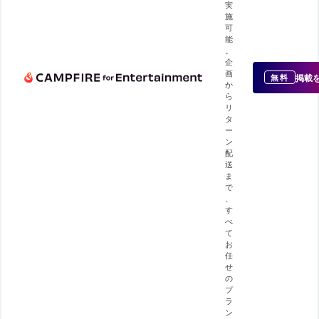
実
施
可
能
。
企
画
掲載
無料
か
ら
リ
タ
ー
ン
配
送
ま
で
、
す
べ
て
お
任
せ
の
プ
ラ
ン