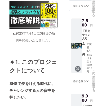
いただ
え
タ
込みま
すぐ活
ー
きます
る“とっ
ン
した。
詳細を見る
かせる
を
／ この
しー”が
選
●こんな
テク
択
リター
、 SNS
す
方にお
ニック
る
ンで
の運用
すすめ
を惜し
7,5
は、
で大切
・新刊
みなく
とっ
00
にして
を特別
公開。
円
しーの
きた戦
価格で
リアル
【限定
Facebo
略・考
手に入
参加で
▲2025年7月4日に3冊目の新
サイン
okアカ
え方・
れたい
きない
入り！
ウント
継続の
刊を発売いたしました。
・SNS
方も、
新刊×特
にて、
コツな
を始め
アーカ
支援
別セミ
ご支援
どを惜
たいけ
者：
イブで
ナー
いただ
しみな
6人
ど、何
繰り返
セッ
いたあ
く語っ
から始
お届
し学べ
ト】
なたの
た特別
け予
めれば
ます。
🔸1. このプロジェ
SNSの
お名
定：
講座！
いいか
●こんな
本質が
2025
前、
TikTok
わから
方にお
クトについて
年10
詰まっ
SNSア
・
ない ・
すすめ
こ
月
た1冊
カウン
の
Instagr
発信を
・SNS
リ
と、学
トをご
タ
am・
してい
を活用
ー
びを深
紹介投
ン
YouTub
詳細を見る
るが、
して発
を
SNSで夢を叶える時代に、
めるセ
稿させ
選
eなど、
伸び悩
信を広
択
ミナー
ていた
す
どのプ
んでい
げたい
チャレンジする人の背中を
る
をあな
だきま
ラット
る ・実
・伸び
9,9
たへ ！
す！
フォー
押したい。
体験に
悩みを
このリ
00
「もっ
ムにも
基づい
円
突破す
ターン
と多く
応用で
た“リア
るヒン