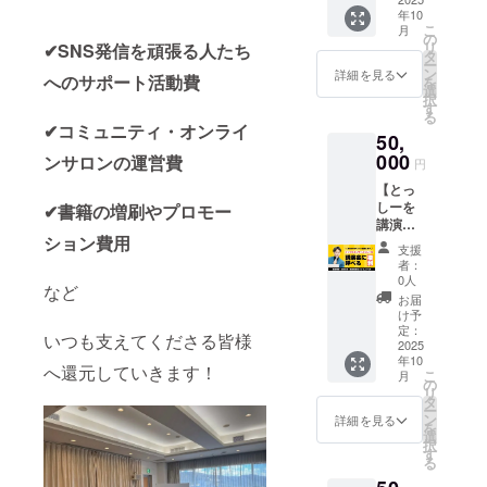
こと
15,000
（福井
間と支
したア
す。 ●
やお茶
“今でも
年10
も、人
名以
雅人）
え合い
ドバイ
おすす
こ
を片手
月
使える
生のこ
上）に
の
は、医
ながら
ス ●内
めの方
リ
✔SNS発信を頑張る人たち
に、 ゆ
Facebo
とも。
て1回ご
タ
学部を
継続で
容 90分
・恋愛
ー
るく楽
ok攻略
とっ
紹介し
ン
卒業
詳細を見る
きる仕
Zoom
へのサポート活動費
がうま
を
しくつ
法”を、
しーと
ます。
選
し、医
組み ・
セッ
くいか
択
ながり
惜しみ
直接話
SNSと
す
師免許
一人で
ション
ない理
る
ましょ
なく
せる特
は違
も取
✔コミュニティ・オンライ
は見つ
（少人
由が知
う ここ
シェア
50,
別なひ
い、1通
得。 さ
からな
数制）
りたい
でしか
しま
ととき
000
1通
ンサロンの運営費
らに現
かった
円
出版企
・魅力
味わえ
す！ あ
／
が“プッ
役で塾
強みや
画の壁
を言語
ない、
なたの
【とっ
「SNS
シュ通
を経営
魅力に
打ち・
化し
あたた
投稿が
しーを
✔書籍の増刷やプロモー
のこと
知”で届
し、多
気づけ
アイデ
て、自
かい時
「届
講演会
を直接
くLINE
くの生
る ● 内
アアド
信をつ
間を一
ション費用
く」
に呼べ
相談し
配信
徒や親
容 ・8
支援
バイス
けたい
緒に。
「伝わ
る権
てみた
は、圧
御さん
者：
か月間
出版ま
・恋愛
る」
利】 ＼
い」
倒的な
0人
に寄り
のコ
での
など
も、仕
「共感
あなた
「これ
開封率
添って
お届
ミュニ
ロード
事も、
され
のイベ
からの
と到達
け予
きた経
ティ参
マップ
発信
る」へ
ント
人生を
定：
力が魅
験があ
加権 ・
いつも支えてくださる皆様
を個別
も“もっ
と変わ
に“とっ
2025
どう進
力。 特
りま
講義＋
提案 ・
と自分
年10
る2時間
しー”が
んでい
に、
へ還元していきます！
す。 資
質疑応
実施概
こ
らしく
月
を、ぜ
登壇し
くか、
の
「自分
格取得
答 ・限
要：120
リ
輝きた
ひ一緒
ます ／
話を聞
タ
ではま
などの
定イベ
分×１回
ー
い” 見た
に！
TikTok
いてほ
ン
だ広げ
詳細を見る
ご自身
ント、
・有効
を
目やテ
フォロ
しい」
選
きれて
の勉強
交流・
期限：
択
クニッ
ワー47
そんな
す
いない
だけで
相談会
2025年
る
クだけ
万人、
声にお
けど、
はな
・参加
12月31
じゃな
YouTub