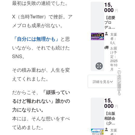
ます。
れな
・とっ
から応
最初は失敗の連続でした。
信を、
15,
の書籍
の3拍子
● 講座
かった
しーの
援して
次のス
と、 オ
000
が揃
内容
裏話や
円
Facebo
いま
テージ
ンライ
う、超
（一
事例・
X（当時Twitter）で挫折。ア
okペー
す！ ③
へと後
【恋愛
ンで
実用型
部） ・
実践方
ジでご
SNSで
押しし
プロ
とっ
SNSな
再生数
メブロも成果が出ない。
法も
紹介し
バズる
ます！
デュー
しー本
ので
が伸び
たっぷ
ます ・
台本20
ス（少
人と直
す！ ●
る動画
り。 リ
支援
お名前
選 とっ
人数
接話せ
「自分には無理かも」
と思
この講
の共通
者：
アルタ
とご希
しーが
制）】
る！ 少
座で学
0人
点と
イムで
望の
実際に
＼ あな
いながら、それでも続けた
人数制
べるこ
は？ ・
お届
参加で
SNSア
使い、
たの“魅
Zoom飲
と（一
け予
企画・
きな
カウン
バズに
SNS。
力”を一
み会
定：
部） ・
台本・
かった
トをご
つな
緒に発
2025
（交流
あなた
構成の
方も、
紹介し
がった
年10
掘し、
会）へ
の投稿
作り方
アーカ
ます ・
その積み重ねが、人生を変
こ
実例を
月
モテ力
のご招
の
が“見ら
・視聴
イブで
シェア
リ
もとに
を底上
待セッ
タ
れない
維持率
えてくれました。
何度で
の内容
ー
厳選し
げしま
トで
ン
理由”と
詳細を見る
を高め
も学べ
は、事
を
た「台
す！ ／
す！
選
改善ポ
る編集
ます。
前にヒ
択
本
「なん
●Zoom
す
イント
だからこそ、
「頑張ってい
の工夫
●こんな
アリン
る
フォー
だか恋
飲み会
・プロ
・初心
方にお
グさせ
マッ
15,
愛がう
るけど報われない」誰かの
ででき
フィー
者がや
すすめ
ていた
ト」を
まくい
000
ること
ル・カ
りがち
円
・SNS
だく場
20本お
力になりたい。
かな
・とっ
バー写
なNGパ
を始め
合があ
渡しし
【出版
い…」
しー本
真の整
ターン
たいけ
ります
本には、そんな想いをすべ
ます！
相談会
「自分
人と直
え方
・スマ
ど、何
応援の
ショー
（少人
に自信
接交
（印象
ホ1台で
から始
て込めました。
輪を、
ト動画
数
が持て
流！ゆ
の設
もでき
支援
めれば
次の誰
初心者
制）】
ない」
るく楽
計） ・
者：