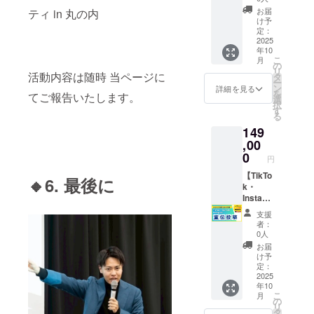
どんな
興味関
集中力
孤独を
という
ルマガ
超のイ
SNSを
悩みで
お届
ティ in 丸の内
心を
を引き
感じて
形で世
各2回ず
ンフル
活用し
け予
も、自
持って
出すた
いる方
に出し
つご紹
エン
定：
て夢を
由にご
くれる
めの環
・仲間
たい方
介】 ＼
2025
サー
叶える
相談い
方に届
境設計
と学び
あなた
年10
SNS総
「とっ
方法、
ただけ
く可能
・やる
こ
なが
月
の人生
フォロ
しー」
の
失敗か
ます。
性が高
気が育
リ
ら、発
や言葉
ワー70
活動内容は随時 当ページに
の講演
タ
ら学ん
とっ
まりま
つ親子
ー
信力を
が、誰
万人超
会をあ
ン
だリア
詳細を見る
しー自
す。 ●
コミュ
を
高めて
かの未
てご報告いたします。
のとっ
なた自
選
ルな経
身が、
得られ
ニケー
択
いきた
来を変
しー
身が主
す
験、発
起業や
ること
ション
る
い方 こ
えるか
が、あ
催でき
信で人
SNSで
・1万5
のコツ
の8か月
もしれ
149
なたの
る権利
生が変
の発信
千人に
● 内容
で、あ
ない──
活動を
,00
です。
わった
を通し
向けた
60分の
なたの
そんな
全力応
企画か
0
ストー
て経験
PRチャ
円
個別
発信は
一冊を
援 ／ あ
ら運
リー
してき
ンス ・
Zoom相
変わり
一緒に
なたの
【TikTo
営、集
を、笑
たこと
🔸6. 最後に
LINE配
談会 現
ます。
つくる
商品・
k・
客ま
いと感
をもと
信とい
在地の
あなた
最初の
サービ
Instagr
で、す
動の実
に、 あ
う強力
ヒアリ
の“言
一歩
ス・イ
am・
べてあ
体験で
なただ
なメ
支援
ングと
葉”が、
を、こ
ベン
YouTub
なたの
お届け
けの視
者：
ディア
課題の
誰かの
こから
ト・
eいずれ
自由。
しま
0人
点で丁
での発
整理 目
人生を
始めま
SNSア
かでの
集めた
す。 内
寧に
お届
信 ・高
標に合
動かす
しょ
カウン
宣伝投
い人
容のカ
け予
フィー
い反応
わせた
力にな
う！
トなど
稿】 ＼
に、届
定：
スタマ
ドバッ
率・興
学習
る未来
を、
総フォ
2025
けたい
イズも
ク・ア
味関心
ロード
へ。
年10
とっ
ロワー
テーマ
ご相談
ドバイ
層への
マップ
こ
月
しーが
70万人
で、オ
の
可能で
スさせ
リーチ
の提案
リ
各種媒
超
リジナ
タ
す。 会