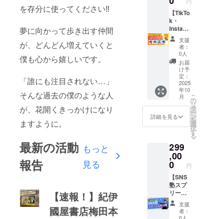
0
相談OK
イベン
円
不安や
× 2回ず
す。
い…」
か？ ●
の違い
を存分に使ってください‼
● こん
トをお
焦りを
つ 計6
フォロ
「編集
【TikTo
講演
・SNS
な方に
持ちの
感じて
回のご
ワーの
が難し
k・
テーマ
で自由
おすす
方 ・
いる方
紹介 ●
反応や
くて、
Instagr
夢に向かって歩き出す仲間
例（ご
な生き
め ・
LINEと
・お子
媒体と
拡散力
投稿ま
am・
相談の
方を手
SNSや
いうメ
支援
さんの
が、どんどん増えていくと
配信内
を考慮
でたど
LINE・
上カス
に入れ
発信に
者：
ディア
勉強方
容 ・公
し、
り着け
Facebo
タマイ
るまで
0人
ついて
で一気
法を見
僕も心から嬉しいです。
式
とっ
な
ok号外
ズ可
の10年
直接ア
お届
に広め
直した
LINE（
しーが
い…」
広告】
能） ・
・挑戦
け予
ドバイ
たい方
い親御
登録者
あなた
そんな
＼
SNSで
定：
と挫折
スをも
・SNS
「誰にも注目されない…」
さん
15,000
の魅力
お悩み
SNS4媒
2025
人生を
から学
らいた
や広告
「正し
年10
名以
が最大
をお持
体 × 公
変える
んだ、
そんな過去の僕のような人
い方 ・
に頼ら
い努力
こ
月
上）に
限伝わ
ちの方
式アカ
方法 ・
の
継続す
自分の
ない形
は裏切
リ
て号外
る形で
へ。
ウント
フォロ
が、花開くきっかけになり
タ
る力 ●
これか
で新し
らな
ー
配信（2
プロ
SNSで
であな
ワー0か
ン
内容 ・
詳細を見る
らにつ
い集客
い」 そ
を
ますように。
回） ・
デュー
の再生
たを全
ら始め
選
講演時
いて相
導線が
れを一
択
Facebo
スしま
回数10
力応援
た10年
す
間：約
談した
ほしい
緒に実
る
okにて
す。 ●
億回
／
のリア
60分
い方 ・
方 あな
感でき
最新の活動
299
ご紹介
配信媒
超・
「もっ
もっと
ル ・バ
（質疑
とっ
たの届
る60分
投稿（2
体（以
フォロ
と多く
,00
ズる発
応答含
しーと
けたい
にして
報告
回） ・
下いず
ワー70
の人
見る
信と信
0
め調整
リアル
情報
円
いきま
メルマ
れか1つ
万人以
に、自
頼のつ
可） ・
でつな
を、
しょ
ガにて
を選
上
分の活
【SNS
くり方
対象：
がりた
LINEを
う。
ご紹介
択） ・
の“とっ
動や
塾スプ
・情報
学生〜
い方
通じ
記事配
TikTok
しー”が
サービ
リーム
【速報！】紀伊
発信×ビ
ビジネ
「誰に
て“本当
信（2
（フォ
、あな
スを
参加
ジネス
ス層ま
も話せ
に届く
支援
國屋書店梅田本
回） ※
ロワー
たの発
知って
権】 ＼
の未
で幅広
なかっ
者：
相手”に
文章・
45万人
信を全
もらい
本気で
来 な
く対応
0人