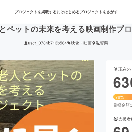
プロジェクトを掲載するには
はじめる
プロジェクトをさがす
とペットの未来を考える映画制作プ
user_0784b713b584
映像・映画
滋賀県
注目のリターン
注目の新着プロジェクト
募集終了が近いプロジェクト
も
現在の
音楽
舞台・パフォーマンス
63
ゲーム・サービス開発
フード・飲食店
78%
書籍・雑誌出版
アニメ・漫画
目標金額は8
支援者
チャレンジ
ビューティー・ヘルスケ
69