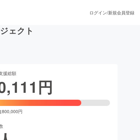
ログイン
/
新規会員登録
ロジェクト
うすぐ公開されます
支援総額
プロダクト
0,111
円
ファッション
スポーツ
00,000円
数
ア
ソーシャルグッド
人