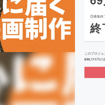
募集終
CAMPFIRE for Social Good
CAMPFIRE Creation
終
CAMPFIREふるさと納税
machi-ya
コミュニティ
このプロジェ
630,111
円の