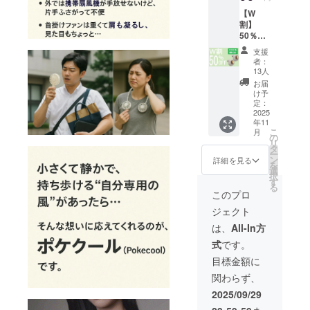
ケーブ
ぜひこの機
【W
ル×1 日
会にお友達
割】
本語説
50％OF
登録をお願
明書は
F100名
データ
いいたしま
支援
限定 定
でお渡
者：
す。
価
ししま
13人
18,000
す。 熱
お届
円
中症・
け予
→9,000
猛暑・
定：
【当社規約
円
2025
スポー
年11
（税・
ツ・ア
とご案内事
こ
月
送料
ウトド
の
項】
リ
込）
ア・通
タ
ー
【内
●キャンセル
勤通
ン
詳細を見る
を
容】
学・充
選
について
択
■Pokec
電不
す
る
ご支援確定
ool ├
要・何
このプロ
本体×2
度でも
後のキャン
ジェクト
使え
セルは原則
└USB
る・エ
は、
All-In方
としてお受
ケーブ
コ
式
です。
ル×2 日
けしており
本語説
目標金額に
ません。あ
明書は
関わらず、
データ
らかじめご
でお渡
2025/09/29
了承のう
ししま