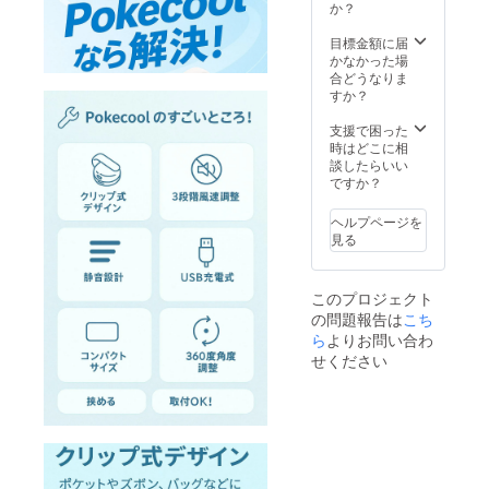
か？
うえ、必ず
再配達をご
目標金額に届
かなかった場
依頼くださ
合どうなりま
い。
すか？
お受け取り
支援で困った
いただけず
時はどこに相
弊社倉庫に
談したらいい
ですか？
返送された
場合、再送
ヘルプページを
手数料およ
見る
び送料（合
計1,500円・
このプロジェクト
税込）をご
の問題報告は
こち
負担いただ
ら
よりお問い合わ
きます。
せください
●ご住所の誤
入力につい
て<
ご支援時に