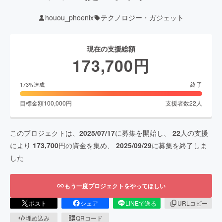
houou_phoenix
テクノロジー・ガジェット
現在の支援総額
173,700
円
終了
173
%達成
目標金額
100,000
円
支援者数
22
人
このプロジェクトは、
2025/07/17
に募集を開始し、
22
人の支援
により
173,700
円の資金を集め、
2025/09/29
に募集を終了しま
した
もう一度プロジェクトをやってほしい
ポスト
シェア
LINEで送る
URLコピー
埋め込み
QRコード