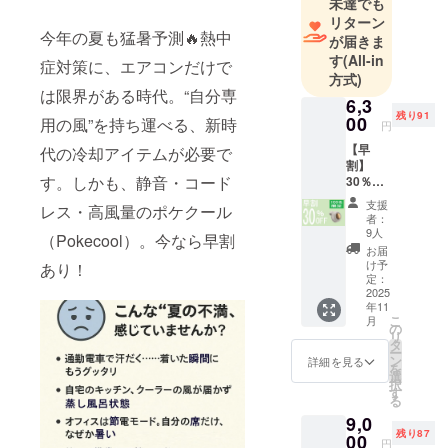
未達でも
す。
リターン
今年の夏も猛暑予測🔥熱中
が届きま
す
(All-in
「面白い」
症対策に、エアコンだけで
方式)
「便利」
は限界がある時代。“自分専
6,3
「欲しかっ
残り91
00
用の風”を持ち運べる、新時
た！」と感
円
じていただ
【早
代の冷却アイテムが必要で
割】
けるような
す。しかも、静音・コード
30％OF
アイテム
F100名
支援
レス・高風量のポケクール
限定 定
を、これか
者：
価9,000
9人
らもお届け
（Pokecool）。今なら早割
円
お届
してまいり
→6,300
け予
あり！
円
定：
ます。
（税・
2025
年11
送料
こ
月
新商品やお
込）
の
リ
【内
タ
得情報は、
ー
容】
ン
詳細を見る
LINE公式ア
を
■Pokec
選
択
ool ├
カウントで
す
る
本体×1
随時ご案内
9,0
中！
残り87
└USB
00
円