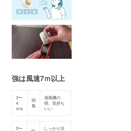
ません。
返送に心当
たりのある
方は、お手
数ですがご
自身でご連
絡いただき
ますようお
願いいたし
ます。ご連
絡をいただ
強は風速7ｍ以上
き次第、再
配送のお手
続きをいた
します。
3〜
扇風機の
弱
4
弱、気持ち
風
m/s
いい
●ご連絡や対
応に関して
弊社では、
5〜
しっかり涼
CAMPFIRE
中