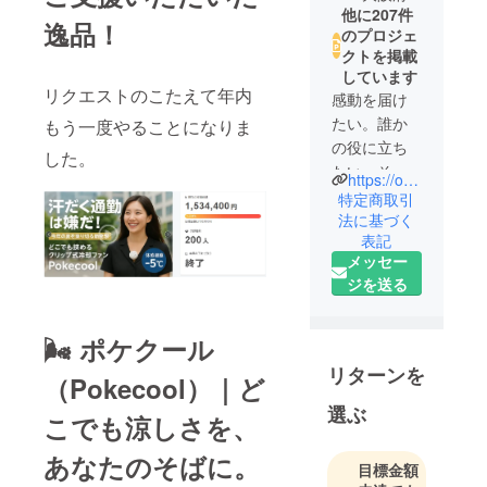
他に207件
逸品！
のプロジェ
クトを掲載
しています
リクエストのこたえて年内
感動を届け
たい。誰か
もう一度やることになりま
の役に立ち
した。
たい。そし
https://our-product.com/fm/31566/zbfGwgws
て、心から
特定商取引
「欲しい」
法に基づく
表記
と思えるも
メッセー
のだけを。
ジを送る
私たちはそ
んな信念の
🌬️ ポケクール
もと、日々
リターンを
（Pokecool）｜ど
おもしろく
て役に立つ
選ぶ
こでも涼しさを、
商品の企
画・開発に
あなたのそばに。
目標金額
挑んでいま