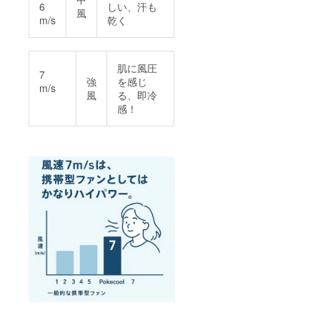
6
しい、汗も
が定める
風
m/s
乾く
「カスタ
マーハラス
メントに関
肌に風圧
する方針
7
強
を感じ
m/s
https://camp-
風
る、即冷
fire.jp/custo
感！
mer-
harassment
）」に基づ
き、すべて
のご支援者
様と誠実に
向き合って
おります。
過度な要求
や威圧的な
言動など、
正常なコ
ミュニケー