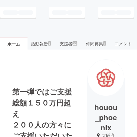
活動報告
支援者
仲間募集
コメント
ホーム
3
22
1
第一弾ではご支援
総額１５０万円超
houou
え
_phoe
２００人の方々に
nix
ご支援いただいた
大阪府