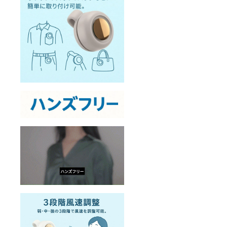
ご登録いた
だいたご住
所に誤りが
あり返送さ
れた場合
も、再送費
用をご負担
いただきま
す。入力内
容にお間違
いがないよ
うご注意く
ださい。
●返送時の対
応について
商品が返送
された際、
弊社からの
個別連絡は
行っており