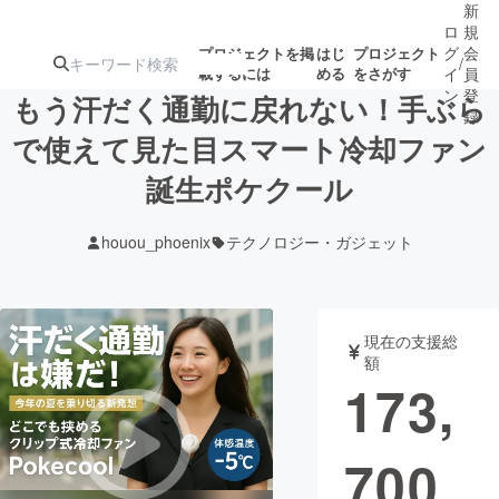
新
ロ
規
グ
会
プロジェクトを掲
はじ
プロジェクト
/
載するには
める
をさがす
イ
員
ン
登
もう汗だく通勤に戻れない！手ぶら
録
で使えて見た目スマート冷却ファン
誕生ポケクール
人気のプロ
注目のリ
注目の新着プロ
募集終了が近いプ
もうすぐ公開
ジェクト
ターン
ジェクト
ロジェクト
されます
houou_phoenix
テクノロジー・ガジェット
アート・写真
音楽
現在の支援総
テクノロジー・ガジェット
ゲーム・サ
額
173,
映像・映画
書籍・雑誌
700
ビジネス・起業
チャレンジ