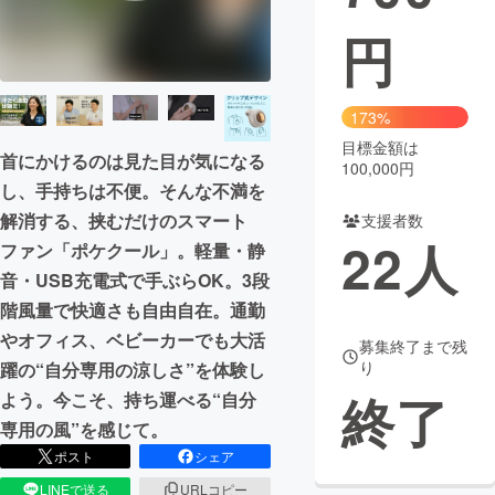
円
まちづくり・地域活性化
CAMPFIRE for Social Good
CAMPFIRE Creation
173%
CAMPFIREふるさと納税
machi-ya
コミュニティ
目標金額は
首にかけるのは見た目が気になる
100,000円
し、手持ちは不便。そんな不満を
解消する、挟むだけのスマート
支援者数
22
人
ファン「ポケクール」。軽量・静
音・USB充電式で手ぶらOK。3段
階風量で快適さも自由自在。通勤
やオフィス、ベビーカーでも大活
募集終了まで残
り
躍の“自分専用の涼しさ”を体験し
終了
よう。今こそ、持ち運べる“自分
専用の風”を感じて。
ポスト
シェア
LINEで送る
URLコピー