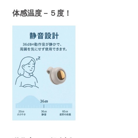
ションを妨
げる行為が
体感温度－５度！
確認された
場合は、対
応をお断り
させていた
だくことが
ございま
す。何卒ご
理解とご協
力をお願い
申し上げま
す。
●プロジェク
ト情報や限
定クーポ
ン、100％還
元キャン
ペーン情報
を読者限定