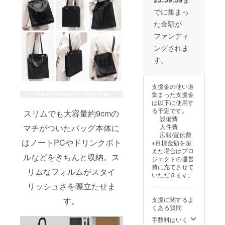
でに集まっ
た金額が
ファンディ
ングされま
す。
支援金の使い道
集まった支援金
は以下に使用す
る予定です。
スリムでも大容量約9cmの
設備費
人件費
マチがついたバッグ本体に
広報/宣伝費
はノートPCやドリンクボト
※目標金額を超
えた場合はプロ
ルなどをきちんと収納。ス
ジェクトの運営
費に充てさせて
リムなフォルムがスタイ
いただきます。
リッシュさを際立たせま
支援に関するよ
す。
くある質問
手数料はいく