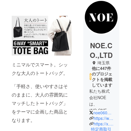
NOE.C
O.,LTD
埼玉県
ミニマルでスマート。シッ
他に447件
クな大人のトートバッグ。
のプロジェ
クトを掲載
しています
「手軽さ、使いやすさはそ
私たち株式
のままに、大人の雰囲気に
会社NOE
マッチしたトートバッグ」
は、
“NO ONE
をテーマに企画した商品と
noe0605_jp
ELSE＝他に
https://www.instagram.com/noe.jp_official/
なります。
はない価値
https://x.com/noe0605_jp
特定商取引
を届ける”を