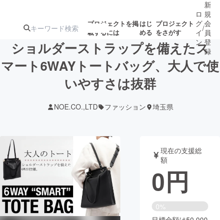
新
ロ
規
グ
会
プロジェクトを掲
はじ
プロジェクト
/
載するには
める
をさがす
イ
員
ン
登
ショルダーストラップを備えたス
録
マート6WAYトートバッグ、大人で使
いやすさは抜群
人気のプロ
注目のリ
注目の新着プロ
募集終了が近いプ
もうすぐ公開
ジェクト
ターン
ジェクト
ロジェクト
されます
NOE.CO.,LTD
ファッション
埼玉県
アート・写真
音楽
現在の支援総
テクノロジー・ガジェット
ゲーム・サ
額
0
円
映像・映画
書籍・雑誌
0%
ビジネス・起業
チャレンジ
目標金額は50,000