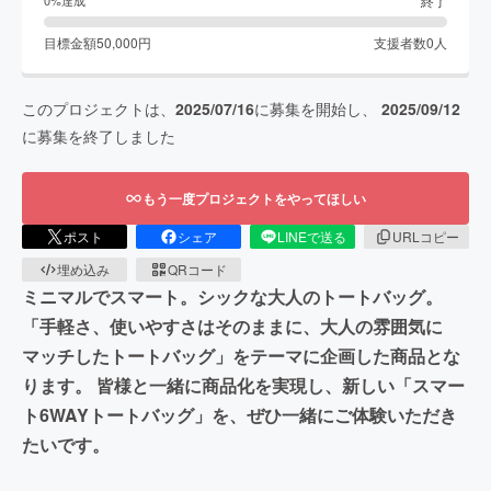
終了
0
%達成
目標金額
50,000
円
支援者数
0
人
このプロジェクトは、
2025/07/16
に募集を開始し、
2025/09/12
に募集を終了しました
もう一度プロジェクトをやってほしい
ポスト
シェア
LINEで送る
URLコピー
埋め込み
QRコード
ミニマルでスマート。シックな大人のトートバッグ。
「手軽さ、使いやすさはそのままに、大人の雰囲気に
マッチしたトートバッグ」をテーマに企画した商品とな
ります。 皆様と一緒に商品化を実現し、新しい「スマー
ト6WAYトートバッグ」を、ぜひ一緒にご体験いただき
たいです。