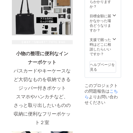
らかかります
か？
目標金額に届
かなかった場
合どうなりま
すか？
支援で困った
時はどこに相
談したらいい
小物の整理に便利なイン
ですか？
ナーポケット
ヘルプページを
見る
パスカードやキーケースな
ど大切なものを収納できる
このプロジェクト
ジッパー付きポケット
の問題報告は
こち
スマホやハンカチなど、
ら
よりお問い合わ
せください
さっと取り出したいものの
収納に便利なフリーポケッ
ト２室