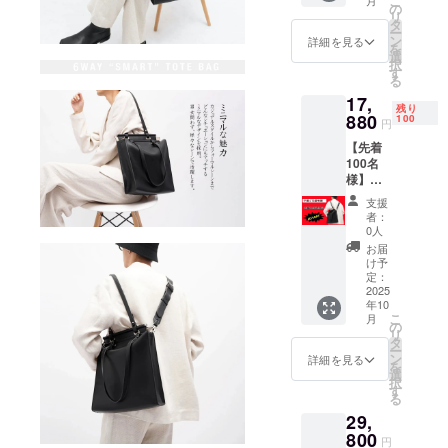
小さな便利
こ
月
トート
の
リ
バッ
さと楽しさ
タ
ー
グ、大
ン
詳細を見る
をプラスで
を
人で使
選
択
きる商品を
いやす
す
る
さは抜
お届けして
17,
群」早
まいりま
残り
期ご支
880
100
円
す。
援特割
【先着
【45％
100名
OFF】
様】
一般販
「ショ
売予定
支援
ルダー
価格：
者：
スト
29,800
0人
ラップ
円
お届
を備え
→16,39
け予
たス
0円（税
定：
マート
2025
込・送
年10
6WAY
料込）
こ
月
トート
の
リ
バッ
タ
ー
グ、大
ン
詳細を見る
を
人で使
選
択
いやす
す
る
さは抜
29,
群」早
期ご支
800
円