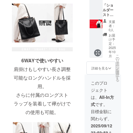
援特割
「ショ
【40％
ルダー
OFF】
スト
一般販
ラップ
売予定
支援
を備え
価格：
者：
たス
29,800
0人
マート
円
お届
6WAY
→17,88
け予
トート
0円（税
定：
バッ
2025
込・送
年10
グ、大
料込）
こ
月
人で使
の
6WAYで使いやすい
リ
いやす
タ
ー
さは抜
ン
詳細を見る
肩掛けもしやすい長さ調整
を
群」★
選
択
全力応
可能なロングハンドルを採
す
る
援者様
このプロ
用。
★一般
ジェクト
販売予
さらに付属のロングスト
定価
は、
All-In方
格：
ラップを装着して襷がけで
式
です。
29,800
円（税
目標金額に
の使用も可能。
込・送
関わらず、
料込）
2025/09/12
23:59:59
ま