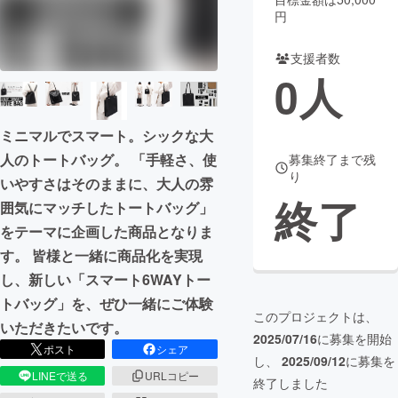
円
まちづくり・地域活性化
支援者数
0
人
CAMPFIRE for Social Good
CAMPFIRE Creation
CAMPFIREふるさと納税
machi-ya
コミュニティ
ミニマルでスマート。シックな大
人のトートバッグ。 「手軽さ、使
募集終了まで残
り
いやすさはそのままに、大人の雰
終了
囲気にマッチしたトートバッグ」
をテーマに企画した商品となりま
す。 皆様と一緒に商品化を実現
し、新しい「スマート6WAYトー
トバッグ」を、ぜひ一緒にご体験
このプロジェクトは、
いただきたいです。
2025/07/16
に募集を開始
ポスト
シェア
し、
2025/09/12
に募集を
LINEで送る
URLコピー
終了しました