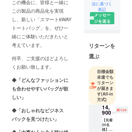
この機会に、皆様と一緒に
法に基づく
理念に、日
表記
この製品の商品化を実現
常を少し便
メッセー
利に、少し
し、新しい「スマート6WAY
ジを送る
楽しくする
トートバッグ」を、ぜひ一
アイテムを
緒にご体験いただきたいと
企画・提案
していま
考えています。
リターンを
す。
選ぶ
何卒、ご支援のほどよろし
バッグ、
くお願い致します。
EDC小物、
目標金額
生活雑貨、
未達でも
◆「どんなファッションに
リターン
ファッショ
も合わせやすいバッグが欲
が届きま
ン小物な
す
(All-in
ど、
しい」
方式)
「これがあ
14,
ると助か
◆「おしゃれなビジネス
残り20
900
円
る」「毎日
バックを見つけたい」
【先着
使いたくな
20名
る」と感じ
様】