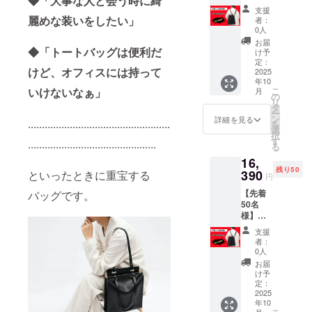
◆「大事な人と会う時に綺
「ショ
られる実用
支援
ルダー
麗めな装いをしたい」
者：
的な商品を
スト
0人
中心にご紹
ラップ
お届
を備え
◆「トートバッグは便利だ
介していま
け予
たス
定：
す。
けど、オフィスには持って
マート
2025
年10
6WAY
いけないなぁ」
こ
月
トート
の
大切にして
リ
バッ
タ
いるのは、
ー
グ、大
ン
詳細を見る
...................................................
を
人で使
見た目だけ
選
択
いやす
す
..............................................
でなく、使
る
さは抜
いやすさ・
16,
群」早
残り50
期ご支
390
といったときに重宝する
収納力・持
円
援特割
ち運びやす
【先着
バッグです。
【50％
50名
さ・価格と
OFF】
様】
一般販
のバラン
「ショ
売予定
支援
ス。
ルダー
価格：
者：
スト
29,800
0人
ラップ
円
お届
これから
を備え
→14,90
け予
も、皆さま
たス
0円（税
定：
マート
2025
込・送
の暮らしに
年10
6WAY
料込）