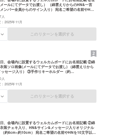
メールにてデータでお渡し） （綿雲えりからのHN&一言
ー全員からのサイン入り） 宛名ご希望の名前やHN
内で備考欄にご記入ください。 大好きな○○など、名前以外の
7人
れていると判断した場合は、 宛名なしでの画像送付及び
：2025年11月
ードへの掲示はなしとなります。 ご注意ください。
このリターンを選択する
る
日、会場内に設置するウェルカムボードにお名前記載 ②綿
衣装ソロ画像(メールにてデータでお渡し) （綿雲えりから
り） ③手作りキーホルダー（約
内で備考欄にご記入
0人
大好きな○○など、名前以外の文字が入力されていると判断し
：2025年11月
宛名なしでの画像送付及びウェルカムボードへの掲示はなし
 ご注意ください。
このリターンを選択する
る
日、会場内に設置するウェルカムボードにお名前記載 ②綿
衣装チェキ入り、HN&サイン&メッセージ入りオリジナル
10cm） 宛名ご希望の名前やHNを10文字以内