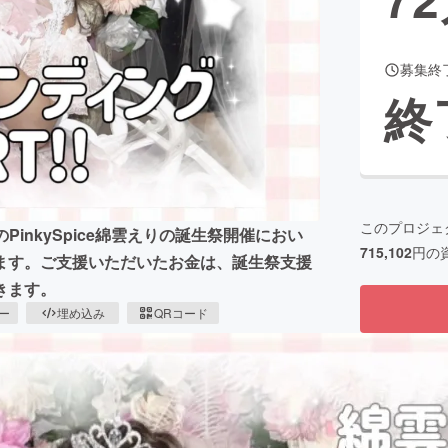
募集終
CAMPFIRE for Social Good
CAMPFIRE Creation
終
CAMPFIREふるさと納税
machi-ya
コミュニティ
このプロジェ
PinkySpice綿雲えりの誕生祭開催におい
715,102
円の
ます。ご支援いただいたお金は、誕生祭支援
きます。
ピー
埋め込み
QRコード