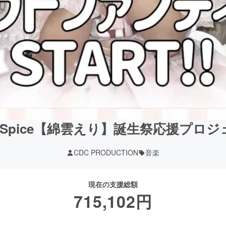
kySpice【綿雲えり】誕生祭応援プロ
CDC PRODUCTION
音楽
現在の支援総額
715,102
円