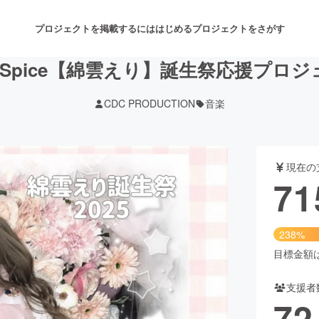
プロジェクトを掲載するには
はじめる
プロジェクトをさがす
kySpice【綿雲えり】誕生祭応援プロ
CDC PRODUCTION
音楽
注目のリターン
注目の新着プロジェクト
募集終了が近いプロジェクト
も
現在の
音楽
舞台・パフォーマンス
71
ゲーム・サービス開発
フード・飲食店
238%
書籍・雑誌出版
アニメ・漫画
目標金額は3
支援者
チャレンジ
ビューティー・ヘルスケ
72