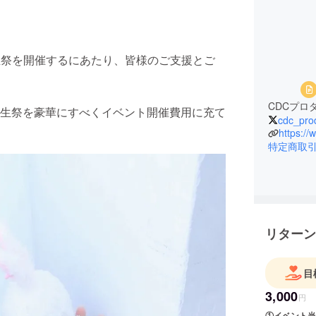
の誕生祭を開催するにあたり、皆様のご支援とご
CDCプロ
生祭を豪華にすべくイベント開催費用に充て
cdc_pro
https://
特定商取
リターン
目
3,000
円
①イベント当