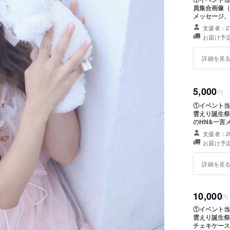
員集合画像（
メッセージ、メンバ
を10文字以
支援者：2
文字が入力さ
お届け予定
ウェルカムボ
詳細を見
5,000
円
①イベント当
雲えり誕生祭
のHN&一言メッセージ入
5.5cm×5.5cm） 宛名ご希望の名前やHNを10文字以
支援者：2
ください。 
お届け予定
た場合は、 
となります。
詳細を見
10,000
円
①イベント当
雲えり誕生祭
チェキケース （約6cm×約