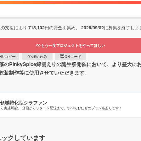
人の支援により
715,102
円の資金を集め、
2025/09/02
に募集を終了しま
もう一度プロジェクトをやってほしい
RLコピー
埋め込み
QRコード
て開催のPinkySpice綿雲えりの誕生祭開催において、より盛
衣装制作等に使用させていただきます。
領域特化型クラファン
から実施可能。 企画からリターン配送まで、すべてお任せのプランもあります！
ェックしています