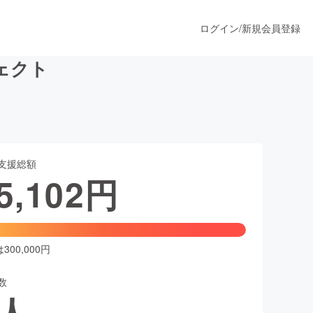
ログイン
/
新規会員登録
ジェクト
うすぐ公開されます
支援総額
プロダクト
5,102
円
ファッション
スポーツ
00,000円
数
ア
ソーシャルグッド
人