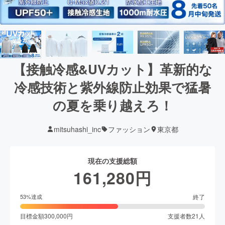
【接触冷感&UVカット】革新的な
冷感技術と紫外線防止効果で猛暑
の夏を乗り越えろ！
mitsuhashi_inc
ファッション
東京都
現在の支援総額
161,280
円
終了
53
%達成
目標金額
300,000
円
支援者数
21
人