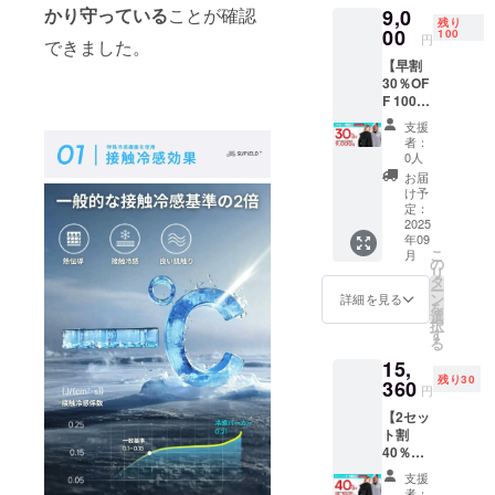
かり守っている
ことが確認
9,0
CoolSh
※より良
残り
ade
00
い製品
100
円
できました。
Hoodie
づくり
【早割
1着 カ
のた
30％OF
ラー :
め、デ
F 100
ブラッ
ザイン
個】
ク、グ
や仕様
支援
CoolSh
レー サ
を一部
者：
ade
イズ :
変更さ
0人
Hoodie
M〜3XL
せてい
お届
一般販
※価格は
ただく
け予
売予定
消費税
定：
場合が
価格
2025
込みで
ござい
年09
12,800
す。 ※
ます。
こ
月
円(税込)
使用感
の
その際
リ
の
などお
タ
は活動
ー
30%OF
客様の
ン
報告に
詳細を見る
を
F 【内
ご都合
選
てご案
択
容】 ・
による
す
内いた
る
CoolSh
交換お
します
15,
ade
よび返
ので、
残り30
Hoodie
360
品はで
あらか
円
1着 カ
きかね
じめご
【2セッ
ラー :
ますの
了承く
ト割
ブラッ
でご注
ださ
40％OF
ク、グ
意くだ
い。 適
F 30
レー サ
さい。
格請求
支援
個】
イズ :
※より良
書発行
者：