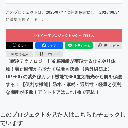
このプロジェクトは、
2025/07/17
に募集を開始し、
2025/08/31
に募集を終了しました
もう一度プロジェクトをやってほしい
ポスト
シェア
LINEで送る
URLコピー
埋め込み
QRコード
【瞬冷テクノロジー】冷感繊維が実現するひんやり体
験！着た瞬間から冷たく猛暑も快適 【紫外線防止】
UPF50+の紫外線カット機能で360度太陽光から肌を保護
する！ 【便利な機能】防水・摩耗・通気性・軽量と便利
な機能が多数！アウトドアはこれ1枚で完結！
このプロジェクトを見た人はこちらもチェックし
ています