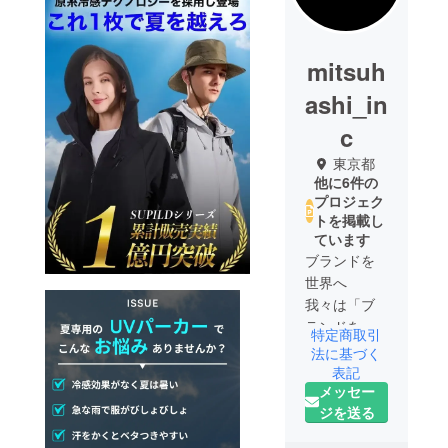
mitsuh
ashi_in
c
東京都
他に6件の
プロジェク
トを掲載し
ています
ブランドを
世界へ
我々は「ブ
ランドを世
特定商取引
界へ」を目
法に基づく
標に国内だ
表記
メッセー
けではなく
ジを送る
海外へと届
けられるよ