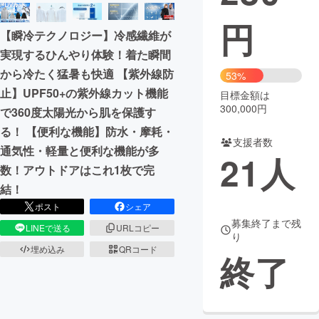
円
まちづくり・地域活性化
【瞬冷テクノロジー】冷感繊維が
実現するひんやり体験！着た瞬間
CAMPFIRE for Social Good
CAMPFIRE Creation
から冷たく猛暑も快適 【紫外線防
53%
CAMPFIREふるさと納税
machi-ya
コミュニティ
止】UPF50+の紫外線カット機能
目標金額は
300,000円
で360度太陽光から肌を保護す
る！ 【便利な機能】防水・摩耗・
支援者数
通気性・軽量と便利な機能が多
21
人
数！アウトドアはこれ1枚で完
結！
ポスト
シェア
募集終了まで残
LINEで送る
URLコピー
り
埋め込み
QRコード
終了