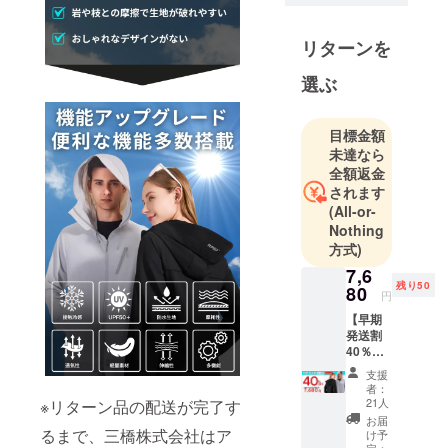
うなブラン
ドを作って
リターンを
いきたいと
考えており
選ぶ
ます！支援
者皆様の思
目標金額
い一つ一つ
未達なら
が我々のブ
全額返金
ランドの成
されます
長を加速さ
(All-or-
Nothing
せ、より大
方式)
きなグルー
7,6
ブを生み出
残り50
80
します。日
円
本から海外
【早期
発送割
へ挑戦でき
40％OF
るブランド
F 50
支援
個】
を作れるよ
者：
CoolSh
21人
※リターン品の配送が完了す
う日々精進
ade
お届
してまいり
Hoodie
るまで、三橋株式会社はア
け予
【内
定：