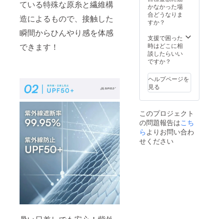
ている特殊な原糸と繊維構
てご案
のある
かなかった場
内いた
インボ
合どうなりま
造によるもので、接触した
します
イスが
すか？
ので、
必要な
瞬間からひんやり感を体感
あらか
場合
支援で困った
じめご
は、
できます！
時はどこに相
了承く
machi-
談したらいい
ださ
yaメッ
ですか？
い。 適
セージ
格請求
にて実
ヘルプページを
書発行
行者に
見る
事業者
直接お
登録番
問合せ
号：あ
くださ
このプロジェクト
り
い）
の問題報告は
（適格
こち
請求書
ら
よりお問い合わ
発行事
せください
業者登
録番号
の記載
のある
インボ
イスが
必要な
場合
は、
machi-