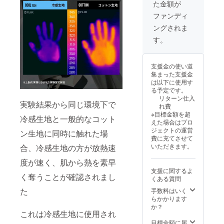
た金額が
客様の
ただく
登録番
ご都合
場合が
号：あ
ファンディ
による
ござい
り
ングされま
交換お
ます。
（適格
よび返
その際
請求書
す。
品はで
は活動
発行事
きかね
報告に
業者登
ますの
てご案
録番号
支援金の使い道
でご注
内いた
の記載
集まった支援金
意くだ
します
のある
は以下に使用す
さい。
ので、
インボ
る予定です。
※より良
あらか
イスが
リターン仕入
い製品
じめご
必要な
実験結果から同じ環境下で
れ費
づくり
了承く
場合
※目標金額を超
のた
冷感生地と一般的なコット
ださ
は、
えた場合はプロ
め、デ
い。 適
machi-
ジェクトの運営
ン生地に同時に触れた場
ザイン
格請求
yaメッ
費に充てさせて
や仕様
書発行
セージ
いただきます。
合、冷感生地の方が放熱速
を一部
事業者
にて実
変更さ
登録番
行者に
度が速く、肌から熱を素早
せてい
号：あ
直接お
支援に関するよ
ただく
り
問合せ
く奪うことが確認されまし
くある質問
場合が
（適格
くださ
ござい
請求書
た
手数料はいく
い）
ます。
発行事
らかかります
その際
業者登
か？
これは冷感生地に使用され
は活動
録番号
報告に
の記載
目標金額に届