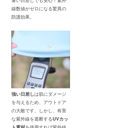
暑い日差しでも安心！紫外
yaメッ
セージ
線数値がゼロになる驚異の
にて実
防護効果。
行者に
直接お
問合せ
くださ
い）
強い日差し
は肌にダメージ
を与えるため、アウトドア
の大敵です。しかし、有害
な紫外線を遮断する
UVカッ
ト
素材
を使用すれば紫外線