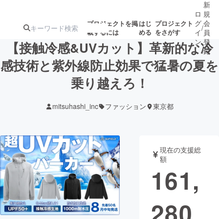
新
ロ
規
グ
会
プロジェクトを掲
はじ
プロジェクト
/
載するには
める
をさがす
イ
員
ン
登
【接触冷感&UVカット】革新的な冷
録
感技術と紫外線防止効果で猛暑の夏を
乗り越えろ！
人気のプロ
注目のリ
注目の新着プロ
募集終了が近いプ
もうすぐ公開
ジェクト
ターン
ジェクト
ロジェクト
されます
mitsuhashi_inc
ファッション
東京都
アート・写真
音楽
現在の支援総
テクノロジー・ガジェット
ゲーム・サ
額
161,
映像・映画
書籍・雑誌
280
ビジネス・起業
チャレンジ