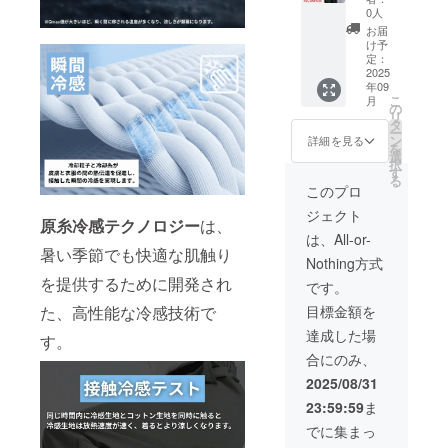
CoolSh
M〜3XL
い製品
0人
事業者
ade
※価格は
づくり
登録番
お届
Hoodie
消費税
のた
け予
号：あ
×2 一般
込みで
定：
め、デ
り
販売予
2025
す。 ※
ザイン
（適格
年09
定価格
使用感
や仕様
請求書
こ
月
25,600
などお
の
を一部
発行事
リ
円(税込)
客様の
タ
変更さ
業者登
ー
の
ご都合
ン
せてい
詳細を見る
録番号
を
40%OF
による
選
ただく
の記載
択
F 【内
交換お
す
場合が
のある
る
容】 ・
よび返
ござい
このプロ
インボ
CoolSh
品はで
ます。
イスが
ジェクト
ade
きかね
その際
必要な
原糸冷感テクノロジー
は、
Hoodie
ますの
は活動
は、All-or-
場合
２着 カ
でご注
暑い季節でも快適な肌触り
報告に
は、
Nothing方式
ラー :
意くだ
てご案
machi-
ブラッ
を提供するために開発され
さい。
内いた
です。
yaメッ
ク、グ
※より良
します
セージ
目標金額を
た、高性能な冷感技術で
レー サ
い製品
ので、
にて実
イズ :
づくり
あらか
達成した場
行者に
す。
M〜3XL
のた
じめご
直接お
合にのみ、
※価格は
め、デ
了承く
問合せ
消費税
ザイン
ださ
2025/08/31
くださ
込みで
や仕様
い。 適
い）
23:59:59
ま
す。 ※
を一部
格請求
使用感
変更さ
書発行
でに集まっ
などお
せてい
事業者