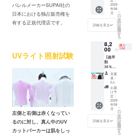
ますので是
パレルメーカーSUPAI社の
容】 ・
2025
非とも多く
年08
CoolSh
こ
日本における独占販売権を
月
の方々にご
ade
の
リ
Hoodie
タ
興味・ご支
有する正規代理店です。
ー
1着 カ
ン
詳細を見る
援いただけ
を
ラー :
選
択
ブラッ
ると大変嬉
す
る
ク、グ
しいです！
8,2
レー サ
残り
イズ :
00
100
円
M〜3XL
UVライト照射試験
【超早
※価格は
割
消費税
36％OF
込みで
F 100
す。 ※
支援
個】
使用感
者：
CoolSh
などお
0人
ade
客様の
お届
Hoodie
ご都合
け予
一般販
による
定：
売予定
2025
交換お
年09
価格
よび返
こ
月
12,800
品はで
の
左側と右側は赤くなってい
リ
円(税込)
きかね
タ
ー
の
ますの
ン
詳細を見る
るのに対し、真ん中のUV
を
36%OF
でご注
選
択
F 【内
カットパーカーは肌をしっ
意くだ
す
る
容】 ・
さい。