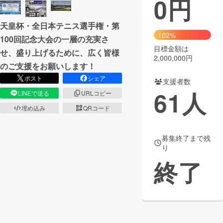
0
円
まちづくり・地域活性化
天皇杯・全日本テニス選手権・第
102%
100回記念大会の一層の充実さ
目標金額は
CAMPFIRE for Social Good
CAMPFIRE Creation
せ、盛り上げるために、広く皆様
2,000,000円
CAMPFIREふるさと納税
machi-ya
コミュニティ
のご支援をお願いします！
ポスト
シェア
支援者数
61
人
LINEで送る
URLコピー
埋め込み
QRコード
募集終了まで残
り
終了