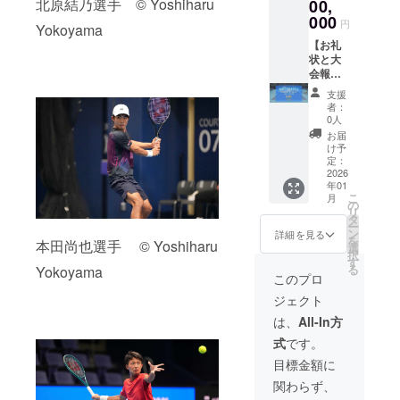
北原結乃選手 © Yoshiharu
たしま
を発行
の対象
00,
となり
がある
す。 ※
する公
となり
ます。
000
2025年
円
Yokoyama
共有い
益財団
ます】
※このプ
12月の
ただい
法人と
本プロ
【お礼
ロジェ
日付と
た情報
して、
ジェク
状と大
クト
なりま
は、上
寄附者
トへの
会報告
は、ご
す。発
記以外
全員の
ご支援
書】 感
寄附の
送時期
支援
の目的
氏名を
は、純
謝の気
額にか
は2026
者：
では使
内閣府
粋支援
持ちを
かわら
年1月を
0人
用いた
に報告
300,000
込め
ず、す
予定し
お届
しませ
する義
円の寄
て、お
べて同
ていま
け予
ん。 ※
務があ
附金控
礼状と
じリ
定：
す。
ご支援
りま
除対象
100回記
2026
ターン
年01
には別
す。 ★
です。
念大会
となり
こ
月
途、シ
備考欄
【お願
の電子
ます。
の
リ
ステム
に必
い】 日
報告書
※寄附金
タ
ー
利用料
ず、氏
本テニ
をお送
領収書
ン
詳細を見る
を
本田尚也選手 © Yoshiharu
（228円
名の記
ス協会
りしま
は日付
選
択
+消費税
載をお
は、寄
す。
はJTA
す
る
Yokoyama
22円）
願いい
附受領
【寄附
へ入金
このプロ
が必要
たしま
証明書
金控除
がある
ジェクト
となり
す。 ※
を発行
の対象
2025年
ます。
共有い
する公
となり
12月の
は、
All-In方
※このプ
ただい
益財団
ます】
日付と
式
です。
ロジェ
た情報
法人と
本プロ
なりま
クト
は、上
して、
ジェク
す。発
目標金額に
は、ご
記以外
寄附者
トへの
送時期
関わらず、
寄附の
の目的
全員の
ご支援
は2026