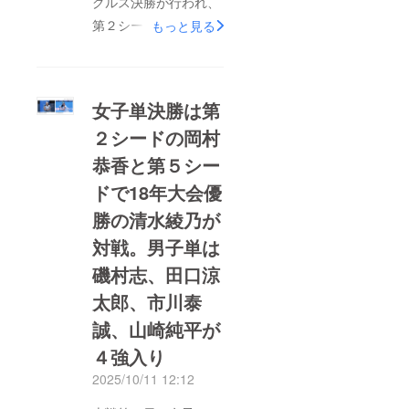
グルス決勝が行われ、
リューションズ 全日
第２シードの岡村恭香
もっと見る
本テニス選手権
が第５シードの清水綾
100thSupported by 橋
乃を破り初優勝、皇后
本総業ホールディング
杯を手にしました。男
女子単決勝は第
ス会場：有明コロシア
子シングルスは、第８
２シードの岡村
ム、有明テニスの森
シードの田口涼太郎が
（東京都江東区有明2-
恭香と第５シー
第１シードの磯村志に
2-22）開催日：10月5
勝利し、初の決勝進
ドで18年大会優
日(日)～10月12日
出。市川泰誠と山崎純
勝の清水綾乃が
(日)▼大会オフィシャ
平のノーシード対決
対戦。男子単は
ルサイト
は、市川が逆転勝ちし
磯村志、田口涼
https://www.jta-
てこちらも初めての決
tennis.or.jp/alljapan.as
太郎、市川泰
勝に進みました。▼第
pxこのクラウドファン
７日のレポートはこち
誠、山崎純平が
ディングを通じて皆さ
らから
４強入り
まからいただいたご寄
https://r.bme.jp/bm/p/b
2025/10/11 12:12
付は、第100回記念大
n/htmlpreview.php?
会の運営に関わる活動