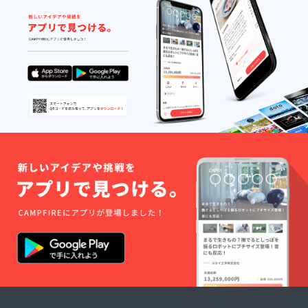
ん
https://www.youtube.c
om/playlist?
list=PLaBzzOA-
v6Un65xM46SfcbMKY
LqB1psHU■テレビ放
映NHK女子シングルス
決勝男子シングルス決
勝
https://www.web.nhk/t
v/an/tennis/pl/series-
tep-
2QG47RQL1R/schedu
le▼大会オフィシャル
サイトhttps://www.jta-
tennis.or.jp/alljapan.as
pxこのクラウドファン
ディングを通じて皆さ