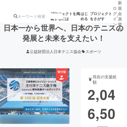
新
ロ
規
グ
会
プロジェクトを掲
はじ
プロジェクト
/
載するには
める
をさがす
イ
員
ン
登
日本一から世界へ、日本のテニスの
録
発展と未来を支えたい！
人気のプロ
注目のリ
注目の新着プロ
募集終了が近いプ
もうすぐ公開
公益財団法人日本テニス協会
スポーツ
ジェクト
ターン
ジェクト
ロジェクト
されます
アート・写真
音楽
現在の支援総
額
2,04
テクノロジー・ガジェット
ゲーム・サ
6,50
映像・映画
書籍・雑誌
ビジネス・起業
チャレンジ