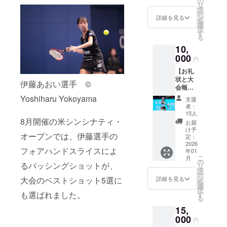
が、寄
の
リ
報告書
附金控
タ
ー
をお送
除は
ン
詳細を見る
を
りしま
2000円
選
択
す。
以上が
す
る
【寄附
対象と
10,
金控除
なりま
の対象
000
すこ
円
となり
と、ご
【お礼
ます】
留意く
状と大
本プロ
ださ
伊藤あおい選手 ©
会報告
ジェク
い。
書】 感
トへの
Yoshiharu Yokoyama
【お願
支援
謝の気
ご支援
い】 日
者：
持ちを
は、純
本テニ
15人
込め
8月開催の米シンシナティ・
粋支援
ス協会
お届
て、お
5,000円
は、寄
け予
オープンでは、伊藤選手の
礼状と
の寄附
定：
附受領
100回記
2026
金控除
証明書
フォアハンドスライスによ
年01
念大会
対象で
を発行
こ
月
の電子
す。
の
する公
るパッシングショットが、
リ
報告書
【お願
タ
益財団
ー
をお送
い】 日
ン
法人と
大会のベストショット5選に
詳細を見る
を
りしま
本テニ
選
して、
択
す。
も選ばれました。
ス協会
す
寄附者
る
【寄附
は、寄
全員の
15,
金控除
附受領
氏名を
の対象
000
証明書
内閣府
円
となり
を発行