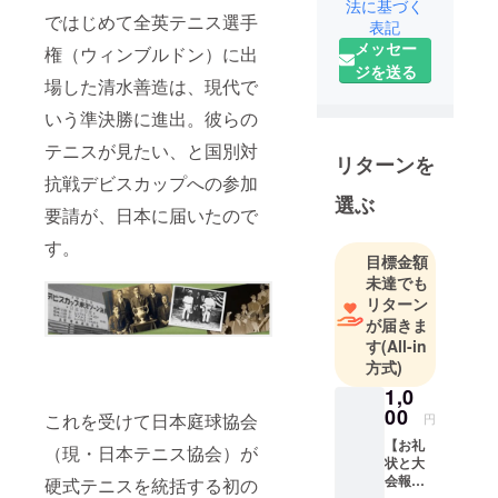
法に基づく
図っていま
ではじめて全英テニス選手
表記
す。全日本
メッセー
権（ウィンブルドン）に出
テニス選手
ジを送る
権のほか、
場した清水善造は、現代で
デビスカッ
いう準決勝に進出。彼らの
プやビ
テニスが見たい、と国別対
リー・ジー
リターンを
ン・キン
抗戦デビスカップへの参加
選ぶ
グ・カップ
要請が、日本に届いたので
（旧フェド
す。
カップ）の
目標金額
日本事務局
未達でも
も務めてい
リターン
が届きま
ます！
す
(All-in
方式)
1,0
00
これを受けて日本庭球協会
円
【お礼
（現・日本テニス協会）が
状と大
会報告
硬式テニスを統括する初の