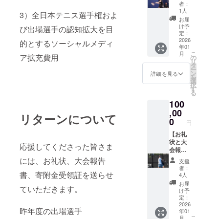
謝の気
ご支援
寄附者
は、上
者：
クト
なりま
持ちを
は、純
全員の
1人
記以外
は、ご
3）全日本テニス選手権およ
す。発
込め
粋支援
氏名を
の目的
お届
寄附の
送時期
て、お
30,000
内閣府
け予
では使
び出場選手の認知拡大を目
額にか
は2026
礼状と
円の寄
定：
に報告
用いた
かわら
年1月を
100回記
2026
附金控
的とするソーシャルメディ
する義
しませ
ず、す
予定し
年01
念大会
除対象
務があ
ん。 ※
べて同
ていま
こ
月
の電子
ア拡充費用
です。
の
りま
ご支援
じリ
す。
リ
報告書
【お願
タ
す。 ★
には別
ターン
ー
をお送
い】 日
ン
備考欄
詳細を見る
途、シ
となり
を
りしま
本テニ
選
に必
ステム
ます。
択
す。
ス協会
す
ず、氏
利用料
※寄附金
る
【寄附
は、寄
名の記
（228円
領収書
100
金控除
附受領
載をお
+消費税
は日付
の対象
,00
証明書
願いい
22円）
はJTA
リターンについて
にはな
を発行
0
たしま
が必要
へ入金
円
りま
する公
す。 ※
となり
がある
す】 本
【お礼
益財団
共有い
ます。
2025年
プロ
状と大
法人と
ただい
※このプ
応援してくださった皆さま
12月の
ジェク
会報告
して、
た情報
ロジェ
日付と
トへの
書】 感
寄附者
には、お礼状、大会報告
は、上
クト
なりま
支援
ご支援
謝の気
全員の
記以外
は、ご
者：
す。発
は、純
持ちを
書、寄附金受領証を送らせ
氏名を
の目的
4人
寄附の
送時期
粋支援
込め
内閣府
では使
額にか
お届
は2026
ていただきます。
70,000
て、お
に報告
用いた
け予
かわら
年1月を
円の寄
礼状と
する義
定：
しませ
ず、す
予定し
附金控
100回記
2026
務があ
ん。 ※
べて同
ていま
昨年度の出場選手
年01
除対象
念大会
りま
ご支援
じリ
す。
こ
月