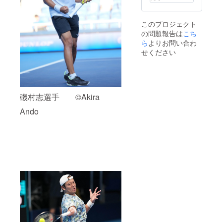
12月の
となり
日付と
ます。
なりま
※このプ
このプロジェクト
す。発
ロジェ
の問題報告は
送時期
クト
こち
は2026
は、ご
ら
よりお問い合わ
年1月を
寄附の
せください
予定し
額にか
ていま
かわら
す。
ず、す
べて同
じリ
磯村志選手 ©Akira
ターン
となり
Ando
ます。
※寄附金
領収書
は日付
はJTA
へ入金
がある
2025年
12月の
日付と
なりま
す。発
送時期
は2026