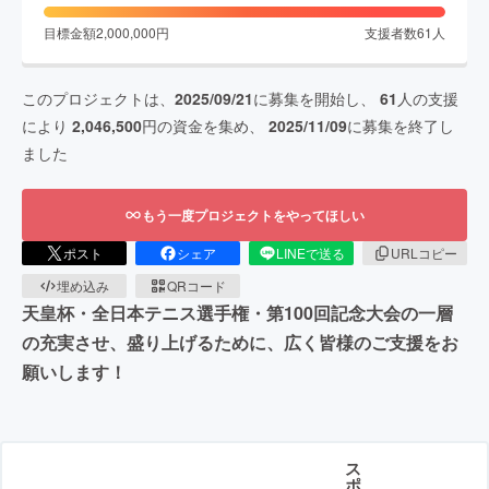
目標金額
2,000,000
円
支援者数
61
人
このプロジェクトは、
2025/09/21
に募集を開始し、
61
人の支援
により
2,046,500
円の資金を集め、
2025/11/09
に募集を終了し
ました
もう一度プロジェクトをやってほしい
ポスト
シェア
LINEで送る
URLコピー
埋め込み
QRコード
天皇杯・全日本テニス選手権・第100回記念大会の一層
の充実させ、盛り上げるために、広く皆様のご支援をお
願いします！
ス
ポ