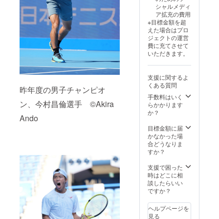
※寄附金
ステム
す。 ★
シャルメディ
領収書
利用料
備考欄
ア拡充の費用
は日付
（228円
に必
※目標金額を超
はJTA
+消費税
ず、氏
えた場合はプロ
へ入金
22円）
名の記
ジェクトの運営
がある
が必要
載をお
費に充てさせて
2025年
となり
願いい
いただきます。
12月の
ます。
たしま
日付と
※このプ
す。 ※
なりま
ロジェ
共有い
支援に関するよ
す。発
クト
ただい
くある質問
送時期
は、ご
た情報
昨年度の男子チャンピオ
は2026
寄附の
は、上
手数料はいく
ン、今村昌倫選手 ©Akira
年1月を
額にか
記以外
らかかります
予定し
かわら
の目的
か？
Ando
ていま
ず、す
では使
す。
べて同
用いた
目標金額に届
じリ
しませ
かなかった場
ターン
ん。 ※
合どうなりま
となり
ご支援
すか？
ます。
には別
※寄附金
途、シ
支援で困った
領収書
ステム
時はどこに相
は日付
利用料
談したらいい
はJTA
（228円
ですか？
へ入金
+消費税
がある
22円）
ヘルプページを
2025年
が必要
見る