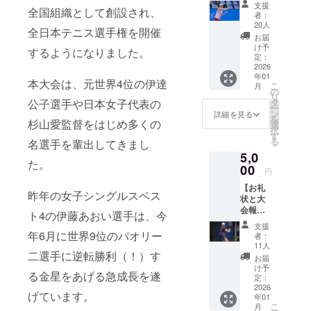
書】 感
支援
全国組織として創設され、
謝の気
者：
持ちを
20人
全日本テニス選手権を開催
込め
お届
て、お
け予
するようになりました。
礼状と
定：
100回記
2026
年01
念大会
本大会は、元世界4位の伊達
こ
月
の電子
の
リ
報告書
公子選手や日本女子代表の
タ
ー
をお送
ン
詳細を見る
を
杉山愛監督をはじめ多くの
りしま
選
択
す。
す
る
名選手を輩出してきまし
【寄附
5,0
金控除
た。
の対象
00
円
にはな
【お礼
りませ
昨年の女子シングルスベス
状と大
ん】 本
会報告
プロ
ト4の伊藤あおい選手は、今
書】 感
ジェク
支援
謝の気
トへの
年6月に世界9位のパオリー
者：
持ちを
ご支援
11人
二選手に逆転勝利（！）す
込め
は、ご
お届
て、お
寄附と
け予
る金星をあげる急成長を遂
礼状と
してい
定：
100回記
2026
ただき
げています。
年01
念大会
ます
こ
月
の電子