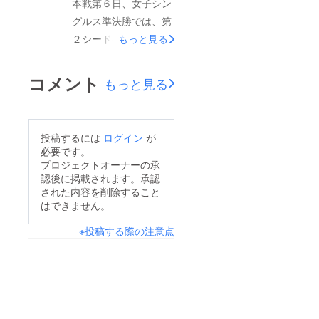
本戦第６日、女子シン
i=jtatennis&amp;no=all
費のほか、全日本選手
グルス準決勝では、第
&amp;m=635&amp;h=
権のファンの皆さまに
２シードの岡村恭香
true三菱電機ビルソ
もっと見る
向けた大会価値向上を
が、第４シードの細木
リューションズ 全日
目的とするマルチメ
咲良を下して初の決勝
本テニス選手権
コメント
もっと見る
ディア関連費用（ライ
進出を決めました。ま
100thSupported by 橋
ブスコア、ライブ配
た、第５シードで18年
本総業ホールディング
信、マーケティング
大会覇者の清水綾乃
ス会場：有明コロシア
投稿するには
ログイン
が
等）、また全日本選手
は、ノーシードの小堀
ム、有明テニスの森
必要です。
権および出場選手の認
桃子に勝利、７年ぶり
（東京都江東区有明2-
プロジェクトオーナーの承
知拡大を目的とする
認後に掲載されます。承認
２度目の決勝進出で
2-22）開催日：10月5
された内容を削除すること
ソーシャルメディア拡
す。男子シングルス
日(日)～10月12日
はできません。
充費用として、大切に
準々決勝では、第１
(日)▼大会オフィシャ
※投稿する際の注意点
活用させていただきま
シードの磯村志、第８
ルサイト
す。※本プロジェクト
シードの田口涼太郎、
https://www.jta-
へのご寄付（純粋支援
ノーシードの市川泰誠
tennis.or.jp/alljapan.as
額2,000円以上）は、
と山崎純平が準決勝に
pxこのクラウドファン
寄付金控除の対象とな
進出。準決勝では磯村
ディングを通じて皆さ