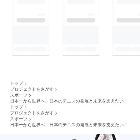
案内しています。
額2,000円以上）は、
https://www.jta-
寄付金控除の対象とな
tennis.or.jp/alljapan/ta
ります。皆さまの温か
bid/440/Default.aspx
いご支援を、どうぞよ
組み合わせ、スケ
ろしくお願いいたしま
ジュールはこちらでご
す！
覧いただけます。▼組
み合わせ、試合スケ
ジュール
https://www.jta-
tennis.or.jp/alljapan/ta
トップ
>
bid/436/Default.aspx
プロジェクトをさがす
>
スポーツ
>
▼ライブスコア
日本一から世界へ、日本のテニスの発展と未来を支えたい！
https://alljapan.service
トップ
>
s.imgarena.com▼WO
プロジェクトをさがす
>
スポーツ
>
WOWライブ配信※男女
日本一から世界へ、日本のテニスの発展と未来を支えたい！
シングルス決勝戦のラ
イブ配信はございませ