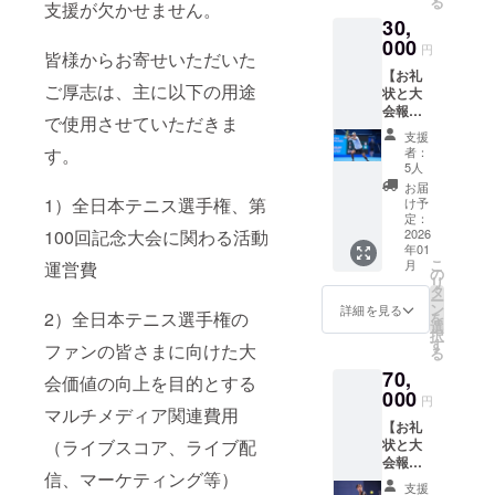
る
支援が欠かせません。
【寄附
は、寄
名の記
（228円
領収書
30,
金控除
附受領
載をお
+消費税
は日付
の対象
000
証明書
願いい
22円）
円
はJTA
皆様からお寄せいただいた
となり
を発行
たしま
が必要
へ入金
【お礼
ます】
する公
す。 ※
となり
がある
ご厚志は、主に以下の用途
状と大
本プロ
益財団
共有い
ます。
2025年
会報告
ジェク
法人と
ただい
※このプ
で使用させていただきま
12月の
書】 感
トへの
して、
た情報
ロジェ
支援
日付と
謝の気
ご支援
寄附者
す。
は、上
者：
クト
なりま
持ちを
は、純
全員の
5人
記以外
は、ご
す。発
込め
粋支援
氏名を
の目的
お届
寄附の
送時期
て、お
25,000
1）全日本テニス選手権、第
内閣府
け予
では使
額にか
は2026
礼状と
円の寄
定：
に報告
用いた
かわら
年1月を
100回記念大会に関わる活動
100回記
2026
附金控
する義
しませ
ず、す
予定し
年01
念大会
除対象
務があ
ん。 ※
べて同
ていま
こ
月
運営費
の電子
です。
の
りま
ご支援
じリ
す。
リ
報告書
【お願
タ
す。 ★
には別
ターン
ー
をお送
い】 日
ン
備考欄
詳細を見る
途、シ
となり
2）全日本テニス選手権の
を
りしま
本テニ
選
に必
ステム
ます。
択
す。
ス協会
す
ず、氏
利用料
ファンの皆さまに向けた大
※寄附金
る
【寄附
は、寄
名の記
（228円
領収書
70,
金控除
附受領
会価値の向上を目的とする
載をお
+消費税
は日付
の対象
000
証明書
願いい
22円）
円
はJTA
となり
マルチメディア関連費用
を発行
たしま
が必要
へ入金
【お礼
ます】
する公
す。 ※
となり
がある
（ライブスコア、ライブ配
状と大
本プロ
益財団
共有い
ます。
2025年
会報告
ジェク
法人と
ただい
※このプ
12月の
信、マーケティング等）
書】 感
トへの
して、
た情報
ロジェ
支援
日付と