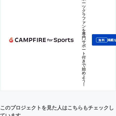
ー
ツ
ク
ラ
フ
ァ
ン
を
専
門
掲載
無料
サ
ポ
ー
ト
付
き
で
始
め
よ
う
！
このプロジェクトを見た人はこちらもチェックし
ています