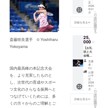
（228円
礼状と
円の寄
定：
に報告
用いた
+消費税
100回記
2026
附金控
する義
しませ
22円）
年01
念大会
除対象
務があ
ん。 ※
が必要
こ
月
の電子
です。
の
りま
ご支援
となり
リ
報告書
【お願
タ
す。 ★
には別
ます。
ー
をお送
い】 日
ン
備考欄
詳細を見る
途、シ
※このプ
を
りしま
本テニ
選
に必
ステム
ロジェ
択
す。
ス協会
す
ず、氏
利用料
クト
る
【寄附
は、寄
名の記
（228円
は、ご
25,
金控除
附受領
載をお
+消費税
寄附の
斎藤咲良選手 © Yoshiharu
の対象
000
証明書
願いい
22円）
円
額にか
となり
を発行
たしま
Yokoyama
が必要
かわら
【お礼
ます】
する公
す。 ※
となり
ず、す
状と大
本プロ
益財団
共有い
ます。
べて同
会報告
ジェク
法人と
ただい
※このプ
じリ
書】 感
トへの
して、
た情報
ロジェ
支援
ターン
謝の気
ご支援
寄附者
は、上
者：
クト
となり
持ちを
国内最高峰の本記念大会
は、純
全員の
0人
記以外
は、ご
ます。
込め
粋支援
氏名を
の目的
お届
寄附の
を、より充実したものと
て、お
20,000
内閣府
け予
では使
額にか
礼状と
円の寄
定：
に報告
用いた
かわら
し、次世代の育成やスポー
100回記
2026
附金控
する義
しませ
ず、す
年01
念大会
除対象
務があ
ん。 ※
べて同
ツ文化のさらなる振興へと
こ
月
の電子
です。
の
りま
ご支援
じリ
リ
報告書
【お願
タ
す。 ★
つなげていくためには、多
には別
ターン
ー
をお送
い】 日
ン
備考欄
詳細を見る
途、シ
となり
を
りしま
本テニ
くの方々からのご理解とご
選
に必
ステム
ます。
択
す。
ス協会
す
ず、氏
利用料
※寄附金