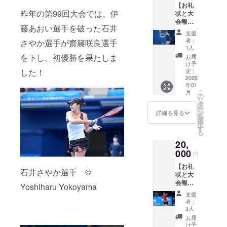
に報告
【お礼
ます】
する公
する義
昨年の第99回大会では、伊
状と大
本プロ
益財団
務があ
会報告
ジェク
法人と
りま
藤あおい選手を破った石井
書】 感
トへの
して、
す。 ★
支援
謝の気
ご支援
寄附者
備考欄
者：
さやか選手が齋籐咲良選手
持ちを
は、純
全員の
1人
に必
込め
粋支援
氏名を
を下し、初優勝を果たしま
ず、氏
お届
て、お
10,000
内閣府
け予
名の記
礼状と
した！
円の寄
定：
に報告
載をお
100回記
2026
附金控
する義
願いい
年01
念大会
除対象
務があ
たしま
こ
月
の電子
です。
の
りま
す。 ※
リ
報告書
【お願
タ
す。 ★
共有い
ー
をお送
い】 日
ン
備考欄
詳細を見る
ただい
を
りしま
本テニ
選
に必
た情報
択
す。
ス協会
す
ず、氏
は、上
る
【寄附
は、寄
名の記
記以外
20,
金控除
附受領
載をお
の目的
の対象
000
証明書
願いい
では使
円
となり
を発行
たしま
用いた
【お礼
ます】
する公
す。 ※
しませ
石井さやか選手 ©
状と大
本プロ
益財団
共有い
ん。 ※
会報告
ジェク
法人と
Yoshiharu Yokoyama
ただい
ご支援
書】 感
トへの
して、
た情報
には別
支援
謝の気
ご支援
寄附者
は、上
者：
途、シ
持ちを
は、純
全員の
3人
記以外
ステム
込め
粋支援
氏名を
の目的
お届
利用料
て、お
15,000
内閣府
け予
では使