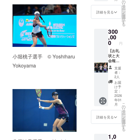
です。
の電子
す。 ★
の
には別
ターン
リ
【お願
報告書
備考欄
タ
途、シ
となり
ー
い】 日
をお送
に必
ン
ステム
詳細を見る
ます。
を
本テニ
りしま
ず、氏
選
利用料
※寄附金
択
ス協会
す。
名の記
す
（228円
領収書
る
は、寄
【寄附
載をお
+消費税
は日付
300
附受領
金控除
願いい
22円）
はJTA
証明書
の対象
,00
たしま
が必要
へ入金
を発行
となり
す。 ※
0
となり
がある
円
する公
ます】
共有い
ます。
2025年
益財団
本プロ
【お礼
ただい
※このプ
12月の
小堀桃子選手 © Yoshiharu
法人と
ジェク
状と大
た情報
ロジェ
日付と
して、
トへの
会報告
は、上
クト
なりま
Yokoyama
寄附者
ご支援
書】 感
記以外
は、ご
す。発
支援
全員の
は、純
謝の気
の目的
寄附の
送時期
者：
氏名を
粋支援
持ちを
では使
額にか
2人
は2026
内閣府
100,000
込め
用いた
かわら
年1月を
お届
に報告
円の寄
て、お
しませ
ず、す
け予
予定し
する義
附金控
礼状と
ん。 ※
定：
べて同
ていま
務があ
除対象
100回記
2026
ご支援
じリ
す。
年01
りま
です。
念大会
には別
ターン
こ
月
す。 ★
【お願
の電子
途、シ
の
となり
リ
備考欄
い】 日
報告書
ステム
タ
ます。
ー
に必
本テニ
をお送
利用料
ン
※寄附金
詳細を見る
を
ず、氏
ス協会
りしま
（228円
選
領収書
択
名の記
は、寄
す。
+消費税
す
は日付
る
載をお
附受領
【寄附
22円）
はJTA
1,0
願いい
証明書
金控除
が必要
へ入金