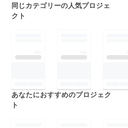
ります。皆さまの温か
と田口、市川と山崎が
まからいただいたご寄
同じカテゴリーの人気プロジェ
いご支援を、どうぞよ
対戦します。▼第６日
付は、第100回記念大
クト
ろしくお願いいたしま
のレポートはこちらか
会の運営に関わる活動
す！
ら
費のほか、全日本選手
https://r.bme.jp/bm/p/b
権のファンの皆さまに
n/htmlpreview.php?
向けた大会価値向上を
i=jtatennis&amp;no=all
目的とするマルチメ
&amp;m=634&amp;h=
ディア関連費用（ライ
true三菱電機ビルソ
ブスコア、ライブ配
リューションズ全日本
信、マーケティング
テニス選手権
等）、また全日本選手
100thSupported by 橋
権および出場選手の認
本総業ホールディング
知拡大を目的とする
あなたにおすすめのプロジェク
ス▼チケット情報※外
ソーシャルメディア拡
コートのご観戦は無料
充費用として、大切に
ト
です。※有明コロシア
活用させていただきま
ムの席種による料金の
す。※本プロジェクト
詳細は下記ページでご
へのご寄付（純粋支援