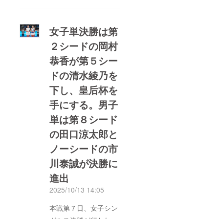
を６－４、７－５で下
して初優勝を手にしま
女子単決勝は第
した。田口は野口政勝
２シードの岡村
と組んで出場した男子
恭香が第５シー
ダブルスでも優勝、
2005年の岩渕聡以来
ドの清水綾乃を
となる単複２冠を達成
下し、皇后杯を
しました。女子ダブル
手にする。男子
ス決勝では、第１シー
単は第８シード
ドの小堀桃子／山崎郁
の田口涼太郎と
美が優勝を飾りまし
た。▼本戦最終日のレ
ノーシードの市
ポートはこちらから
川泰誠が決勝に
https://r.bme.jp/bm/p/b
進出
n/htmlpreview.php?
2025/10/13 14:05
i=jtatennis&amp;no=all
&amp;m=636&amp;h=
本戦第７日、女子シン
true三菱電機ビルソ