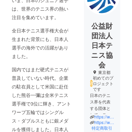
いま、日本のジュニア選手
は、世界のテニス界の熱い
注目を集めています。
公益財
全日本テニス選手権大会が
団法人
生まれた背景にも、日本人
日本テ
選手の海外での活躍があり
ニス協
ました。
会
国内ではまだ硬式テニスが
東京都
普及していない時代。企業
初めてのプ
ロジェクト
の駐在員として米国に赴任
です
した熊谷一彌は全米テニス
日本のテニ
ス界を代表
選手権で3位に輝き、アント
する団体と
ワープ五輪ではシングル
して、テニ
https://www.jta-tennis.or.jp/alljapan.aspx
ス・ダブルスともに銀メダ
ス競技の普
https://www.jta-tennis.or.jp/
及・振興を
特定商取引
ルを獲得しました。日本人