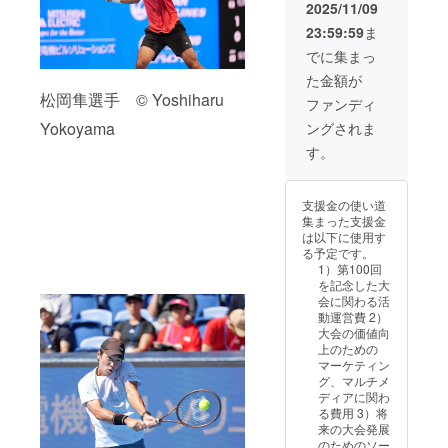
額にか
では使
氏名を
は、純
年1月を
2025/11/09
かわら
用いた
内閣府
粋支援
予定し
23:59:59
ま
ず、す
しませ
に報告
1,000,0
ていま
べて同
ん。 ※
する義
00円の
す。
でに集まっ
じリ
ご支援
務があ
寄附金
た金額が
ターン
には別
りま
控除対
松岡隼選手 © Yoshiharu
となり
途、シ
す。 ★
象で
ファンディ
ます。
ステム
備考欄
す。
Yokoyama
ングされま
※寄附金
利用料
に必
【お願
領収書
（228円
ず、氏
い】 日
す。
は日付
+消費税
名の記
本テニ
はJTA
22円）
載をお
ス協会
へ入金
が必要
願いい
は、寄
支援金の使い道
がある
となり
たしま
附受領
集まった支援金
2025年
ます。
す。 ※
証明書
は以下に使用す
12月の
※このプ
共有い
を発行
る予定です。
日付と
ロジェ
ただい
する公
1）第100回
なりま
クト
た情報
益財団
を記念した大
す。発
は、ご
は、上
法人と
会に関わる活
送時期
寄附の
記以外
して、
動運営費 2）
は2026
額にか
の目的
寄附者
大会の価値向
年1月を
かわら
では使
全員の
上のための
予定し
ず、す
用いた
氏名を
マーケティン
ていま
べて同
しませ
内閣府
グ、マルチメ
す。
じリ
ん。 ※
に報告
ディアに関わ
ターン
ご支援
する義
る費用 3）将
となり
には別
務があ
来の大会発展
ます。
途、シ
りま
のためのソー