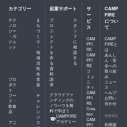
まからいただいたご寄
カテゴリー
起案サポート
サ
CAMP
付は、第100回記念大
ー
FIRE
会の運営に関わる活動
テク
ま
プ
ス
ビ
につい
費のほか、全日本選手
ノロ
ち
ロ
タ
ス
て
ジー
づ
ジ
ッ
権のファンの皆さまに
・ガ
く
ェ
フ
CAM
CAMP
向けた大会価値向上を
ジェ
り
ク
に
PFI
FIREと
目的とするマルチメ
ット
・
ト
相
RE
は
地
を
談
ディア関連費用（ライ
CAM
あんし
域
作
す
PFI
ん・安
ブスコア、ライブ配
活
る
る
RE
全への
信、マーケティング
性
資
コ
取り組
化
料
等）、また全日本選手
ミュ
み
プロ
音
請
権および出場選手の認
ニ
ニュー
ダク
楽
求
ティ
ス
知拡大を目的とする
ト
CAM
ヘルプ
クラウドファ
フー
チ
ソーシャルメディア拡
PFI
お問い
ンディングの
ド・
ャ
充費用として、大切に
RE
合わせ
ノウハウを無
飲食
レ
Crea
活用させていただきま
料で学ぼう
店
ン
tion
各種規定
CAMPFIRE
ジ
す。※本プロジェクト
CAM
アカデミー
アニ
ス
へのご寄付（純粋支援
利用規
PFI