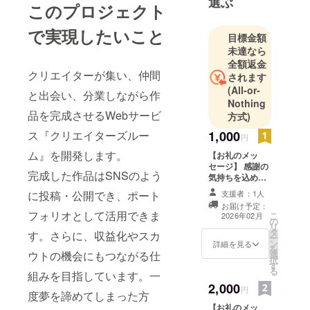
選ぶ
このプロジェクト
で実現したいこと
目標金額
未達なら
全額返金
クリエイターが集い、仲間
されます
(All-or-
と出会い、分業しながら作
Nothing
品を完成させるWebサービ
方式)
1,000
ス『クリエイターズルー
円
ム』を開発します。
【お礼のメッ
セージ】 感謝の
完成した作品はSNSのよう
気持ちを込め
て、お礼のメッ
支援者：1人
に投稿・公開でき、ポート
セージをお送り
お届け予定：
します。 ※この
フォリオとして活用できま
こ
2026年02月
の
リターンは2000
リ
タ
円のリターンと
す。さらに、収益化やスカ
ー
ン
同じ内容になり
詳細を見る
を
選
ウトの機会にもつながる仕
ます。
択
す
る
組みを目指しています。一
2,000
円
度夢を諦めてしまった方
【お礼のメッ