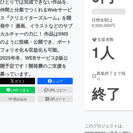
ひとりでは完成できない作品を、
仲間と分業でつくれるWebサービ
まちづくり・地域活性化
0%
ス『クリエイターズルーム』を開
目標金額は
4,500,000円
発中！ 漫画、イラストなどのサブ
CAMPFIRE for Social Good
CAMPFIRE Creation
カルチャーの力に！ 作品はSNS
CAMPFIREふるさと納税
machi-ya
コミュニティ
支援者数
のように投稿・公開でき、ポート
1
人
フォリオ化＆収益化も可能。
2025年冬、WEBサービスβ版公
開予定です！開発費のご支援を
募集終了まで残
募っています。
り
ポスト
シェア
終了
LINEで送る
URLコピー
埋め込み
QRコード
このプロジェクトは、