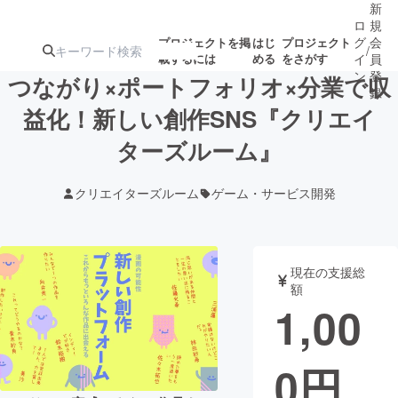
新
ロ
規
グ
会
プロジェクトを掲
はじ
プロジェクト
/
載するには
める
をさがす
イ
員
ン
登
つながり×ポートフォリオ×分業で収
録
益化！新しい創作SNS『クリエイ
ターズルーム』
人気のプロ
注目のリ
注目の新着プロ
募集終了が近いプ
もうすぐ公開
ジェクト
ターン
ジェクト
ロジェクト
されます
クリエイターズルーム
ゲーム・サービス開発
アート・写真
音楽
現在の支援総
テクノロジー・ガジェット
ゲーム・サ
額
1,00
映像・映画
書籍・雑誌
0
円
ビジネス・起業
チャレンジ