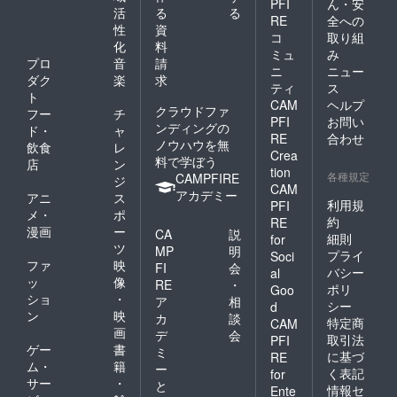
PFI
ん・安
活
る
る
RE
全への
性
資
コ
取り組
化
料
ミュ
み
プロ
音
請
ニ
ニュー
ダク
楽
求
ティ
ス
ト
CAM
ヘルプ
クラウドファ
フー
チ
PFI
お問い
ンディングの
ド・
ャ
RE
合わせ
ノウハウを無
飲食
レ
Crea
料で学ぼう
店
ン
tion
各種規定
CAMPFIRE
ジ
CAM
アカデミー
アニ
ス
利用規
PFI
メ・
ポ
約
RE
漫画
ー
CA
説
細則
for
ツ
MP
明
プライ
Soci
ファ
映
FI
会
バシー
al
ッ
像
RE
・
ポリ
Goo
ショ
・
ア
相
シー
d
ン
映
カ
談
特定商
CAM
画
デ
会
取引法
PFI
ゲー
書
ミ
に基づ
RE
ム・
籍
ー
く表記
for
サー
・
と
情報セ
Ente