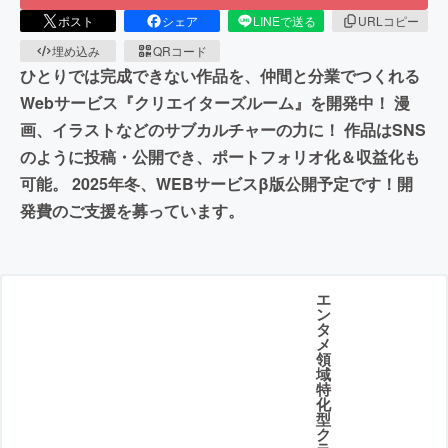
ポスト
シェア
LINEで送る
URLコピー
埋め込み
QRコード
ひとりでは完成できない作品を、仲間と分業でつくれる
Webサービス『クリエイターズルーム』を開発中！ 漫
画、イラストなどのサブカルチャーの力に！ 作品はSNS
のように投稿・公開でき、ポートフォリオ化＆収益化も
可能。 2025年冬、WEBサービスβ版公開予定です！開
発費のご支援を募っています。
エ
ン
タ
メ
領
域
特
化
型
ク