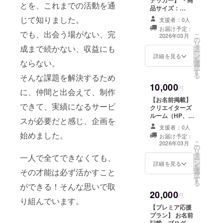
テッカー】 ・商
とを、これまでの活動を通
品サイズ：
10cm×10cm(想
じて知りました。
支援者：0人
定)
お届け予定：
でも、出会う場がない、完
こ
2026年03月
の
リ
タ
成まで続かない、収益にも
ー
ン
詳細を見る
を
ならない。
選
択
す
る
そんな課題を解決するため
10,000
円
に、仲間と出会えて、制作
【お名前掲載】
できて、実績になるサービ
クリエイターズ
ルーム（HP、
スが必要だと感じ、企画を
WEBサイト、公
支援者：0人
式SNSのどれ
始めました。
お届け予定：
か）に、支援者
こ
2026年03月
の
様のお名前
リ
タ
（ニックネー
一人で全てできなくても、
ー
ン
ム）を掲載しま
詳細を見る
を
選
その才能は必ず活かすこと
す。 ・掲載期
択
す
間：2026年3
る
ができる！そんな思いで取
月〜2027年1月
20,000
まで(予定） ・掲
円
り組んでいます。
載方法：文字の
【プレミア応援
み、ロゴ／バ
プラン】 お名前
ナーの掲載は不