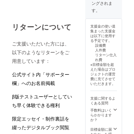
2026年2月〜ブ
ングされま
ログがある限り
・ブログの提供
す。
方法：限定公開
URL ［お礼の
メッセージ］ 感
リターンについて
支援金の使い道
謝の気持ちを込
集まった支援金
めて、お礼の
は以下に使用す
メッセージをお
る予定です。
ご支援いただいた方には、
送りします。
設備費
人件費
以下のようなリターンをご
リターン仕入
れ費
用意しています：
※目標金額を超
えた場合はプロ
公式サイト内「サポーター
ジェクトの運営
費に充てさせて
欄」へのお名前掲載
いただきます。
β版テストユーザーとしてい
支援に関するよ
くある質問
ち早く体験できる権利
手数料はいく
らかかります
限定エッセイ・制作裏話を
か？
綴ったデジタルブック閲覧
目標金額に届
かなかった場