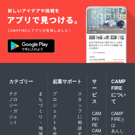
カテゴリー
起案サポート
サ
CAMP
ー
FIRE
テク
ま
プ
ス
ビ
につい
ノロ
ち
ロ
タ
ス
て
ジー
づ
ジ
ッ
・ガ
く
ェ
フ
CAM
CAMP
ジェ
り
ク
に
PFI
FIREと
ット
・
ト
相
RE
は
地
を
談
CAM
あんし
域
作
す