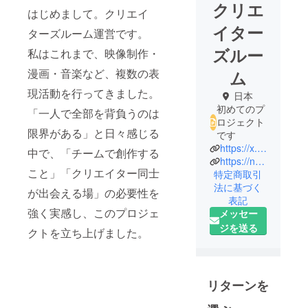
クリエ
はじめまして。クリエイ
イター
ターズルーム運営です。
ズルー
私はこれまで、映像制作・
漫画・音楽など、複数の表
ム
現活動を行ってきました。
日本
初めてのプ
「一人で全部を背負うのは
ロジェクト
限界がある」と日々感じる
です
https://x.com/creators_room25?s=21
中で、「チームで創作する
https://note.com/c_room
こと」「クリエイター同士
特定商取引
法に基づく
が出会える場」の必要性を
表記
強く実感し、このプロジェ
メッセー
ジを送る
クトを立ち上げました。
リターンを