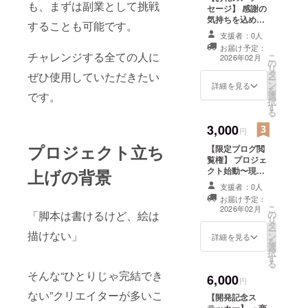
も、まずは副業として挑戦
セージ】 感謝の
気持ちを込め
することも可能です。
て、お礼のメッ
支援者：0人
セージをお送り
お届け予定：
します。 ※この
チャレンジする全ての人に
こ
2026年02月
の
リターンは2000
リ
タ
円のリターンと
ぜひ使用していただきたい
ー
ン
同じ内容になり
詳細を見る
を
です。
選
ます。
択
す
る
3,000
円
プロジェクト立ち
【限定ブログ閲
覧権】 プロジェ
クト始動〜現在
上げの背景
に至るまでの間
支援者：0人
・ブログの閲覧
お届け予定：
可能期間：2026
こ
2026年02月
の
「脚本は書けるけど、絵は
年2月〜ブログが
リ
タ
ある限り ・ブロ
ー
描けない」
ン
グの提供方法：
詳細を見る
を
選
限定公開URL
択
す
る
そんな“ひとりじゃ完結でき
6,000
円
ない”クリエイターが多いこ
【開発記念ス