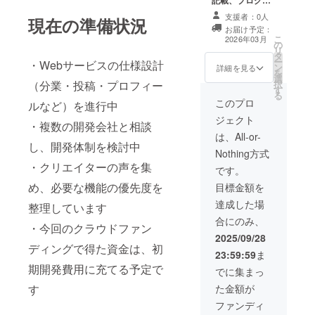
記載、ブログ閲
可 ・支援時、必
覧権、お礼メッ
ず備考欄に希望
支援者：0人
現在の準備状況
セージ ［お名前
されるお名前を
お届け予定：
掲載］ クリエイ
こ
ご記入くださ
2026年03月
の
ターズルーム
リ
い。
タ
（HP、WEBサ
ー
・Webサービスの仕様設計
ン
イト、公式SNS
詳細を見る
を
選
のどれか）に、
択
（分業・投稿・プロフィー
す
支援者様のお名
る
前（ニックネー
このプロ
ルなど）を進行中
ム）を掲載しま
ジェクト
す。 ・掲載期
・複数の開発会社と相談
間：2026年3
は、All-or-
し、開発体制を検討中
月〜2027年1月
Nothing方式
まで(予定） ・掲
・クリエイターの声を集
載方法：文字の
です。
み、ロゴ／バ
め、必要な機能の優先度を
目標金額を
ナーの掲載は不
可 ・支援時、必
達成した場
整理しています
ず備考欄に希望
合にのみ、
されるお名前を
・今回のクラウドファン
ご記入くださ
2025/09/28
ディングで得た資金は、初
い。 ［限定ブロ
23:59:59
ま
グ閲覧権］ プロ
期開発費用に充てる予定で
ジェクト始動〜
でに集まっ
現在に至るまで
た金額が
す
の間 ・ブログの
閲覧可能期間：
ファンディ