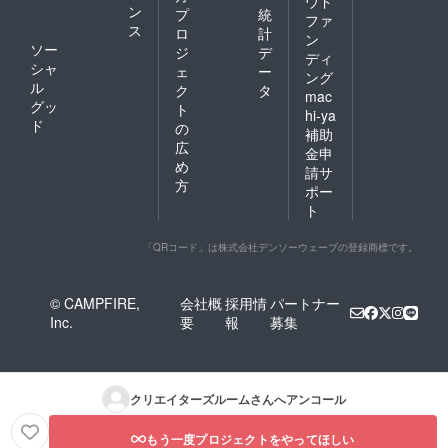
ウド
ン
プ
統
ファ
ス
ロ
計
ン
ソー
ジ
デ
ディ
シャ
ェ
ー
ング
ル
ク
タ
mac
グッ
ト
hi-ya
ド
の
補助
広
金申
め
請サ
方
ポー
ト
「QRコード」は株式会社デンソーウェーブの登録商標です。
© CAMPFIRE,
会社概
採用情
パートナー
Inc.
要
報
募集
クリエイターズルーム
さんへアンコール
もう一度プロジェクトをやってほしい