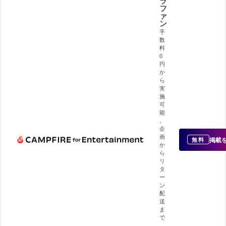
ラ
フ
ァ
ン
手
数
料
0
円
か
ら
実
施
可
能
。
企
画
掲載
無料
か
ら
リ
タ
ー
ン
配
送
ま
で
、