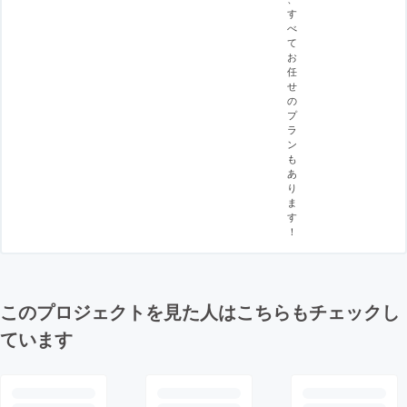
す
べ
て
お
任
せ
の
プ
ラ
ン
も
あ
り
ま
す
！
このプロジェクトを見た人はこちらもチェックし
ています