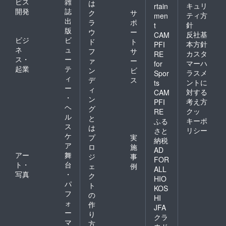
ビス
雑
は
キュリ
rtain
開発
誌
ク
サ
ティ方
men
出
ラ
ポ
針
t
版
ウ
ー
反社基
CAM
ビジ
ビ
ド
ト
本方針
PFI
ネ
ュ
フ
サ
カスタ
RE
ス・
ー
ァ
ー
マーハ
for
起業
テ
ン
ビ
ラスメ
Spor
ィ
デ
ス
ントに
ts
ー
ィ
対する
CAM
・
ン
考え方
PFI
ヘ
グ
クッ
RE
ル
と
キーポ
ふる
ス
は
リシー
さと
ケ
プ
実
納税
ア
ロ
施
AD
アー
舞
ジ
事
FOR
ト・
台
ェ
例
ALL
写真
・
ク
HIO
パ
ト
KOS
フ
の
HI
ォ
作
JFA
ー
り
クラ
マ
方