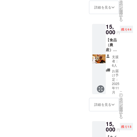
動会オ
のオリ
タ
ー
リジナ
ジナル
ン
詳細を見る
を
ルタオ
商品の2
選
択
ルを返
点セッ
す
る
礼品と
ト！ 究
15,
してご
極の旨
残り44
用意し
000
味が詰
円
ます。
まっ
【食品
タオル
た、原
（農
のデザ
木椎茸
産）超
インが
を手軽
神ネイ
決まり
におう
支援
ガー米
ました
ちで楽
者：
をお届
ら、プ
しめま
6人
けしま
ロジェ
す。 さ
お届
す！】
クト
らに、
け予
超神ネ
ページ
定：
スマホ
イガー
2025
にて公
壁紙は
年11
が育て
開。 続
今回特
こ
月
た令和7
報をお
の
別に描
リ
年 秋田
楽しみ
タ
き下ろ
ー
県産
に☆ ・
ン
したオ
詳細を見る
を
「サキ
サイ
選
リジナ
択
ホコ
ズ：約
す
ル！ 超
る
レ」2kg
34cm×
神ネイ
15,
ロゴ入
約86cm
ガーと
残り15
りオリ
000
・数
岩城町
円
ジナル
量：1点
農園さ
【ネイ