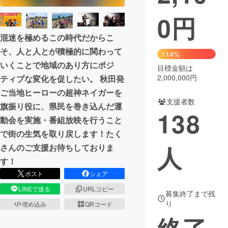
0
円
まちづくり・地域活性化
混迷を極めるこの時代だからこ
そ、人と人とが積極的に関わって
CAMPFIRE for Social Good
CAMPFIRE Creation
114%
いくことで地域のあり方にポジ
CAMPFIREふるさと納税
machi-ya
コミュニティ
目標金額は
2,000,000円
ティブな変化を促したい。 秋田発
ご当地ヒーローの超神ネイガーを
支援者数
旗振り役に、県民を巻き込んだ運
138
動会を実施・番組放映を行うこと
で街の生気を取り戻します！たく
人
さんのご支援お待ちしておりま
す！
ポスト
シェア
LINEで送る
URLコピー
募集終了まで残
り
埋め込み
QRコード