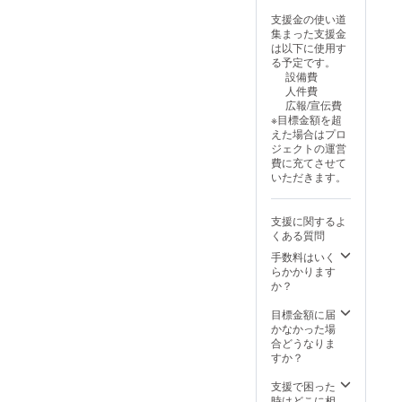
品表示
避け
容：お
ます。
はお届
支援金の使い道
る） ■
名前を
続報を
け商品
集まった支援金
こちら
呼びか
お楽し
のラベ
は以下に使用す
の
けるあ
みに☆
ルに表
る予定です。
YouTub
りがと
※オリジ
記され
設備費
eで、椎
うメッ
ナル動
ま
人件費
茸栽培
セージ
画は
す。」
広報/宣伝費
をお手
（1分）
メール
【木製
※目標金額を超
伝いし
＋怪人
にて公
しゃも
えた場合はプロ
ている
からの
開URL
じ】 ・
ジェクトの運営
様子を
だじゃ
をご案
個数：1
費に充てさせて
ご覧に
くなあ
内いた
個 ・サ
いただきます。
なれま
りがと
しま
イズ：
す！
うメッ
す。必
約
https://
セージ
ずメー
W69×H
支援に関するよ
youtu.b
※オリジ
ルアド
215×D6
くある質問
e/BdPN
ナル映
レスを
mm ・
E-
像は
手数料はいく
ご入力
材質：
xguvE?
メール
らかかります
くださ
ヒノキ
si=0Xt
にて公
か？
い。
mGpgV
開URL
H-
をご案
目標金額に届
TRsIeD
内いた
かなかった場
します
合どうなりま
ので、
すか？
必ず
メール
支援で困った
アドレ
時はどこに相