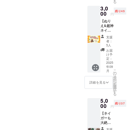
る
ネイ
（ニッ
3,0
ガー直
クネー
残り45
筆サイ
00
ム可）
円
ン入
のみ ・
【ぬり
り！ デ
注意事
え&超神
ザイン
項：支
ネイ
決定
援時、
ガーか
後、プ
必ず備
支援
らのお
ロジェ
考欄に
者：
手紙】
クト
掲載を
5人
超神ネ
ページ
希望さ
お届
イガー
にて公
れるお
け予
オリジ
開いた
定：
名前を
ナル
2025
しま
ご記入
年09
グッズ
す。 続
くださ
こ
月
で大人
報をお
の
い
リ
気の
楽しみ
タ
ー
『ぬり
に！ ・
ン
詳細を見る
を
え』と
数量：1
選
択
ネイ
枚 ・サ
す
る
ガーか
イズ：
5,0
らお礼
86.5×54
残り37
のお手
00
mm ・
円
紙を提
厚み：
【ネイ
供しま
0.25m
ガーも
す。 ・
m
大絶
数量：
※2025
賛！秋
ぬりえ
年9月よ
支援