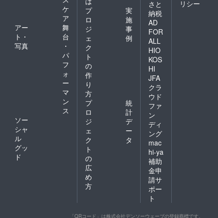
は
リシー
さと
ケ
プ
実
納税
ア
ロ
施
AD
アー
舞
ジ
事
FOR
ト・
台
ェ
例
ALL
写真
・
ク
HIO
パ
ト
KOS
フ
の
HI
ォ
作
JFA
ー
り
クラ
マ
方
ウド
ン
プ
統
ファ
ス
ロ
計
ン
ソー
ジ
デ
ディ
シャ
ェ
ー
ング
ル
ク
タ
mac
グッ
ト
hi-ya
ド
の
補助
広
金申
め
請サ
方
ポー
ト
「QRコード」は株式会社デンソーウェーブの登録商標です。