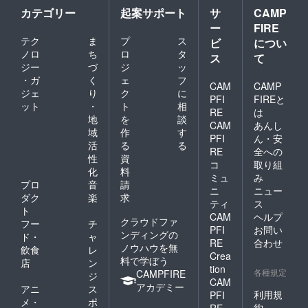
カテゴリー
起案サポート
サ
CAMP
ー
FIRE
テク
ま
プ
ス
ビ
につい
ノロ
ち
ロ
タ
ス
て
ジー
づ
ジ
ッ
・ガ
く
ェ
フ
CAM
CAMP
ジェ
り
ク
に
PFI
FIREと
ット
・
ト
相
RE
は
地
を
談
CAM
あんし
域
作
す
PFI
ん・安
活
る
る
RE
全への
性
資
コ
取り組
化
料
ミュ
み
プロ
音
請
ニ
ニュー
ダク
楽
求
ティ
ス
ト
CAM
ヘルプ
クラウドファ
フー
チ
PFI
お問い
ンディングの
ド・
ャ
RE
合わせ
ノウハウを無
飲食
レ
Crea
料で学ぼう
店
ン
tion
各種規定
CAMPFIRE
ジ
CAM
アカデミー
アニ
ス
利用規
PFI
メ・
ポ
約