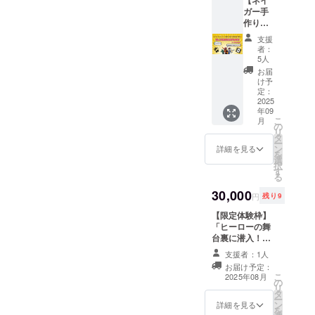
しゃも
※2025
んコラ
ガー手
じ付
年9月よ
ボの素
作り缶
き！ 自
り順次
敵なデ
バッチ
然の恵
発送を
ザイン
支援
+オリジ
みを
開始し
となっ
者：
ナル映
たっぷ
ます。
5人
ており
像☆】
りと受
※準備状
ます。
お届
ここで
けて
況に応
け予
※2025
しか手
育った
定：
じて発
年9月よ
に入ら
2025
自慢の
送時期
り順次
年09
ない！
お米を
が変動
発送を
こ
月
ネイ
あなた
の
する可
開始し
リ
ガー手
の食卓
タ
能性が
ます。
ー
作り缶
へ！ ご
ン
ござい
詳細を見る
※準備状
を
バッチ
支援く
選
ます。
況に応
択
と 応援
ださっ
す
じて発
る
者限定
た皆さ
送時期
の「オ
30,000
まに心
が変動
円
残り9
リジナ
から感
する可
ル映
【限定体験枠】
謝を込
能性が
像」を
「ヒーローの舞
めて、
ござい
お届け
台裏に潜入！」
これか
ます。
しま
リハーサル見学
らも超
【簡単
支援者：1人
す！
や限定体験型枠
神ネイ
クッキ
お届け予定：
【手作
にご招待しま
ガーは
ング ふ
こ
2025年08月
り缶
の
す！ ネイガーの
秋田の
るだけ
リ
バッ
タ
出陣前を間近で
農業を
しいた
ー
チ】 ・
ン
体感！ リハーサ
応援し
詳細を見る
け】 ・
を
個数：