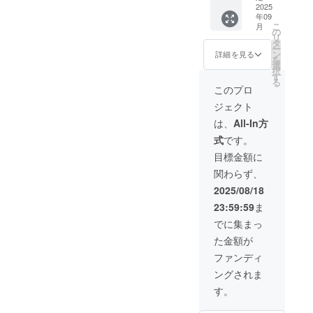
量：2kg
ん）】
ル映像
2025
を手作
・保存
・商品
年09
２点】
りして
方法：
こ
内容：
月
応援者
の
いる様
お米の
リ
原木椎
限定の
タ
子をお
劣化や
ー
茸（家
「秘密
ン
詳細を見る
届け！
虫を防
を
庭用）
コンテ
選
※2025
ぐた
択
・原材
ンツ」
す
年9月よ
め、直
る
料名：
をお届
このプロ
り順次
射日光
国産原
けしま
発送を
のあた
木椎茸
ジェクト
す！
開始し
る場所
・セッ
【プレ
は、
All-In方
ます。
や、高
ト内
ミアピ
※準備状
温多湿
容：こ
式
です。
ンバッ
況に応
を避
うしん
チ】 ・
目標金額に
じて発
け、可
（小葉
一口に
送時期
能な限
3cm～
関わらず、
つき一
が変動
り冷蔵
4.5cm
個 ・サ
2025/08/18
する可
庫の中
） ・内
イズ：
能性が
での保
容量：
23:59:59
ま
幅
ござい
管を推
40g ・
22cm×
でに集まっ
ます。
奨しま
賞味期
縦15cm
※グッズ
す。 ・
限：
た金額が
【オリ
デザイ
産地：
12ヶ月
ジナル
ファンディ
ンは、
秋田県
・保存
映像2
決定次
※「原材
方法：
ングされま
点】 ・
第活動
料及び
常温
オリジ
す。
報告に
添加物
（高温
ナル映
てお知
等の食
多湿を
像内
らせし