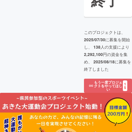
終了
このプロジェクトは、
2025/07/30
に募集を開始
し、
138
人の支援により
2,292,100
円の資金を集
め、
2025/08/18
に募集を
終了しました
もう一度プロジェ
1
クトをやってほし
5
い