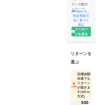
ゲ）の能力
を持つ超
https://chojin-neiger.com
神。正体は
特定商取引
秋田県在住
法に基づく
表記
の米農家の
メッセー
青年、アキ
ジを送る
タ・ケン
（26歳・独
身）。実家
で農業をし
リターンを
ながら、山
菜採りが趣
選ぶ
味のお婆さ
んと、飼い
目標金額
犬である秋
未達でも
田犬と一緒
リターン
に暮らして
が届きま
す
(All-in
いる。
方式)
500
円