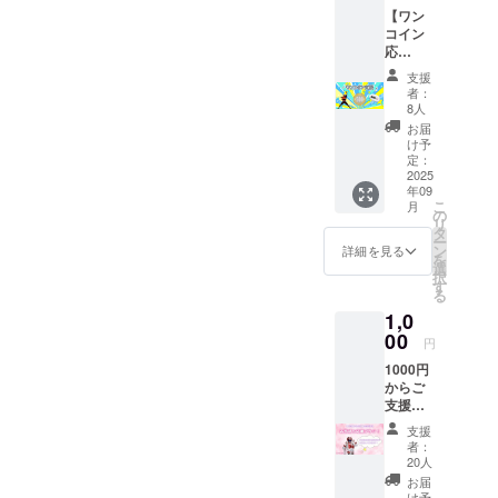
【ワン
コイン
応
援！】
支援
ワンコ
者：
インで
8人
気軽に
お届
ご支援
け予
いただ
定：
けま
2025
年09
す。 ご
こ
月
支援者
の
リ
様のお
タ
ー
名前
ン
詳細を見る
を
（ニッ
選
択
クネー
す
る
ム）を
1,0
超神ネ
イガー
00
円
webサ
1000円
イトで
からご
掲載。
支援い
・掲載
ただけ
期間：
支援
る【お
2026年
者：
気持ち
8月26日
20人
応援プ
まで、
お届
ラン】
スペ
け予