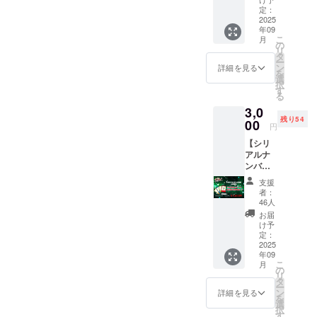
【ネイ
シャル
定：
ガー応
2025
ショー
年09
援団】
開催か
こ
月
として
ら1年間
の
リ
支援者
・掲載
タ
ー
様のお
方法：
ン
詳細を見る
を
名前
文字の
選
択
（ニッ
み、お
す
る
クネー
名前
3,0
ム）を
（ニッ
残り54
超神ネ
00
クネー
円
イガー
ム可）
【シリ
webサ
・注意
アルナ
イトで
事項：
ンバー
掲載。
支援
入り応
・掲載
時、必
支援
援者
期間：
ず備考
者：
カード
2026年
欄に掲
46人
☆】 君
8月22日
載を希
お届
は何番
まで、
望され
け予
目の
スペ
定：
るお名
ヒー
2025
シャル
前をご
年09
ロー仲
ショー
記入く
こ
月
間
開催か
の
ださい
リ
だ？！
ら1年間
タ
ー
なんと
・文字
ン
詳細を見る
を
裏面に
のみ、
選
択
は超神
お名前
す