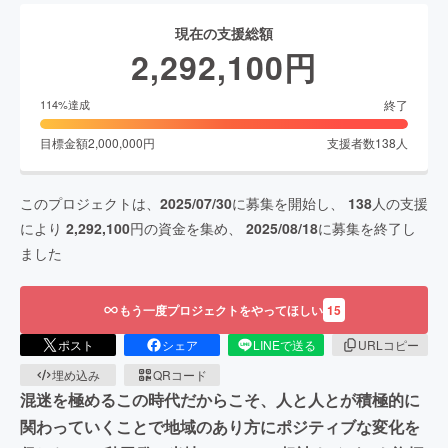
現在の支援総額
2,292,100
円
終了
114
%達成
目標金額
2,000,000
円
支援者数
138
人
このプロジェクトは、
2025/07/30
に募集を開始し、
138
人の支援
により
2,292,100
円の資金を集め、
2025/08/18
に募集を終了し
ました
もう一度プロジェクトをやってほしい
15
ポスト
シェア
LINEで送る
URLコピー
埋め込み
QRコード
混迷を極めるこの時代だからこそ、人と人とが積極的に
関わっていくことで地域のあり方にポジティブな変化を