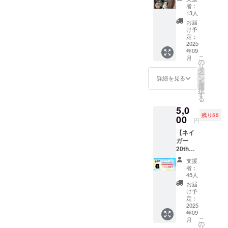
田のう
1点 ネ
り順次
者：
んめぇ
イガー
発送を
13人
椎茸
からの
開始し
お届
セッ
お手紙
ます。
け予
ト】&オ
1点
定：
※準備状
リジナ
2025
況に応
年09
ルスマ
じて発
こ
月
ホ壁紙
の
送時期
リ
超神ネ
タ
が変動
ー
イガー
ン
する可
詳細を見る
を
の弟分
選
能性が
択
『ネイ
す
ござい
る
ガー・
ます。
5,0
ジオ
残り55
ン』が
00
円
椎茸の
【ネイ
栽培か
ガー
ら収穫
20thオ
までを
リジナ
お手伝
支援
ルデザ
いをし
者：
インタ
ている
45人
オル】
秋田県
お届
クラウ
由利本
け予
ドファ
荘市
定：
ンディ
2025
【岩城
年09
ング限
町農
こ
月
定の運
園】様
の
リ