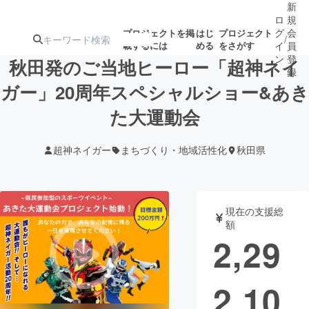
新
ロ
規
グ
会
プロジェクトを掲
はじ
プロジェクト
/
載するには
める
をさがす
イ
員
ン
登
秋田発のご当地ヒーロー「超神ネイ
録
ガー」20周年スペシャルショー&あき
た大運動会
人気のプロ
注目のリ
注目の新着プロ
募集終了が近いプ
もうすぐ公開
ジェクト
ターン
ジェクト
ロジェクト
されます
超神ネイガー
まちづくり・地域活性化
秋田県
アート・写真
音楽
現在の支援総
テクノロジー・ガジェット
ゲーム・サ
額
2,29
映像・映画
書籍・雑誌
2,10
ビジネス・起業
チャレンジ