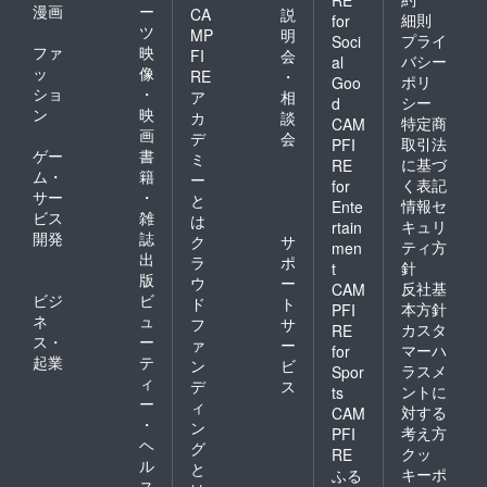
RE
漫画
ー
CA
説
細則
for
ツ
MP
明
プライ
Soci
ファ
映
FI
会
バシー
al
ッ
像
RE
・
ポリ
Goo
ショ
・
ア
相
シー
d
ン
映
カ
談
特定商
CAM
画
デ
会
取引法
PFI
ゲー
書
ミ
に基づ
RE
ム・
籍
ー
く表記
for
サー
・
と
情報セ
Ente
ビス
雑
は
キュリ
rtain
開発
誌
ク
サ
ティ方
men
出
ラ
ポ
針
t
版
ウ
ー
反社基
CAM
ビジ
ビ
ド
ト
本方針
PFI
ネ
ュ
フ
サ
カスタ
RE
ス・
ー
ァ
ー
マーハ
for
起業
テ
ン
ビ
ラスメ
Spor
ィ
デ
ス
ントに
ts
ー
ィ
対する
CAM
・
ン
考え方
PFI
ヘ
グ
クッ
RE
ル
と
キーポ
ふる
ス