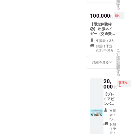
選
ル見学&記念撮
ていき
商品内
択
１個
す
影つき、限定体
ます。
容：原
る
・デザ
験枠です。 ※体
※2025
木椎茸
100,000
イン：
験内容が決まり
年11月
みじん
円
残り1
ただい
次第、プロジェ
より順
切り ・
【限定体験枠
ま制作
クトページで公
次発送
原材料
②】 出張ネイ
中 ・商
開。 続報をお楽
を開始
名：国
ガー（交通費は
品サイ
しみに☆ ・日
しま
産原木
要相談） 超神ネ
ズ：直
程：2025年8月
す。 ※
椎茸 ・
支援者：2人
イガーがあなた
径 約
22日 時間や場
準備状
内容
お届け予定：
の願いをサポー
70mm
所につきまして
況に応
量：30g
こ
2025年08月
の
トします！ お届
（予
は今後、ご連絡
じて発
・賞味
リ
タ
け予定：2025年
定）
致します。 ・場
送時期
期限：1
ー
ン
11月〜2026年2
【オリ
詳細を見る
所：秋田県県由
が変動
年 ・保
を
選
月 〈内容例〉 ・
ジナル
利本荘市『ナイ
する可
存方
択
す
友人との仲直り
映像】
スアリーナ』 ・
能性が
法：常
る
を手伝って欲し
・お名
支援者様の交通
ござい
温（高
20,
い ・結婚記念日
前を呼
費や滞在費は各
ます。
在庫な
温多湿
000
し
を盛り上げて欲
びかけ
自でご負担くだ
【令和7
円
を避け
しい ・筋トレを
るヒー
さい。 ・クラウ
年 秋田
る）
【プレ
サポートして欲
ローか
ドファンディン
県産サ
【★特
ミアピ
しい ※出張場所
らのあ
グ終了後、会場
キホコ
許製法
ンバッ
によって交通費
りがと
など詳細情報を
レ】 ・
★低温
チ「だ
は要相談とさせ
うメッ
メールにてご案
名称：
支援
乾燥原
じゃく
ていただきま
セージ
者：
内します。
サキホ
木干し
組合 組
5人
す。 ※出張時間
（1分）
コレ ・
椎茸
合員
は2〜3時間を予
＋実際
お届
個数：1
（こう
証」+オ
け予
定しておりま
に缶
袋 ・重
し
リジナ
定：
す。
バッチ