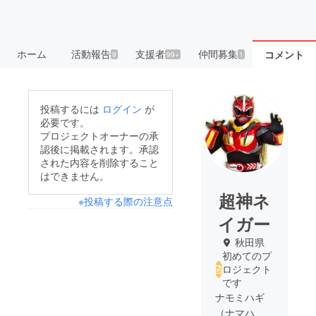
ホーム
活動報告
支援者
仲間募集
コメント
9
99+
1
投稿するには
ログイン
が
必要です。
プロジェクトオーナーの承
認後に掲載されます。承認
された内容を削除すること
はできません。
超神ネ
※投稿する際の注意点
イガー
秋田県
初めてのプ
ロジェクト
です
ナモミハギ
（ナマハ