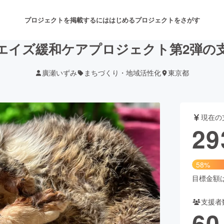
プロジェクトを掲載するには
はじめる
プロジェクトをさがす
エイズ緩和ケアプロジェクト第2弾の
廣瀬いずみ
まちづくり・地域活性化
東京都
注目のリターン
注目の新着プロジェクト
募集終了が近いプロジェクト
も
現在の
音楽
舞台・パフォーマンス
29
ゲーム・サービス開発
フード・飲食店
58%
書籍・雑誌出版
アニメ・漫画
目標金額は5
支援者
チャレンジ
ビューティー・ヘルスケ
60