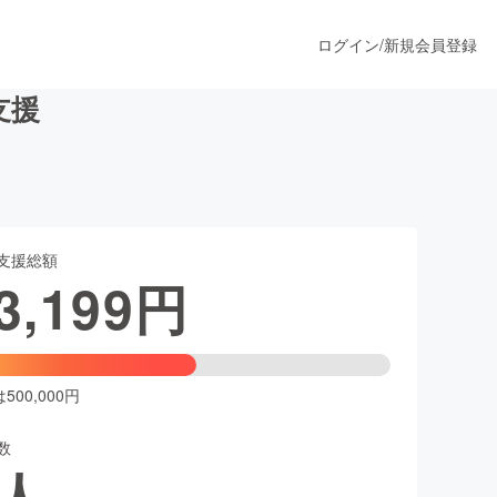
ログイン
/
新規会員登録
支援
うすぐ公開されます
支援総額
プロダクト
3,199
円
ファッション
スポーツ
00,000円
数
ア
ソーシャルグッド
人