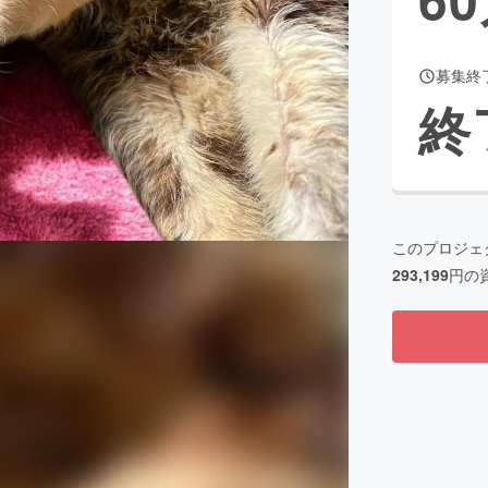
募集終
CAMPFIRE for Social Good
CAMPFIRE Creation
終
CAMPFIREふるさと納税
machi-ya
コミュニティ
このプロジェ
293,199
円の