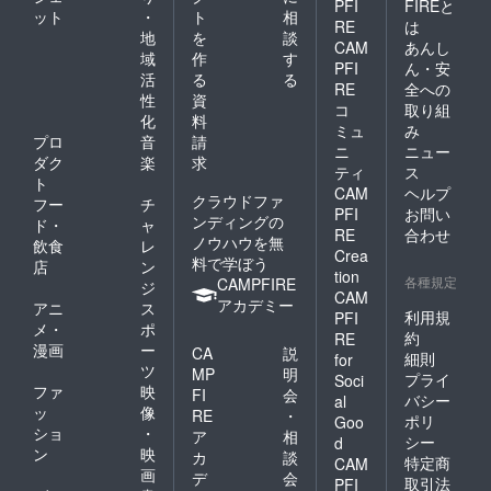
PFI
FIREと
ット
・
ト
相
RE
は
地
を
談
CAM
あんし
域
作
す
PFI
ん・安
活
る
る
RE
全への
性
資
コ
取り組
化
料
ミュ
み
プロ
音
請
ニ
ニュー
ダク
楽
求
ティ
ス
ト
CAM
ヘルプ
クラウドファ
フー
チ
PFI
お問い
ンディングの
ド・
ャ
RE
合わせ
ノウハウを無
飲食
レ
Crea
料で学ぼう
店
ン
tion
各種規定
CAMPFIRE
ジ
CAM
アカデミー
アニ
ス
利用規
PFI
メ・
ポ
約
RE
漫画
ー
CA
説
細則
for
ツ
MP
明
プライ
Soci
ファ
映
FI
会
バシー
al
ッ
像
RE
・
ポリ
Goo
ショ
・
ア
相
シー
d
ン
映
カ
談
特定商
CAM
画
デ
会
取引法
PFI