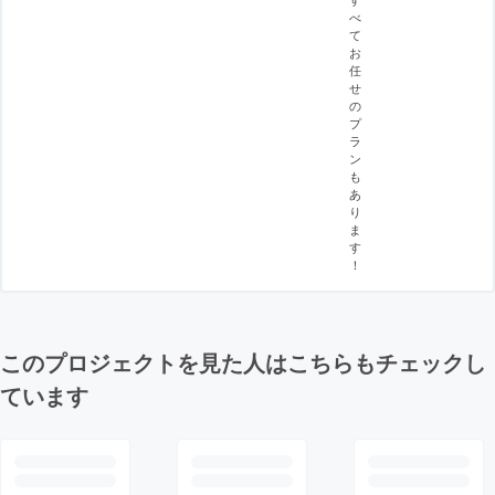
べ
て
お
任
せ
の
プ
ラ
ン
も
あ
り
ま
す
！
このプロジェクトを見た人はこちらもチェックし
ています