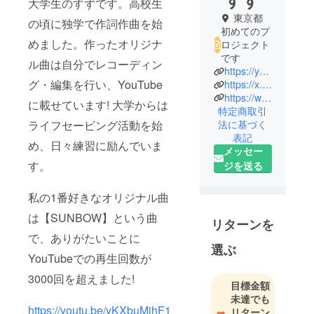
大学生のすずです。高校生
東京都
の頃に独学で作詞作曲を始
初めてのプ
めました。作ったオリジナ
ロジェクト
です
ル曲は自分でレコーディン
https://youtube.com/channel/UCDZX9fEVALSQ4RC-r5LrXRg?si=FbTPKNceEv-0dC14
グ・編集を行い、YouTube
https://x.com/iamsuzu_?s=21&t=9_NyYexwYi8GIn6cRVfo-Q
https://www.tiktok.com/@grtchu1?_t=ZS-8xqdptIDSV8&_r=1
に載せています! 大学からは
特定商取引
法に基づく
ライフセービング活動を始
表記
め、日々練習に励んでいま
メッセー
す。
ジを送る
私の1番好きなオリジナル曲
は【SUNBOW】という曲
リターンを
で、ありがたいことに
選ぶ
YouTubeでの再生回数が
3000回を超えました!
目標金額
未達でも
https://youtu.be/yKXbuMjhF1
リターン