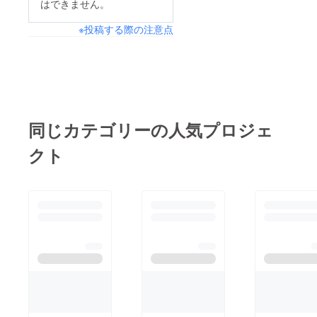
はできません。
しください!!!すず
カーのご支援いただい
※投稿する際の注意点
た方のステッカーを発
送いたしました。お待
たせいたしました！早
く皆様の手元に届いて
欲しいです^_^引き続
きよろしくお願いいた
同じカテゴリーの人気プロジェ
します。改めまして皆
クト
さん本当にありがとう
ございます！！