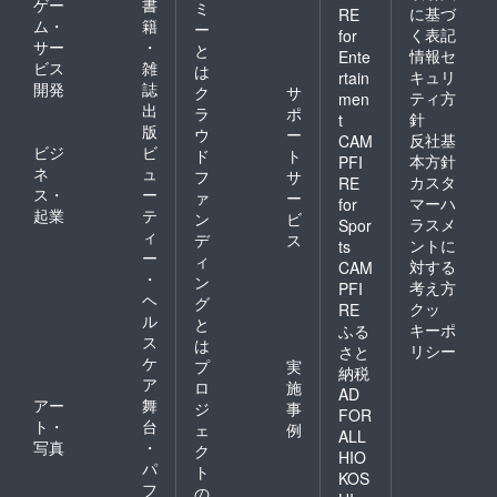
ゲー
書
ミ
に基づ
RE
ム・
籍
ー
く表記
for
サー
・
と
情報セ
Ente
ビス
雑
は
キュリ
rtain
開発
誌
ク
サ
ティ方
men
出
ラ
ポ
針
t
版
ウ
ー
反社基
CAM
ビジ
ビ
ド
ト
本方針
PFI
ネ
ュ
フ
サ
カスタ
RE
ス・
ー
ァ
ー
マーハ
for
起業
テ
ン
ビ
ラスメ
Spor
ィ
デ
ス
ントに
ts
ー
ィ
対する
CAM
・
ン
考え方
PFI
ヘ
グ
クッ
RE
ル
と
キーポ
ふる
ス
は
リシー
さと
ケ
プ
実
納税
ア
ロ
施
AD
アー
舞
ジ
事
FOR
ト・
台
ェ
例
ALL
写真
・
ク
HIO
パ
ト
KOS
フ
の