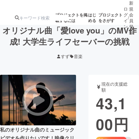
新
ロ
規
グ
会
プロジェクトを掲
はじ
プロジェクト
/
載するには
める
をさがす
イ
員
ン
登
オリジナル曲「愛love you」のMV作
録
成! 大学生ライフセーバーの挑戦
人気のプロ
注目のリ
注目の新着プロ
募集終了が近いプ
もうすぐ公開
すず
音楽
ジェクト
ターン
ジェクト
ロジェクト
されます
アート・写真
音楽
現在の支援総
額
43,1
テクノロジー・ガジェット
ゲーム・サ
00
円
映像・映画
書籍・雑誌
私のオリジナル曲のミュージック
ビジネス・起業
チャレンジ
ビデオを作りたいです！映像クリ