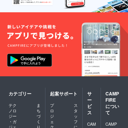
カテゴリー
起案サポート
サ
CAMP
ー
FIRE
テク
ま
プ
ス
ビ
につい
ノロ
ち
ロ
タ
ス
て
ジー
づ
ジ
ッ
・ガ
く
ェ
フ
CAM
CAMP
ジェ
り
ク
に