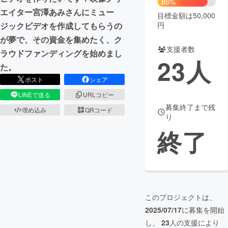
86%
エイター宮澤あみさんにミュー
目標金額は50,000
まちづくり・地域活性化
円
ジックビデオを作成してもらうの
が夢で、その資金を集めたく、ク
支援者数
CAMPFIRE for Social Good
CAMPFIRE Creation
ラウドファンディングを始めまし
23
人
CAMPFIREふるさと納税
machi-ya
コミュニティ
た。
ポスト
シェア
LINEで送る
URLコピー
募集終了まで残
埋め込み
QRコード
り
終了
このプロジェクトは、
2025/07/17
に募集を開始
し、
23
人の支援により