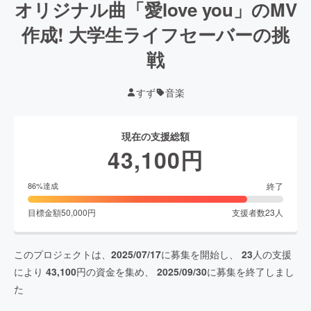
オリジナル曲「愛love you」のMV
作成! 大学生ライフセーバーの挑
戦
すず
音楽
現在の支援総額
43,100
円
終了
86
%達成
目標金額
50,000
円
支援者数
23
人
このプロジェクトは、
2025/07/17
に募集を開始し、
23
人の支援
により
43,100
円の資金を集め、
2025/09/30
に募集を終了しまし
た