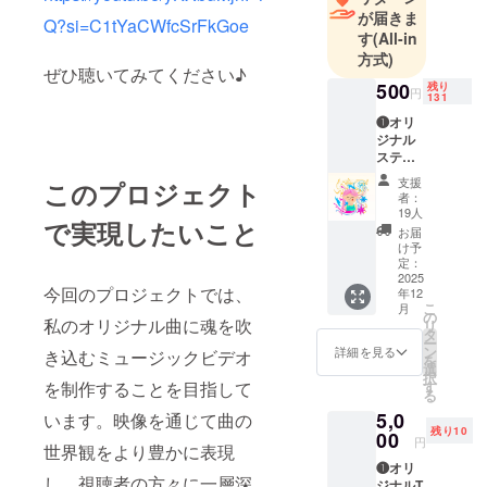
が届きま
Q?si=C1tYaCWfcSrFkGoe
す
(All-in
方式)
ぜひ聴いてみてください♪
500
残り
円
131
❶オリ
ジナル
ステッ
カー
支援
このプロジェクト
（OHA
者：
NA ス
19人
で実現したいこと
テッ
お届
カー）
け予
❷MVの
定：
エンド
2025
今回のプロジェクトでは、
年12
ロール
こ
月
にお名
の
私のオリジナル曲に魂を吹
リ
前搭載
タ
ー
（お名
ン
詳細を見る
き込むミュージックビデオ
を
前また
選
択
はニッ
す
を制作することを目指して
る
クネー
5,0
ムを概
います。映像を通じて曲の
残り10
要欄に
00
円
世界観をより豊かに表現
記入し
❶オリ
てくだ
し、視聴者の方々に一層深
ジナルT
さい）