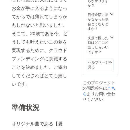
らかかります
か？
お金が手に入るようになっ
目標金額に届
てからでは薄れてしまうか
かなかった場
合どうなりま
もしれないと思いました。
すか？
そこで、20歳である今、ど
支援で困った
うしても叶えたいこの夢を
時はどこに相
談したらいい
実現するために、クラウド
ですか？
ファンディングに挑戦する
ヘルプページを
ことを決めました。ご協力
見る
してくださればとても嬉し
このプロジェクト
いです。
の問題報告は
こち
ら
よりお問い合わ
せください
準備状況
オリジナル曲である【愛