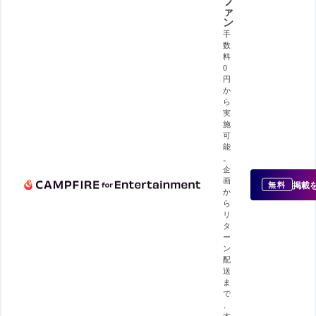
フ
ァ
ン
手
数
料
0
円
か
ら
実
施
可
能
。
企
画
掲載
無料
か
ら
リ
タ
ー
ン
配
送
ま
で
、
す