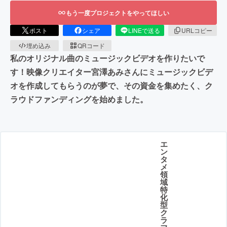
もう一度プロジェクトをやってほしい
ポスト
シェア
LINEで送る
URLコピー
埋め込み
QRコード
私のオリジナル曲のミュージックビデオを作りたいで
す！映像クリエイター宮澤あみさんにミュージックビデ
オを作成してもらうのが夢で、その資金を集めたく、ク
ラウドファンディングを始めました。
エ
ン
タ
メ
領
域
特
化
型
ク
ラ