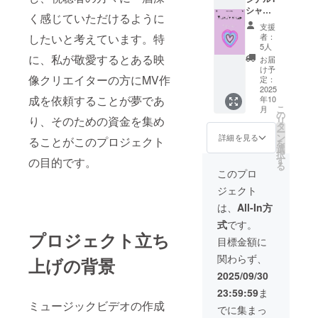
シャツ
（※オリ
く感じていただけるように
（白
ジナル
支援
色、サ
ステッ
者：
したいと考えています。特
イズは
カーは9
5人
S,M,Lの
月に発
に、私が敬愛するとある映
お届
3展開、
送予定
け予
デザイ
像クリエイターの方にMV作
で
定：
ン考案
2025
す。）
成を依頼することが夢であ
年10
中）
こ
月
❷MVの
の
り、そのための資金を集め
リ
エンド
タ
ー
ロール
ン
詳細を見る
ることがこのプロジェクト
を
にお名
選
択
前の搭
す
の目的です。
る
載（備
このプロ
考欄に
ジェクト
お名前
または
は、
All-In方
ニック
式
です。
ネーム
プロジェクト立ち
を記載
目標金額に
してく
関わらず、
ださ
上げの背景
い）
2025/09/30
23:59:59
ま
ミュージックビデオの作成
でに集まっ