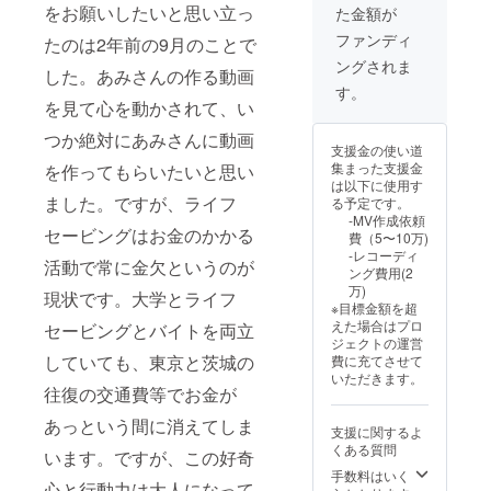
をお願いしたいと思い立っ
た金額が
ファンディ
たのは2年前の9月のことで
ングされま
した。あみさんの作る動画
す。
を見て心を動かされて、い
つか絶対にあみさんに動画
支援金の使い道
集まった支援金
を作ってもらいたいと思い
は以下に使用す
ました。ですが、ライフ
る予定です。
-MV作成依頼
セービングはお金のかかる
費（5〜10万)
-レコーディ
活動で常に金欠というのが
ング費用(2
万)
現状です。大学とライフ
※目標金額を超
えた場合はプロ
セービングとバイトを両立
ジェクトの運営
していても、東京と茨城の
費に充てさせて
いただきます。
往復の交通費等でお金が
あっという間に消えてしま
支援に関するよ
くある質問
います。ですが、この好奇
手数料はいく
心と行動力は大人になって