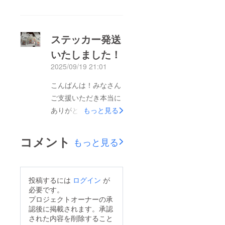
んでおります！先日は
クリエイターのあみさ
んと撮影についての打
ステッカー発送
ち合わせを行い、昨日
いたしました！
はミュージシャンの祐
2025/09/19 21:01
介さんとレコーディン
グを行いました!!!!初め
こんばんは！みなさん
てのスタジオでとって
ご支援いただき本当に
もワクワクしました♪
ありがとうございま
もっと見る
はやくみなさまに完成
す！みなさんの暖かさ
した作品を届けたいで
を感じて励まされまし
コメント
もっと見る
す！！！！Tシャツの
た！こんなにたくさん
リターンの方も準備を
の方のお名前をエンド
進めているのでもうし
ロールに載せられると
投稿するには
ログイン
が
ばらくお待ちください
思うと嬉しいです！い
必要です。
m(_ _)mデザインは完
い作品をお届けできる
プロジェクトオーナーの承
成しました♡みなさん
認後に掲載されます。承認
ように頑張ります！本
本日もいい日をお過ご
された内容を削除すること
日、現時点でステッ