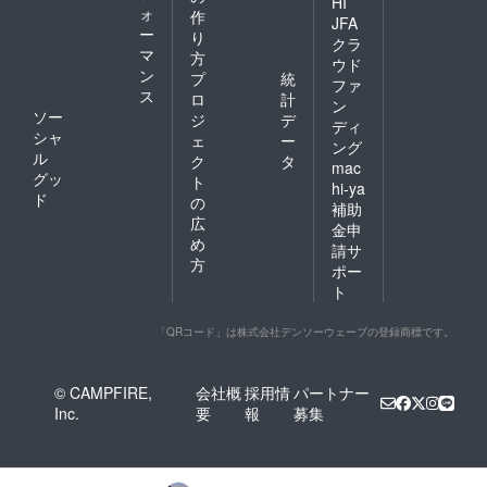
HI
ォ
作
JFA
ー
り
クラ
マ
方
ウド
ン
プ
統
ファ
ス
ロ
計
ン
ソー
ジ
デ
ディ
シャ
ェ
ー
ング
ル
ク
タ
mac
グッ
ト
hi-ya
ド
の
補助
広
金申
め
請サ
方
ポー
ト
「QRコード」は株式会社デンソーウェーブの登録商標です。
© CAMPFIRE,
会社概
採用情
パートナー
Inc.
要
報
募集