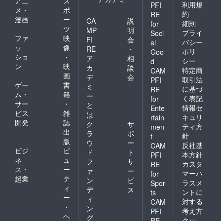
アニ
ス
利用規
PFI
メ・
ポ
約
RE
漫画
ー
CA
説
細則
for
ツ
MP
明
プライ
Soci
ファ
映
FI
会
バシー
al
ッ
像
RE
・
ポリ
Goo
ショ
・
ア
相
シー
d
ン
映
カ
談
特定商
CAM
画
デ
会
取引法
PFI
ゲー
書
ミ
に基づ
RE
ム・
籍
ー
く表記
for
サー
・
と
情報セ
Ente
ビス
雑
は
キュリ
rtain
開発
誌
ク
サ
ティ方
men
出
ラ
ポ
針
t
版
ウ
ー
反社基
CAM
ビジ
ビ
ド
ト
本方針
PFI
ネ
ュ
フ
サ
カスタ
RE
ス・
ー
ァ
ー
マーハ
for
起業
テ
ン
ビ
ラスメ
Spor
ィ
デ
ス
ントに
ts
ー
ィ
対する
CAM
・
ン
考え方
PFI
ヘ
グ
クッ
RE