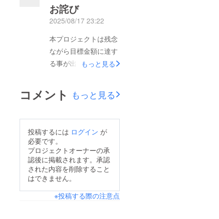
お詫び
2025/08/17 23:22
本プロジェクトは残念
ながら目標金額に達す
る事が出来ませんでし
もっと見る
た。ご支援頂いた方に
は大変申し訳ありませ
コメント
もっと見る
んでした。反省の上、
もっと魅力的なプロ
ジェクトで再び戻って
投稿するには
ログイン
が
来たいと思っておりま
必要です。
すので、今後も弊社を
プロジェクトオーナーの承
認後に掲載されます。承認
応援頂けますと幸いで
された内容を削除すること
す。本プロジェクトに
はできません。
支援頂いた方、ご注目
※投稿する際の注意点
頂いた方、皆様ありが
とうございました。株