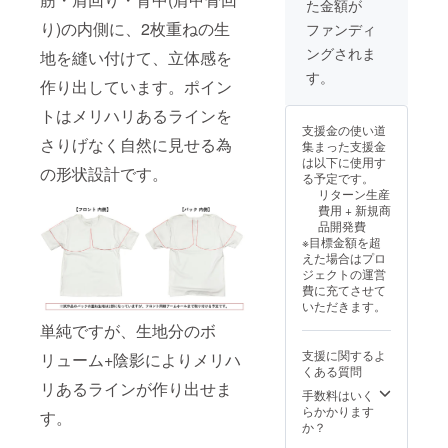
た金額が
り)の内側に、2枚重ねの生
ファンディ
ングされま
地を縫い付けて、立体感を
す。
作り出しています。ポイン
トはメリハリあるラインを
支援金の使い道
さりげなく自然に見せる為
集まった支援金
は以下に使用す
の形状設計です。
る予定です。
リターン生産
費用 + 新規商
品開発費
※目標金額を超
えた場合はプロ
ジェクトの運営
費に充てさせて
いただきます。
単純ですが、生地分のボ
支援に関するよ
リューム+陰影によりメリハ
くある質問
リあるラインが作り出せま
手数料はいく
らかかります
す。
か？