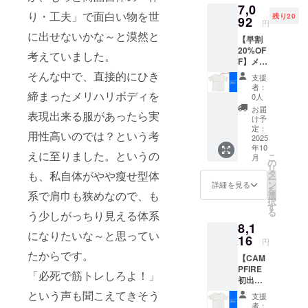
7,0
り・工夫」で面白い物を世
残り20
92
円
に出せないかな～と漠然と
【早割
20%OF
考えていました。
F】メリ
ハリ-T 2
そんな中で、直接的にひき
支援
枚 通常
者：
価格
締まったメリハリボディを
0人
9,240円
お届
表現出来る服があったら実
から
け予
20%OF
定：
用性高いのでは？という考
F+1枚組
2025
年10
より合
えに至りました。というの
こ
月
計300円
の
リ
割引の
タ
も、私自体がやや瘦せ型体
ー
お得な
ン
詳細を見る
を
価格と
系で肩巾も狭めなので、も
選
択
なりま
す
る
う少しがっちり見える体系
す。 ※
8,1
ご要望
になりたいな～と思ってい
のサイ
16
円
ズをお
たからです。
【CAM
選びく
PFIRE
ださ
「必死で筋トレしろよ！」
初出し
い。
商品】
という声も聞こえてきそう
支援
メリハ
者：