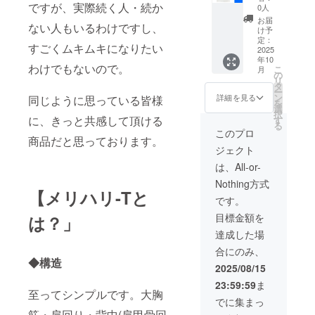
リ-T 2枚
ですが、実際続く人・続か
0人
組(SET
お届
ない人もいるわけですし、
割り) 通
け予
常9,240
定：
すごくムキムキになりたい
円から
2025
年10
10%OF
わけでもないので。
こ
月
F+1枚組
の
リ
より合
タ
ー
計200円
ン
詳細を見る
同じように思っている皆様
を
割引の
選
択
お得な
に、きっと共感して頂ける
す
る
価格と
このプロ
商品だと思っております。
なりま
ジェクト
す。 ※
ご要望
は、All-or-
のサイ
Nothing方式
ズをお
【メリハリ-Tと
選びく
です。
ださ
目標金額を
は？」
い。
達成した場
合にのみ、
◆構造
2025/08/15
23:59:59
ま
至ってシンプルです。大胸
でに集まっ
筋・肩回り・背中(肩甲骨回