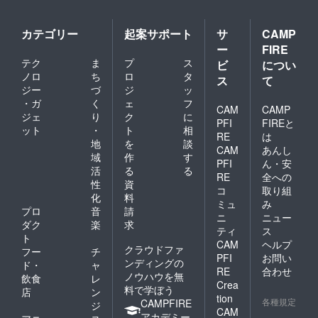
カテゴリー
起案サポート
サ
CAMP
ー
FIRE
テク
ま
プ
ス
ビ
につい
ノロ
ち
ロ
タ
ス
て
ジー
づ
ジ
ッ
・ガ
く
ェ
フ
CAM
CAMP
ジェ
り
ク
に
PFI
FIREと
ット
・
ト
相
RE
は
地
を
談
CAM
あんし
域
作
す
PFI
ん・安
活
る
る
RE
全への
性
資
コ
取り組
化
料
ミュ
み
プロ
音
請
ニ
ニュー
ダク
楽
求
ティ
ス
ト
CAM
ヘルプ
クラウドファ
フー
チ
PFI
お問い
ンディングの
ド・
ャ
RE
合わせ
ノウハウを無
飲食
レ
Crea
料で学ぼう
店
ン
tion
各種規定
CAMPFIRE
ジ
CAM
アカデミー