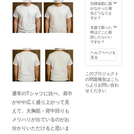
目標金額に届
かなかった場
合どうなりま
すか？
支援で困った
時はどこに相
談したらいい
ですか？
ヘルプページを
見る
このプロジェクト
の問題報告は
こち
ら
よりお問い合わ
せください
通常のTシャツに比べ、肩巾
がやや広く盛り上がって見
えて、大胸筋・背中回りも
メリハリが出ているのがお
分かりいただけると思いま