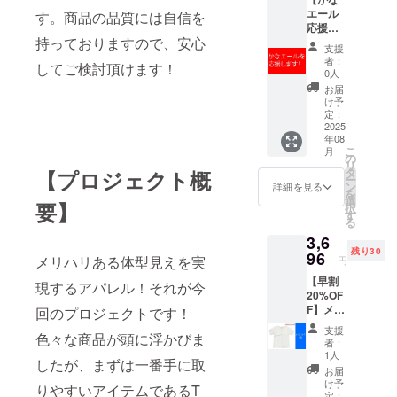
エール
す。商品の品質には自信を
応援
持っておりますので、安心
コー
支援
ス】 商
者：
してご検討頂けます！
品は購
0人
入しな
お届
いけ
け予
ど、弊
定：
社を応
2025
年08
援・支
こ
月
援頂け
の
リ
るとい
タ
【プロジェクト概
ー
う皆様
ン
詳細を見る
を
はこち
選
要】
択
らへお
す
る
願い致
3,6
しま
残り30
す！ ※
96
メリハリある体型見えを実
円
お礼の
【早割
メール
現するアパレル！それが今
20%OF
を送ら
F】メリ
せて頂
回のプロジェクトです！
ハリ-T 1
きま
支援
色々な商品が頭に浮かびま
枚 通常
す。
者：
価格
1人
したが、まずは一番手に取
4,620円
お届
から
け予
りやすいアイテムであるT
20%OF
定：