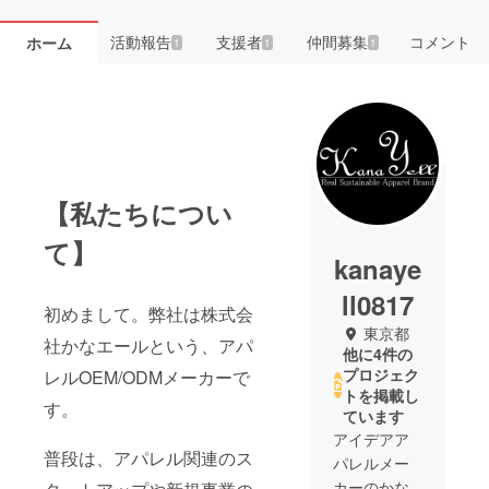
活動報告
支援者
仲間募集
コメント
ホーム
1
1
1
【私たちについ
て】
kanaye
ll0817
初めまして。弊社は株式会
東京都
社かなエールという、アパ
他に4件の
プロジェク
レルOEM/ODMメーカーで
トを掲載し
す。
ています
アイデアア
普段は、アパレル関連のス
パレルメー
カーのかな