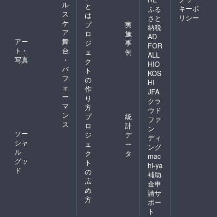
ル
と
キーポ
ふる
ス
は
リシー
さと
ケ
プ
実
納税
ア
ロ
施
AD
アー
舞
ジ
事
FOR
ト・
台
ェ
例
ALL
写真
・
ク
HIO
パ
ト
KOS
フ
の
HI
ォ
作
JFA
ー
り
クラ
マ
方
ウド
ン
プ
統
ファ
ス
ロ
計
ン
ソー
ジ
デ
ディ
シャ
ェ
ー
ング
ル
ク
タ
mac
グッ
ト
hi-ya
ド
の
補助
広
金申
め
請サ
方
ポー
ト