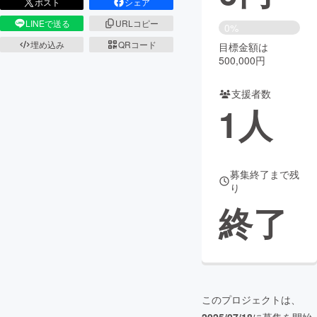
ポスト
シェア
LINEで送る
URLコピー
まちづくり・地域活性化
0%
埋め込み
QRコード
目標金額は
500,000円
CAMPFIRE for Social Good
CAMPFIRE Creation
CAMPFIREふるさと納税
machi-ya
コミュニティ
支援者数
1
人
募集終了まで残
り
終了
このプロジェクトは、