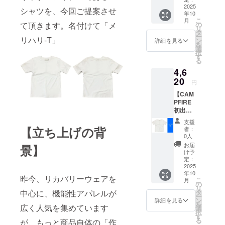
Fのお得
2025
シャツを、今回ご提案させ
年10
な価格
こ
月
となり
の
て頂きます。名付けて「メ
リ
ます。
タ
ー
※ご要望
リハリ-T」
ン
詳細を見る
を
のサイ
選
択
ズをお
す
る
選びく
4,6
ださ
い。
20
円
【CAM
PFIRE
初出し
商品】
支援
メリハ
【立ち上げの背
者：
リ-T 1枚
0人
いち早
お届
景】
くお楽
け予
しみ頂
定：
けま
2025
年10
す！ ※
昨今、リカバリーウェアを
こ
月
ご要望
の
リ
のサイ
タ
中心に、機能性アパレルが
ー
ズをお
ン
詳細を見る
を
選びく
広く人気を集めています
選
択
ださ
す
る
が、もっと商品自体の「作
い。