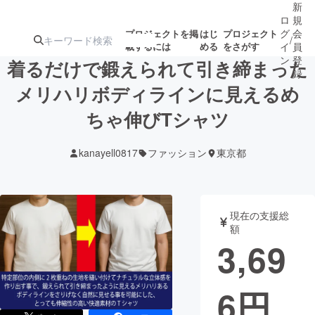
新
ロ
規
グ
会
プロジェクトを掲
はじ
プロジェクト
/
載するには
める
をさがす
イ
員
ン
登
着るだけで鍛えられて引き締まった
録
メリハリボディラインに見えるめ
ちゃ伸びTシャツ
人気のプロ
注目のリ
注目の新着プロ
募集終了が近いプ
もうすぐ公開
ジェクト
ターン
ジェクト
ロジェクト
されます
kanayell0817
ファッション
東京都
アート・写真
音楽
現在の支援総
テクノロジー・ガジェット
ゲーム・サ
額
3,69
映像・映画
書籍・雑誌
6
円
ビジネス・起業
チャレンジ