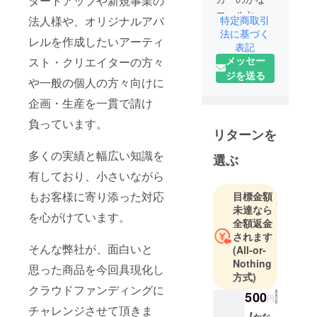
タートアップや新規事業の
エールと申
特定商取引
法人様や、オリジナルアパ
します。新
法に基づく
レルを作成したいアーティ
しい素材や
表記
メッセー
スト・クリエイターの方々
面白いアイ
ジを送る
デアを形に
や一般の個人の方々向けに
し、皆様に
企画・生産を一貫で請け
ワクワクや
負っています。
ドキドキを
リターンを
お伝え出来
多くの実績と幅広い知識を
る事を目指
選ぶ
していま
有しており、小さいながら
す！
もお客様に寄り添った対応
目標金額
未達なら
を心がけています。
全額返金
されます
そんな弊社が、面白いと
(All-or-
Nothing
思った商品を今回具現化し
方式)
クラウドファンディングに
500
円
チャレンジさせて頂きま
【かな