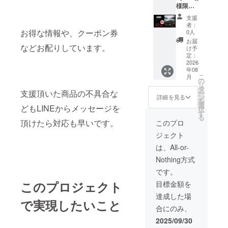
様限
Off １年
ファイヤー
定） ポ
保証
支援
でご紹介で
ケット
（通常
者：
プロ
使用に
お得な情報や、クーポン券
0人
きていない
ジェク
関して
お届
商品など数
ター×１
などお配りしています。
の故障
け予
充電
多く販売中
につ
定：
ケーブ
2026
き）
です。
年08
ル×１
35,024
こ
月
マニュ
円
の
リ
アル×１
タ
LINEビジネ
支援頂いた商品の不具合な
ー
カ
ン
詳細を見る
スアカウン
を
ラー：
選
どもLINEからメッセージを
択
ト作成しま
ブラッ
す
る
ク 通常
頂けたら対応も早いです。
このプロ
した。
販売価
是非、追加
ジェクト
格
43,780
ください。
は、All-or-
円
お得な情報
Nothing方式
→10%
や、クーポ
Off １年
です。
保証
ン券などお
このプロジェクト
目標金額を
（通常
配りしてい
使用に
達成した場
ます。
関して
で実現したいこと
合にのみ、
の故障
支援頂いた
につ
2025/09/30
商品の不具
き）