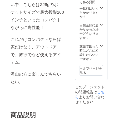
くある質問
い中、こちらは226gのポ
手数料はいく
ケットサイズで最大投影200
らかかります
か？
インチといったコンパクト
目標金額に届
ながらに高性能！
かなかった場
合どうなりま
すか？
これだけコンパクトならば
支援で困った
家だけなく、アウトドア
時はどこに相
で、旅行でなど使えるアイ
談したらいい
ですか？
テム。
ヘルプページを
見る
沢山の方に楽しんでもらい
たい。
このプロジェクト
の問題報告は
こち
ら
よりお問い合わ
せください
商品説明