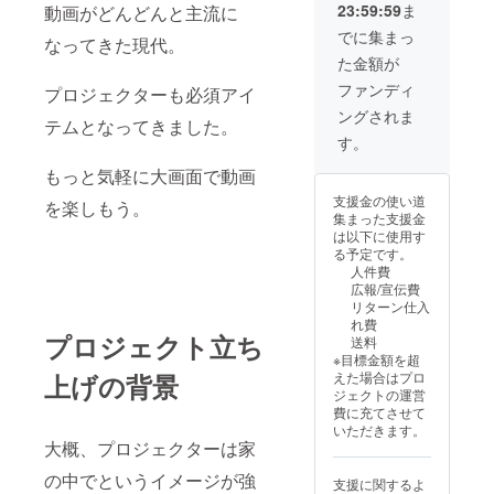
23:59:59
ま
動画がどんどんと主流に
35,024
合なども
円
でに集まっ
LINEから
なってきた現代。
た金額が
メッセージ
を頂けたら
ファンディ
プロジェクターも必須アイ
対応も早い
ングされま
テムとなってきました。
です。
す。
もっと気軽に大画面で動画
至らないこ
支援金の使い道
を楽しもう。
とが多々あ
集まった支援金
るかと思い
は以下に使用す
る予定です。
ますが宜し
人件費
くお願い致
広報/宣伝費
します。
リターン仕入
れ費
プロジェクト立ち
送料
※目標金額を超
えた場合はプロ
上げの背景
ジェクトの運営
費に充てさせて
いただきます。
大概、プロジェクターは家
の中でというイメージが強
支援に関するよ