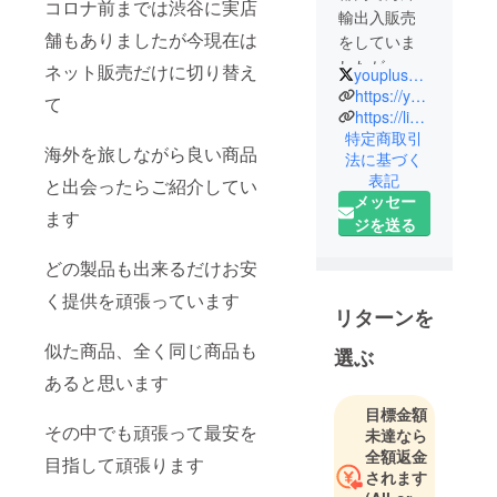
コロナ前までは渋谷に実店
輸出入販売
舗もありましたが今現在は
をしていま
したが、コ
ネット販売だけに切り替え
youplus_okayama
ロナ禍以降
https://youplus-eu.myshopify.com
て
はネットだ
https://line.me/R/ti/p/@670arfti
特定商取引
けで運営を
海外を旅しながら良い商品
法に基づく
しています
表記
と出会ったらご紹介してい
海外で良い
メッセー
なと思った
ます
ジを送る
商品などを
海外の製造
どの製品も出来るだけお安
販売元に交
く提供を頑張っています
渉し、正規
リターンを
代理店契
似た商品、全く同じ商品も
選ぶ
約、または
あると思います
OEM契約な
どをし、正
目標金額
その中でも頑張って最安を
式に証明書
未達なら
全額返金
を頂いた商
目指して頑張ります
されます
品をクラ