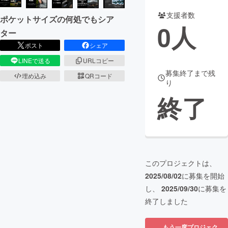
支援者数
ポケットサイズの何処でもシア
まちづくり・地域活性化
0
人
ター
ポスト
シェア
CAMPFIRE for Social Good
CAMPFIRE Creation
LINEで送る
URLコピー
CAMPFIREふるさと納税
machi-ya
コミュニティ
募集終了まで残
埋め込み
QRコード
り
終了
このプロジェクトは、
2025/08/02
に募集を開始
し、
2025/09/30
に募集を
終了しました
もう一度プロジェク