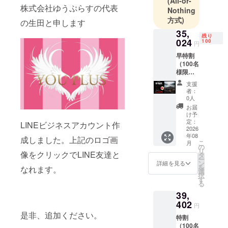
(All-or-
ファンでプ
株式会社ゆうぷらすの代表
Nothing
ロジェクト
方式)
の生田と申します
していま
35,
残り
す。
024
100
円
出来るだけ
早特割
お安く提供
（100名
するつもり
様限
定） ポ
です。
支援
ケット
者：
他の方と似
プロ
0人
た商品、全
ジェク
お届
ター×１
け予
く同じ商品
充電
定：
LINEビジネスアカウント作
があると思
ケーブ
2026
年08
ル×１
いますが、
成しました。上記のロゴ画
こ
月
マニュ
の
その中でも
リ
アル×１
像をクリックでLINE友達と
タ
ー
最安を目指
カ
ン
詳細を見る
を
なれます。
ラー：
選
していま
択
ブラッ
す
す。
る
ク 通常
39,
当店の公式
販売価
格
402
オンライン
円
43,780
是非、追加ください。
ショップで
特割
円
（100名
→20%
はキャンプ