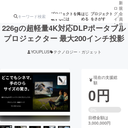
新
ロ
規
グ
会
プロジェクトを掲
はじ
プロジェクト
/
載するには
める
をさがす
イ
員
ン
登
226gの超軽量4K対応DLPポータブル
録
プロジェクター 最大200インチ投影
人気のプロ
注目のリ
注目の新着プロ
募集終了が近いプ
もうすぐ公開
YOUPLUS
テクノロジー・ガジェット
ジェクト
ターン
ジェクト
ロジェクト
されます
アート・写真
音楽
現在の支援総
額
0
円
テクノロジー・ガジェット
ゲーム・サ
映像・映画
書籍・雑誌
0%
目標金額は
3,000,000円
ビジネス・起業
チャレンジ