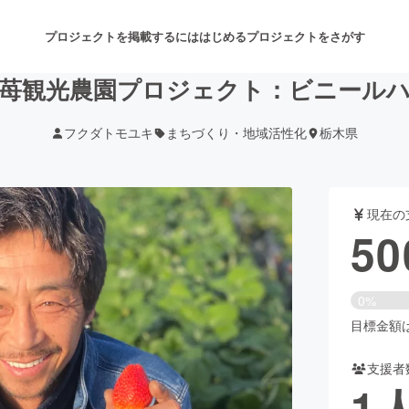
プロジェクトを掲載するには
はじめる
プロジェクトをさがす
苺観光農園プロジェクト：ビニール
フクダトモユキ
まちづくり・地域活性化
栃木県
注目のリターン
注目の新着プロジェクト
募集終了が近いプロジェクト
も
現在の
音楽
舞台・パフォーマンス
50
ゲーム・サービス開発
フード・飲食店
0%
書籍・雑誌出版
アニメ・漫画
目標金額は1
支援者
チャレンジ
ビューティー・ヘルスケ
1