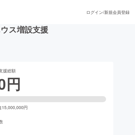
ログイン
/
新規会員登録
ハウス増設支援
うすぐ公開されます
支援総額
プロダクト
0
円
ファッション
スポーツ
5,000,000円
数
ア
ソーシャルグッド
人