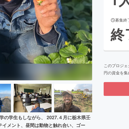
募集終
CAMPFIRE for Social Good
CAMPFIRE Creation
終
CAMPFIREふるさと納税
machi-ya
コミュニティ
このプロジェ
円の資金を集
の学生もしながら、 2027.４月に栃木県壬
テイメント、昼間は動物と触れ合い、ゴー