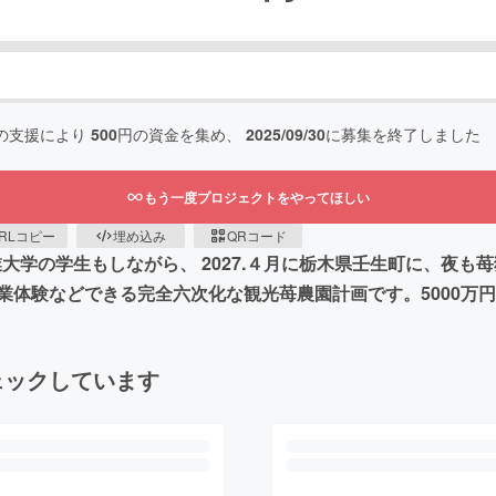
の支援により
500
円の資金を集め、
2025/09/30
に募集を終了しました
もう一度プロジェクトをやってほしい
RLコピー
埋め込み
QRコード
業大学の学生もしながら、 2027.４月に栃木県壬生町に、夜
業体験などできる完全六次化な観光苺農園計画です。5000万
ェックしています