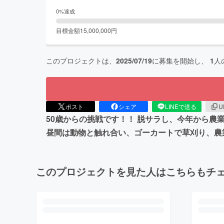
0
%達成
目標金額
15,000,000
円
このプロジェクトは、
2025/07/19
に募集を開始し、
1
人
ポスト
シェア
LINEで送る
U
50歳からの挑戦です！！ 脱サラし、今年から農
昼間は動物と触れ合い、ゴーカートで草刈り、農
このプロジェクトを見た人はこちらもチ