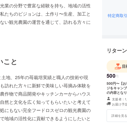
光業の分野で豊富な経験を持ち、地域の活性
私たちのビジョンは、土作り〜生産、加工と
特定商取
ない観光農園の運営を通じて、訪れる方々に
リターン
いこと
目
500
円
と土地、25年の苺栽培実績と職人の技術や現
500円〜【
も訪れた方々に新鮮で美味しい苺摘み体験を
ジをキャンプ
の内容となり
農作物で商品開発やキッチンカーからハウス
支援者：1
自然と文化を広く知ってもらいたいと考えて
お届け予定
処にもない完全フードロスゼロの観光農園の
詳細を見
で地域の活性化に貢献できるようにしたいと