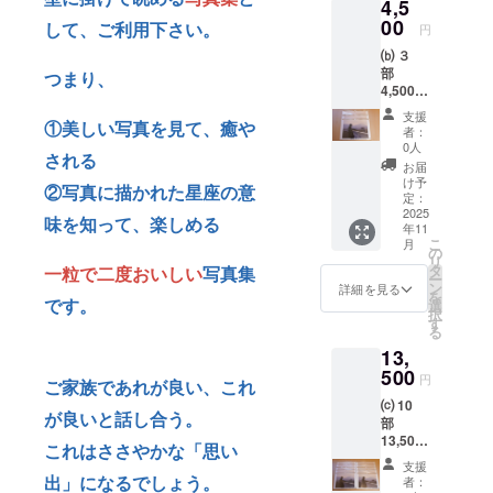
4,5
00
して、ご利用下さい。
円
⒝ ３
部
つまり、
4,500円
(送料込
支援
①
美しい写真を見て、癒や
み) ・商
者：
品ジャ
0人
される
ンル：
お届
写真集
け予
②
写真に描かれた星座の意
(壁掛け
定：
用) ・商
2025
味を知って、楽しめる
年11
品サイ
こ
月
ズ：
の
リ
21.3cm
タ
一粒で二度おいしい
写真集
ー
×29.7c
ン
詳細を見る
を
m
です。
選
択
す
る
13,
500
円
ご家族であれが良い、これ
⒞ 10
が良いと話し合う。
部
13,500
これはささやかな「思い
円(送料
支援
込み) ・
出」になるでしょう。
者：