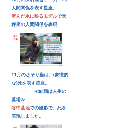
人間関係を表す星座。
澄んだ水に映るモデル
で天
秤座の人間関係を表現
11月のさそり座は、(象徴的
な)死を表す星座。
≪結婚は人生の
墓場≫
谷中墓地
での撮影で、死を
表現しました。