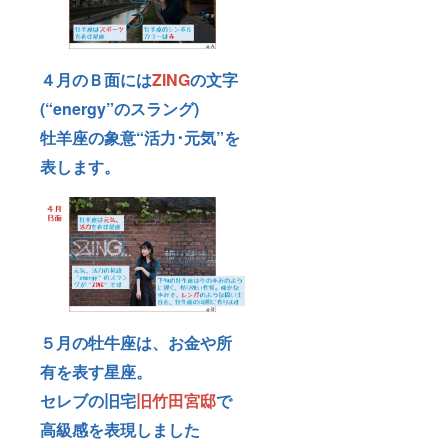
４月のＢ面には
ZING
の文字
(“energy”のスラング)
牡羊座の象意“活力･元気”を
表します。
５月の牡牛座は、お金や所
有を表す星座。
セレブの旧宅
旧竹田宮邸
で
高級感を表現しました