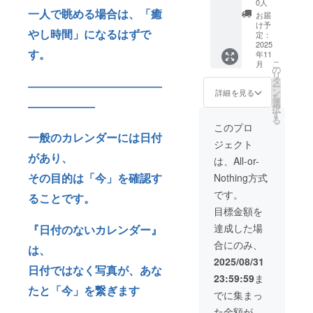
商品
0人
ジャン
一人で眺める場合は、「癒
お届
ル：写
け予
やし時間」になるはずで
真集(壁
定：
掛け用)
2025
す。
年11
・商品
こ
月
サイ
の
リ
ズ：
タ
――――――――――――
ー
21.3cm
ン
詳細を見る
を
×29.7c
選
――――――
択
m
す
る
このプロ
一般のカレンダーには日付
ジェクト
があり、
は、All-or-
その目的は「今」を確認す
Nothing方式
です。
ることです。
目標金額を
達成した場
『日付のないカレンダー』
合にのみ、
は、
2025/08/31
日付ではなく写真が、あな
23:59:59
ま
たと「今」を繋ぎます
でに集まっ
た金額が