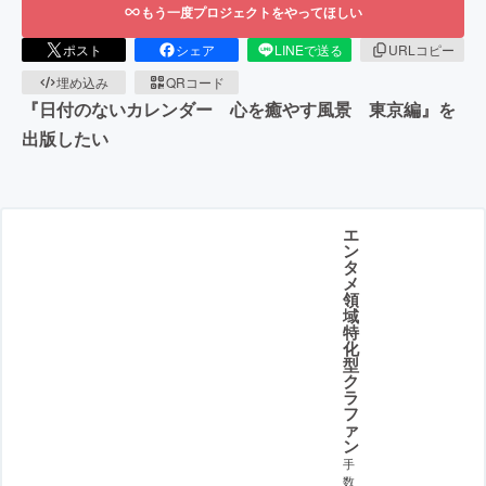
もう一度プロジェクトをやってほしい
ポスト
シェア
LINEで送る
URLコピー
埋め込み
QRコード
『日付のないカレンダー 心を癒やす風景 東京編』を
出版したい
エ
ン
タ
メ
領
域
特
化
型
ク
ラ
フ
ァ
ン
手
数