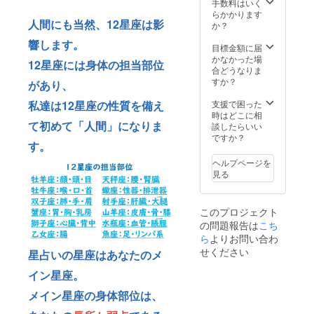
手数料はいく
らかかります
人間にも当然、12星座は影
か？
響します。
目標金額に届
かなかった場
12星座には身体の担当部位
合どうなりま
すか？
があり、
私達は12星座の性質を備え
支援で困った
時はどこに相
て初めて「人間」になりま
談したらいい
ですか？
す。
ヘルプページを
見る
このプロジェクト
の問題報告は
こち
ら
よりお問い合わ
せください
星占いの星座はあなたのメ
イン星座。
メイン星座の身体部位は、