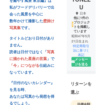
を癒やす風景 東京編』は
U
私がフードデリバリーで出
日本
会った風景を中心に
他に1件の
数年かけて撮影した
壁掛け
プロジェク
トを掲載し
写真集
です。
ています
昭和47年5月
タイトルどおり日付があり
21日生まれ
ません。
特定商取引
法に基づく
読者は日付ではなく「
写真
表記
に描かれた星座の言葉
」で
メッセー
ジを送る
「今」につながる
仕組みに
なっています。
『日付のないカレンダー』
リターンを
を見る時、
選ぶ
あなたは写真から発想を得
るでしょう。
目標金額