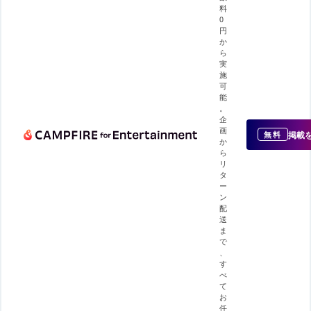
料
0
円
か
ら
実
施
可
能
。
企
画
掲載
無料
か
ら
リ
タ
ー
ン
配
送
ま
で
、
す
べ
て
お
任