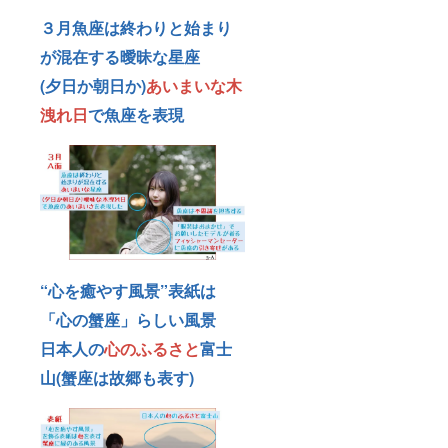
３月魚座は終わりと始まり
が混在する曖昧な星座
(夕日か朝日か)
あいまいな木
洩れ日
で魚座を表現
“心を癒やす風景”表紙は
「心の蟹座」らしい風景
日本人の
心のふるさと
富士
山(蟹座は故郷も表す)