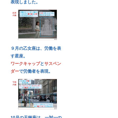
表現しました。
９月の乙女座は、労働を表
す星座。
ワークキャップ
と
サスペン
ダー
で労働者を表現。
10月の天秤座は、一対一の