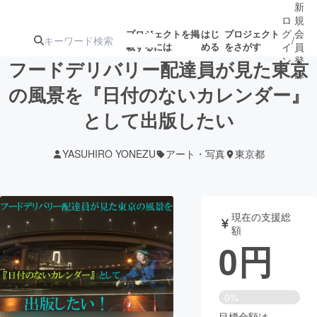
新
ロ
規
グ
会
プロジェクトを掲
はじ
プロジェクト
/
載するには
める
をさがす
イ
員
ン
登
フードデリバリー配達員が見た東京
録
の風景を『日付のないカレンダー』
として出版したい
人気のプロ
注目のリ
注目の新着プロ
募集終了が近いプ
もうすぐ公開
ジェクト
ターン
ジェクト
ロジェクト
されます
YASUHIRO YONEZU
アート・写真
東京都
アート・写真
音楽
現在の支援総
テクノロジー・ガジェット
ゲーム・サ
額
0
円
映像・映画
書籍・雑誌
0%
ビジネス・起業
チャレンジ
目標金額は