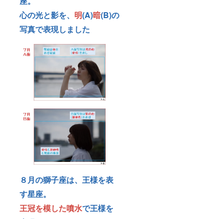
座。
心の光と影を、
明
(A)
暗
(B)の
写真
で表現しました
８月の獅子座は、王様を表
す星座。
王冠を模した噴水
で王様を