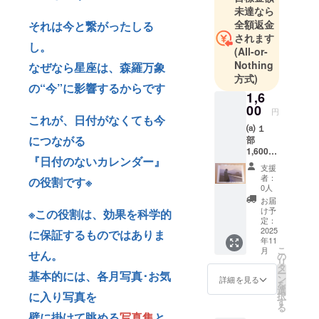
未達なら
全額返金
それは今と繋がったしる
されます
し。
(All-or-
Nothing
なぜなら星座は、森羅万象
方式)
の“今”に影響するからです
1,6
00
円
これが、日付がなくても今
⒜ １
につながる
部
1,600円
『日付のないカレンダー』
(送料込
支援
み) ・商
者：
の役割です※
品ジャ
0人
ンル：
お届
写真集
け予
※この役割は、効果を科学的
(壁掛け
定：
用) ・商
2025
に保証するものではありま
年11
品サイ
こ
月
せん。
ズ：
の
リ
21.3cm
タ
ー
基本的には、各月写真･お気
×29.7c
ン
詳細を見る
を
m
選
に入り写真を
択
す
る
壁に掛けて眺める
写真集
と