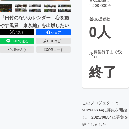
1,500,000円
まちづくり・地域活性化
『日付のないカレンダー 心を癒
支援者数
0
人
やす風景 東京編』を出版したい
CAMPFIRE for Social Good
CAMPFIRE Creation
ポスト
シェア
CAMPFIREふるさと納税
machi-ya
コミュニティ
LINEで送る
URLコピー
埋め込み
QRコード
募集終了まで残
り
終了
このプロジェクトは、
2025/07/14
に募集を開始
し、
2025/08/31
に募集を
終了しました