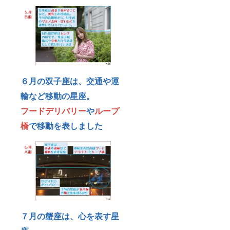
６月の双子座は、交通や運
輸など移動の星座。
フードデリバリー
や
ループ
橋
で移動を表しました
７月の蟹座は、心を表す星