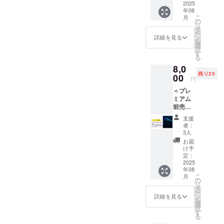
Peeba
2025
です。
イフェ
きるチ
す。
年08
FESの1
クラウ
ス一般
ケット
━━━
こ
月
日目（8
ドファ
の
自由
になり
━━━
リ
月22
ンディ
タ
席） ・
ます。
━━━
ー
日）と2
ングで
ン
お礼の
詳細を見る
クラウ
━━━
を
日目（8
の前売
選
メール
ドファ
▼ イベ
択
月23
券購入
す
▼ 前売
ンディ
ント詳
る
日）の
特典と
券詳細
ング特
細（エ
8,0
全プロ
して、
本リ
典とし
ンタメ
残り25
グラム
00
会場入
ターン
て会場
円
フェ
に参加
場時に
の前売
で「イ
ス）
＜プレ
できる
「イベ
券は、
ベント
Peeba
ミアム
「一般
ント限
2025年
限定オ
FESの1
前売券
自由
定オリ
8月開催
リジナ
日目
＞アイ
席」の
ジナル
の
ル
支援
「第一
ドル
前売券
ウォー
「Peeb
者：
ウォー
部」と
フェス
セット
ター1
3人
a FES」
ター1
して実
前方エ
です。
本」を
のうち
お届
本」が
施する
リア席
クラウ
お渡し
け予
「ラン
付いて
プログ
【 8/23
ドファ
定：
しま
ウェイ
きま
ラムで
】
2025
ンディ
す。 ＜
フェ
す。
す。 山
年08
Peeba
ングで
リター
ス」に
━━━
陰でエ
こ
月
FESの2
の前売
の
ン内容
参加で
━━━
ンター
リ
日目（8
券購入
タ
＞ ・前
きるチ
━━━
テイメ
ー
月23
特典と
ン
売券 1
詳細を見る
ケット
━━━
ントな
を
日）の
して、
選
枚（ア
になり
━ ▼ イ
活動を
択
アイド
会場入
す
イドル
ます。
ベント
行う集
る
ルフェ
場時に
フェス
クラウ
詳細
団をま