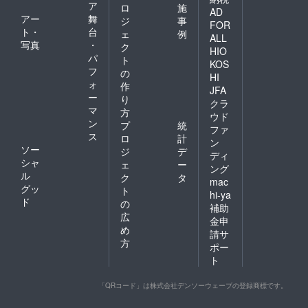
ア
Peeba
ロ
施
AD
FESに
アー
舞
ジ
事
FOR
参加し
ト・
台
ェ
例
ALL
たい方
写真
・
ク
は「前
HIO
パ
ト
売券」
KOS
フ
のリ
の
HI
ターン
ォ
作
JFA
を同時
ー
り
クラ
に支援
マ
方
ウド
購入く
ン
プ
統
ださい
ファ
ス
ロ
計
ン
ソー
ジ
デ
ディ
シャ
ェ
ー
ング
ル
ク
タ
mac
グッ
ト
hi-ya
ド
の
補助
広
金申
め
請サ
方
ポー
ト
「QRコード」は株式会社デンソーウェーブの登録商標です。