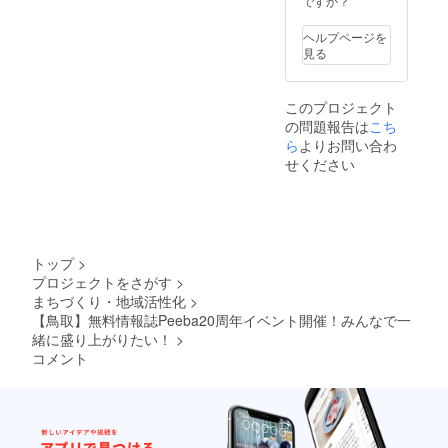
ですか？
な名前
ズ：A5
希望と
別途相
近 ・掲
エール
者）の
数 ：
セージ
・参加
ゴ、宣
でも大
・頁
掲載し
談させ
示期
ボード
宛名＝
36ペー
（演者
チケッ
伝広
丈夫で
数 ：
ヘルプページを
ます）
ていた
間：
には
指名権
ジ程度
の指定
トと合
告、求
す
36ペー
見る
・掲載
だくこ
Peeba
「A3サ
の対象
（予
可能）
わせて
人広告
（ニッ
ジ程度
方法：
とがあ
FES当
イズ」
となり
定） ・
・お礼
ご支援
など）
クネー
（予
文字の
ります
日
で掲載
ます。
製
のメー
いただ
・掲載
ムも
定） ・
み ・個
▼
（2025
しま
このプロジェクト
▼
本 ：
ル ■ 補
くこと
方法：
可） ・
製
人名、
Peeba2
年8月22
す。
Peeba2
の問題報告は
中綴じ
足事項
こち
を推奨
文字、
不適切
本 ：
団体
0th記念
日〜8月
メッ
0th記念
製本 ※
・上乗
してい
ロゴ、
ら
よりお問い合わ
な文字
中綴じ
名、企
冊子に
23日）
セージ
冊子に
内容や
せ支援
ます ・
フリー
列での
せください
製本 ※
業名、
ついて
▼掲載
の文字
ついて
装丁は
も大歓
Peeba
広告掲
掲載を
内容や
店舗名
・発
指名権
数が多
・発
一部変
迎です
FESに
載可 ・
希望さ
装丁は
などど
刊 ：
につい
くなる
刊 ：
更にな
・イベ
参加し
掲載サ
れた場
一部変
んな名
2025年
て エー
と文字
2025年
る可能
ント当
たい方
イズ：
合には
更にな
前でも
12月
ルボー
サイズ
12月
性もあ
日に参
は「前
1/4枠
別途相
る可能
大丈夫
（予
ド（応
も小さ
（予
ります
加でき
売券」
（74m
談させ
性もあ
です
トップ
>
定） ・
援メッ
くなる
定） ・
※ 発刊
ない人
のリ
m×105
ていた
ります
（ニッ
サイ
プロジェクトをさがす
>
セージ
ことを
サイ
された
でも応
ターン
mm以
だくこ
※ 発刊
クネー
ズ：A5
対象
ご留意
ズ：A5
まちづくり・地域活性化
>
冊子は
援の気
を同時
内調
とがあ
された
ムも
・頁
者）の
くださ
・頁
鳥取県
持ちを
【鳥取】無料情報誌Peeba20周年イベント開催！みんなで一
に支援
整） ▼
ります
冊子は
可） ・
数 ：
宛名＝
い。 ・
数 ：
内でフ
届けら
購入く
Peeba2
▼
緒に盛り上がりたい！
>
鳥取県
不適切
36ペー
指名権
掲示場
36ペー
リー
れるリ
ださい
0th記念
Peeba2
内でフ
コメント
な文字
ジ程度
の対象
所：イ
ジ程度
ペー
ターン
冊子に
0th記念
リー
列での
（予
となり
ベント
（予
パーと
です ・
ついて
冊子に
ペー
掲載を
定） ・
ます。
会場
定） ・
して無
支援数
・発
ついて
パーと
希望さ
製
▼
（とり
製
料配布
が2件以
刊 ：
・発
して無
れた場
本 ：
Peeba2
ぎん文
本 ：
予定で
上に
2025年
刊 ：
料配布
合には
中綴じ
0th記念
化会館
中綴じ
す ■ 補
なった
12月