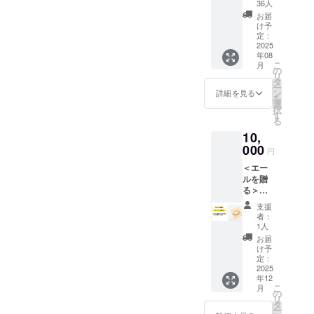
セージ
レミア
ター1本
36人
ンウェ
ウェイ
日目
イブを
会館
掲載【
ム特典
（クラ
イフェ
お届
フェ
「第三
披露し
小ホー
出演者
として
ファン
け予
ス一般
ス」に
部」と
てくれ
ル ・開
応援 】
「花道
定：
前売券
自由
参加で
して実
ます。
催日：
Peeba
2025
ラン
共通）
席） ・
きるチ
施する
初めて
2025年
年08
FESの
ウェイ
・お礼
お礼の
ケット
プログ
こ
集まる5
月
8月22日
全日程
のトッ
の
のメー
メール
になり
ラムで
リ
組のコ
(金) ・
の出演
プの目
タ
ル ▼ プ
▼ 前売
ます。
す。 鳥
ー
ラボ
時
者に対
の前に
ン
レミア
詳細を見る
券詳細
特典と
取美少
を
レー
間 ：
して
用意さ
選
ム前売
本リ
して会
女図鑑
択
ション
18:30開
「応援
れる真
す
券詳細
ターン
場で
のモデ
る
をお楽
演～
メッ
正面の
2025年
の前売
「イベ
ルや、
しみく
20:00終
10,
セー
前方SS
8月開催
券は、
ント限
アイド
ださ
演予定
ジ」を
000
席」を
の
2025年
円
定オリ
ルフェ
い。 ・
（18:00
贈るこ
ご用意
「Peeb
8月開催
ジナル
ス参加
会
開場）
＜エー
とがで
しま
a FES」
の
ウォー
グルー
場 ：
出演者
ルを贈
きるリ
す。 ＜
のうち
「Peeb
ター1
プメン
とりぎ
（予
る＞
ターン
リター
「アイ
a FES」
本」が
バー、
ん文化
定） ・
ビッグ
です。
ン内容
ドル
の全て
支援
付いて
一般応
会館
みょー
応援 会
支援時
＞ ・プ
フェ
者：
のプロ
きま
募の参
小ホー
ちゃ
場に
に備考
レミア
1人
ス」に
グラム
す。
加者な
ル ・開
ん、山
メッ
欄に書
ム前売
参加で
お届
に参加
━━━
ど、総
催日：
田
セージ
いてい
券 1枚
け予
きる特
できる
━━━
勢50名
2025年
ちゃー
掲載【
ただい
定：
（ラン
別チ
チケッ
━━━
以上が
8月23日
はん、
出演者
2025
た応援
ウェイ
ケット
トにな
━━━
参加す
(土) ・
年12
腹よし
応援 】
メッ
フェス
になり
りま
▼ イベ
こ
るラン
月
時
お、三
エール
セージ
の
前方SS
ます。
す。特
ント詳
リ
ウェイ
間 ：
島遥
内容を
を会場
タ
席） ・
プレミ
典とし
細（ア
ー
ウォー
12:30開
香、岩
「Peeb