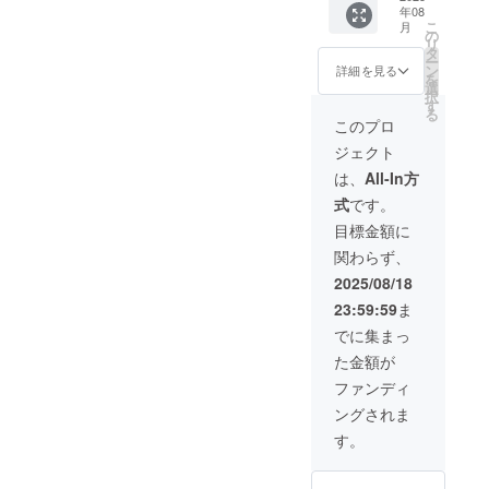
に関し
フェ
記載く
ありま
選びい
す
22日〜8
以下の
a20th記
名
年08
サイズ
用意す
る可能
ターン
て ・希
ス」に
ださい
す
ただく
月23
こ
情報を
念冊
月
（ボー
も小さ
る【 出
性もあ
内容＞
の
望され
は参加
・掲載
ことは
日） ▼
リ
「備考
子」に
ドに掲
くなる
演者応
ります
・
タ
る”冊子
できま
方法：
できま
名前掲
ー
欄」に
エール
載する
ことを
援 】
※ 発刊
「Peeb
ン
へ掲載
詳細を見る
せん
文字の
せん
載に関
を
ご記入
内容掲
支援
ご留意
Peeba
された
a20th記
選
するお
（別の
み（ロ
（主催
して ・
択
くださ
載 ・
名）
くださ
FESの1
冊子は
念冊
す
名前”を
チケッ
ゴ/バ
者側で
希望さ
る
い ・宛
「Peeb
エール
い。 ・
日目の
鳥取県
子」広
「備考
このプロ
トをご
ナーの
用意し
れる”ス
名（推
a20th記
ボード
掲示場
エンタ
内でフ
告掲載
欄」に
購入く
掲載は
ます）
タンド
しの出
念冊
ジェクト
には
所：イ
メフェ
リー
（1/4P
ご記入
ださ
不可）
・設置
花に掲
演者な
子」10
「A3サ
ベント
ス出演
ペー
枠） ・
くださ
は、
All-In方
い） ・
・掲載
場所：
載する
ど） ・
冊 ・
イズ」
会場
者全員
パーと
「Peeb
い（10
会場の
サイ
イベン
名前”を
応援
「Peeb
式
です。
で掲載
（とり
に「弁
して無
a20th記
文字以
クラウ
ズ：小
ト会場
「備考
メッ
a20th記
しま
ぎん文
当」と
料配布
念冊
内） ※
目標金額に
ドファ
（4.5c
（とり
欄」に
セージ
念冊
す。
化会館
「飲み
予定で
子」10
掲載を
ンディ
m以
ぎん文
ご記入
（128字
子」の
関わらず、
メッ
小ホー
物」を
す ■ そ
冊 ・お
希望さ
ング支
内） ・
化会館
くださ
以内/句
特集記
セージ
ル）の
差し入
の他 ・
礼の
れない
2025/08/18
援者用
個人
小ホー
い（10
読点含
事2P分
の文字
受付付
れでき
自宅以
メール
場合は
の受付
名、団
ル）の
文字以
む） ・
と裏表
23:59:59
ま
数が多
近 ・掲
るリ
外への
▼ 広告
「な
窓口で
体名、
受付又
内） ※
支援者
紙モデ
くなる
示期
ターン
配送も
掲載に
し」と
でに集まっ
支援画
企業
は入口
掲載を
名
ルの対
と文字
間：
です。
可能で
関して
記載く
面と支
名、店
付近 ・
希望さ
（ボー
象者を
た金額が
サイズ
Peeba
ご支援
す（希
・広告
ださい
援者名
舗名な
設置期
れない
ドに掲
指名で
も小さ
FES当
いただ
望する
内容に
※ ロゴ
ファンディ
をご提
どどん
間：
場合は
載する
きる権
くなる
日
いた方
配送先
ついて
掲載を
示くだ
な名前
Peeba
「な
支援
利 ・お
ングされま
ことを
（2025
には、
を入力
は支援
希望す
さい ・
でも大
FES当
し」と
名）
礼の
ご留意
年8月22
出演者
くださ
者と個
る場合
す。
支援者
丈夫で
日
記載く
エール
メール
くださ
日〜8月
からの
い） ・
別にや
は「ロ
本人以
す
（2025
ださい
ボード
▼ エー
い。 ・
23日）
お礼の
応援コ
り取り
ゴ希
外のチ
（ニッ
年8月22
（匿名
には
ルボー
掲示場
▼掲載
動画
メント
させて