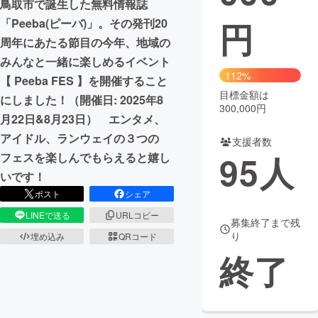
鳥取市で誕生した無料情報誌
円
「Peeba(ピーバ)」。その発刊20
まちづくり・地域活性化
周年にあたる節目の今年、地域の
みんなと一緒に楽しめるイベント
CAMPFIRE for Social Good
CAMPFIRE Creation
112%
【 Peeba FES 】を開催すること
CAMPFIREふるさと納税
machi-ya
コミュニティ
目標金額は
にしました！（開催日: 2025年8
300,000円
月22日&8月23日） エンタメ、
アイドル、ランウェイの３つの
支援者数
95
人
フェスを楽しんでもらえると嬉し
いです！
ポスト
シェア
LINEで送る
URLコピー
募集終了まで残
り
埋め込み
QRコード
終了