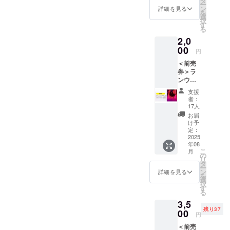
タ
ー
フェス
に、全国の
定オリ
ン
詳細を見る
を
の「一
ジナル
選
素晴らしい
択
般自由
ウォー
す
る
地域や場所
席」の
ター1
2,0
前売券
本」を
を活用し、
リター
00
お渡し
円
ランウェイ
ンで
しま
＜前売
を楽しめる
す。 ク
す。 ＜
券＞ラ
ラウド
リター
イベントと
ンウェ
ファン
ン内容
してラン
イフェ
ディン
＞ ・前
支援
ス一般
グでの
ウェイパー
売券 1
者：
自由席
前売券
枚（エ
17人
ティーコレ
【 8/23
購入特
ンタメ
お届
クションを
】
典とし
フェス
け予
Peeba
て、会
定：
一般自
企画しまし
FESの2
2025
場入場
由席）
た。
年08
日目（8
時に
・お礼
こ
月
月23
是非、皆様
「イベ
の
のメー
リ
日）ラ
ント限
タ
ル ▼ 前
と一緒にこ
ー
ンウェ
定オリ
ン
売券詳
詳細を見る
を
の人口最少
イフェ
ジナル
選
細 本リ
択
スの
ウォー
県における
す
ターン
る
「一般
ター1
の前売
イベント＆
3,5
自由
本」を
券は、
残り37
芸能革命の
席」の
00
お渡し
2025年
円
前売券
しま
8月開催
歩みを体感
＜前売
リター
す。 ＜
の