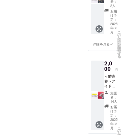
活動を行っ
者：
由席【
2人
ています。
8/22 】
お届
今回は新た
Peeba
け予
FESの1
定：
に、全国に
日目（8
2025
ランウェイ
年08
月22
こ
月
を歩くイベ
日）エ
の
リ
ンタメ
タ
ントを普及
ー
フェス
ン
詳細を見る
するため、
を
の「一
選
択
般自由
「RUNWAY
す
る
席」の
JAPAN
2,0
前売券
PROJECT」
リター
00
円
ンで
をスター
＜前売
す。 ク
ト。Peeba
券＞ア
ラウド
イドル
FESでの障が
ファン
フェス
ディン
いのある
支援
一般自
グでの
者：
方、ない方
由席【
前売券
14人
8/23 】
購入特
が交流でき
お届
Peeba
典とし
け予
るイベント
FESの2
て、会
定：
「ランウェ
日目（8
2025
場入場
年08
月23
時に
イフェス」
こ
月
日）ア
「イベ
の
を皮切り
リ
イドル
ント限