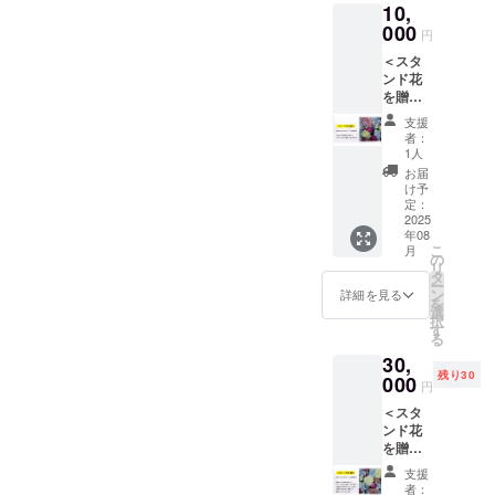
数が多
女図鑑
ださ
14:30終
10,
開場）
きま
届け
一般応
内容を
せん
ントも
チケッ
「Peeb
くなる
のモデ
い。 ・
演予定
出演者
す。 支
「Peeb
000
募者も
「Peeb
（別の
大歓迎
トをご
a20th記
円
と文字
ルや、
会
（12:00
（一
援時に
a20th記
別途募
a20th記
チケッ
です！
購入く
念冊
サイズ
アイド
場 ：
開場）
＜スタ
部） ・
備考欄
念冊
集して
念冊
トをご
更に、
ださ
子」に
も小さ
ルフェ
とりぎ
出演グ
ンド花
鳥取美
に書い
子」応
いま
子」に
購入く
応援す
い） ・
エール
くなる
ス参加
ん文化
ルー
を贈る
少女図
ていた
援者2P
す。 興
も掲載
ださ
る対象
Peeba
内容掲
ことを
グルー
会館
プ：
＞
鑑モデ
だいた
分掲載
味のあ
するこ
い） ・
の方を
FESの
載 ・
支援
ご留意
プメン
小ホー
SEA
Peeba
ル ・
応援
＋裏表
る方は
とがで
会場の
「Peeb
者：
第三部
「Peeb
くださ
バー、
ル ・開
BLOOM
FESを
etc（50
メッ
紙モデ
運営ま
きるリ
1人
クラウ
a20th記
「ラン
a20th記
い。 ・
一般応
催日：
、
彩ろう
名以
セージ
ル指名
でご連
ターン
ドファ
念冊
お届
ウェイ
念冊
掲示場
募の参
2025年
VEGAR
【 連名
上） ■
を会場
権
絡くだ
で
け予
ンディ
子」内
フェ
子」1冊
所：イ
加者な
8月23日
IO、
掲載 】
通常チ
に設置
Peeba
定：
さい。
す。！
ング支
に1/4P
ス」に
・お礼
ベント
ど、総
(土) ・
Lydian
Peeba
2025
ケット
した
FESの
■ 注意
推しの
援者用
分の特
は参加
のメー
会場
勢50名
時
年08
Siroop
FES開
価格 当
「エー
全日程
事項 ・
出演者
の受付
集記事
できま
ル ▼
（とり
こ
以上が
月
間 ：
、
催のお
日券 各
ルボー
の出演
の
Peeba
宛でも
窓口で
として
せん
エール
ぎん文
リ
参加す
12:30開
morphi
祝いに
2,500円
ド」に
者に対
タ
FESの
OK！運
支援画
掲載す
（別の
ボード
化会館
ー
るラン
演～
ng×mor
「スタ
（前売
掲示さ
して
ン
第一部
営ス
詳細を見る
面と支
ること
チケッ
掲示に
小ホー
を
ウェイ
14:30終
phing、
ンド
券 各
せて頂
「応援
選
「エン
タッフ
援者名
ができ
トをご
ついて
ル）の
択
ウォー
演予定
KLAIRE
花」を
2,000
き、
メッ
す
タメ
宛の応
をご提
る権利
購入く
以下の
受付付
る
キング
（12:00
(大阪)
贈るこ
円） ※
エール
セー
フェ
援コメ
示くだ
（掲載
ださ
情報を
近 ・掲
です。
開場）
30,
▼ ラン
とがで
クラウ
内容を
ジ」を
ス」に
ントも
さい ・
指名
い） ・
「備考
示期
誰もが
出演グ
残り30
ウェイ
きるリ
000
ドファ
「Peeb
贈るこ
は参加
大歓迎
支援者
権）が
円
会場の
欄」に
間：
参加し
ループ
フェス
ターン
ンディ
a20th記
とがで
できま
です！
本人以
ついて
クラウ
ご記入
Peeba
て輝け
（山陰
＜スタ
（第三
です。
ング終
念冊
きま
せん
更に、
外のチ
いま
ドファ
くださ
FES当
る舞台
に縁の
ンド花
部） ・
主催者
了後に
子」に
す。 支
（別の
応援す
ケット
す。 ※
ンディ
い ・宛
日
で、
ある5組
を贈る
会
側で用
チケッ
も掲載
援時に
チケッ
る対象
利用は
指名＝
ング支
名（推
（2025
Peeba
のアイ
＞
場 ：
意した
トサイ
するこ
備考欄
トをご
の方を
ご遠慮
応援
支援
援者用
しの出
年8月22
FESの
ドル）
Peeba
同会場
スタン
トや会
とがで
に書い
購入く
「Peeb
者：
くださ
メッ
の受付
演者な