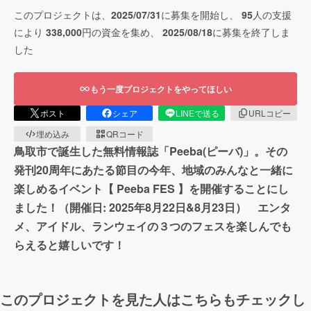
このプロジェクトは、
2025/07/31
に募集を開始し、
95
人の支援
により
338,000
円の資金を集め、
2025/08/18
に募集を終了しま
した
もう一度プロジェクトをやってほしい
ポスト
シェア
LINEで送る
URLコピー
埋め込み
QRコード
鳥取市で誕生した無料情報誌「Peeba(ピーバ)」。その
発刊20周年にあたる節目の今年、地域のみんなと一緒に
楽しめるイベント【 Peeba FES 】を開催することにし
ました！（開催日: 2025年8月22日&8月23日） エンタ
メ、アイドル、ランウェイの３つのフェスを楽しんでも
らえると嬉しいです！
このプロジェクトを見た人はこちらもチェックし