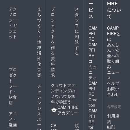
リー
製本 ※
になり
された
裏表紙
ー
FIRE
送先を
たい方
にお伝
パーと
ペー
内容や
ます
冊子は
モデル
入力く
は「前
えさせ
テク
ま
プ
ス
して無
ビ
につい
パーと
装丁は
鳥取県
も同様
ださ
売券」
ていた
料配布
ノロ
ち
ロ
タ
して無
一部変
ス
て
内でフ
とさせ
い） ・
のリ
だきま
予定で
料配布
ジー
づ
ジ
ッ
更にな
リー
て頂き
上乗せ
ターン
す） ■
す ■ そ
予定で
る可能
・ガ
く
ェ
フ
ペー
ます。
支援も
を同時
注意点
の他 ・
CAM
CAMP
す ■ そ
性もあ
パーと
▼
ジェ
り
ク
に
大歓迎
に支援
・
上乗せ
の他 ・
PFI
FIREと
ります
して無
Peeba2
です ■
ット
・
ト
相
購入く
Peeba
支援も
自宅以
※ 発刊
RE
は
料配布
0th記念
注意点
ださい
FESの
大歓迎
地
を
談
外への
された
CAM
あんし
予定で
冊子に
・
チケッ
です ・
配送も
域
作
す
冊子は
す ■ 補
ついて
Peeba
PFI
ん・安
トは付
応援コ
可能で
鳥取県
活
る
る
足事項
・発
FESの
帯して
RE
全への
メント
す（希
内でフ
性
資
・自宅
刊 ：
チケッ
ません
も励み
望する
コ
取り組
リー
以外へ
2025年
トは付
化
料
・
になり
配送先
ミュ
み
ペー
の配送
12月
帯して
Peeba
プロ
音
請
ます
を入力
パーと
ニ
ニュー
も可能
（予
ません
FESに
くださ
ダク
楽
求
して無
です
定） ・
ティ
ス
・
参加し
い） ・
ト
料配布
（希望
サイ
Peeba
たい方
CAM
ヘルプ
上乗せ
クラウドファ
予定で
フー
チ
する配
ズ：A5
FESに
は「前
PFI
お問い
支援も
す ■ そ
ンディングの
送先を
・頁
ド・
ャ
参加し
売券」
大歓迎
RE
合わせ
の他 ・
入力く
数 ：
ノウハウを無
たい方
のリ
飲食
レ
です ・
上乗せ
Crea
ださ
36ペー
は「前
ターン
料で学ぼう
店
ン
応援コ
支援も
い） ・
ジ程度
tion
売券」
を同時
各種規定
CAMPFIRE
メント
ジ
大歓迎
上乗せ
（予
のリ
CAM
に支援
も励み
アカデミー
です ・
アニ
ス
支援も
定） ・
ターン
購入く
利用規
PFI
になり
応援コ
大歓迎
製
メ・
ポ
を同時
ださい
ます
約
RE
メント
です ■
本 ：
に支援
漫画
ー
CA
説
細則
も励み
for
注意点
中綴じ
購入く
ツ