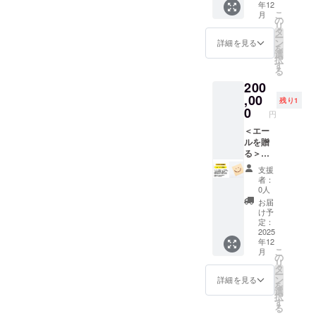
演者な
れかに
ラムで
ん、マ
年12
ンウェ
内容を
2,000
者に対
━ ■ 注
した
トや会
タッフ
ど） ・
なりま
こ
す。 山
月
スクド
イフェ
「Peeb
円） ※
して
の
意事項
「エー
場など
宛の応
応援
す：前
リ
陰のア
サチ、
ス）
a20th記
クラウ
「応援
タ
・
ルボー
で前売
援コメ
メッ
方SS席
ー
イドル4
門脇大
Peeba
念冊
ドファ
メッ
ン
Peeba
ド」に
詳細を見る
券およ
ントも
セージ
エリア
を
組と大
樹、エ
FESの2
子」に
ンディ
セー
選
FESの
掲示さ
び当日
大歓迎
（56字
内自由
択
阪のア
ンドウ
日目
掲載＋
ング終
ジ」を
す
第一部
せて頂
券を販
です！
以内/句
席）
る
イドル1
レイ、
「第三
10冊お
了後に
贈るこ
「エン
き、
売する
みんな
読点含
━━━
組（メ
SEA
200
部」と
届け
チケッ
とがで
タメ
エール
ことが
で会場
む） ・
━━━
ンバー
BLOOM
して実
「Peeb
,00
トサイ
きま
フェ
内容を
ありま
の
残り1
支援者
━━━
のひと
(特別出
施する
a20th記
トや会
す。 支
0
ス」に
「Peeb
す
「エー
名
円
━━━
りは鳥
演)、な
プログ
念冊
場など
援時に
は参加
a20th記
━━━
ルボー
（ボー
▼ イベ
取県出
ど ▼ ア
ラムで
子」へ
＜エー
で前売
備考欄
できま
念冊
━━━
ド」を
ドに掲
ント詳
身者）
イドル
す。 ・
の応援
ルを贈
券およ
に書い
せん
子」に
━━━
いっぱ
載する
細（ラ
が一堂
フェス
会
者1P分
る＞ウ
び当日
ていた
（別の
も掲載
━━━
いにし
支援
ンウェ
に集結
（第二
場 ：
掲載指
ラワザ
券を販
だいた
チケッ
するこ
━ ■ 注
てくだ
名） な
支援
イフェ
してラ
部） ・
同会場
名権
応援 会
売する
応援
トをご
とがで
意事項
さ
者：
お、
ス）
イブを
会
・開催
Peeba
場に
ことが
メッ
購入く
きるリ
0人
・
い！！
エール
Peeba
披露し
場 ：
日：
FESの
メッ
ありま
セージ
ださ
ターン
Peeba
＜リ
お届
ボード
FESの2
てくれ
同会場
2025年
全日程
セージ
す
を会場
い） ・
で
け予
FESの
ターン
には
日目
ます。
・開催
8月23日
の出演
掲載
━━━
に設置
定：
Peeba
す。！
第二部
内容＞
「A4サ
「第三
初めて
日：
(土) ・
者に対
エール
2025
━━━
した
FESの
推しの
「アイ
・応援
イズ」
部」と
集まる5
2025年
年12
時
して
内容を
━━━
「エー
第三部
出演者
ドル
メッ
で掲載
して実
こ
組のコ
月
8月23日
間 ：
「応援
「Peeb
━━━
ルボー
の
「ラン
宛でも
フェ
セージ
しま
施する
リ
ラボ
(土) ・
17:30開
メッ
a20th記
■ 補足
ド」に
タ
ウェイ
OK！運
ス」に
のエー
す。
プログ
ー
レー
時
演～
セー
念冊
事項 ラ
掲示さ
ン
フェ
営ス
詳細を見る
は参加
ルボー
メッ
ラムで
を
ション
間 ：
19:30終
ジ」を
子」に
ンウェ
せて頂
選
ス」に
タッフ
できま
ド掲載
セージ
す。 鳥
択
をお楽
12:30開
演予定
贈るこ
掲載＋
イを歩
き、
す
は参加
宛の応
せん
（拡大
の文字
取美少
る
しみく
演～
（17:00
とがで
10冊お
きたい
エール
できま
援コメ
（別の
版） ・