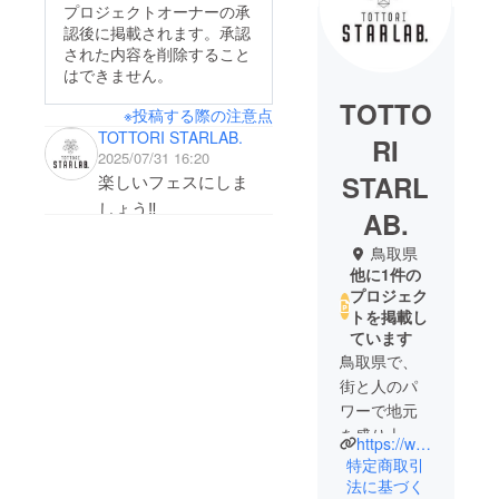
プロジェクトオーナーの承
認後に掲載されます。承認
された内容を削除すること
はできません。
TOTTO
※投稿する際の注意点
TOTTORI STARLAB.
RI
2025/07/31 16:20
STARL
楽しいフェスにしま
しょう‼️
AB.
鳥取県
他に1件の
プロジェク
トを掲載し
ています
鳥取県で、
街と人のパ
ワーで地元
を盛り上げ
https://www.instagram.com/tottoristarlab.event/
たいと、芸
特定商取引
能養成所兼
法に基づく