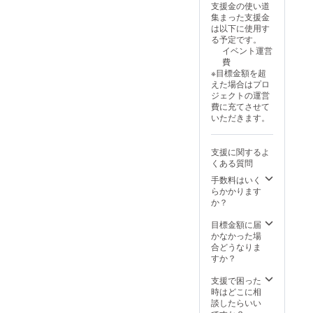
望」と
ケット
クネー
日〜8月
希望と
支援金の使い道
「A3サ
ド掲示
所：イ
指名権
メッ
も励み
いただ
記載く
利用は
ムも
23日）
掲載し
集まった支援金
イズ」
につい
ベント
につい
セージ
になり
きます
ださい
ご遠慮
可） ・
▼ 名前
ます）
は以下に使用す
で掲載
て 以下
会場
て エー
をお届
ます ■
（デー
（メー
くださ
不適切
掲載に
・掲載
る予定です。
しま
の情報
（とり
ルボー
けしま
補足事
タ入稿
ルで
い ・イ
な文字
関して
方法：
イベント運営
す。
を「備
ぎん文
ド（応
す。
項 ・上
となり
データ
ベント
列での
・希望
文字の
費
メッ
考欄」
化会館
援メッ
メッ
乗せ支
ます）
をやり
中のマ
掲載を
され
み ・個
※目標金額を超
セージ
にご記
小ホー
セージ
セージ
援も大
・広告
取りさ
ナーや
希望さ
る”スタ
人名、
えた場合はプロ
の文字
入くだ
ル）の
対象
をして
歓迎で
制作を
せてい
禁止事
れた場
ンド花
団体
ジェクトの運営
数が多
さい ・
受付付
者）の
もらう
す ・イ
希望さ
ただき
項に違
合には
に掲載
名、企
費に充てさせて
くなる
宛名
近 ・掲
宛名＝
出演者
ベント
れる方
ます）
反する
別途相
する名
業名、
いただきます。
と文字
（推し
示期
指名権
の指定
当日に
は相談
・掲載
方は強
談させ
前”を
店舗名
サイズ
の出演
間：
の対象
も可能
参加で
可能で
方法：
制退席
ていた
「備考
などど
も小さ
者な
Peeba
となり
ですの
きない
す（別
文字、
になる
だくこ
欄」に
んな名
支援に関するよ
くなる
ど） ・
FES当
ます。
で、希
人でも
途費用
ロゴ掲
ことも
とがあ
ご記入
前でも
くある質問
ことを
応援
日
▼
望のあ
応援の
がかか
載可 ・
ありま
ります
くださ
大丈夫
ご留意
メッ
（2025
Peeba2
る方は
気持ち
る可能
手数料はいく
掲載サ
す
▼
い（10
です
くださ
セージ
年8月22
0th記念
「備考
を届け
性あ
らかかります
イズ：
Peeba2
文字以
（ニッ
い。 ・
（128字
日〜8月
冊子に
欄」に
られる
り） ・
か？
中
0th記念
内） ※
クネー
掲示場
以内/句
23日）
ついて
ご記入
リター
冊子へ
（7cm
冊子に
掲載を
ムも
所：イ
読点含
▼掲載
・発
くださ
ンです
掲載す
目標金額に届
以内）
ついて
希望さ
可） ・
ベント
む） ・
指名権
刊 ：
い。 ＜
■ 注意
る予定
かなかった場
・個人
・発
れない
不適切
会場
支援者
につい
2025年
リター
点 ・
内容を
合どうなりま
名、団
刊 ：
場合は
な文字
（とり
名
て エー
12月
ン内容
Peeba
「備考
すか？
体名、
2025年
「な
列での
ぎん文
（ボー
ルボー
（予
＞ ・出
FESの
欄」に
企業
12月
し」と
掲載を
化会館
ドに掲
ド（応
定） ・
演者か
チケッ
ご記入
支援で困った
名、店
（予
記載く
希望さ
小ホー
載する
援メッ
サイ
らのお
トは付
くださ
時はどこに相
舗名な
定） ・
ださい
れた場
ル）の
支援
セージ
ズ：A5
礼の動
帯して
い（例:
談したらいい
どどん
サイ
（匿名
合には
受付付
名）
対象
・頁
画メッ
ません
企業ロ