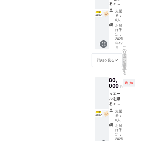
てくだ
・花道
いませ
会館
14:30終
17:30開
る＞ウ
価格 当
の応援
す。 山
を会場
さ
ラン
ん（最
小ホー
演予定
演～
ルトラ
日券
者1/4P
陰のエ
に設置
い！！
ウェイ
支援
前列＆2
ル ・開
（12:00
19:30終
応援 会
2,500円
分掲載
ンタメ
した
＜リ
者：
真正面
列目＆3
催日：
開場）
演予定
場に
（前売
指名権
文化の
「エー
0人
ターン
の前方
列目席
2025年
出演グ
（17:00
メッ
券
Peeba
向上と
ルボー
内容＞
お届
SS席
全28
8月22日
ループ
開場）
セージ
2,000
FESの
鳥取へ
ド」に
け予
・応援
（確
席：エ
(金) ・
（山陰
出演者
掲載
円） ※
全日程
定：
の恩返
掲示さ
メッ
約） ・
リア内
時
に縁の
（一
エール
2025
クラウ
の出演
しの気
せて頂
セージ
イベン
自由
間 ：
ある5組
年12
部） ・
内容を
ドファ
者に対
持ちで
き、更
のエー
ト限定
席）
こ
18:30開
月
のアイ
MC：
「Peeb
ンディ
して
の
活動さ
にエー
ルボー
オリジ
━━━
リ
演～
ドル）
TADA（
a20th記
ング終
「応援
タ
れてい
ル内容
ド掲載
ナル
━━━
ー
20:00終
・SEA
書
念冊
了後に
メッ
ン
ます。
を
詳細を見る
・お礼
ウォー
━━━
を
演予定
BLOOM
家/MC
子」に
チケッ
セー
選
■ 通常
「Peeb
のメー
ター1本
━━━
択
（18:00
・
） ・鳥
掲載＋5
トサイ
ジ」を
す
チケッ
a20th記
ル ▼
（クラ
▼ イベ
る
開場）
VEGAR
取美少
冊お届
トや会
贈るこ
ト価格
念冊
エール
ファン
ント詳
出演者
IO ・
80,
女図鑑
け
場など
とがで
当日券
子」に
ボード
前売券
細（ア
(予定)：
Lydian
残り6
モデル
「Peeb
000
で前売
きま
2,500円
掲載す
掲示に
円
共通）
イドル
みょー
Siroop
・
a20th記
券およ
す。 支
（前売
ること
ついて
※ 前方
フェ
ちゃ
・
＜エー
etc（総
念冊
び当日
援時に
券
ができ
以下の
SS席は
ス）
ん、山
morphi
ルを贈
勢50名
子」へ
券を販
備考欄
2,000
るリ
情報を
指定席
Peeba
田
ng×mor
る＞ス
以上）
の応援
売する
に書い
円） ※
ターン
「備考
ではご
FESの2
ちゃー
phing
ペシャ
■ 通常
者1/2P
ことが
ていた
クラウ
で
欄」に
支援
ざいま
日目
はん、
・
ル応援
チケッ
分掲載
ありま
だいた
ドファ
す。！
者：
ご記入
せん
「第二
腹よし
KLAIRE
会場に
ト価格
指名権
す
応援
0人
ンディ
推しの
くださ
（前方
部」と
お、三
(大阪)
メッ
当日券
Peeba
━━━
メッ
ング終
出演者
お届
い ・宛
SS席30
して実
島遥
▼ イベ
セージ
2,500円
FESの
━━━
セージ
け予
了後に
宛でも
名（推
席のう
施する
香、岩
ント詳
掲載
（前売
全日程
定：
━━━
を会場
チケッ
OK！運
しの出
ちいず
プログ
ちゃ
細（ラ
エール
2025
券
の出演
━━━
に設置
トサイ
営ス