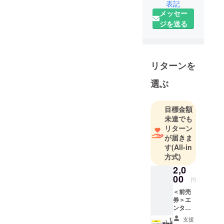
表記
事務所
メッセー
「トットリ
ジを送る
スターラ
ボ」と鳥取
美少女図鑑
を運営して
リターンを
おります。
一昔前に発
選ぶ
刊した無料
情報誌Peeba
目標金額
の創刊20周
未達でも
年を記念し
リターン
たPeeba
が届きま
す
(All-in
FESや、地元
方式)
新聞社との
2,0
コラボアイ
00
ドル「SEA
円
BLOOM」な
＜前売
券＞エ
ど、地域が
ンタメ
元気になる
フェス
支援
一般自