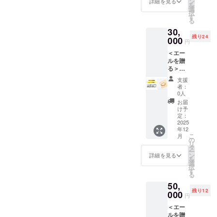
に設置
ン
お礼の
詳細を見る
アム前
て会場
イドル
を
キング
演～
ちゃ
a20th記
した
選
メール
売券の
で「イ
フェ
択
です。
14:30終
ん、マ
念冊
「エー
す
▼ プレ
特典は
ベント
ス）
る
誰もが
演予定
スクド
子」に
ルボー
ミアム
以下の
限定オ
Peeba
参加し
（12:00
30,
サチ、
掲載＋1
ド」に
前売券
通り。
リジナ
FESの2
て輝け
開場）
残り24
門脇大
冊お届
000
掲示さ
詳細
・最前
円
ル
日目
る舞台
出演グ
樹、エ
け
せてい
2025年
列、2列
ウォー
「第二
で、
ループ
＜エー
ンドウ
Peeba
ただき
8月開催
目、3列
ター」
部」と
Peeba
（山陰
ルを贈
レイ、
FESの
ます！
の
目席エ
を各日1
して実
FESの
に縁の
る＞
SEA
全日程
推しの
「Peeb
リアの
本ずつ
施する
フィ
ある5組
スー
BLOOM
の出演
出演者
a FES」
席（確
支援
お渡し
プログ
ナーレ
のアイ
パー応
、など
者に対
宛でも
のうち
者：
約） ・
しま
ラムで
を大人
ドル）
援 会場
▼ ヤマ
して
OK！運
0人
「ラン
イベン
す。
す。 ・
数で彩
・SEA
にメッ
カゲ
「応援
営ス
ウェイ
お届
ト限定
━━━
会
りま
BLOOM
セージ
オード
メッ
タッフ
け予
フェ
オリジ
━━━
場 ：
す。 ・
・
掲載
ブルと
セー
定：
宛の応
ス」に
ナル
━━━
とりぎ
会
VEGAR
エール
2025
は 鳥取
ジ」を
援コメ
参加で
ウォー
━━━
ん文化
場 ：
年12
IO ・
内容を
県境港
贈るこ
ントも
きる特
ター1本
＜イベ
こ
会館
月
とりぎ
Lydian
「Peeb
市出身
とがで
の
大歓迎
別チ
（クラ
ント詳
リ
小ホー
ん文化
Siroop
a20th記
の松竹
きま
タ
です！
ケット
ファン
細＞ ▼
ー
ル ・開
会館
・
念冊
芸人
す。 支
ン
みんな
詳細を見る
になり
前売券
エンタ
を
催日：
小ホー
morphi
子」に
みょー
援時に
選
で会場
ます。
共通）
メフェ
択
2025年
ル ・開
ng×mor
掲載＋3
ちゃん
備考欄
す
の
プレミ
※最前列
ス（第
る
8月23日
催日：
phing
冊お届
が座長
に書い
「エー
アム前
＆2列目
一部）
(土) ・
2025年
50,
・
け
を務め
ていた
ルボー
売券の
＆3列目
・会
時
8月23日
残り12
KLAIRE
「Peeb
000
る山陰
だいた
ド」を
特典は
円
席は指
場 ：
間 ：
(土) ・
(大阪) ■
a20th記
のエン
応援
いっぱ
以下の
定席で
とりぎ
12:30開
時
＜エー
通常チ
念冊
タメ集
メッ
いにし
通り。
はござ
ん文化
演～
間 ：
ルを贈
ケット
子」へ
団で
セージ