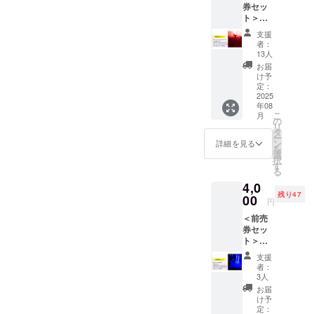
していきま
券セッ
ンで
リター
「Peeb
ト＞ア
す。 ク
しょう！
ン内容
a FES」
イドル
ラウド
＞ ・前
のうち
支援
フェス
ファン
売券 1
「エン
者：
＆ラン
ディン
枚（ア
13人
タメ
ウェイ
グでの
イドル
フェ
お届
フェス
前売券
フェス
け予
ス」に
一般自
購入特
定：
一般自
参加で
由席【
2025
典とし
由席）
きるチ
年08
8/23 】
て、会
・お礼
ケット
こ
月
Peeba
場入場
の
のメー
になり
リ
FESの2
時に
タ
ル ▼ 前
ます。
ー
日目（8
「イベ
ン
売券詳
詳細を見る
クラウ
を
月23
ント限
選
細 本リ
ドファ
択
日）ア
定オリ
す
ターン
ンディ
る
イドル
ジナル
の前売
ング特
4,0
フェス
ウォー
券は、
典とし
残り47
＆ラン
00
ター1
2025年
て会場
円
ウェイ
本」を
8月開催
で「イ
＜前売
フェス
お渡し
の
ベント
券セッ
の両方
しま
「Peeb
限定オ
ト＞全
に参加
す。 ＜
a FES」
リジナ
プログ
できる
リター
のうち
ル
支援
ラム一
「一般
ン内容
「アイ
者：
ウォー
般自由
自由
＞ ・前
3人
ドル
ター1
席【
席」の
売券 1
フェ
お届
本」が
8/22 &
前売券
枚（ラ
け予
ス」に
付いて
8/23 】
セット
定：
ンウェ
参加で
きま