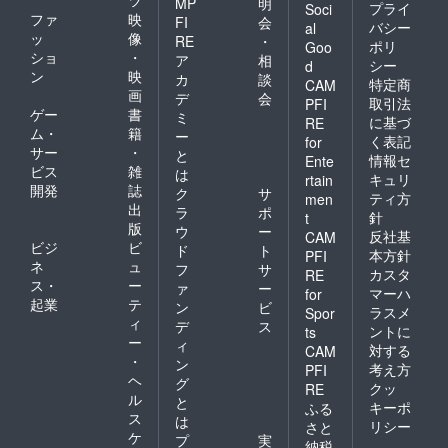
MP
明
になり
プライ
Soci
・
製本 ※
ださい
ファ
映
ます
FI
会
Peeba
内容や
バシー
al
ッ
像
RE
・
FESの
装丁は
ポリ
Goo
ショ
・
チケッ
一部変
ア
相
シー
d
トは付
更にな
ン
映
カ
談
特定商
CAM
帯して
る可能
画
デ
会
取引法
PFI
ません
性もあ
ゲー
書
ミ
・
ります
に基づ
RE
ム・
籍
ー
Peeba
※ 発刊
く表記
for
サー
・
FESに
された
と
情報セ
Ente
参加し
冊子は
ビス
雑
は
キュリ
rtain
たい方
鳥取県
開発
誌
ク
サ
ティ方
men
は「前
内でフ
出
ラ
ポ
針
売券」
リー
t
版
ウ
ー
のリ
ペー
反社基
CAM
ビジ
ビ
ターン
パーと
ド
ト
本方針
PFI
を同時
して無
ネ
ュ
フ
サ
カスタ
RE
に支援
料配布
ス・
ー
ァ
ー
マーハ
for
購入く
予定で
起業
テ
ン
ビ
ラスメ
Spor
ださい
す ■ 注
ィ
デ
ス
意点 ・
ントに
ts
ー
ィ
Peeba
対する
CAM
・
FESの
ン
考え方
PFI
チケッ
ヘ
グ
クッ
RE
トは付
ル
と
キーポ
ふる
帯して
ス
は
ません
リシー
さと
ケ
プ
実
・
納税