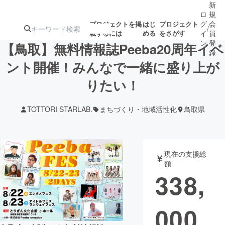
新
ロ
規
グ
会
プロジェクトを掲
はじ
プロジェクト
/
載するには
める
をさがす
イ
員
ン
登
【鳥取】無料情報誌Peeba20周年イベ
録
ント開催！みんなで一緒に盛り上が
りたい！
人気のプロ
注目のリ
注目の新着プロ
募集終了が近いプ
もうすぐ公開
ジェクト
ターン
ジェクト
ロジェクト
されます
TOTTORI STARLAB.
まちづくり・地域活性化
鳥取県
アート・写真
音楽
現在の支援総
テクノロジー・ガジェット
ゲーム・サ
額
338,
映像・映画
書籍・雑誌
000
ビジネス・起業
チャレンジ