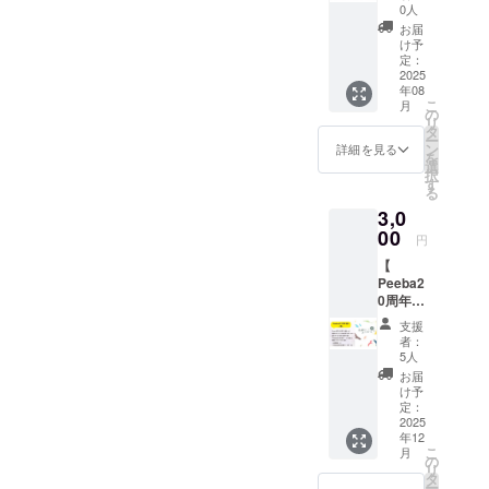
日〜8月
フィ
・SEA
FESを
・開催
ド花に
場など
きるリ
ていた
0人
ださ
a20th記
い ・イ
セージ
窓口で
ど） ・
23日）
ナーレ
BLOOM
彩ろう
日：
支援者
で前売
ターン
だいた
い） ・
念冊
お届
ベント
の宛先
支援画
応援
■ 補足
を大人
・
【 単独
2025年
のお名
券およ
で
応援
け予
Peeba
子」内
中のマ
対象と
面と支
メッ
事項 ・
数で彩
VEGAR
掲載 】
8月23日
前を＜
定：
び当日
す。！
メッ
FESの
に1/2P
ナーや
なりま
援者名
セージ
上乗せ
りま
IO ・
Peeba
2025
(土) ・
連名＞
券を販
推しの
セージ
第二部
分の特
禁止事
す。 ＜
をご提
（128字
支援も
す。 ・
年08
Lydian
FES開
時
で掲載
売する
出演者
を会場
「アイ
集記事
項に違
リター
示くだ
以内/句
こ
大歓迎
月
会
Siroop
催のお
間 ：
させて
の
ことが
宛でも
に設置
ドル
として
反する
ン内容
さい ・
読点含
リ
です ・
場 ：
・
祝いに
17:30開
いただ
タ
ありま
OK！運
した
フェ
掲載す
方は強
＞ ・応
支援者
む） ・
ー
イベン
とりぎ
morphi
「スタ
演～
きま
ン
す
営ス
「エー
詳細を見る
ス」に
ること
制退席
援メッ
本人以
支援者
を
ト当日
ん文化
ng×mor
ンド
19:30終
す。 3
選
━━━
タッフ
ルボー
は参加
ができ
になる
セージ
外のチ
名
択
に参加
会館
phing
花」を
演予定
名ごと
す
━━━
宛の応
ド」に
できま
る権利
ことも
のエー
ケット
（ボー
る
できな
小ホー
・
贈るこ
（17:00
に1基の
━━━
援コメ
掲示さ
せん
（掲載
ありま
ルボー
利用は
ドに掲
い人で
ル ・開
3,0
KLAIRE
とがで
開場）
スタン
━━━
ントも
せて頂
（別の
指名
す
ド掲載
ご遠慮
載する
も応援
催日：
(大阪)
きるリ
00
出演者
ド花を
■ 注意
大歓迎
き、
チケッ
権）が
円
（拡大
くださ
支援
の気持
2025年
━━━
ターン
(一部)：
用意さ
事項 ・
です！
エール
トをご
ついて
版） ・
い ・イ
名） な
ちを届
8月23日
【
━━━
です。
鳥取美
せてい
Peeba
更に、
内容を
購入く
いま
「Peeb
ベント
お、
けられ
(土) ・
Peeba2
━━━
主催者
少女図
ただき
FESの
応援す
「Peeb
ださ
す。 ※
a20th記
中のマ
エール
るリ
時
0周年祝
━━━
側で用
鑑モデ
ますの
第一部
る対象
a20th記
い） ・
指名＝
念冊
ナーや
ボード
ターン
間 ：
い - 梅
■ 注意
意した
ル、etc
で、ご
「エン
の方を
念冊
会場の
応援
支援
子」に
禁止事
には
です ■
17:30開
】
事項 ・
スタン
■ 通常
支援が
タメ
「Peeb
子」に
者：
クラウ
メッ
エール
項に違
「A3サ
注意点
演～
Peeba
Peeba
ド花に
チケッ
多けれ
5人
フェ
a20th記
も掲載
ドファ
セージ
内容掲
反する
イズ」
・
19:30終
創刊20
FESの
支援者
ト価格
ば多い
ス」に
念冊
するこ
お届
ンディ
の宛先
載 ・
方は強
で掲載
Peeba
演予定
周年を
第一部
のお名
当日券
ほど多
け予
は参加
子」内
とがで
ング支
対象と
「Peeb
制退席
しま
FESの
（17:00
記念し
「エン
前を＜
定：
各2,500
くの花
できま
に1P分
きるリ
援者用
なりま
a20th記
になる
す。
チケッ
開場）
たお祝
2025
タメ
単独＞
円（前
を並べ
せん
の特集
ターン
の受付
す。 ＜
念冊
ことも
メッ
トは付
年12
出演者
いをし
フェ
で掲載
売券 各
ること
（別の
記事と
で
窓口で
リター
子」3冊
こ
ありま
セージ
月
帯して
（一
たい人
ス」に
させて
の
2,000
ができ
チケッ
して掲
す。！
支援画
ン内容
・
リ
す
の文字
ません
部） ・
向けの
は参加
いただ
タ
円） ※
ます。
トをご
載する
推しの
面と支
＞ ・応
「Peeb
ー
数が多