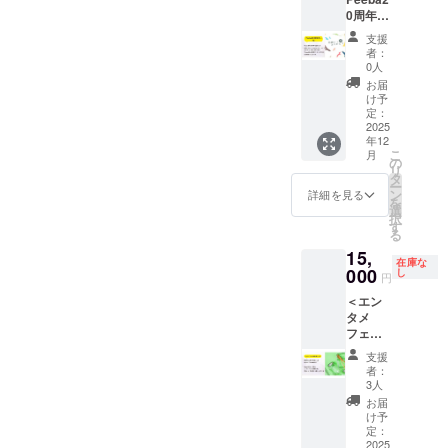
a20th記
る方は
「Peeb
ング支
さんの
援者用
いて ・
禁止事
a20th記
ること
きる権
応援
23日）
0周年祝
念冊
運営ま
a20th記
援者用
力で会
の受付
花をお
項に違
念冊
ができ
利 ・お
メッ
▼
い - 松
子」に
でご連
念冊
の受付
場を
窓口で
選びい
支援
反する
子」に
る権利
礼の
セージ
Peeba2
】
お名前
絡くだ
子」1冊
窓口で
彩って
者：
支援画
ただく
方は強
エール
（掲載
メール
（128字
0th記念
Peeba
を掲載
さい。
・お礼
0人
支援画
もらえ
面と支
ことは
制退席
内容掲
指名
▼ エー
以内/句
冊子に
創刊20
させて
■ 注意
のメー
面と支
ると嬉
お届
援者名
できま
になる
載 ・
権）が
ルボー
読点含
ついて
周年を
いただ
事項 ・
ル ▼ 名
け予
援者名
しいで
をご提
せん
ことも
「Peeb
ついて
ド掲示
む） ・
・発
記念し
きま
定：
Peeba
前掲載
をご提
す！ ＜
示くだ
（主催
ありま
a20th記
いま
につい
支援者
刊 ：
たお祝
2025
す。 ＜
FESの
に関し
示くだ
リター
さい ・
者側で
す
念冊
す。 ※
て 以下
名
年12
2025年
いをし
リター
第一部
て ・希
さい ・
ン内容
支援者
用意し
子」10
指名＝
こ
の情報
月
（ボー
12月
たい人
ン内容
の
「エン
望され
支援者
＞ ・ス
本人以
ます）
冊 ・
応援
リ
を「備
ドに掲
（予
向けの
＞ ・
タ
タメ
る”冊子
本人以
タンド
外のチ
・設置
「Peeb
メッ
ー
考欄」
載する
定） ・
リター
「Peeb
ン
フェ
へ掲載
詳細を見る
外のチ
花に支
ケット
場所：
a20th記
セージ
を
にご記
支援
サイ
ンで
a20th記
選
ス」に
するお
ケット
援者名
利用は
イベン
念冊
の宛先
択
入くだ
名）
ズ：A5
す。
念冊
す
は参加
名前”を
利用は
掲載
ご遠慮
ト会場
子」の
対象と
る
さい ・
エール
・頁
2025年
子」に
できま
「備考
ご遠慮
（単
くださ
（とり
特集記
なりま
宛名
ボード
15,
数 ：
12月頃
名前掲
せん
欄」に
くださ
独） ・
い ・イ
ぎん文
在庫な
事1P分
す。 ＜
（推し
には
36ペー
に発刊
000
載
し
（別の
ご記入
い ・イ
「Peeb
円
ベント
化会館
の対象
リター
の出演
「A3サ
ジ程度
予定の
（中）
チケッ
くださ
ベント
a20th記
中のマ
小ホー
者を指
ン内容
者な
イズ」
＜エン
（予
「Peeb
・
トをご
い（10
中のマ
念冊
ナーや
ル）の
名でき
＞ ・応
ど） ・
で掲載
タメ
定） ・
a20th記
「Peeb
購入く
文字以
ナーや
子」1冊
禁止事
受付又
る権利
援メッ
応援
しま
フェス
製
念冊
a20th記
ださ
内） ※
禁止事
・お礼
項に違
は入口
・お礼
セージ
メッ
す。
演者に
本 ：
子」の
念冊
い） ・
掲載を
項に違
のメー
支援
反する
付近 ・
のメー
のエー
セージ
メッ
差し入
中綴じ
1/4P枠
子」3冊
Peeba
希望さ
者：
反する
ル ▼ ス
方は強
設置期
ル ▼
ルボー
（128字
セージ
れ＞楽
製本 ※
に広告
・お礼
3人
FESの
れない
方は強
タンド
制退席
間：
エール
ド掲載
以内/句
の文字
屋弁当
内容や
掲載い
のメー
第二部
場合は
お届
制退席
花につ
になる
Peeba
ボード
（拡大
読点含
数が多
と飲み
装丁は
ただけ
ル ▼ 名
け予
「アイ
「な
になる
いて ・
ことも
FES当
掲示に
版） ・
む） ・
くなる
物を皆
一部変
ます。
定：
前掲載
ドル
し」と
ことも
花をお
ありま
日（8月
ついて
「Peeb
支援者
と文字
さんで
2025
更にな
＜リ