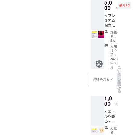
5,0
ス「最
「イベ
一般
ドファ
（アイ
とめた
残り25
前列＆2
00
ント限
席） ・
ンディ
円
ドル
「ヤマ
列＆3列
定オリ
前売券
ング特
フェ
カゲ
＜プレ
目席」
ジナル
1枚（ラ
典とし
ス）
オード
ミアム
のプレ
ウォー
ンウェ
て会場
Peeba
ブル」
前売券
ミアム
ター2本
イフェ
で「イ
FESの2
による
＞ラン
前売券
（1日1
ス一般
ベント
支援
日目
鳥取講
ウェイ
リター
本）」
自由
者：
限定オ
「第二
演が行
フェス
ンで
をお渡
5人
席） ・
リジナ
部」と
われま
前方SS
す。 ＜
ししま
お礼の
お届
ル
して実
す。 芸
席【
リター
す。 ＜
け予
メール
ウォー
施する
人たち
8/23 】
ン内容
定：
リター
▼ 前売
ター1
プログ
の「喋
Peeba
2025
＞ ・プ
ン内容
券詳細
本」が
ラムで
りあ
年08
FESの2
レミア
＞ ・前
本リ
付いて
す。 山
こ
り、笑
月
日目（8
ム前売
の
売券 1
ターン
きま
陰のア
リ
いあ
月23
券 1枚
タ
枚（エ
の前売
す。
イドル4
ー
り、歌
日）ラ
（アイ
ン
ンタメ
詳細を見る
券は、
━━━
組と大
を
あり」
ンウェ
ドル
選
フェス
2025年
━━━
阪のア
択
のエン
イフェ
フェス
す
一般
8月開催
━━━
イドル1
る
タメ
スの
最前列
席） ・
の
━━━
組（メ
ショー
1,0
「前方
＆2列＆
前売券
「Peeb
▼ イベ
ンバー
をお楽
SS席」
00
3列目
1枚（ア
a FES」
円
ント詳
のひと
しみく
のプレ
席） ・
イドル
のうち
細（ラ
りは鳥
ださ
＜エー
ミアム
イベン
フェス
「アイ
ンウェ
取県出
い。 ・
ルを贈
前売券
ト限定
一般
ドル
イフェ
身者）
会
る＞会
リター
オリジ
席） ・
フェ
ス）
が一堂
場 ：
場に
ンで
ナル
前売券
ス」と
支援
Peeba
に集結
とりぎ
メッ
す。 プ
ウォー
1枚（ラ
者：
「ラン
FESの2
してラ
ん文化