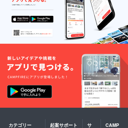
2025年
予定で
別途相
製本 ※
冊子に
小ホー
製本 ※
足事項
場合
（予
12月
す ■ そ
談させ
内容や
ついて
ル）の
内容や
・自宅
は、楽
定） ・
（予
の他 ・
ていた
装丁は
・発
受付付
装丁は
以外へ
屋での
サイ
定） ・
自宅以
だくこ
一部変
刊 ：
近 ・掲
一部変
の配送
お菓子
ズ：A5
サイ
外への
とがあ
更にな
2025年
示期
更にな
も可能
や
・頁
ズ：A5
配送も
ります
る可能
12月
間：
る可能
です
ジュー
数 ：
・頁
可能で
▼
性もあ
（予
Peeba
性もあ
（希望
スなど
36ペー
数 ：
す（希
Peeba2
ります
定） ・
FES当
ります
する配
を追加
ジ程度
36ペー
望する
0th記念
※ 発刊
サイ
日
※ 発刊
送先を
で用意
（予
ジ程度
配送先
冊子に
された
ズ：A5
（2025
された
入力く
してグ
定） ・
（予
を入力
ついて
冊子は
・頁
年8月22
冊子は
ださ
レード
製
定） ・
くださ
・発
鳥取県
数 ：
日〜8月
鳥取県
い） ・
アップ
本 ：
製
い） ・
刊 ：
内でフ
36ペー
23日）
内でフ
上乗せ
させる
中綴じ
本 ：
上乗せ
2025年
リー
ジ程度
▼掲載
リー
支援も
形とな
製本 ※
中綴じ
支援も
12月
ペー
（予
指名権
ペー
大歓迎
ります
内容や
製本 ※
大歓迎
（予
パーと
定） ・
につい
パーと
です ■
・出演
装丁は
内容や
です ・
定） ・
して無
製
て エー
して無
注意点
者への
一部変
装丁は
応援コ
サイ
料配布
本 ：
ルボー
料配布
・
応援コ
更にな
一部変
メント
ズ：A5
予定で
中綴じ
ド（応
予定で
Peeba
メント
る可能
更にな
も励み
・頁
す ■ そ
製本 ※
援メッ
す ■ 補
FESの
がある
性もあ
る可能
になり
数 ：
の他 ・
内容や
セージ
足事項
チケッ
方は
ります
性もあ
ます
36ペー
上乗せ
装丁は
対象
・自宅
トは付
「備考
※ 発刊
ります
ジ程度
支援も
一部変
者）の
以外へ
帯して
欄」に
された
※ 発刊
（予
大歓迎
更にな
宛名＝
の配送
ません
ご記入
冊子は
された
定） ・
です ・
る可能
指名権
も可能
・
くださ
鳥取県
冊子は
製
応援コ
性もあ
の対象
です
Peeba
い（差
内でフ
鳥取県
本 ：
メント
ります
となり
（希望
FESに
し入れ
リー
内でフ
カテゴリー
起案サポート
サ
CAMP
中綴じ
も励み
※ 発刊
ます。
する配
参加し
と一緒
ペー