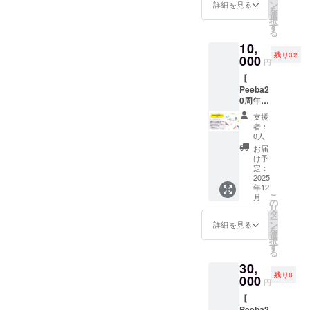
・参加
MC：
リター
できま
きま
ン
クラウ
ぜひ皆
詳細を見る
購入く
ことが
出演者
援者名
援メッ
a20th記
を
くなる
チケッ
TADA（
ンで
せん
す。 出
選
ドファ
さんの
ださ
できる
宛でも
をご提
セージ
念冊
択
と文字
トと合
書
す。
（別の
演者
す
ンディ
力で会
い） ・
権利
OK！運
示くだ
のエー
子」の
る
サイズ
わせて
家/MC
2025年
チケッ
（ヤマ
ング終
場をた
会場の
（掲載
営ス
さい ・
ルボー
特集記
も小さ
ご支援
10,
） ・鳥
12月頃
トをご
カゲ
了後に
くさん
クラウ
指名
タッフ
支援者
ド掲載
事1/4P
くなる
いただ
残り32
取美少
に発刊
000
購入く
オード
チケッ
彩って
ドファ
権）が
宛の応
円
本人以
（拡大
分の対
ことを
くこと
女図鑑
予定の
ださ
ブル、
トサイ
もらえ
ンディ
ついて
援コメ
外のチ
版） ・
象者を
ご留意
を推奨
【
モデル
「Peeb
い） ・
各アイ
トや会
ると嬉
ング支
いま
ントも
ケット
「Peeb
指名で
くださ
してい
Peeba2
・
a20th記
Peeba
ドルグ
場など
しいで
援者用
す。 ※
大歓迎
利用は
a20th記
きる権
い。 ・
ます ・
0周年祝
etc（総
念冊
FESの
ルー
で前売
す！ ＜
の受付
指名＝
です！
ご遠慮
念冊
利 ・お
掲示場
Peeba
い - 竹
勢50名
子」に
第三部
プ、ラ
券およ
リター
窓口で
応援
更に、
支援
くださ
子」に
礼の
所：イ
FESに
】
以上）
お名前
「ラン
ンウェ
び当日
ン内容
者：
支援画
メッ
応援す
い ・イ
エール
メール
ベント
参加し
Peeba
━━━
を掲載
ウェイ
イモデ
0人
券を販
＞ ・ス
面と支
セージ
る対象
ベント
内容掲
▼ エー
会場
たい方
創刊20
━━━
させて
フェ
ル）を
売する
タンド
お届
援者名
の宛先
の方を
中のマ
載 ・
ルボー
（とり
は「前
周年を
━━━
いただ
ス」に
宛名指
け予
ことが
花に支
をご提
対象と
「Peeb
ナーや
「Peeb
ド掲示
ぎん文
売券」
記念し
━━━
きま
定：
は参加
定する
ありま
援者名
示くだ
なりま
a20th記
禁止事
a20th記
につい
化会館
のリ
たお祝
2025
■ 補足
す。 ＜
できま
ことも
す
掲載
さい ・
す。 ＜
念冊
項に違
念冊
て 以下
小ホー
年12
ターン
いをし
事項 ラ
リター
せん
可能で
━━━
（連
支援者
リター
子」内
反する
子」5冊
こ
の情報
月
ル）の
を同時
たい人
ンウェ
ン内容
の
（別の
す。 宛
━━━
名） ・
本人以
ン内容
に2P分
方は強
・
リ
を「備
受付付
に支援
向けの
イを歩
＞ ・
タ
チケッ
名指定
━━━
「Peeb
外のチ
＞ ・応
の特集
制退席
「Peeb
ー
考欄」
近 ・掲
購入く
リター
きたい
「Peeb
ン
トをご
を希望
詳細を見る
━━━
a20th記
ケット
援メッ
記事と
になる
a20th記
を
にご記
示期
ださい
ンで
一般応
a20th記
選
購入く
する場
■ 注意
念冊
利用は
セージ
して掲
ことも
念冊
択
入くだ
間：
す。
募者も
念冊
す
ださ
合には
事項 ・
子」1冊
ご遠慮
のエー
載す
ありま
子」の
る
さい ・
Peeba
2025年
別途募
子」に
い） ・
「備考
会場の
・お礼
くださ
ルボー
る、裏
す
特集記
宛名
FES当
30,
12月頃
集して
名前掲
会場の
欄」で
クラウ
のメー
い ・イ
ド掲載
表紙の
事1/2P
（推し
日
残り8
に発刊
000
いま
載
クラウ
ご連絡
ドファ
ル ▼ ス
円
ベント
（拡大
モデル
分の対
の出演
（2025
予定の
す。 興
（小）
ドファ
くださ
ンディ
タンド
中のマ
版） ・
として
象者を
者な
年8月22
【
「Peeb
味のあ
・
ンディ
い。 皆
ング支
花につ
ナーや
「Peeb
掲載す
指名で
ど） ・
日〜8月
Peeba2