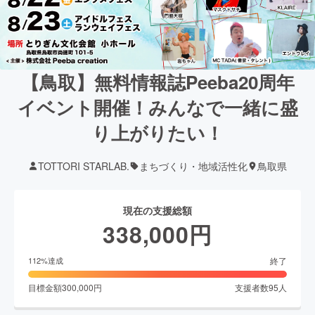
【鳥取】無料情報誌Peeba20周年
イベント開催！みんなで一緒に盛
り上がりたい！
TOTTORI STARLAB.
まちづくり・地域活性化
鳥取県
現在の支援総額
338,000
円
終了
112
%達成
目標金額
300,000
円
支援者数
95
人