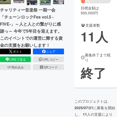
14%
目標金額は
チャリティー音楽祭 一期一会
まちづくり・地域活性化
500,000円
「チェーンロックFes vol.5 -
FIVE-」～人と人との繋がりに感
支援者数
CAMPFIRE for Social Good
CAMPFIRE Creation
11
人
謝っ～ 今年で5年目を迎えます。
CAMPFIREふるさと納税
machi-ya
コミュニティ
このイベントでの運営に際する資
金の支援をお願いします！
ポスト
シェア
募集終了まで残
LINEで送る
URLコピー
り
終了
埋め込み
QRコード
このプロジェクトは、
2025/07/21
に募集を開始
し、
11
人の支援により