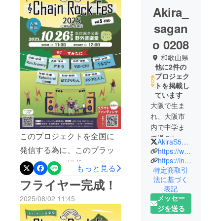
Akira_
sagan
o 0208
和歌山県
他に2件の
プロジェク
トを掲載し
ています
大阪で生ま
れ、大阪市
内で中学ま
このプロジェクトを全国に
で過ごし和
AkiraS5128
歌山で人生
発信する為に、このプラッ
https://www.google.com/search?q=music+festival+designer&rlz=1C1AGAK_jaJP956JP956&oq=mu&aqs=chrome.1.69i57j35i39l2j0i4i131i433i512j0i4i131i395i433i512j0i4i395i433i512l2j0i3i4i395j0i4i395i512l2.3872j1j15&sourceid=chrome&ie=UTF-8
を謳歌して
https://instagram.com/grazie_akira5128?igshid=YmMyMTA2M2Y=
トフォームへ掲載し、あと
もっと見る
特定商取引
います。
17日。少しでも全国の方に
法に基づく
フライヤー完成！
和歌山県立
表記
チェーンロックの存在を
熊野高等学
メッセー
2025/08/02 11:45
校を卒業後
知ってもらいたい。
ジを送る
はBARで働