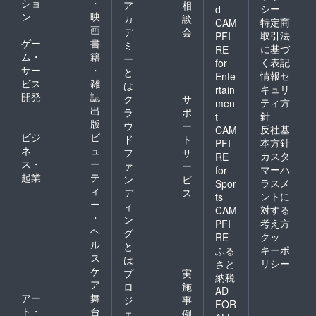
ショ
・
ア
相
シー
d
ン
映
カ
談
特定商
CAM
画
デ
会
取引法
PFI
ゲー
書
ミ
に基づ
RE
ム・
籍
ー
く表記
for
サー
・
と
情報セ
Ente
ビス
雑
は
キュリ
rtain
開発
誌
ク
サ
ティ方
men
出
ラ
ポ
針
t
版
ウ
ー
反社基
CAM
ビジ
ビ
ド
ト
本方針
PFI
ネ
ュ
フ
サ
カスタ
RE
ス・
ー
ァ
ー
マーハ
for
起業
テ
ン
ビ
ラスメ
Spor
ィ
デ
ス
ントに
ts
ー
ィ
対する
CAM
・
ン
考え方
PFI
ヘ
グ
クッ
RE
ル
と
キーポ
ふる
ス
は
リシー
さと
ケ
プ
実
納税
ア
ロ
施
AD
アー
舞
ジ
事
FOR
ト・
台
ェ
例