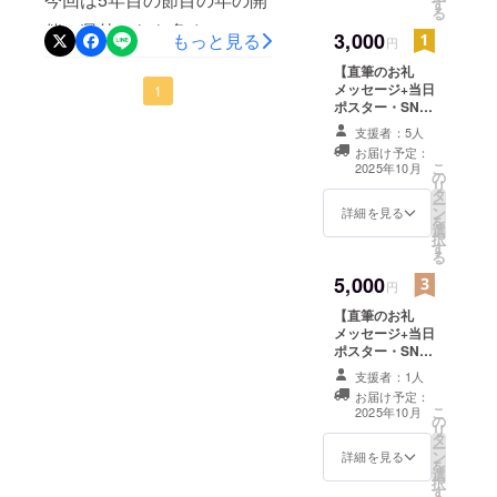
す
る
けたイベン
催。県外からも多くコンタ
3,000
もっと見る
円
トでは、地
クトを取り、良いお返事い
【直筆のお礼
域の行政も
メッセージ+当日
ただきました。あとは、タ
1
巻き込み、
ポスター・SNS
地元のメ
イムテーブル作成へ
へのクレジット
支援者：5人
表記】 感謝の気
ディアにも
と…………ふふっ！詳しく
お届け予定：
持ちを込めて、
こ
2025年10月
多く取り上
の
直筆のお礼メッ
はコチラでご確認ください
リ
げられ集客
タ
セージをお送り
ー
ン
します。（字は
詳細を見る
↓↓↓https://www.facebook.c
率も1000人
を
選
あまり綺麗では
択
の目標値を
om/share/1D4izS9n2Q/?
す
無いので、ご了
る
承ください。）
はるかに超
mibextid=wwXIfr
5,000
また、当日用の
円
え。
ポスターも作り
【直筆のお礼
地域活性に
ますので、そち
メッセージ+当日
らとSNSのイベ
大きく貢献
ポスター・SNS
ントページへの
できたと思
へのクレジット
クレジット表記
支援者：1人
表記。さらに記
います。
をさせていただ
お届け予定：
念撮影。】 感謝
きます。（不要
こ
2025年10月
好きなもの
の
の気持ちを込め
の方は申し出く
リ
は音楽・お
タ
て、直筆のお礼
ださい！） ・日
ー
ン
メッセージをお
詳細を見る
時：2025年10月
酒です。
を
選
送りします。
26日（日曜日）
択
ライブにも
す
（字はあまり綺
12:00-17:00 ・