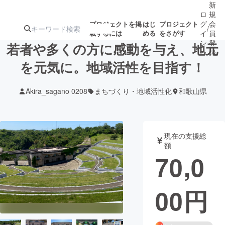
新
ロ
規
グ
会
プロジェクトを掲
はじ
プロジェクト
/
載するには
める
をさがす
イ
員
ン
登
若者や多くの方に感動を与え、地元
録
を元気に。地域活性を目指す！
人気のプロ
注目のリ
注目の新着プロ
募集終了が近いプ
もうすぐ公開
Akira_sagano 0208
まちづくり・地域活性化
和歌山県
ジェクト
ターン
ジェクト
ロジェクト
されます
アート・写真
音楽
現在の支援総
額
70,0
テクノロジー・ガジェット
ゲーム・サ
00
円
映像・映画
書籍・雑誌
ビジネス・起業
チャレンジ