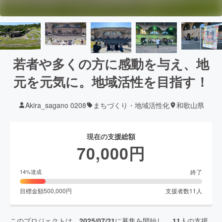
若者や多くの方に感動を与え、地
元を元気に。地域活性を目指す！
Akira_sagano 0208
まちづくり・地域活性化
和歌山県
現在の支援総額
70,000
円
終了
14
%達成
目標金額
500,000
円
支援者数
11
人
このプロジェクトは、
2025/07/21
に募集を開始し、
11
人の支援