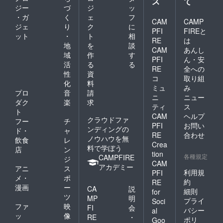
ス
て
ジー
づ
ジ
ッ
・ガ
く
ェ
フ
CAM
CAMP
ジェ
り
ク
に
PFI
FIREと
ット
・
ト
相
RE
は
地
を
談
CAM
あんし
域
作
す
PFI
ん・安
活
る
る
RE
全への
性
資
コ
取り組
化
料
ミュ
み
プロ
音
請
ニ
ニュー
ダク
楽
求
ティ
ス
ト
CAM
ヘルプ
クラウドファ
フー
チ
PFI
お問い
ンディングの
ド・
ャ
RE
合わせ
ノウハウを無
飲食
レ
Crea
料で学ぼう
店
ン
tion
各種規定
CAMPFIRE
ジ
CAM
アカデミー
アニ
ス
利用規
PFI
メ・
ポ
約
RE
漫画
ー
CA
説
細則
for
ツ
MP
明
プライ
Soci
ファ
映
FI
会
バシー
al
ッ
像
RE
・
ポリ
Goo