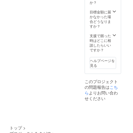
A1サイズに掲載
か？
させていただき
ます。 また、掲
目標金額に届
載名はお名前の
かなかった場
みとなりますの
合どうなりま
で、掲載される
すか？
際のお名前を備
考欄へ記入をお
支援で困った
願い致します。
時はどこに相
打ち上げ日程に
談したらいい
つきましては、
ですか？
後日、ご連絡さ
せて頂きます。
ヘルプページを
見る
このプロジェクト
の問題報告は
こち
ら
よりお問い合わ
せください
トップ
>