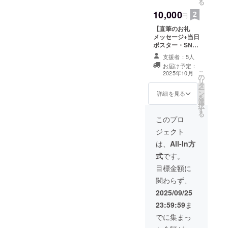
る
麗では無いの
よく行って
場所：田辺市新
10,000
で、ご了承くだ
円
庄総合公園 野外
ました！
さい。） また、
音楽堂 ・支援者
【直筆のお礼
自分の好き
当日用のポス
様の交通費や滞
メッセージ+当日
ターも作ります
な・得意な
在費：支援者様
ポスター・SNS
ので、そちらと
の交通費や滞在
コンテンツ
へのクレジット
SNSのイベント
費は各自でご負
支援者：5人
表記。さらに記
を使って地
ページへのクレ
担ください。 ※
お届け予定：
念撮影。打ち上
ジット表記をさ
こ
掲載期間：SNS
2025年10月
元紀南を元
の
げパーティ】 感
せていただきま
リ
はアカウントが
気にするた
タ
謝の気持ちを込
す。（不要の方
ー
存在する限り
ン
めて、直筆のお
詳細を見る
は申し出くださ
めに
を
アップさせてい
選
礼メッセージを
い！） さらに、
択
ただきます！ 当
残りの人生
す
お送りします。
イベント終了後
る
日用ポスターは
（字はあまり綺
を捧げます!!!
このプロ
の記念の集合写
A1サイズに掲載
麗では無いの
真への参加権
させていただき
ジェクト
で、ご了承くだ
利！ （こちらも
ます。 また、掲
1976年生ま
さい。） また、
は、
All-In方
不要の方は申し
載名はお名前の
当日用のポス
れの男性で
出ください！）
みとなりますの
式
です。
ターも作ります
・日時：2025年
で、掲載される
す。
ので、そちらと
目標金額に
10月26日（日曜
際のお名前を備
SNSのイベント
日）12:00-
考欄へ記入をお
関わらず、
ページへのクレ
17:00 ・場所：
色んな楽し
願い致します。
ジット表記をさ
2025/09/25
田辺市新庄総合
みを共に
せていただきま
公園 野外音楽堂
23:59:59
ま
す。（不要の方
作っていき
・支援者様の交
は申し出くださ
でに集まっ
通費や滞在費：
ましょう。
い！） さらに、
支援者様の交通