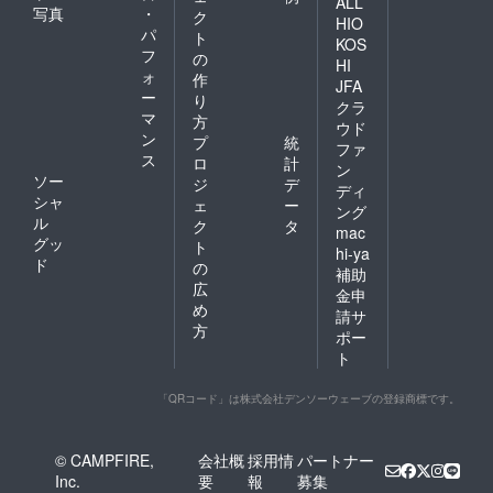
ALL
写真
・
ク
HIO
パ
ト
KOS
フ
の
HI
ォ
作
JFA
ー
り
クラ
マ
方
ウド
ン
プ
統
ファ
ス
ロ
計
ン
ソー
ジ
デ
ディ
シャ
ェ
ー
ング
ル
ク
タ
mac
グッ
ト
hi-ya
ド
の
補助
広
金申
め
請サ
方
ポー
ト
「QRコード」は株式会社デンソーウェーブの登録商標です。
© CAMPFIRE,
会社概
採用情
パートナー
Inc.
要
報
募集