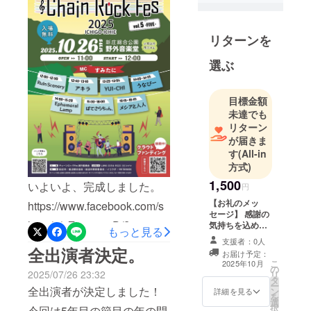
きながらの
建設業に従
事し、コン
リターンを
ビニ店員・
選ぶ
飲食業・製
造業・営業
職と様々な
目標金額
経験し今に
未達でも
リターン
至ります。
が届きま
そして、何
す
(All-in
より音楽が
方式)
好きすぎて
1,500
いよいよ、完成しました。
円
地元のラジ
【お礼のメッ
オ局でのラ
https://www.facebook.com/s
セージ】 感謝の
ジオDJで10
hare/p/1Zjn438r9D/?
気持ちを込め
もっと見る
数年番組担
て、お礼のメッ
支援者：0人
mibextid=wwXIfr
セージをお送り
当をしてイ
全出演者決定。
お届け予定：
します。
こ
2025年10月
ベンターと
の
2025/07/26 23:32
リ
して起業し
タ
ー
全出演者が決定しました！
ン
詳細を見る
ました。
を
選
択
今回は5年目の節目の年の開
新規の手掛