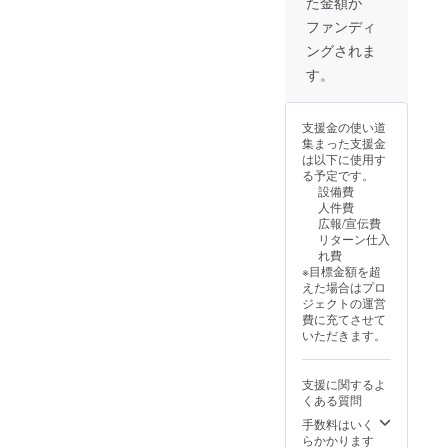
た金額が
イベント終了後
費や滞在費は各
の記念の集合写
ファンディ
自でご負担くだ
真への参加権
さい。 ※掲載期
ングされま
利！ 後日になり
間：SNSはアカ
ますが、スタッ
す。
ウントが存在す
フの打ち上げ
る限りアップさ
パーティへ参加
せていただきま
いただきます。
す！ 当日用ポス
支援金の使い道
（こちらも不要
ターはA1サイズ
集まった支援金
の方は申し出く
に掲載させてい
は以下に使用す
ださい！） ・日
ただきます。 ま
る予定です。
時：2025年10月
た、掲載名はお
設備費
26日（日曜日）
名前のみとなり
人件費
12:00-17:00 ・
ますので、掲載
広報/宣伝費
場所：田辺市新
される際のお名
リターン仕入
庄総合公園 野外
前を備考欄へ記
れ費
音楽堂 ・支援者
入をお願い致し
※目標金額を超
様の交通費や滞
ます。
えた場合はプロ
在費：支援者様
ジェクトの運営
の交通費や滞在
費に充てさせて
費は各自でご負
いただきます。
担ください。 ※
掲載期間：SNS
はアカウントが
支援に関するよ
存在する限り
くある質問
アップさせてい
ただきます！ 当
手数料はいく
日用ポスターは
らかかります