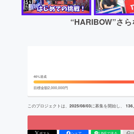
“HARIBOW
46
%達成
目標金額
2,000,000
円
このプロジェクトは、
2025/08/03
に募集を開始し、
136
ポスト
シェア
LINEで送る
U