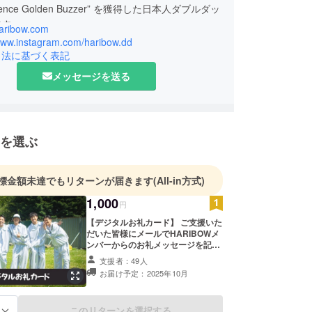
ience Golden Buzzer” を獲得した日本人ダブルダッ
です。
haribow.com
5年IJRU世界大会にて
/www.instagram.com/haribow.dd
位を獲得し世界チャンピオン（総合優勝）になりま
引法に基づく表記
メッセージを送る
いに乗せて観客を巻き込むパフォーマンスを得意で
ほどよろしくお願いいたします。
を選ぶ
標金額未達でもリターンが届きます
(All-in方式)
1,000
円
【デジタルお礼カード】 ご支援いた
だいた皆様にメールでHARIBOWメ
ンバーからのお礼メッセージを記載
したオリジナルカードを送付いたし
支援者：49人
ます。
お届け予定：2025年10月
このリターンを選択する
る