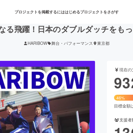
プロジェクトを掲載するには
はじめる
プロジェクトをさがす
”さらなる飛躍！日本のダブルダッチをも
HARIBOW
舞台・パフォーマンス
東京都
注目のリターン
注目の新着プロジェクト
募集終了が近いプロジェクト
も
現在の
音楽
舞台・パフォーマンス
93
ゲーム・サービス開発
フード・飲食店
46%
書籍・雑誌出版
アニメ・漫画
目標金額は2
支援者
チャレンジ
ビューティー・ヘルスケ
13