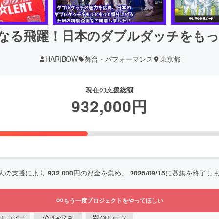
”さらなる飛躍！日本のダブルダッチをも
HARIBOW
舞台・パフォーマンス
東京都
現在の支援総額
932,000
円
人の支援により
932,000
円の資金を集め、
2025/09/15
に募集を終了し
もう一度プロジェクトをやってほしい
RLコピー
埋め込み
QRコード