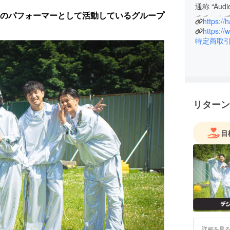
通称 “Aud
のパフォーマーとして活動しているグループ
チチーム
https://
また、202
https:/
全種目1
特定商取
した。
感情を勢
す。
ご支援の
リターン
目
詳細を見