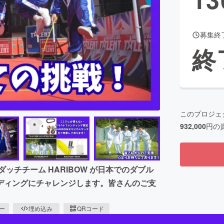
募集終
CAMPFIRE for Social Good
CAMPFIRE Creation
終
CAMPFIREふるさと納税
machi-ya
コミュニティ
このプロジェ
932,000
円の
だダブルダッチチーム HARIBOW が日本でのダブル
ディングにチャレンジします。皆さんのご支
ピー
埋め込み
QRコード