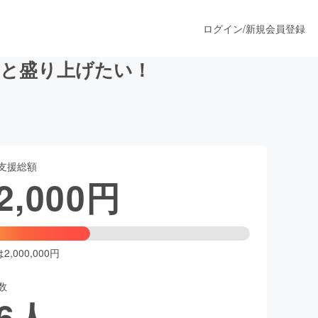
ログイン
/
新規会員登録
っと盛り上げたい！
うすぐ公開されます
支援総額
プロダクト
2,000
円
ファッション
スポーツ
,000,000円
数
ア
ソーシャルグッド
6
人