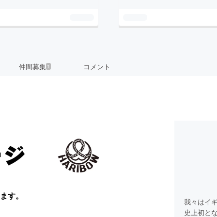
仲間募集
コメント
1
ます。
我々はイ
史上初とな