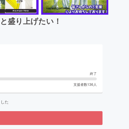
っと盛り上げたい！
終了
支援者数
136
人
ました