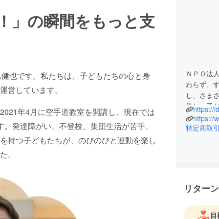
！」の瞬間をもっと支
ＮＰＯ法
島健也です。私たちは、子どもたちの心と身
わらず、
運営しています。
し、さま
供し、子
https://
021年4月に空手道教室を開講し、現在では
す。
す。発達障がい、不登校、集団生活が苦手、
ご支援や
特定商取
を持つ子どもたちが、のびのびと運動を楽し
た。
リターン
目