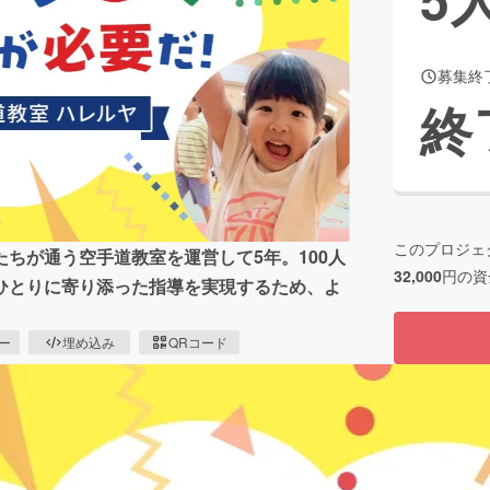
募集終
CAMPFIRE for Social Good
CAMPFIRE Creation
終
CAMPFIREふるさと納税
machi-ya
コミュニティ
このプロジェ
ちが通う空手道教室を運営して5年。100人
32,000
円の資
ひとりに寄り添った指導を実現するため、よ
ピー
埋め込み
QRコード