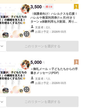
3,500
円
残り
8
〈保護者向け〉ハレルクスを応援！
ハレルヤ教室利用券(1ヶ月)付きリ
ターン ※体験利用も大歓迎、周りの
方への譲渡も可能です。 利用開始月
支援者：2人
の末まで利用、1ヶ月になります。
お届け予定：2026年03月
(教室が開催されている日程に限る)
例：11月1~11月30までの利用可能
12月8日が初日参加~12月末ま
で利用可能
このリターンを選択する
る
5,000
円
☼御礼メール ☼子どもたちからの手
書きメッセージ(PDF)
支援者：1人
お届け予定：2026年03月
このリターンを選択する
る