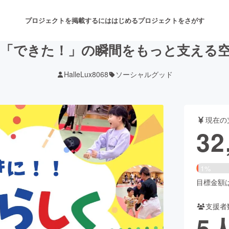
プロジェクトを掲載するには
はじめる
プロジェクトをさがす
「できた！」の瞬間をもっと支える
HalleLux8068
ソーシャルグッド
注目のリターン
注目の新着プロジェクト
募集終了が近いプロジェクト
も
現在の
音楽
舞台・パフォーマンス
32
ゲーム・サービス開発
フード・飲食店
1%
書籍・雑誌出版
アニメ・漫画
目標金額は3
支援者
チャレンジ
ビューティー・ヘルスケ
5