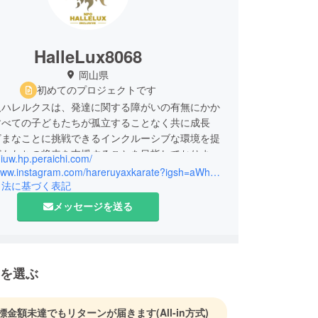
HalleLux8068
岡山県
初めてのプロジェクトです
人ハレルクスは、発達に関する障がいの有無にかか
すべての子どもたちが孤立することなく共に成長
ざまなことに挑戦できるインクルーシブな環境を提
どもたちの将来を支援することを目指しておりま
ldiuw.hp.peraichi.com/
https://www.instagram.com/hareruyaxkarate?igsh=aWhsenJwdDNnZXN0
ご指導を賜りますようお願い申し上げます。
引法に基づく表記
メッセージを送る
を選ぶ
標金額未達でもリターンが届きます
(All-in方式)