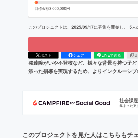
目標金額
3,000,000
円
このプロジェクトは、
2025/09/17
に募集を開始し、
5
人
ポスト
シェア
LINEで送る
U
発達障がいや不登校など、様々な背景を持つ子ど
添った指導を実現するため、よりインクルーシブ
社会課題
集まった支
このプロジェクトを見た人はこちらもチ