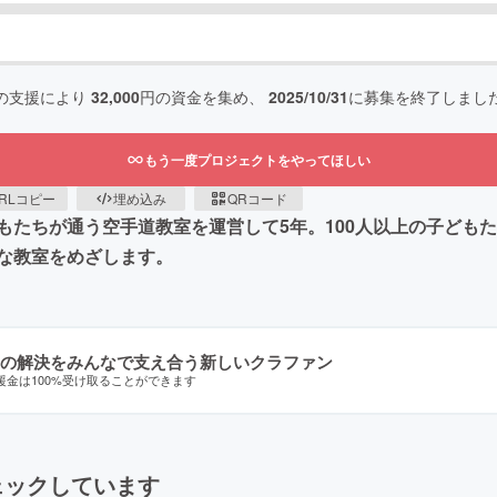
の支援により
32,000
円の資金を集め、
2025/10/31
に募集を終了しまし
もう一度プロジェクトをやってほしい
RLコピー
埋め込み
QRコード
もたちが通う空手道教室を運営して5年。100人以上の子ども
な教室をめざします。
の解決をみんなで支え合う新しいクラファン
援金は100%受け取ることができます
ェックしています