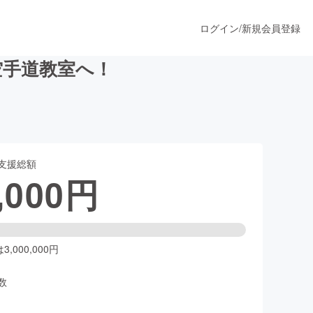
ログイン
/
新規会員登録
空手道教室へ！
うすぐ公開されます
支援総額
プロダクト
,000
円
ファッション
スポーツ
,000,000円
数
ア
ソーシャルグッド
人