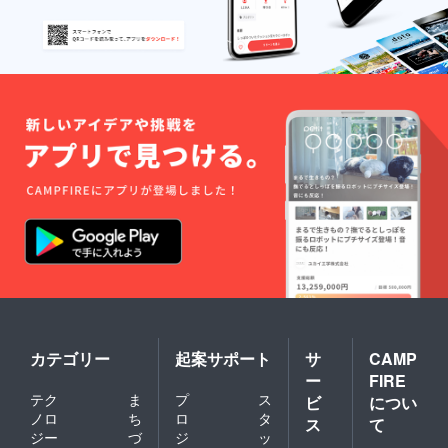
カテゴリー
起案サポート
サ
CAMP
ー
FIRE
テク
ま
プ
ス
ビ
につい
ノロ
ち
ロ
タ
ス
て
ジー
づ
ジ
ッ