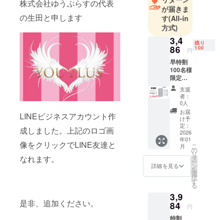
株式会社ゆうぷらすの代表
が届きま
品をクラ
の生田と申します
す
(All-in
ファンでプ
方式)
ロジェクト
3,4
していま
残り
86
100
円
す。
早特割
出来るだけ
100名様
お安く提供
限定
LEDニ
するつもり
支援
キビ
者：
です。
パッチ×
0人
他の方と似
１ 通常
お届
LINEビジネスアカウント作
販売価
た商品、全
け予
格4,980
定：
く同じ商品
成しました。上記のロゴ画
円から
2026
年01
があると思
30%off
像をクリックでLINE友達と
こ
月
→3,486
の
いますが、
リ
円
タ
なれます。
その中でも
ー
ン
詳細を見る
を
最安を目指
選
択
す
していま
る
す。
3,9
是非、追加ください。
84
当店の公式
円
オンライン
特割