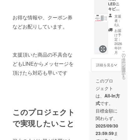
LEDニ
ショップで
キビ
はキャンプ
パッチ×
支援
お得な情報や、クーポン券
ファイヤー
１ 通常
者：
販売価
でご紹介で
0人
などお配りしています。
格4,980
お届
きていない
円から
け予
商品など数
20%off
定：
→3,984
2026
多く販売中
年01
円
です。
こ
月
支援頂いた商品の不具合な
の
リ
タ
ー
どもLINEからメッセージを
ン
詳細を見る
LINEビジネ
を
選
頂けたら対応も早いです
択
スアカウン
す
る
ト作成しま
このプロ
した。
ジェクト
是非、追加
は、
All-In方
ください。
式
です。
お得な情報
このプロジェクト
目標金額に
や、クーポ
関わらず、
で実現したいこと
ン券などお
2025/09/30
配りしてい
23:59:59
ま
ます。