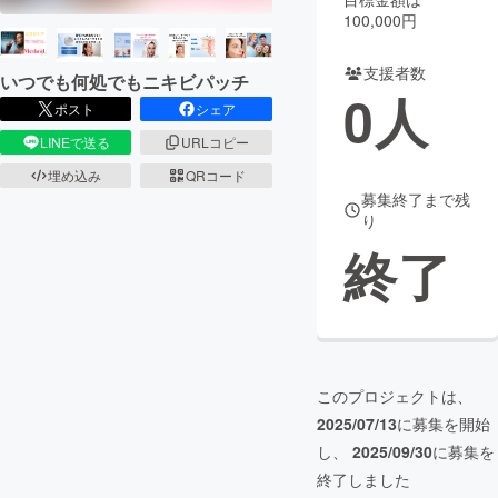
100,000円
まちづくり・地域活性化
支援者数
いつでも何処でもニキビパッチ
0
人
ポスト
シェア
CAMPFIRE for Social Good
CAMPFIRE Creation
LINEで送る
URLコピー
CAMPFIREふるさと納税
machi-ya
コミュニティ
埋め込み
QRコード
募集終了まで残
り
終了
このプロジェクトは、
2025/07/13
に募集を開始
し、
2025/09/30
に募集を
終了しました