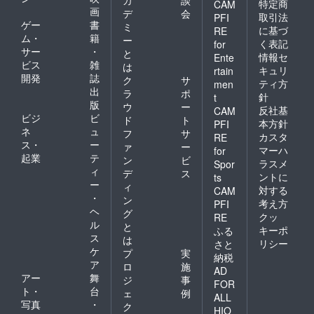
特定商
CAM
画
デ
会
取引法
PFI
ゲー
書
ミ
に基づ
RE
ム・
籍
ー
く表記
for
サー
・
と
情報セ
Ente
ビス
雑
は
キュリ
rtain
開発
誌
ク
サ
ティ方
men
出
ラ
ポ
針
t
版
ウ
ー
反社基
CAM
ビジ
ビ
ド
ト
本方針
PFI
ネ
ュ
フ
サ
カスタ
RE
ス・
ー
ァ
ー
マーハ
for
起業
テ
ン
ビ
ラスメ
Spor
ィ
デ
ス
ントに
ts
ー
ィ
対する
CAM
・
ン
考え方
PFI
ヘ
グ
クッ
RE
ル
と
キーポ
ふる
ス
は
リシー
さと
ケ
プ
実
納税
ア
ロ
施
AD
アー
舞
ジ
事
FOR
ト・
台
ェ
例
ALL
写真
・
ク
HIO