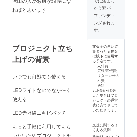
沢山の人がお肌が綺麗にな
でに集まっ
支援頂いた
た金額が
商品の不具
ればと思います
合なども
ファンディ
LINEから
ングされま
メッセージ
す。
を頂けたら
対応も早い
プロジェクト立ち
支援金の使い道
です。
集まった支援金
は以下に使用す
上げの背景
る予定です。
至らないこ
人件費
とが多々あ
広報/宣伝費
るかと思い
リターン仕入
いつでも何処でも使える
れ費
ますが宜し
送料
くお願い致
LEDライトなのでなが〜く
※目標金額を超
えた場合はプロ
します。
使える
ジェクトの運営
費に充てさせて
いただきます。
LED赤外線ニキビパッチ
支援に関するよ
もっと手軽に利用してもら
くある質問
いたいためプロジェクトを
手数料はいく