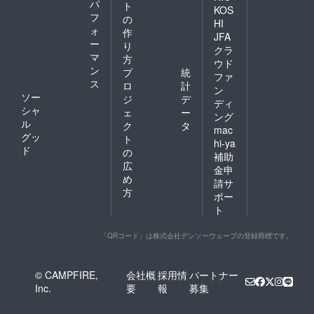
パ
ト
KOS
フ
の
HI
ォ
作
JFA
ー
り
クラ
マ
方
ウド
ン
プ
統
ファ
ス
ロ
計
ン
ソー
ジ
デ
ディ
シャ
ェ
ー
ング
ル
ク
タ
mac
グッ
ト
hi-ya
ド
の
補助
広
金申
め
請サ
方
ポー
ト
「QRコード」は株式会社デンソーウェーブの登録商標です。
© CAMPFIRE,
会社概
採用情
パートナー
Inc.
要
報
募集