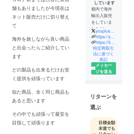
しています
舗もありましたが今現在は
都内で海外
輸出入販売
ネット販売だけに切り替え
をしていま
て
したが、コ
youplus_okayama
ロナ禍以降
https://youplus-eu.myshopify.com
海外を旅しながら良い商品
はネットだ
https://line.me/R/ti/p/@670arfti
と出会ったらご紹介してい
特定商取引
けで運営を
法に基づく
しています
ます
表記
海外で良い
メッセー
なと思った
どの製品も出来るだけお安
ジを送る
商品などを
く提供を頑張っています
海外の製造
販売元に交
似た商品、全く同じ商品も
渉し、正規
リターンを
あると思います
代理店契
選ぶ
約、または
その中でも頑張って最安を
OEM契約な
どをし、正
目指して頑張ります
目標金額
式に証明書
未達でも
リターン
を頂いた商