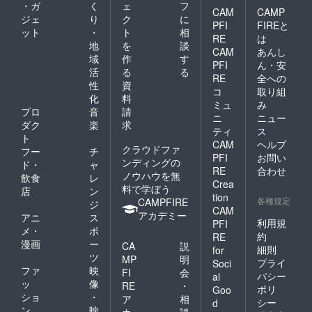
・ガ
く
ェ
フ
CAM
CAMP
ジェ
り
ク
に
PFI
FIREと
ット
・
ト
相
RE
は
地
を
談
CAM
あんし
域
作
す
PFI
ん・安
活
る
る
RE
全への
性
資
コ
取り組
化
料
ミュ
み
プロ
音
請
ニ
ニュー
ダク
楽
求
ティ
ス
ト
CAM
ヘルプ
クラウドファ
フー
チ
PFI
お問い
ンディングの
ド・
ャ
RE
合わせ
ノウハウを無
飲食
レ
Crea
料で学ぼう
店
ン
tion
各種規定
CAMPFIRE
ジ
CAM
アカデミー
アニ
ス
利用規
PFI
メ・
ポ
約
RE
漫画
ー
CA
説
細則
for
ツ
MP
明
プライ
Soci
ファ
映
FI
会
バシー
al
ッ
像
RE
・
ポリ
Goo
ショ
・
ア
相
シー
d
ン
映
カ
談