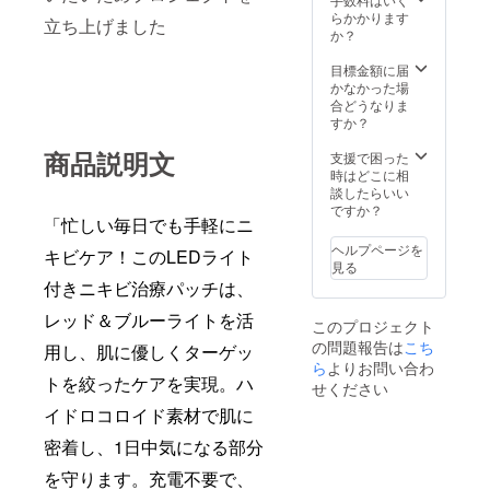
らかかります
立ち上げました
か？
目標金額に届
かなかった場
合どうなりま
すか？
商品説明文
支援で困った
時はどこに相
談したらいい
ですか？
「忙しい毎日でも手軽にニ
ヘルプページを
キビケア！このLEDライト
見る
付きニキビ治療パッチは、
レッド＆ブルーライトを活
このプロジェクト
の問題報告は
こち
用し、肌に優しくターゲッ
ら
よりお問い合わ
トを絞ったケアを実現。ハ
せください
イドロコロイド素材で肌に
密着し、1日中気になる部分
を守ります。充電不要で、