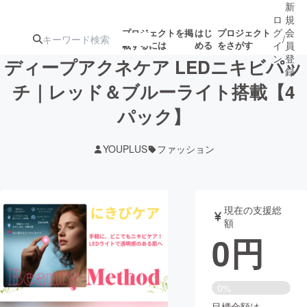
新
ロ
規
グ
会
プロジェクトを掲
はじ
プロジェクト
/
載するには
める
をさがす
イ
員
ン
登
ディープアクネケア LEDニキビパッ
録
チ｜レッド＆ブルーライト搭載【4
パック】
人気のプロ
注目のリ
注目の新着プロ
募集終了が近いプ
もうすぐ公開
ジェクト
ターン
ジェクト
ロジェクト
されます
YOUPLUS
ファッション
アート・写真
音楽
現在の支援総
テクノロジー・ガジェット
ゲーム・サ
額
0
円
映像・映画
書籍・雑誌
0%
ビジネス・起業
チャレンジ
目標金額は