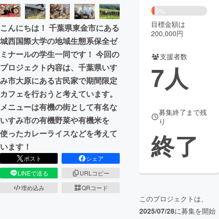
6%
まちづくり・地域活性化
目標金額は
こんにちは！ 千葉県東金市にある
200,000円
城西国際大学の地域生態系保全ゼ
CAMPFIRE for Social Good
CAMPFIRE Creation
ミナールの学生一同です！ 今回の
支援者数
CAMPFIREふるさと納税
machi-ya
コミュニティ
7
人
プロジェクト内容は、千葉県いす
み市大原にある古民家で期間限定
カフェを行おうと考えています。
メニューは有機の街として有名な
募集終了まで残
いすみ市の有機野菜や有機米を
り
使ったカレーライスなどを考えて
終了
います！
ポスト
シェア
LINEで送る
URLコピー
埋め込み
QRコード
このプロジェクトは、
2025/07/28
に募集を開始