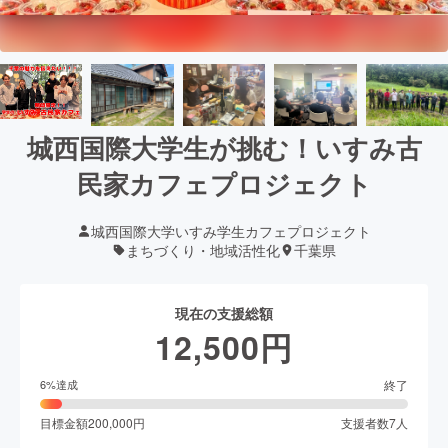
城西国際大学生が挑む！いすみ古
民家カフェプロジェクト
城西国際大学いすみ学生カフェプロジェクト
まちづくり・地域活性化
千葉県
現在の支援総額
12,500
円
終了
6
%達成
目標金額
200,000
円
支援者数
7
人