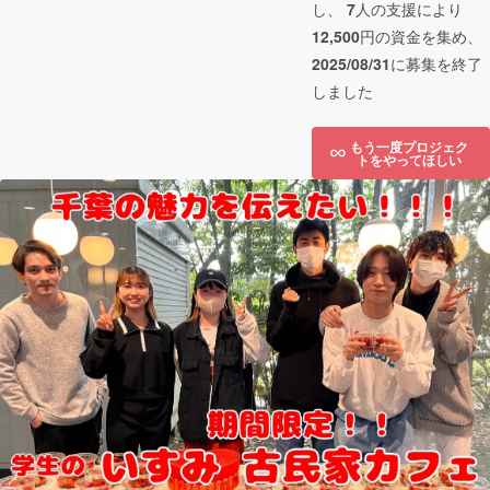
し、
7
人の支援により
12,500
円の資金を集め、
2025/08/31
に募集を終了
しました
もう一度プロジェク
トをやってほしい