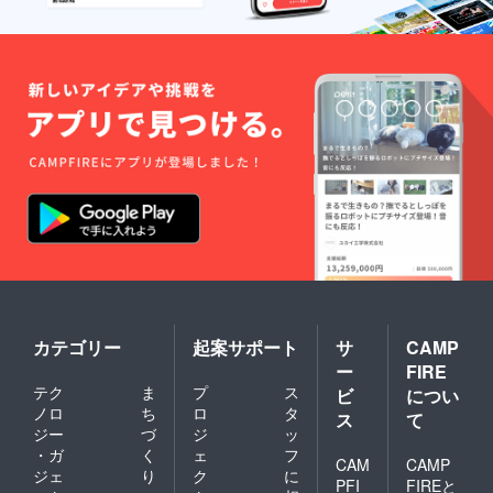
カテゴリー
起案サポート
サ
CAMP
ー
FIRE
テク
ま
プ
ス
ビ
につい
ノロ
ち
ロ
タ
ス
て
ジー
づ
ジ
ッ
・ガ
く
ェ
フ
CAM
CAMP
ジェ
り
ク
に
PFI
FIREと