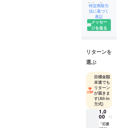
ミナール生
特定商取引
一同です！
法に基づく
よろしくお
表記
メッセー
願いしま
ジを送る
す！
リターンを
選ぶ
目標金額
未達でも
リターン
が届きま
す
(All-in
方式)
1,0
00
円
「応援