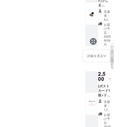
だけし
ま
す！！
支援
」 商品
者：
はいら
4人
ないで
お届
す。た
け予
だ応援
定：
したい
2025
年09
だけで
こ
月
す！と
の
リ
いう方
タ
ー
へ。 プ
ン
詳細を見る
を
ロジェ
選
択
クト終
す
る
了後に
2,5
メッ
セージ
00
円
機能か
[ポスト
らお礼
カード1
のメッ
枚+ドリ
セージ
ンクチ
を送ら
支援
ケット1
せてい
者：
枚] 千葉
ただき
1人
の生き
ます！
お届
物やい
け予
ちご柄
定：
のポス
2025