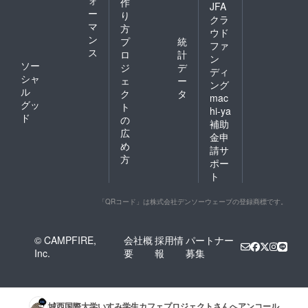
ォ
作
JFA
ー
り
クラ
マ
方
ウド
ン
プ
統
ファ
ス
ロ
計
ン
ソー
ジ
デ
ディ
シャ
ェ
ー
ング
ル
ク
タ
mac
グッ
ト
hi-ya
ド
の
補助
広
金申
め
請サ
方
ポー
ト
「QRコード」は株式会社デンソーウェーブの登録商標です。
© CAMPFIRE,
会社概
採用情
パートナー
Inc.
要
報
募集
城西国際大学いすみ学生カフェプロジェクト
さんへアンコール