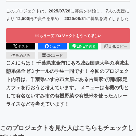
このプロジェクトは、
2025/07/28
に募集を開始し、
7
人の支援に
より
12,500
円の資金を集め、
2025/08/31
に募集を終了しました
もう一度プロジェクトをやってほしい
ポスト
シェア
LINEで送る
URLコピー
埋め込み
QRコード
こんにちは！ 千葉県東金市にある城西国際大学の地域生
態系保全ゼミナールの学生一同です！ 今回のプロジェク
ト内容は、千葉県いすみ市大原にある古民家で期間限定
カフェを行おうと考えています。 メニューは有機の街と
して有名ないすみ市の有機野菜や有機米を使ったカレー
ライスなどを考えています！
このプロジェクトを見た人はこちらもチェックし