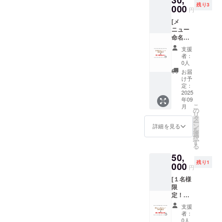
残り3
ス券1枚
000
フェ営
円
を送ら
業時間
[メ
せてい
11:30〜
ニュー
ただき
16:30(L
命名権
ます。
O
（かき
チケッ
16:00)
支援
氷）＋
トは今
・有効
者：
ランチ
回の活
期限：
0人
セット
動拠点
2025年
お届
券１枚]
である
9月10日
け予
カフェ
「ス
定：
から
で出す
2025
ペース
2025年
年09
かき氷
喜喜」
9月13日
こ
月
のメ
の飲食
の
まで(使
リ
ニュー1
の際に
タ
用期間
ー
品の命
ご利用
ン
が4日間
詳細を見る
を
名権
いただ
選
と大変
択
と、カ
けま
す
短く
る
レーと
す。 住
なって
50,
ドリン
所 千
おりま
残り1
クのラ
000
葉県い
す。ご
円
ンチ
すみ市
注意く
[１名様
セット
大原
ださい)
限
券1枚を
7952 カ
:また、
定！！
お渡し
フェ営
ドリン
！！ メ
致しま
業時間
クチ
支援
インメ
す。 チ
11:30〜
ケット
者：
ニュー
ケット
16:30(L
0人
は、支