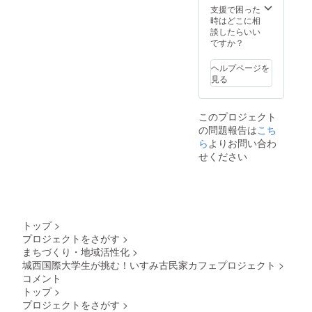
短く
際はラ
支援で困った
なって
ンチ
時はどこに相
おりま
セット
談したらいい
す。ご
券をお
ですか？
注意く
持ちく
ださい)
ださ
ヘルプページを
:また、
い。
見る
ランチ
セット
券は、
このプロジェクト
支援し
の問題報告は
てくだ
こち
さった
ら
よりお問い合わ
事を確
せください
認次
第、発
送させ
ていた
だきま
す。ご
トップ
>
来店の
プロジェクトをさがす
>
際はラ
まちづくり・地域活性化
>
ンチ
セット
城西国際大学生が挑む！いすみ古民家カフェプロジェクト
>
券をお
コメント
持ちく
トップ
>
ださ
プロジェクトをさがす
>
い。