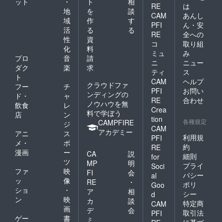
ット
・
ト
相
RE
は
地
を
談
CAM
あんし
域
作
す
PFI
ん・安
活
る
る
RE
全への
性
資
コ
取り組
化
料
ミュ
み
プロ
音
請
ニ
ニュー
ダク
楽
求
ティ
ス
ト
CAM
ヘルプ
クラウドファ
フー
チ
PFI
お問い
ンディングの
ド・
ャ
RE
合わせ
ノウハウを無
飲食
レ
Crea
料で学ぼう
店
ン
tion
各種規定
CAMPFIRE
ジ
CAM
アカデミー
アニ
ス
利用規
PFI
メ・
ポ
約
RE
漫画
ー
CA
説
細則
for
ツ
MP
明
プライ
Soci
ファ
映
FI
会
バシー
al
ッ
像
RE
・
ポリ
Goo
ショ
・
ア
相
シー
d
ン
映
カ
談
特定商
CAM
画
デ
会
取引法
PFI
ゲー
書
ミ