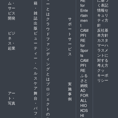
に基づ
RE
ム・
籍
ー
く表記
for
サー
・
と
情報セ
Ente
ビス
雑
は
キュリ
rtain
開発
誌
ク
サ
ティ方
men
出
ラ
ポ
針
t
版
ウ
ー
反社基
CAM
ビジ
ビ
ド
ト
本方針
PFI
ネ
ュ
フ
サ
カスタ
RE
ス・
ー
ァ
ー
マーハ
for
起業
テ
ン
ビ
ラスメ
Spor
ィ
デ
ス
ントに
ts
ー
ィ
対する
CAM
・
ン
考え方
PFI
ヘ
グ
クッ
RE
ル
と
キーポ
ふる
ス
は
リシー
さと
ケ
プ
実
納税
ア
ロ
施
AD
アー
舞
ジ
事
FOR
ト・
台
ェ
例
ALL
写真
・
ク
HIO
パ
ト
KOS
フ
の
HI