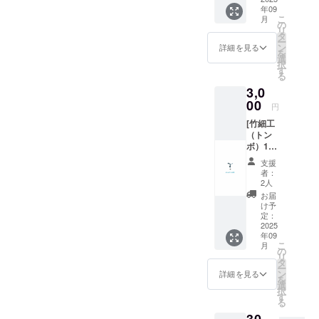
年09
トカー
こ
月
ド1枚と
の
リ
ドリン
タ
ー
クチ
ン
詳細を見る
を
ケット
選
択
１枚お
す
る
送り致
3,0
しま
す。 チ
00
円
ケット
[竹細工
は今回
（トン
の活動
ボ）1個
拠点で
+ドリン
ある
支援
クサー
「ス
者：
ビス券1
ペース
2人
枚] 竹細
喜喜」
お届
工で作
の飲食
け予
られた
の際に
定：
トンボ
2025
ご利用
年09
型ヤジ
いただ
こ
月
ロベエ1
けま
の
リ
個とカ
す。 住
タ
ー
フェで
所 千
ン
詳細を見る
を
使える
葉県い
選
択
ドリン
すみ市
す
る
ク1杯
大原
30,
サービ
7952 カ