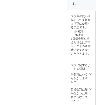
の飲食
から
事を確
す。
の際に
2025年
認次
ご利用
9月13日
第、発
いただ
まで(使
送させ
支援金の使い道
けま
用期間
ていた
集まった支援金
す。 住
が4日間
だきま
は以下に使用す
所 千
と大変
す。ご
る予定です。
葉県い
短く
来店の
設備費
すみ市
なって
際はド
食材費
大原
おりま
リンク
※目標金額を超
7952 カ
す。ご
１杯
えた場合はプロ
フェ営
注意く
サービ
ジェクトの運営
業時間
ださい)
ス券を
費に充てさせて
11:30〜
:また、
お持ち
いただきます。
16:30(L
ランチ
くださ
O
セット
い。
16:00)
券は、
支援に関するよ
・有効
支援し
くある質問
期限：
てくだ
2025年
さった
手数料はいく
9月10日
事を確
らかかります
から
認次
か？
2025年
第、発
9月13日
送させ
目標金額に届
まで(使
ていた
かなかった場
用期間
だきま
合どうなりま
が4日間
す。ご
すか？
と大変
来店の