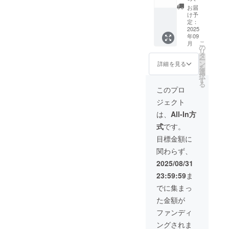
命名権
は今回
O
援して
お届
＋ラン
の活動
16:00)
け予
くだ
チセッ
拠点で
定：
・有効
さった
ト券１
2025
ある
期限：
事を確
年09
枚] メイ
「ス
2025年
認次
こ
月
ンメ
ペース
の
9月10日
第、発
リ
ニュー
喜喜」
タ
から
送させ
ー
（カ
の飲食
ン
2025年
詳細を見る
ていた
を
レー）
の際に
選
9月13日
だきま
択
の命名
ご利用
す
まで(使
す。ご
る
権とカ
いただ
用期間
このプロ
来店の
レーと
けま
が4日間
際はド
ジェクト
ドリン
す。 住
と大変
リンク
クのラ
所 千
短く
は、
All-In方
チケッ
ンチ
葉県い
なって
トをお
式
です。
セット
すみ市
おりま
持ちく
券を1枚
大原
す。ご
目標金額に
ださ
お渡し
7952 カ
注意く
い。
関わらず、
致しま
フェ営
ださい)
す。 ：
業時間
:また、
2025/08/31
チケッ
11:30〜
ドリン
23:59:59
ま
トは今
16:30(L
ク１杯
回の活
O
サービ
でに集まっ
動拠点
16:00)
ス券
た金額が
である
・有効
は、支
「ス
期限：
援して
ファンディ
ペース
2025年
くだ
ングされま
喜喜」
9月10日
さった