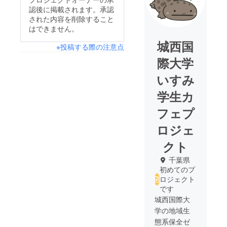
認後に掲載されます。承認
された内容を削除すること
はできません。
城西国
※投稿する際の注意点
際大学
いすみ
学生カ
フェプ
ロジェ
クト
千葉県
初めてのプ
ロジェクト
です
城西国際大
学の地域生
態系保全ゼ