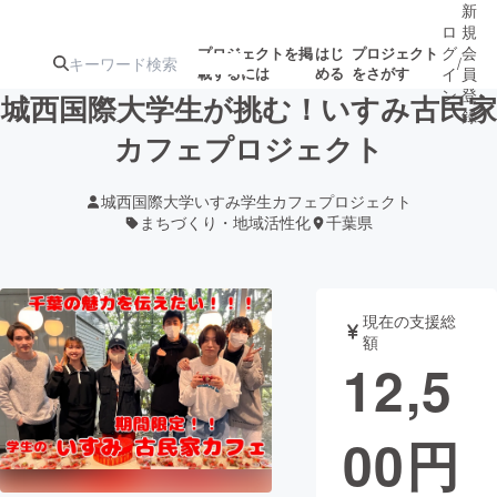
新
ロ
規
グ
会
プロジェクトを掲
はじ
プロジェクト
/
載するには
める
をさがす
イ
員
ン
登
城西国際大学生が挑む！いすみ古民家
録
カフェプロジェクト
人気のプロ
注目のリ
注目の新着プロ
募集終了が近いプ
もうすぐ公開
城西国際大学いすみ学生カフェプロジェクト
ジェクト
ターン
ジェクト
ロジェクト
されます
まちづくり・地域活性化
千葉県
アート・写真
音楽
現在の支援総
額
テクノロジー・ガジェット
ゲーム・サ
12,5
映像・映画
書籍・雑誌
00
円
ビジネス・起業
チャレンジ