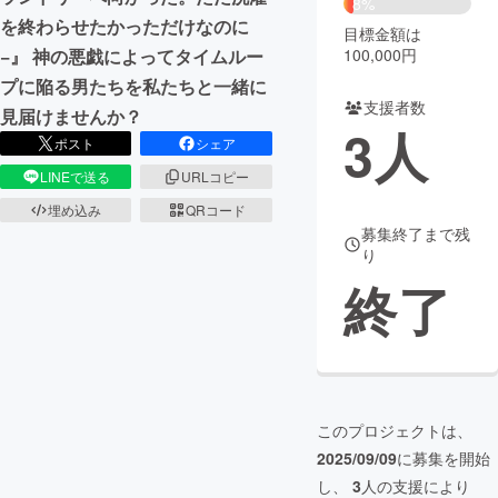
8%
を終わらせたかっただけなのに
目標金額は
まちづくり・地域活性化
100,000円
−』 神の悪戯によってタイムルー
プに陥る男たちを私たちと一緒に
支援者数
CAMPFIRE for Social Good
CAMPFIRE Creation
見届けませんか？
3
人
CAMPFIREふるさと納税
machi-ya
コミュニティ
ポスト
シェア
LINEで送る
URLコピー
埋め込み
QRコード
募集終了まで残
り
終了
このプロジェクトは、
2025/09/09
に募集を開始
し、
3
人の支援により