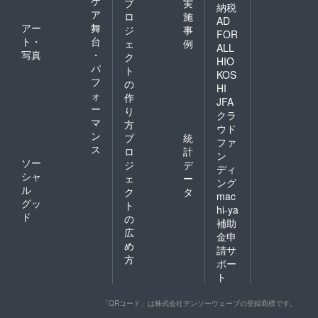
ケ
プ
実
納税
ア
ロ
施
AD
アー
舞
ジ
事
FOR
ト・
台
ェ
例
ALL
写真
・
ク
HIO
パ
ト
KOS
フ
の
HI
ォ
作
JFA
ー
り
クラ
マ
方
ウド
ン
プ
統
ファ
ス
ロ
計
ン
ソー
ジ
デ
ディ
シャ
ェ
ー
ング
ル
ク
タ
mac
グッ
ト
hi-ya
ド
の
補助
広
金申
め
請サ
方
ポー
ト
「QRコード」は株式会社デンソーウェーブの登録商標です。