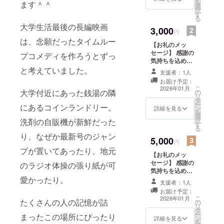
を
ます＾＾
選
前（ニックネー
択
す
ム）を掲載しま
る
す。 ・掲載方
大学生活最後の長編映画
3,000
法：お名前を文
円
字のみで掲載
は、念願だったタイムルー
【お礼のメッ
（備考欄にご希
セージ】 感謝の
望のお名前をご
プコメディを作ろうとずっ
気持ちを込め
記入くださ
て、お礼のメッ
と考えていました。
い。）
支援者：1人
セージをお送り
お届け予定：
します。 【お名
こ
2026年01月
大学付近にあった銭湯の隣
の
前掲載】 エンド
リ
タ
クレジットに、
ー
にあるコインランドリー。
ン
支援者様のお名
詳細を見る
を
選
前（ニックネー
択
洗剤の自販機が新鮮だった
す
ム）を掲載しま
る
す。 ・掲載方
り、なぜか最新号のジャン
5,000
法：お名前を文
円
字のみで掲載
プが置いてあったり、地元
【お礼のメッ
（備考欄にご希
セージ】 感謝の
のラジオ体操の張り紙が可
望のお名前をご
気持ちを込め
記入くださ
て、お礼のメッ
愛かったり。
い。） 【限定オ
支援者：1人
セージをお送り
フショット写
お届け予定：
します。 【お名
真】 撮影時の出
こ
2026年01月
たくさんの人の記憶が詰
の
前掲載】 エンド
演者のスチール
リ
タ
クレジットに、
写真をお送りい
ー
まったこの場所にぴったり
ン
支援者様のお名
詳細を見る
たします。 ・提
を