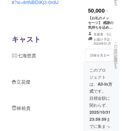
す
ム）を掲載しま
8?si=8rtNBDiKj3-0rdIJ
る
像に残します。
す。 ・掲載方
（進行によっ
50,000
法：お名前を文
円
て、お届けにお
字のみで掲載
時間をいただく
【お礼のメッ
（備考欄にご希
場合がございま
セージ】 感謝の
望のお名前をご
す。ご了承くだ
気持ちを込め
記入くださ
さい。） ・提供
て、お礼のメッ
い。） 【先行視
支援者：0人
方法：メールに
セージをお送り
キャスト
聴リンク＋メイ
お届け予定：
URLを記載
します。 【お名
こ
キング映像（本
2026年01月
の
前掲載】 エンド
リ
編60分＋メイキ
タ
クレジットに、
ー
ング20〜30分尺
🏃‍♂️七海悠貴
ン
貴団体・貴社名
詳細を見る
を
を予定しており
選
を掲載します。
択
ます。）】 完成
す
・別途ご案内の
る
作品の先行視聴
メールをお送り
このプロ
リンクとメイキ
いたします。
ング映像を両方
ジェクト
お送りいたしま
🍟立花傑
は、
All-In方
す。 （進行に
よって、お届け
式
です。
にお時間をいた
目標金額に
だく場合がござ
います。ご了承
関わらず、
😇林裕貴
ください。） ・
2025/10/31
提供方法：メー
ルにURLを記載
23:59:59
ま
でに集まっ