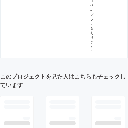
任
せ
の
プ
ラ
ン
も
あ
り
ま
す
！
このプロジェクトを見た人はこちらもチェックし
ています