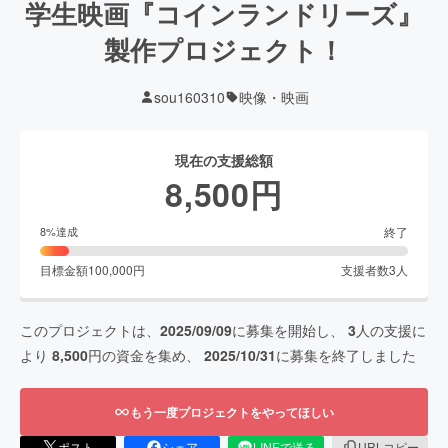
学生映画『コインランドリーズ』
製作プロジェクト！
sou160310
映像・映画
現在の支援総額
8,500
円
終了
8
%達成
目標金額
100,000
円
支援者数
3
人
このプロジェクトは、
2025/09/09
に募集を開始し、
3
人の支援に
より
8,500
円の資金を集め、
2025/10/31
に募集を終了しました
もう一度プロジェクトをやってほしい
ポスト
シェア
LINEで送る
URLコピー