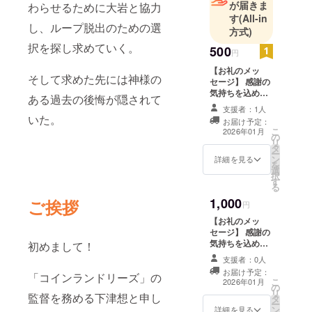
が届きま
わらせるために大岩と協力
す
(All-in
し、ループ脱出のための選
方式)
択を探し求めていく。
500
円
【お礼のメッ
そして求めた先には神様の
セージ】 感謝の
気持ちを込め
ある過去の後悔が隠されて
て、お礼のメッ
支援者：1人
セージをお送り
いた。
お届け予定：
します。
こ
2026年01月
の
リ
タ
ー
ン
詳細を見る
を
選
択
す
る
1,000
ご挨拶
円
【お礼のメッ
セージ】 感謝の
気持ちを込め
初めまして！
て、お礼のメッ
支援者：0人
セージをお送り
お届け予定：
「コインランドリーズ」の
します。 【お名
こ
2026年01月
の
前掲載】 エンド
リ
監督を務める下津想と申し
タ
クレジットに、
ー
ン
支援者様のお名
詳細を見る