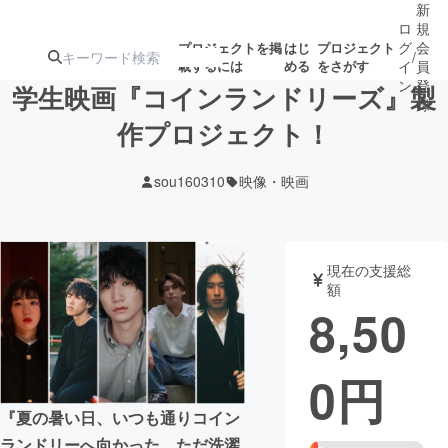
新
ロ
規
グ
会
プロジェクトを掲
はじ
プロジェクト
/
載するには
める
をさがす
イ
員
ン
登
学生映画『コインランドリーズ』製
録
作プロジェクト！
人気のプロ
注目のリ
注目の新着プロ
募集終了が近いプ
もうすぐ公開
sou160310
映像・映画
ジェクト
ターン
ジェクト
ロジェクト
されます
アート・写真
音楽
現在の支援総
額
8,50
テクノロジー・ガジェット
ゲーム・サ
0
円
映像・映画
書籍・雑誌
『夏の暑い日、いつも通りコイン
ビジネス・起業
チャレンジ
ランドリーへ向かった。ただ洗濯