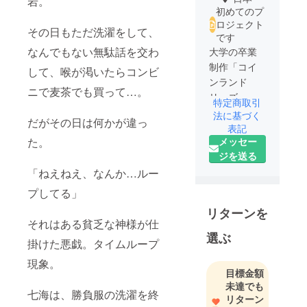
岩。
初めてのプ
ロジェクト
その日もただ洗濯をして、
です
なんでもない無駄話を交わ
大学の卒業
制作「コイ
して、喉が渇いたらコンビ
ンランド
ニで麦茶でも買って…。
リーズ」を
特定商取引
作っていま
法に基づく
だがその日は何かが違っ
す。
表記
メッセー
た。
ジを送る
「ねえねえ、なんか…ルー
プしてる」
リターンを
それはある貧乏な神様が仕
選ぶ
掛けた悪戯。タイムループ
現象。
目標金額
未達でも
七海は、勝負服の洗濯を終
リターン