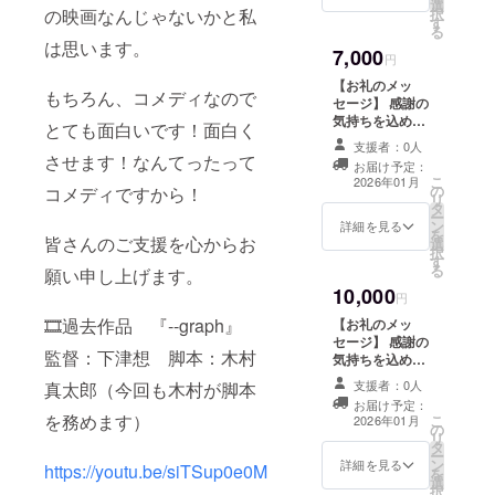
選
前（ニックネー
供方法：データ
択
の映画なんじゃないかと私
す
ム）を掲載しま
ファイルをメー
る
す。 ・掲載方
ルにて送付
は思います。
7,000
法：お名前を文
円
字のみで掲載
【お礼のメッ
（備考欄にご希
もちろん、コメディなので
セージ】 感謝の
望のお名前をご
気持ちを込め
とても面白いです！面白く
記入くださ
て、お礼のメッ
い。） 【完成作
支援者：0人
セージをお送り
させます！なんてったって
品の先行視聴リ
お届け予定：
します。 【お名
こ
ンク（本編は60
2026年01月
の
前掲載】 エンド
コメディですから！
リ
分尺を予定して
タ
クレジットに、
ー
おります。）】
ン
支援者様のお名
詳細を見る
を
一般公開前にリ
皆さんのご支援を心からお
選
前（ニックネー
択
ンクをお送りい
す
ム）を掲載しま
る
たします。 ・提
願い申し上げます。
す。 ・掲載方
供方法：メール
10,000
法：お名前を文
円
にURLを記載
字のみで掲載
🎞過去作品 『--graph』
【お礼のメッ
（備考欄にご希
セージ】 感謝の
望のお名前をご
監督：下津想 脚本：木村
気持ちを込め
記入くださ
て、お礼のメッ
い。） 【監督編
支援者：0人
真太郎（今回も木村が脚本
セージをお送り
集のメイキング
お届け予定：
します。 【お名
を務めます）
こ
映像（20〜30分
2026年01月
の
前掲載】 エンド
リ
尺を予定してお
タ
クレジットに、
ー
ります。）】 撮
ン
支援者様のお名
詳細を見る
https://youtu.be/siTSup0e0M
を
影の裏側を監督
選
前（ニックネー
択
目線の編集で映