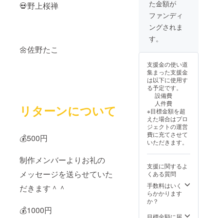
た金額が
💀野上桜禅
ファンディ
ングされま
す。
🌼佐野たこ
支援金の使い道
集まった支援金
は以下に使用す
る予定です。
設備費
人件費
リターンについて
※目標金額を超
えた場合はプロ
ジェクトの運営
費に充てさせて
💰500円
いただきます。
制作メンバーよりお礼の
支援に関するよ
メッセージを送らせていた
くある質問
手数料はいく
だきます＾＾
らかかります
か？
💰1000円
目標金額に届