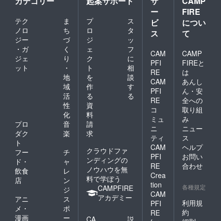
カテゴリー
起案サポート
サ
CAMP
ー
FIRE
テク
ま
プ
ス
ビ
につい
ノロ
ち
ロ
タ
ス
て
ジー
づ
ジ
ッ
・ガ
く
ェ
フ
CAM
CAMP
ジェ
り
ク
に
PFI
FIREと
ット
・
ト
相
RE
は
地
を
談
CAM
あんし
域
作
す
PFI
ん・安
活
る
る
RE
全への
性
資
コ
取り組
化
料
ミュ
み
プロ
音
請
ニ
ニュー
ダク
楽
求
ティ
ス
ト
CAM
ヘルプ
クラウドファ
フー
チ
PFI
お問い
ンディングの
ド・
ャ
RE
合わせ
ノウハウを無
飲食
レ
Crea
料で学ぼう
店
ン
tion
各種規定
CAMPFIRE
ジ
CAM
アカデミー
アニ
ス
利用規
PFI
メ・
ポ
約
RE
漫画
ー
CA
説