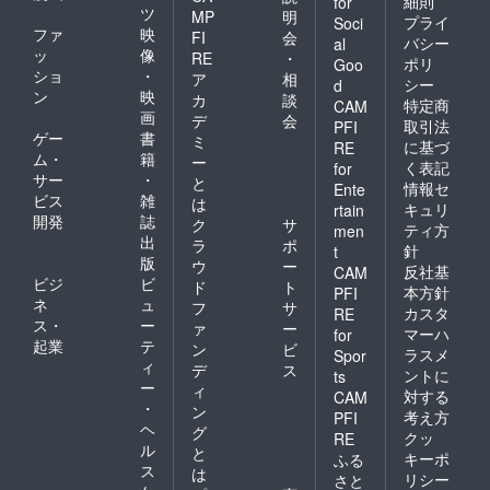
細則
for
ツ
MP
明
プライ
Soci
ファ
映
FI
会
バシー
al
ッ
像
RE
・
ポリ
Goo
ショ
・
ア
相
シー
d
ン
映
カ
談
特定商
CAM
画
デ
会
取引法
PFI
ゲー
書
ミ
に基づ
RE
ム・
籍
ー
く表記
for
サー
・
と
情報セ
Ente
ビス
雑
は
キュリ
rtain
開発
誌
ク
サ
ティ方
men
出
ラ
ポ
針
t
版
ウ
ー
反社基
CAM
ビジ
ビ
ド
ト
本方針
PFI
ネ
ュ
フ
サ
カスタ
RE
ス・
ー
ァ
ー
マーハ
for
起業
テ
ン
ビ
ラスメ
Spor
ィ
デ
ス
ントに
ts
ー
ィ
対する
CAM
・
ン
考え方
PFI
ヘ
グ
クッ
RE
ル
と
キーポ
ふる
ス
は
リシー
さと