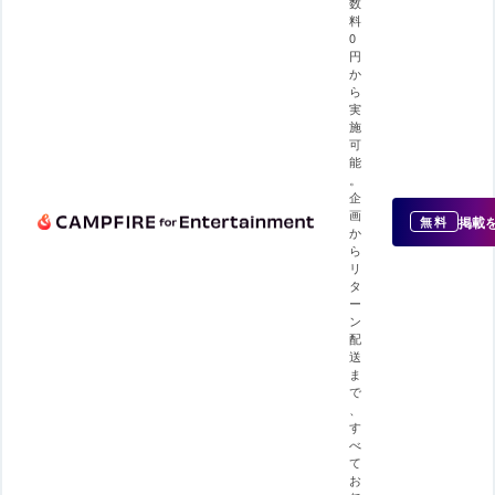
数
料
0
円
か
ら
実
施
可
能
。
企
画
掲載
無料
か
ら
リ
タ
ー
ン
配
送
ま
で
、
す
べ
て
お