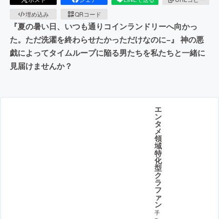
埋め込み
QRコード
『夏の暑い日、いつも通りコインランドリーへ向かっ
た。ただ洗濯を終わらせたかっただけなのに−』 神の悪
戯によってタイムループに陥る男たちを私たちと一緒に
見届けませんか？
エ
ン
タ
メ
領
域
特
化
型
ク
ラ
フ
ァ
ン
手