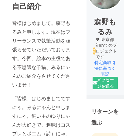
自己紹介
森野も
皆様はじめまして。森野も
るみ
るみと申します。現在はフ
東京都
リーランスで執筆活動を頑
初めてのプ
張らせていただいておりま
ロジェクト
です
す。今回、絵本の主役であ
特定商取引
る不思議な子猫、みるにゃ
法に基づく
表記
んのご紹介をさせてくださ
メッセー
いませ！
ジを送る
「皆様、はじめましてです
にゃ。みるにゃんと申しま
リターンを
すにゃ。飼い主のゆりにゃ
選ぶ
んが大好きで、趣味はコス
プレとポエム（詩）にゃ。