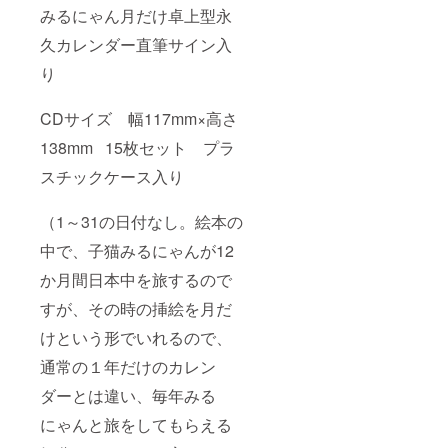
みるにゃん月だけ卓上型永
久カレンダー直筆サイン入
り
CDサイズ 幅117mm×高さ
138mm 15枚セット プラ
スチックケース入り
（1～31の日付なし。絵本の
中で、子猫みるにゃんが12
か月間日本中を旅するので
すが、その時の挿絵を月だ
けという形でいれるので、
通常の１年だけのカレン
ダーとは違い、毎年みる
にゃんと旅をしてもらえる