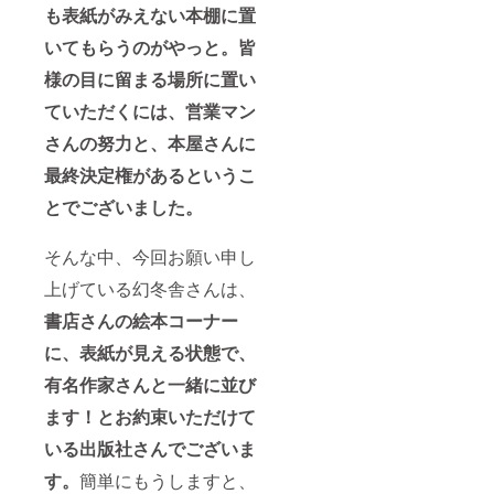
者さま
も表紙がみえない本棚に置
と懇親
いてもらうのがやっと。皆
会 ・
日時：
様の目に留まる場所に置い
2026年
9月20
ていただくには、営業マン
日
13:30-
さんの努力と、本屋さんに
15:40
・場
最終決定権があるというこ
所：新
宿近郊
とでございました。
のホテ
ル内レ
そんな中、今回お願い申し
ストラ
ンに
上げている幻冬舎さんは、
て、懇
親会ラ
書店さんの絵本コーナー
ンチ ・
支援者
に、表紙が見える状態で、
様の交
通費や
有名作家さんと一緒に並び
滞在費
ます！とお約束いただけて
は各自
でご負
いる出版社さんでございま
担くだ
さい。
す。
簡単にもうしますと、
・支援