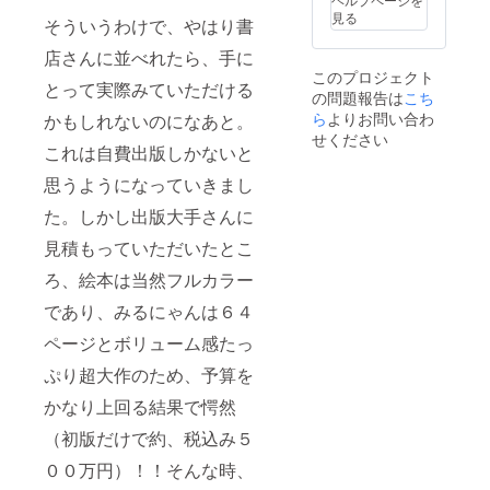
ていた
Ａ4サイ
見る
そういうわけで、やはり書
だきま
ズ 64
す。 ・
ページ
店さんに並べれたら、手に
掲載期
＋表
このプロジェクト
間：初
紙 直
とって実際みていただける
の問題報告は
版発行
筆サイ
こち
日から
ン入り
ら
よりお問い合わ
かもしれないのになあと。
約３年
せください
間 ・注
③「み
これは自費出版しかないと
意事
るにゃ
思うようになっていきまし
項：支
ん」絵
援時、
本あと
た。しかし出版大手さんに
必ず備
がきに
考欄に
支援者
見積もっていただいたとこ
掲載を
様掲
希望さ
載
ろ、絵本は当然フルカラー
れるお
あ
名前を
とがき
であり、みるにゃんは６４
ご記入
にお名
ページとボリューム感たっ
下さ
前を記
い。
載させ
ぷり超大作のため、予算を
またご
ていた
希望さ
だきま
かなり上回る結果で愕然
れない
す。 ・
場合
掲載期
（初版だけで約、税込み５
も、
間：初
「希望
版発行
００万円）！！そんな時、
しな
日から