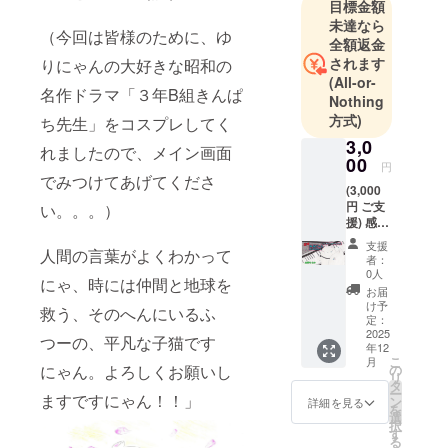
目標金額
未達なら
（今回は皆様のために、ゆ
全額返金
されます
りにゃんの大好きな昭和の
(All-or-
名作ドラマ「３年B組きんぱ
Nothing
方式)
ち先生」をコスプレしてく
3,0
れましたので、メイン画面
00
円
でみつけてあげてくださ
(3,000
円 ご支
い。。。）
援) 感謝
の気持
支援
人間の言葉がよくわかって
ちを込
者：
めて、
0人
にゃ、時には仲間と地球を
お礼の
お届
メッ
け予
救う、そのへんにいるふ
セージ
定：
を電子
2025
つーの、平凡な子猫です
年12
メール
こ
月
にてお
にゃん。よろしくお願いし
の
リ
送りし
タ
ー
ますですにゃん！！」
ます。
ン
詳細を見る
を
選
択
す
る