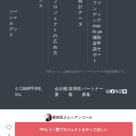
プ
統
ファ
ス
ロ
計
ン
ソー
ジ
デ
ディ
シャ
ェ
ー
ング
ル
ク
タ
mac
グッ
ト
hi-ya
ド
の
補助
広
金申
め
請サ
方
ポー
ト
「QRコード」は株式会社デンソーウェーブの登録商標です。
© CAMPFIRE,
会社概
採用情
パートナー
Inc.
要
報
募集
栗林匡
さんへアンコール
もう一度プロジェクトをやってほしい
1