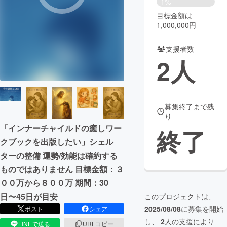
1%
目標金額は
まちづくり・地域活性化
1,000,000円
支援者数
CAMPFIRE for Social Good
CAMPFIRE Creation
2
人
CAMPFIREふるさと納税
machi-ya
コミュニティ
募集終了まで残
り
「インナーチャイルドの癒しワー
終了
クブックを出版したい」シェル
ターの整備 運勢/効能は確約する
ものではありません 目標金額：３
００万から８００万 期間：30
日〜45日が目安
このプロジェクトは、
2025/08/08
に募集を開始
ポスト
シェア
し、
2
人の支援により
LINEで送る
URLコピー