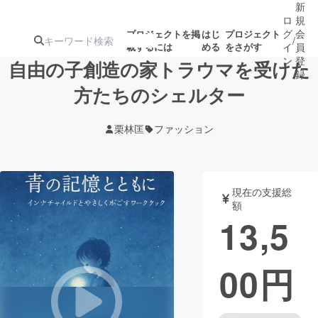
新
ロ
規
グ
会
プロジェクトを掲
はじ
プロジェクト
/
載するには
める
をさがす
イ
員
ン
登
自由の子創造の家トラウマを受けた
録
方たちのシェルター
人気のプロ
注目のリ
注目の新着プロ
募集終了が近いプ
もうすぐ公開
栗林匡
ファッション
ジェクト
ターン
ジェクト
ロジェクト
されます
アート・写真
音楽
現在の支援総
額
13,5
テクノロジー・ガジェット
ゲーム・サ
00
円
映像・映画
書籍・雑誌
ビジネス・起業
チャレンジ