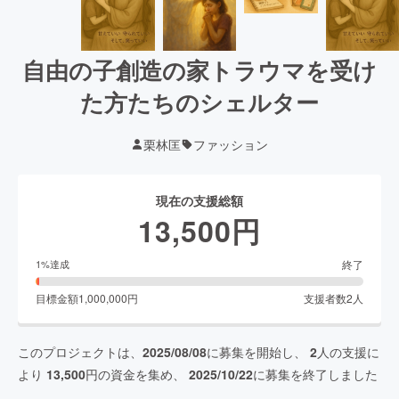
自由の子創造の家トラウマを受け
た方たちのシェルター
栗林匡
ファッション
現在の支援総額
13,500
円
終了
1
%達成
目標金額
1,000,000
円
支援者数
2
人
このプロジェクトは、
2025/08/08
に募集を開始し、
2
人の支援に
より
13,500
円の資金を集め、
2025/10/22
に募集を終了しました