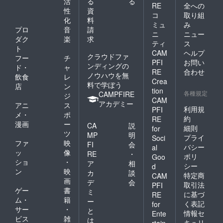
活
る
る
RE
全への
性
資
コ
取り組
化
料
ミュ
み
プロ
音
請
ニ
ニュー
ダク
楽
求
ティ
ス
ト
CAM
ヘルプ
クラウドファ
フー
チ
PFI
お問い
ンディングの
ド・
ャ
RE
合わせ
ノウハウを無
飲食
レ
Crea
料で学ぼう
店
ン
tion
各種規定
CAMPFIRE
ジ
CAM
アカデミー
アニ
ス
利用規
PFI
メ・
ポ
約
RE
漫画
ー
CA
説
細則
for
ツ
MP
明
プライ
Soci
ファ
映
FI
会
バシー
al
ッ
像
RE
・
ポリ
Goo
ショ
・
ア
相
シー
d
ン
映
カ
談
特定商
CAM
画
デ
会
取引法
PFI
ゲー
書
ミ
に基づ
RE
ム・
籍
ー
く表記
for
サー
・
と
情報セ
Ente
ビス
雑
は
キュリ
rtain