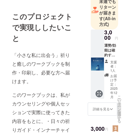
未達でも
リターン
が届きま
このプロジェクト
す
(All-in
方式)
で実現ししたいこ
3,0
と
00
円
運勢/効
能は確
「小さな私に出会う」祈り
約する
もので
支援
と癒しのワークブックを制
はあり
者：
ませ
1人
作・印刷し、必要な方へ届
ん。
お届
3000
け予
けます。
円：
定：
PDF＋
2025
年12
祈り
このワークブックは、私が
こ
月
カー
の
リ
カウンセリングや個人セッ
ド イ
タ
ー
ンナー
ン
詳細を見る
を
ションで実際に使ってきた
チャイ
選
択
ルド癒
す
内容をもとに、・日々の祈
る
しテン
プレー
3,000
りガイド・インナーチャイ
円
ト 心の