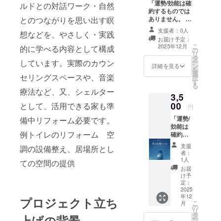
「運勢/効能は確
傷に気
ルドとの対話ワーク・自然
約するものでは
づき、
ありません。 イ
根本原
とのつながりを思い出す瞑
ンナーチャイル
因に気
支援者：0人
想などを、やさしく・実践
ド癒しテンプ
づく
お届け予定：
レート 心の傷に
ワーク
こ
2025年12月
的に学べる内容として構成
の
気づき、根本原
ブック
リ
タ
因に気づくワー
です。
ー
しています。実際のカウン
ン
クブックです。
いつも
詳細を見る
を
選
いつも繰り返す
繰り返
セリングスペースや、音楽
択
す
悪循環は何故？
す悪循
る
起きるのか？ど
環は何
療法など、又、シェルター
3,5
うすれば改善で
故？起
00
として、活用できる家も準
きるのか？ 分か
きるの
円
ります
か？ど
「運勢/
備中リフォーム必要です。
うすれ
効能は
ば改善
例トイレのリフォーム 空
確約す
できる
るもの
のか？
支援
調の設備整え、居場所とし
ではあ
分かり
者：
りませ
1人
ます 祈
ての空間の提供
ん。 イ
りカー
お届
ンナー
け予
ドは神
チャイ
定：
様があ
ルド癒
2025
なたの
年12
しテン
プロジェクト立ち
気持ち
こ
月
プレー
の
をよく
リ
トプラ
タ
理解し
上げの背景
ー
スア