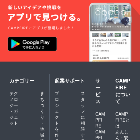
カテゴリー
起案サポート
サ
CAMP
ー
FIRE
テク
ま
プ
ス
ビ
につい
ノロ
ち
ロ
タ
ス
て
ジー
づ
ジ
ッ
・ガ
く
ェ
フ
CAM
CAMP
ジェ
り
ク
に
PFI
FIREと
ット
・
ト
相
RE
は
地
を
談
CAM
あんし
域
作
す
PFI
ん・安