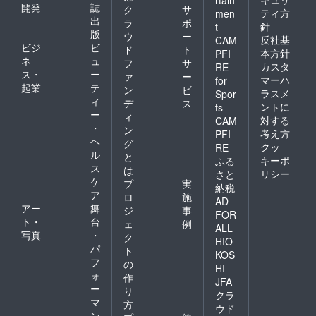
開発
誌
ク
サ
ティ方
men
出
ラ
ポ
針
t
版
ウ
ー
反社基
CAM
ビジ
ビ
ド
ト
本方針
PFI
ネ
ュ
フ
サ
カスタ
RE
ス・
ー
ァ
ー
マーハ
for
起業
テ
ン
ビ
ラスメ
Spor
ィ
デ
ス
ントに
ts
ー
ィ
対する
CAM
・
ン
考え方
PFI
ヘ
グ
クッ
RE
ル
と
キーポ
ふる
ス
は
リシー
さと
ケ
プ
実
納税
ア
ロ
施
AD
アー
舞
ジ
事
FOR
ト・
台
ェ
例
ALL
写真
・
ク
HIO
パ
ト
KOS
フ
の
HI
ォ
作
JFA
ー
り
クラ
マ
方
ウド
ン