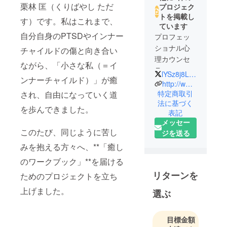
栗林 匡（くりばやし ただ
プロジェク
トを掲載し
す）です。私はこれまで、
ています
自分自身のPTSDやインナー
プロフェッ
ショナル心
チャイルドの傷と向き合い
理カウンセ
ながら、「小さな私（＝イ
ラー
lYSz8j8LzK57081
ンナーチャイルド）」が癒
インナー
http://www.jiyunoko.org
チャイルド
特定商取引
され、自由になっていく道
法に基づく
メンター
を歩んできました。
表記
メッセー
このたび、同じように苦し
ジを送る
みを抱える方々へ、**「癒し
のワークブック」**を届ける
リターンを
ためのプロジェクトを立ち
上げました。
選ぶ
目標金額