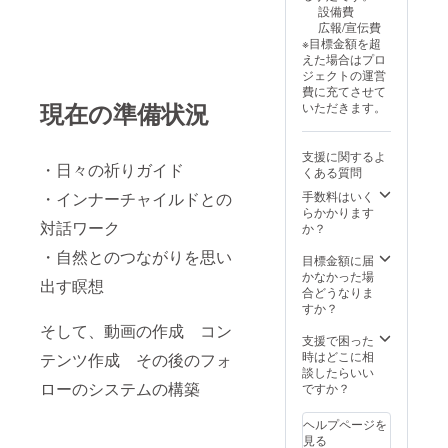
設備費
は一日
広報/宣伝費
ごと、
※目標金額を超
１週間
えた場合はプロ
ごとの
ジェクトの運営
朝に慰
費に充てさせて
めや、
現在の準備状況
いただきます。
支え
や、勇
気をも
支援に関するよ
らえる
・日々の祈りガイド
くある質問
言葉
で、生
手数料はいく
・インナーチャイルドとの
活をス
らかかります
タート
対話ワーク
か？
させる
・自然とのつながりを思い
に良い
目標金額に届
プログ
かなかった場
出す瞑想
ラムで
合どうなりま
す。
すか？
そして、動画の作成 コン
支援で困った
時はどこに相
テンツ作成 その後のフォ
談したらいい
ローのシステムの構築
ですか？
ヘルプページを
見る