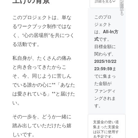
ン
詳細を見る
てくれ
を
ファ
選
ている
択
メー
す
ことが
る
ション
このプロ
このプロジェクトは、単な
分かり
心の傷
安心で
ジェクト
に気づ
るワークブック制作ではな
きる言
き、根
は、
All-In方
葉と
く、“心の居場所”を共につく
本原因
なって
式
です。
に気づ
ます。
る活動です。
くワー
目標金額に
クブッ
関わらず、
クで
私自身が、たくさんの痛み
す。 い
2025/10/22
つも繰
と向き合ってきたからこ
23:59:59
ま
り返す
悪循環
そ、今、同じように苦しん
でに集まっ
は何
た金額が
故？起
でいる誰かの心に**「あなた
きるの
ファンディ
は愛されている」**と届けた
か？ど
ングされま
うすれ
い。
ば改善
す。
できる
のか？
その一歩を、どうか一緒に
分かり
支援金の使い道
ます ア
踏み出していただけたら嬉
集まった支援金
ファ
は以下に使用す
メー
しいです。
る予定です。
ション