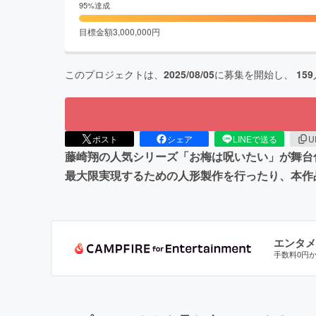
95
%達成
目標金額
3,000,000
円
このプロジェクトは、
2025/08/05
に募集を開始し、
159
ポスト
シェア
LINEで送る
U
藤崎翔の人気シリーズ「お梅は呪いたい」が舞台化
最大限実現するための人形製作を行ったり、本作
エンタメ
手数料0円