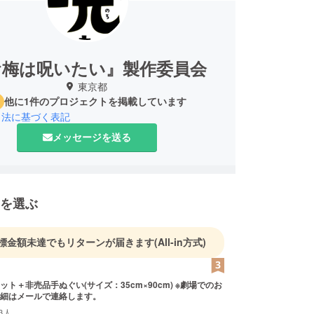
お梅は呪いたい』製作委員会
東京都
他に1件のプロジェクトを掲載しています
引法に基づく表記
メッセージを送る
を選ぶ
標金額未達でもリターンが届きます
(All-in方式)
＋非売品手ぬぐい(サイズ：35cm×90cm) ※劇場でのお
細はメールで連絡します。
3人