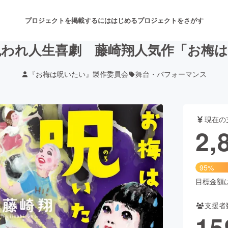
プロジェクトを掲載するには
はじめる
プロジェクトをさがす
呪われ人生喜劇 藤崎翔人気作「お梅は
『お梅は呪いたい』製作委員会
舞台・パフォーマンス
注目のリターン
注目の新着プロジェクト
募集終了が近いプロジェクト
も
現在の
音楽
舞台・パフォーマンス
2,
ゲーム・サービス開発
フード・飲食店
95%
書籍・雑誌出版
アニメ・漫画
目標金額は3
支援者
チャレンジ
ビューティー・ヘルスケ
15