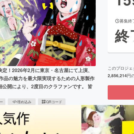
募集終
CAMPFIRE for Social Good
CAMPFIRE Creation
終
CAMPFIREふるさと納税
machi-ya
コミュニティ
このプロジェ
定！2026年2月に東京・名古屋にて上演、
2,856,214
円
本作品の魅力を最大限実現するための人形製作
公開により、2度目のクラファンです。 皆
ピー
埋め込み
QRコード