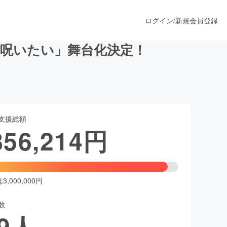
ログイン
/
新規会員登録
呪いたい」舞台化決定！
うすぐ公開されます
支援総額
プロダクト
856,214
円
ファッション
スポーツ
,000,000円
数
ア
ソーシャルグッド
9
人