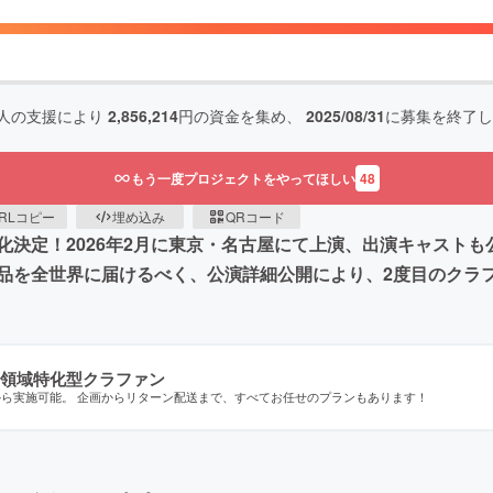
人の支援により
2,856,214
円の資金を集め、
2025/08/31
に募集を終了し
もう一度プロジェクトをやってほしい
48
RLコピー
埋め込み
QRコード
決定！2026年2月に東京・名古屋にて上演、出演キャストも
品を全世界に届けるべく、公演詳細公開により、2度目のクラフ
領域特化型クラファン
から実施可能。 企画からリターン配送まで、すべてお任せのプランもあります！