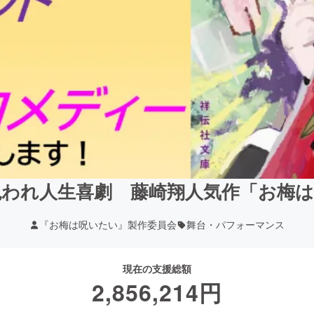
呪われ人生喜劇 藤崎翔人気作「お梅は
『お梅は呪いたい』製作委員会
舞台・パフォーマンス
現在の支援総額
2,856,214
円