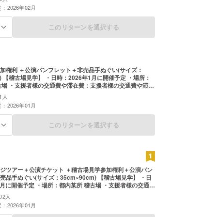
：2026年02月
このリターンを選択する
る
加権利 ＋公演パンフレット＋非売品手ぬぐい(サイズ：
・場所：
古場 ・支援者様の交通費や滞在費：支援者様の交通費や滞在
負担ください。 ・支援者様との連絡方法：詳細はメールで
1人
：2026年01月
このリターンを選択する
る
ジツアー＋公演チケット ＋稽古場見学参加権利＋公演パン
ぬぐい(サイズ：35cm×90cm) 【稽古場見学】 ・日
年1月に開催予定 ・場所：都内某所 稽古場 ・支援者様の交通費
援者様の交通費や滞在費は各自でご負担ください。 ・支援
02人
：詳細はメールで連絡します。 【バックステージツ
：2026年01月
：2月11日(水祝)14時回・2月13日(金)14時回・2月14日
回の終了後に実施 ・支援者様の交通費や滞在費：支援者様の交