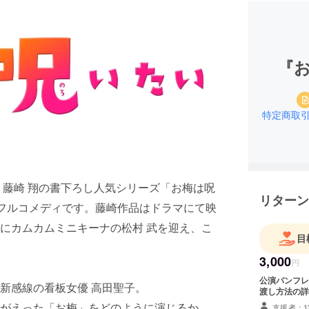
『
特定商取
 藤崎 翔の書下ろし人気シリーズ「お梅は呪
リターン
トフルコメディです。藤崎作品はドラマにて映
にカムカムミニキーナの松村 武を迎え、こ
目
3,000
円
公演パンフレット
新感線の看板女優 高田聖子。
渡し方法の詳
がえった「お梅」をどのように演じるか。
支援者：1