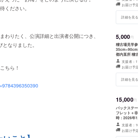
お届け予定
待ください。
詳細を見
まわりたく、公演詳細と出演者公開につき、
5,000
円
びとなりました。
稽古場見学参
35cm×90cm) 【稽古場見学】 ・日時：2026年1月に開催予定 
都内某所 稽
費は各自でご
支援者：1
連絡します。
こちら！
お届け予定
詳細を見
sbn=9784396350390
15,000
円
バックステー
フレット＋非売品手
時：2026
や滞在費：支
支援者：1
者様との連絡方法
お届け予定
アー】 ・日時
たいこと】
(土)14時