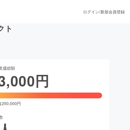
ログイン
/
新規会員登録
クト
うすぐ公開されます
支援総額
プロダクト
3,000
円
ファッション
スポーツ
50,000円
数
ア
ソーシャルグッド
人