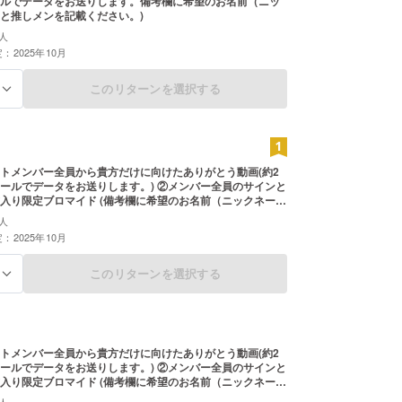
ルでデータをお送りします。備考欄に希望のお名前（ニッ
と推しメンを記載ください。)
人
：2025年10月
このリターンを選択する
る
トメンバー全員から貴方だけに向けたありがとう動画(約2
データをお送りします。) ②メンバー全員のサインと
イド ​(備考欄に希望のお名前（ニックネーム
ンを記載ください。)
人
：2025年10月
このリターンを選択する
る
トメンバー全員から貴方だけに向けたありがとう動画(約2
データをお送りします。) ②メンバー全員のサインと
イド ​(備考欄に希望のお名前（ニックネーム
さい。) ③推しの視線を独り占め！爆レスチ
人