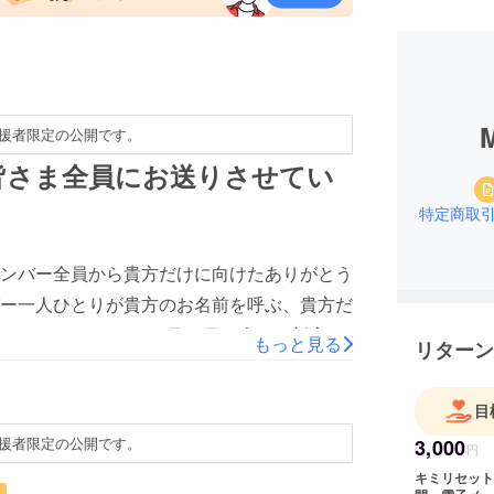
M
援者限定の公開です。
皆さま全員にお送りさせてい
特定商取
ンバー全員から貴方だけに向けたありがとう
ー一人ひとりが貴方のお名前を呼ぶ、貴方だ
ださい。そして 11月27日（木）に新宿
もっと見る
リターン
しみにしています！
！
目
援者限定の公開です。
3,000
円
キミリセット