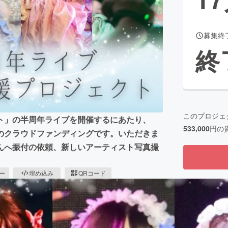
募集終
CAMPFIRE for Social Good
CAMPFIRE Creation
終
CAMPFIREふるさと納税
machi-ya
コミュニティ
このプロジェ
ト」の半周年ライブを開催するにあたり、
533,000
円の
のクラウドファンディングです。いただきま
んへ振付の依頼、新しいアーティスト写真撮
ピー
埋め込み
QRコード