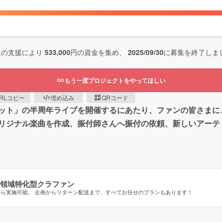
人の支援により
533,000
円の資金を集め、
2025/09/30
に募集を終了しま
もう一度プロジェクトをやってほしい
RLコピー
埋め込み
QRコード
ット」の半周年ライブを開催するにあたり、ファンの皆さまに
リジナル楽曲を作成、振付師さんへ振付の依頼、新しいアーテ
領域特化型クラファン
から実施可能。 企画からリターン配送まで、すべてお任せのプランもあります！