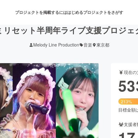
プロジェクトを掲載するには
はじめる
プロジェクトをさがす
ミリセット半周年ライブ支援プロジェ
Melody Line Production
音楽
東京都
注目のリターン
注目の新着プロジェクト
募集終了が近いプロジェクト
も
現在の
音楽
舞台・パフォーマンス
53
ゲーム・サービス開発
フード・飲食店
213%
書籍・雑誌出版
アニメ・漫画
目標金額は2
支援者
チャレンジ
ビューティー・ヘルスケ
17