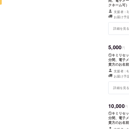
間、電子メー
クネーム可）
支援者：3
お届け予定
詳細を見
5,000
円
①キミリセッ
分間、電子メールで
貴方のお名前入り限定ブロマ
可）と推しメ
支援者：6
お届け予定
詳細を見
10,000
円
①キミリセッ
分間、電子メールで
貴方のお名前入り限定ブロマ
可）と推しメンを記載くだ
支援者：3